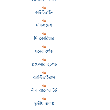
গল্প
কাউন্টডাউন
গল্প
দক্ষিণদেশ
গল্প
দি কোরিয়ার
গল্প
মনের খোঁজ
গল্প
প্রফেসার হচপচ
গল্প
অ্যান্টিভাইরাস
গল্প
নীল আলোর টর্চ
গল্প
তৃতীয় প্রকল্প