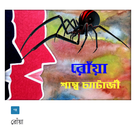
গল্প
রোঁয়া