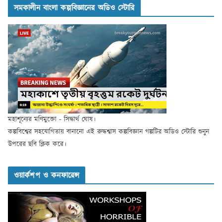
সমকালীন বাংলা কল্পবিজ্ঞানের অডিও স্টোরি
মহাশূন্যের মণিমুক্তো - সিদ্ধার্থ ঘোষ।
কল্পবিশ্বের সহযোগিতায় বানানো এই রুদ্ধশ্বাস কল্পবিজ্ঞান গল্পটির অডিও স্টোরি শুনুন
উপরের ছবি ক্লিক করে।
ওয়ার্কশপ ও কনফারেন্স