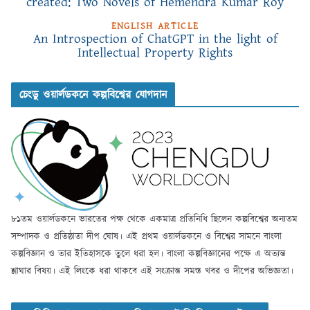
created: Two Novels of Hemendra Kumar Roy
ENGLISH ARTICLE
An Introspection of ChatGPT in the light of
Intellectual Property Rights
চেংডু ওয়ার্লডকনে কল্পবিশ্বের যোগদান
৮১তম ওয়ার্লডকনে ভারতের পক্ষ থেকে একমাত্র প্রতিনিধি ছিলেন কল্পবিশ্বের অন্যতম
সম্পাদক ও প্রতিষ্ঠাতা দীপ ঘোষ। এই প্রথম ওয়ার্লডকনে ও বিশ্বের সামনে বাংলা
কল্পবিজ্ঞান ও তার ইতিহাসকে তুলে ধরা হল। বাংলা কল্পবিজ্ঞানের পক্ষে এ অত্যন্ত
শ্লাঘার বিষয়। এই লিংকে ধরা থাকবে এই সংক্রান্ত সমস্ত খবর ও দীপের অভিজ্ঞতা।