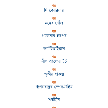
গল্প
দি কোরিয়ার
গল্প
মনের খোঁজ
গল্প
প্রফেসার হচপচ
গল্প
অ্যান্টিভাইরাস
গল্প
নীল আলোর টর্চ
গল্প
তৃতীয় প্রকল্প
গল্প
খগেনবাবুর স্পেস-টাইম
গল্প
শর্তহীন