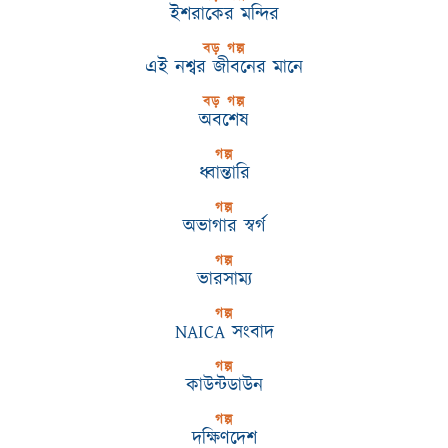
ইশরাকের মন্দির
বড় গল্প
এই নশ্বর জীবনের মানে
বড় গল্প
অবশেষ
গল্প
ধ্বান্তারি
গল্প
অভাগার স্বর্গ
গল্প
ভারসাম্য
গল্প
NAICA সংবাদ
গল্প
কাউন্টডাউন
গল্প
দক্ষিণদেশ