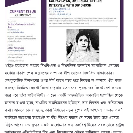
'স্ট্রেঞ্জ হরাইজন' নামের বিশ্ববিখ্যাত ও বিশ্বনন্দিত অনলাইন ম্যাগাজিনে এবারের
সংখ্যায় প্রকাশ পেল কল্পবিশ্বের সম্পাদক দীপ ঘোষের বিস্তারিত সাক্ষাৎকার।
স্পেকুলেটিভ ফিকশনের ওপর দীর্ঘ বাইশ বছর ধরে নিরন্তর অধ্যবসায়ে ওঁরা কাজ
করছেন নিয়মিত। হ্যুগো কিংবা নেবুলার মতন সেরা পুরস্কারের লিস্টে বেশ কয়েক
বছর ধরে তাঁরা ফাইনালিস্ট। এ হেন একটি আন্তর্জাতিক অনলাইন ম্যাগাজিন থেকে
জানতে চাওয়া হচ্ছে, বাঙালির কল্পবিজ্ঞানের ইতিহাস, তার বিবর্তন এবং ভবিতব্যের
কথা। জানতে চাওয়া হচ্ছে, কারা লিখছেন নতুন যুগের এই আখ্যান? এতবড় একটা
কর্মযজ্ঞে আমাদের চ্যালেঞ্জই বা কী? দীপের বয়ানে সে সবের উত্তর উঠে এসেছে
নিঁখুত ভাবে। এত সুন্দর একটা আলোচনার জন্য কল্পবিশ্ব টিমের তরফ থেকে স্ট্রেঞ্জ
হরাইজনের এডিটোরিয়াল টিম এবং বিশেষভাবে গৌতম ভাটিয়াকে অশেষ ধন্যবাদ।