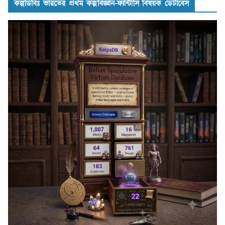
কল্পডিবিঃ ভারতের প্রথম কল্পবিজ্ঞান-ফ্যান্টাসি বিষয়ক ডেটাবেস