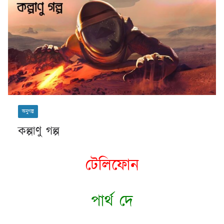
অনুগল্প
কল্পাণু গল্প
টেলিফোন
পার্থ দে