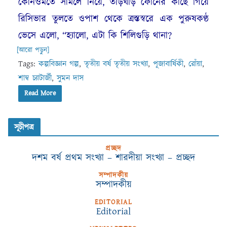
কোনওমতে সামলে নিয়ে, তড়িঘড়ি ফোনের কাছে গিয়ে
রিসিভার তুলতে ওপাশ থেকে ত্রস্তস্বরে এক পুরুষকণ্ঠ
ভেসে এলো, “হ্যালো, এটা কি শিলিগুড়ি থানা?
[আরো পড়ুন]
Tags:
কল্পবিজ্ঞান গল্প
,
তৃতীয় বর্ষ তৃতীয় সংখ্যা
,
পূজাবার্ষিকী
,
রোঁয়া
,
শাম্ব চ্যাটার্জী
,
সুমন দাস
Read More
সূচীপত্র
প্রচ্ছদ
দশম বর্ষ প্রথম সংখ্যা – শারদীয়া সংখ্যা – প্রচ্ছদ
সম্পাদকীয়
সম্পাদকীয়
EDITORIAL
Editorial