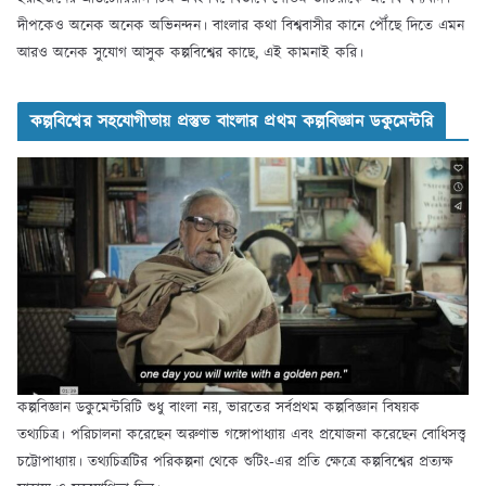
দীপকেও অনেক অনেক অভিনন্দন। বাংলার কথা বিশ্ববাসীর কানে পৌঁছে দিতে এমন
আরও অনেক সুযোগ আসুক কল্পবিশ্বের কাছে, এই কামনাই করি।
কল্পবিশ্বের সহযোগীতায় প্রস্তুত বাংলার প্রথম কল্পবিজ্ঞান ডকুমেন্টরি
কল্পবিজ্ঞান ডকুমেন্টরিটি শুধু বাংলা নয়, ভারতের সর্বপ্রথম কল্পবিজ্ঞান বিষয়ক
তথ্যচিত্র। পরিচালনা করেছেন অরুণাভ গঙ্গোপাধ্যায় এবং প্রযোজনা করেছেন বোধিসত্ত্ব
চট্টোপাধ্যায়। তথ্যচিত্রটির পরিকল্পনা থেকে শুটিং-এর প্রতি ক্ষেত্রে কল্পবিশ্বের প্রত্যক্ষ