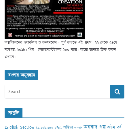
কল্পবিজ্ঞানের ওয়ার্কশপ ও কনফারেন্স - পূর্ব ভারতে এই প্রথম। ২২ থেকে ২৪শে
নভেম্বর, ২০১৮। থিম - ফ্র্যাঙ্কেনস্টেইনের ২০০ বছর। আরো জানতে ক্লিক করুন
এখানে।
বাংলায় অনুসন্ধান
সংযুক্তি
অনুবাদ গল্প
English Section
অষ্টম বর্ষ
অঙ্কিতা
kalpabiswa y7n1
অনুবাদ