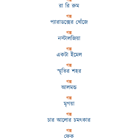
গল্প
রা রি রুম
গল্প
প্যারাডক্সের খোঁজে
গল্প
নস্টালজিয়া
গল্প
একটা ইমেল
গল্প
স্মৃতির শহর
গল্প
আলমন্ড
গল্প
মৃগয়া
গল্প
চার আলোর চমৎকার
গল্প
ফেক