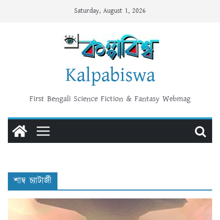
Skip
Saturday, August 1, 2026
to
content
Kalpabiswa
First Bengali Science Fiction & Fantasy Webmag
শাম্ব চ্যাটার্জী