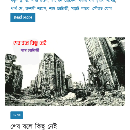
গড়গড়ি
,
ড. সাম্য মণ্ডল
,
তাহমিদ হোসেন
,
পঞ্চম বর্ষ তৃতীয় সংখ্যা
,
পার্থ দে
,
রুশদী শামস
,
শাম্ব চ্যাটার্জী
,
সম্রাট লস্কর
,
সৌরভ ঘোষ
Read More
বড় গল্প
শেষ বলে কিছু নেই