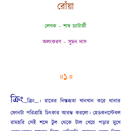
রোঁয়া
লেখক –
শাম্ব চ্যাটার্জী
অলংকরণ – সুমন দাস
॥১॥
ক্রিং
…ক্রিং…। রাতের নিস্তব্ধতা খানখান করে থানার
ফোনটা পরিত্রাহি চিৎকার আরম্ভ করলো। হেডকনস্টেবল
রামহরি সেই শব্দে টুল থেকে টাল খেয়ে পড়ার মুখে