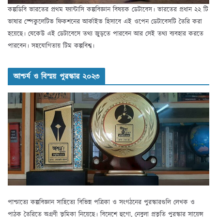
কল্পডিবি ভারতের প্রথম ফ্যান্টাসি কল্পবিজ্ঞান বিষয়ক ডেটাবেস। ভারতের প্রধান ২২ টি
ভাষার স্পেকুলেটিভ ফিকশনের আর্কাইভ হিসাবে এই ওপেন ডেটাবেসটি তৈরি করা
হয়েছে। যেকেউ এই ডেটাবেসে তথ্য জুড়তে পারবেন আর সেই তথ্য ব্যবহার করতে
পারবেন। সহযোগিতায় টিম কল্পবিশ্ব।
আশ্চর্য ও বিস্ময় পুরস্কার ২০২৩
পাশ্চাত্যে কল্পবিজ্ঞান সাহিত্যে বিভিন্ন পত্রিকা ও সংগঠনের পুরস্কারগুলি লেখক ও
পাঠক তৈরিতে অগ্রণী ভূমিকা নিয়েছে। বিদেশে হুগো, নেবুলা প্রভৃতি পুরস্কার সায়েন্স