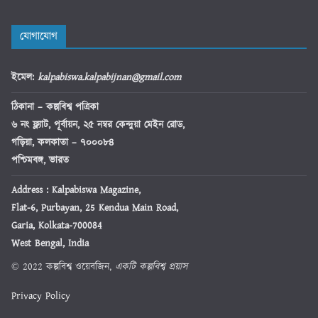
যোগাযোগ
ইমেল
:
kalpabiswa.kalpabijnan@gmail.com
ঠিকানা
– কল্পবিশ্ব পত্রিকা
৬ নং ফ্ল্যাট, পূর্বায়ন, ২৫ নম্বর কেন্দুয়া মেইন রোড,
গড়িয়া, কলকাতা – ৭০০০৮৪
পশ্চিমবঙ্গ, ভারত
Address : Kalpabiswa Magazine,
Flat-6, Purbayan, 25 Kendua Main Road,
Garia, Kolkata-700084
West Bengal, India
© 2022 কল্পবিশ্ব ওয়েবজিন,
একটি কল্পবিশ্ব প্রয়াস
Privacy Policy