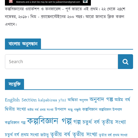
কল্পবিজ্ঞানের ওয়ার্কশপ ও কনফারেন্স - পূর্ব ভারতে এই প্রথম। ২২ থেকে ২৪শে
নভেম্বর, ২০১৮। থিম - ফ্র্যাঙ্কেনস্টেইনের ২০০ বছর। আরো জানতে ক্লিক করুন
এখানে।
বাংলায় অনুসন্ধান
সংযুক্তি
অনুবাদ গল্প
English Section
অষ্টম বর্ষ
অঙ্কিতা
kalpabiswa y7n1
অনুবাদ
দ্বিতীয় সংখ্যা
কল্পবিজ্ঞান
উপন্যাস
কল্পবিজ্ঞান উপন্যাস
অষ্টম বর্ষ প্রথম সংখ্যা
ঋজু গাঙ্গুলী
কল্পবিজ্ঞান গল্প
গল্প
চতুর্থ বর্ষ তৃতীয় সংখ্যা
কল্পবিজ্ঞান গল্প
তৃতীয় বর্ষ তৃতীয় সংখ্যা
চতুর্থ বর্ষ প্রথম সংখ্যা
জটায়ু
তৃতীয় বর্ষ প্রথম সংখ্যা