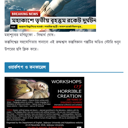
মহাশূন্যের মণিমুক্তো - সিদ্ধার্থ ঘোষ।
কল্পবিশ্বের সহযোগিতায় বানানো এই রুদ্ধশ্বাস কল্পবিজ্ঞান গল্পটির অডিও স্টোরি শুনুন
উপরের ছবি ক্লিক করে।
ওয়ার্কশপ ও কনফারেন্স