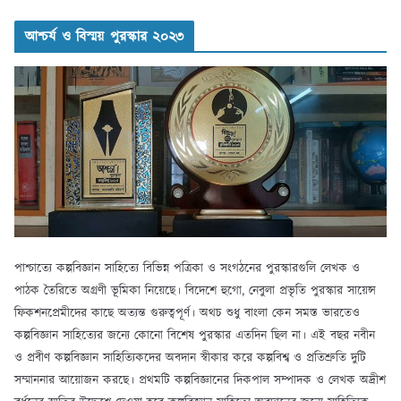
আশ্চর্য ও বিস্ময় পুরস্কার ২০২৩
পাশ্চাত্যে কল্পবিজ্ঞান সাহিত্যে বিভিন্ন পত্রিকা ও সংগঠনের পুরস্কারগুলি লেখক ও
পাঠক তৈরিতে অগ্রণী ভূমিকা নিয়েছে। বিদেশে হুগো, নেবুলা প্রভৃতি পুরস্কার সায়েন্স
ফিকশনপ্রেমীদের কাছে অত্যন্ত গুরুত্বপূর্ণ। অথচ শুধু বাংলা কেন সমস্ত ভারতেও
কল্পবিজ্ঞান সাহিত্যের জন্যে কোনো বিশেষ পুরস্কার এতদিন ছিল না। এই বছর নবীন
ও প্রবীণ কল্পবিজ্ঞান সাহিত্যিকদের অবদান স্বীকার করে কল্পবিশ্ব ও প্রতিশ্রুতি দুটি
সম্মাননার আয়োজন করছে। প্রথমটি কল্পবিজ্ঞানের দিকপাল সম্পাদক ও লেখক অদ্রীশ