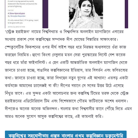
'স্ট্রেঞ্জ হরাইজন' নামের বিশ্ববিখ্যাত ও বিশ্বনন্দিত অনলাইন ম্যাগাজিনে এবারের
সংখ্যায় প্রকাশ পেল কল্পবিশ্বের সম্পাদক দীপ ঘোষের বিস্তারিত সাক্ষাৎকার।
স্পেকুলেটিভ ফিকশনের ওপর দীর্ঘ বাইশ বছর ধরে নিরন্তর অধ্যবসায়ে ওঁরা কাজ
করছেন নিয়মিত। হ্যুগো কিংবা নেবুলার মতন সেরা পুরস্কারের লিস্টে বেশ কয়েক
বছর ধরে তাঁরা ফাইনালিস্ট। এ হেন একটি আন্তর্জাতিক অনলাইন ম্যাগাজিন থেকে
জানতে চাওয়া হচ্ছে, বাঙালির কল্পবিজ্ঞানের ইতিহাস, তার বিবর্তন এবং ভবিতব্যের
কথা। জানতে চাওয়া হচ্ছে, কারা লিখছেন নতুন যুগের এই আখ্যান? এতবড় একটা
কর্মযজ্ঞে আমাদের চ্যালেঞ্জই বা কী? দীপের বয়ানে সে সবের উত্তর উঠে এসেছে
নিঁখুত ভাবে। এত সুন্দর একটা আলোচনার জন্য কল্পবিশ্ব টিমের তরফ থেকে স্ট্রেঞ্জ
হরাইজনের এডিটোরিয়াল টিম এবং বিশেষভাবে গৌতম ভাটিয়াকে অশেষ ধন্যবাদ।
দীপকেও অনেক অনেক অভিনন্দন। বাংলার কথা বিশ্ববাসীর কানে পৌঁছে দিতে এমন
আরও অনেক সুযোগ আসুক কল্পবিশ্বের কাছে, এই কামনাই করি।
কল্পবিশ্বের সহযোগীতায় প্রস্তুত বাংলার প্রথম কল্পবিজ্ঞান ডকুমেন্টরি