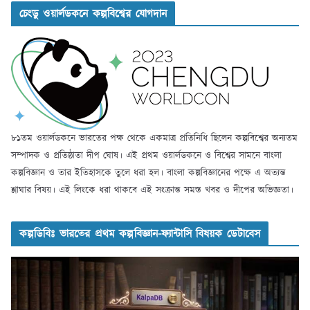
চেংডু ওয়ার্লডকনে কল্পবিশ্বের যোগদান
৮১তম ওয়ার্লডকনে ভারতের পক্ষ থেকে একমাত্র প্রতিনিধি ছিলেন কল্পবিশ্বের অন্যতম
সম্পাদক ও প্রতিষ্ঠাতা দীপ ঘোষ। এই প্রথম ওয়ার্লডকনে ও বিশ্বের সামনে বাংলা
কল্পবিজ্ঞান ও তার ইতিহাসকে তুলে ধরা হল। বাংলা কল্পবিজ্ঞানের পক্ষে এ অত্যন্ত
শ্লাঘার বিষয়। এই লিংকে ধরা থাকবে এই সংক্রান্ত সমস্ত খবর ও দীপের অভিজ্ঞতা।
কল্পডিবিঃ ভারতের প্রথম কল্পবিজ্ঞান-ফ্যান্টাসি বিষয়ক ডেটাবেস