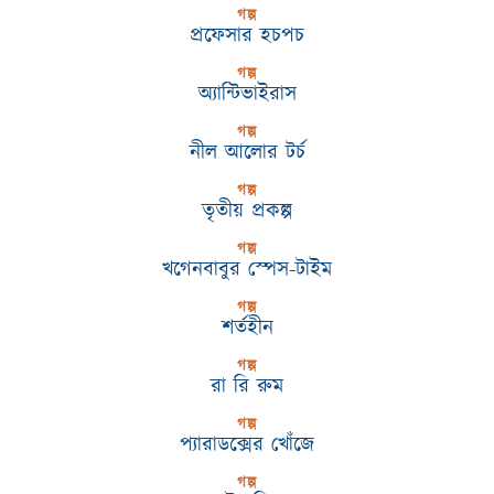
গল্প
প্রফেসার হচপচ
গল্প
অ্যান্টিভাইরাস
গল্প
নীল আলোর টর্চ
গল্প
তৃতীয় প্রকল্প
গল্প
খগেনবাবুর স্পেস-টাইম
গল্প
শর্তহীন
গল্প
রা রি রুম
গল্প
প্যারাডক্সের খোঁজে
গল্প