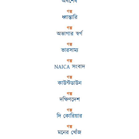
অবশেষ
গল্প
ধ্বান্তারি
গল্প
অভাগার স্বর্গ
গল্প
ভারসাম্য
গল্প
NAICA সংবাদ
গল্প
কাউন্টডাউন
গল্প
দক্ষিণদেশ
গল্প
দি কোরিয়ার
গল্প
মনের খোঁজ