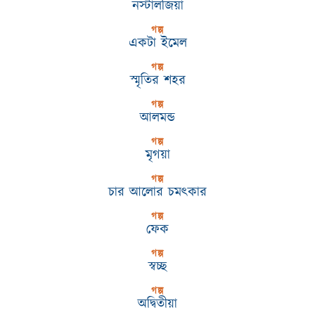
নস্টালজিয়া
গল্প
একটা ইমেল
গল্প
স্মৃতির শহর
গল্প
আলমন্ড
গল্প
মৃগয়া
গল্প
চার আলোর চমৎকার
গল্প
ফেক
গল্প
স্বচ্ছ
গল্প
অদ্বিতীয়া