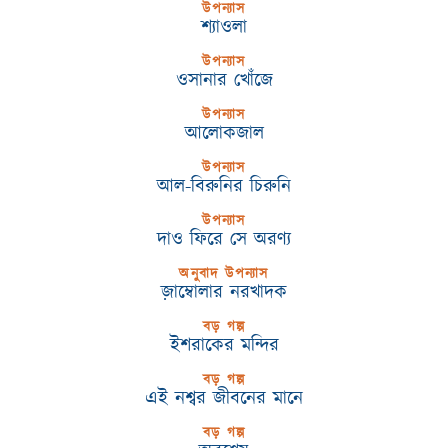
উপন্যাস
শ্যাওলা
উপন্যাস
ওসানার খোঁজে
উপন্যাস
আলোকজাল
উপন্যাস
আল-বিরুনির চিরুনি
উপন্যাস
দাও ফিরে সে অরণ্য
অনুবাদ উপন্যাস
জ়াম্বোলার নরখাদক
বড় গল্প
ইশরাকের মন্দির
বড় গল্প
এই নশ্বর জীবনের মানে
বড় গল্প