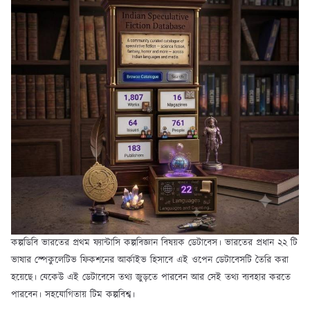
কল্পডিবি ভারতের প্রথম ফ্যান্টাসি কল্পবিজ্ঞান বিষয়ক ডেটাবেস। ভারতের প্রধান ২২ টি
ভাষার স্পেকুলেটিভ ফিকশনের আর্কাইভ হিসাবে এই ওপেন ডেটাবেসটি তৈরি করা
হয়েছে। যেকেউ এই ডেটাবেসে তথ্য জুড়তে পারবেন আর সেই তথ্য ব্যবহার করতে
পারবেন। সহযোগিতায় টিম কল্পবিশ্ব।