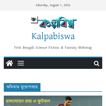
Skip
Saturday, August 1, 2026
to
content
Kalpabiswa
First Bengali Science Fiction & Fantasy Webmag
অমিতাভ মুখোপাধ্যায়