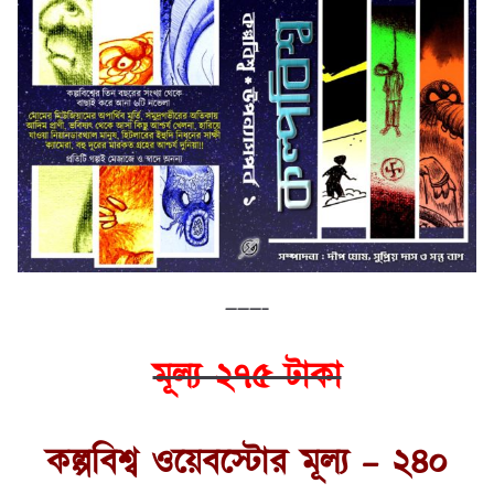
———–
মূল্য ২৭৫ টাকা
কল্পবিশ্ব ওয়েবস্টোর মূল্য – ২৪০