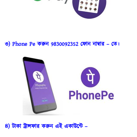
৩) Phone Pe করুন 9830092352 ফোন নাম্বার – তে।
৪) টাকা ট্রান্সফার করুন এই একাউন্টে –