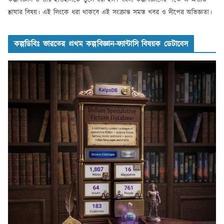
কল্পবিজ্ঞান ও তার ইতিহাসকে তুলে ধরা হল। বাংলা কল্পবিজ্ঞানের পক্ষে এ অত্যন্ত
শ্লাঘার বিষয়। এই লিংকে ধরা থাকবে এই সংক্রান্ত সমস্ত খবর ও দীপের অভিজ্ঞতা।
কল্পডিবিঃ ভারতের প্রথম কল্পবিজ্ঞান-ফ্যান্টাসি বিষয়ক ডেটাবেস