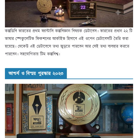
কল্পডিবি ভারতের প্রথম ফ্যান্টাসি কল্পবিজ্ঞান বিষয়ক ডেটাবেস। ভারতের প্রধান ২২ টি
ভাষার স্পেকুলেটিভ ফিকশনের আর্কাইভ হিসাবে এই ওপেন ডেটাবেসটি তৈরি করা
হয়েছে। যেকেউ এই ডেটাবেসে তথ্য জুড়তে পারবেন আর সেই তথ্য ব্যবহার করতে
পারবেন। সহযোগিতায় টিম কল্পবিশ্ব।
আশ্চর্য ও বিস্ময় পুরস্কার ২০২৩