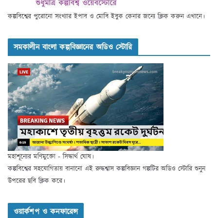
কল্পবিশ্বের পুরোনো সংখ্যার ইপাব ও মোবি ইবুক কেনার জন্যে ক্লিক করুন এখানে।
সমকালীন বাংলা কল্পবিজ্ঞানের অডিও স্টোরি
মহাশূন্যের মণিমুক্তো - সিদ্ধার্থ ঘোষ।
কল্পবিশ্বের সহযোগিতায় বানানো এই রুদ্ধশ্বাস কল্পবিজ্ঞান গল্পটির অডিও স্টোরি শুনুন
উপরের ছবি ক্লিক করে।
ওয়ার্কশপ ও কনফারেন্স