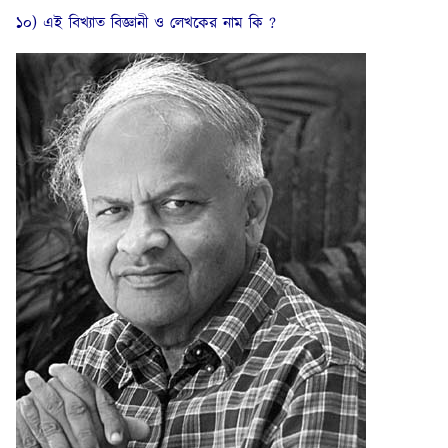
১০) এই বিখ্যাত বিজ্ঞানী ও লেখকের নাম কি ?