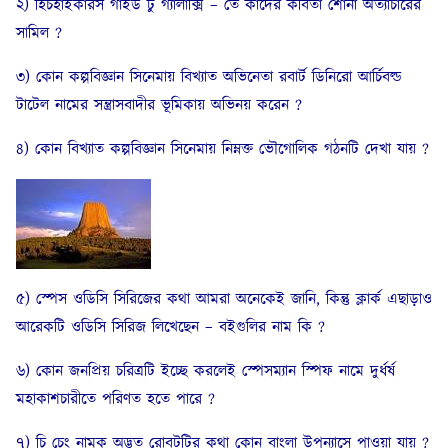
২) হিচহাইকারস গাইড টু গ্যালাক্সি – তে কাদের কবিতা শোনা অত্যাচারের
সামিল ?
৩) কোন কল্পবিজ্ঞান সিনেমায় বিখ্যাত অভিনেতা রবার্ট ডিনিরো আর্চিবল্ড
টাটেল নামের সন্ত্রাসবাদীর ভূমিকায় অভিনয় করেন ?
8) কোন বিখ্যাত কল্পবিজ্ঞান সিনেমায় নিম্নক্ত ভৌগোলিক গঠনটি দেখা যায় ?
৫) স্পেস ওডিসি সিরিজের কথা আমরা অনেকেই জানি, কিন্তু ক্লার্ক এছাড়াও
আরেকটি ওডিসি সিরিজ লিখেছেন – বইগুলির নাম কি ?
৬) কোন জনপ্রিয় চরিত্রটি ইচ্ছে করলেই স্পেসম্যান স্পিফ নামে দুর্ধর্ষ
মহাকাশচারীতে পরিণত হতে পারে ?
৭) চি চেং নামক অদ্ভুত রোবটটির কথা কোন বাংলা উপন্যাসে পাওয়া যায় ?