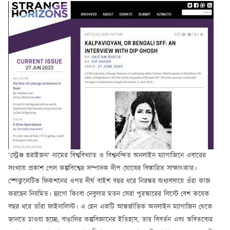
'স্ট্রেঞ্জ হরাইজন' নামের বিশ্ববিখ্যাত ও বিশ্বনন্দিত অনলাইন ম্যাগাজিনে এবারের
সংখ্যায় প্রকাশ পেল কল্পবিশ্বের সম্পাদক দীপ ঘোষের বিস্তারিত সাক্ষাৎকার।
স্পেকুলেটিভ ফিকশনের ওপর দীর্ঘ বাইশ বছর ধরে নিরন্তর অধ্যবসায়ে ওঁরা কাজ
করছেন নিয়মিত। হ্যুগো কিংবা নেবুলার মতন সেরা পুরস্কারের লিস্টে বেশ কয়েক
বছর ধরে তাঁরা ফাইনালিস্ট। এ হেন একটি আন্তর্জাতিক অনলাইন ম্যাগাজিন থেকে
জানতে চাওয়া হচ্ছে, বাঙালির কল্পবিজ্ঞানের ইতিহাস, তার বিবর্তন এবং ভবিতব্যের