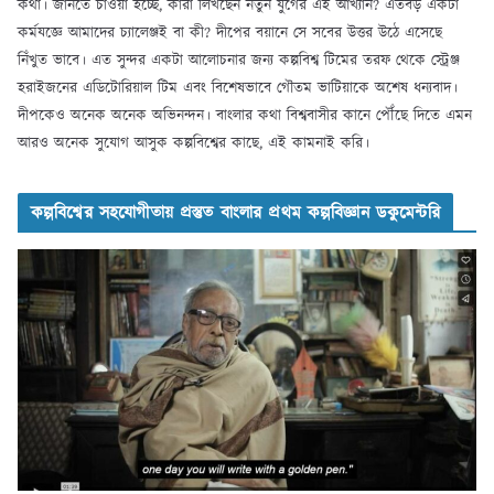
কথা। জানতে চাওয়া হচ্ছে, কারা লিখছেন নতুন যুগের এই আখ্যান? এতবড় একটা
কর্মযজ্ঞে আমাদের চ্যালেঞ্জই বা কী? দীপের বয়ানে সে সবের উত্তর উঠে এসেছে
নিঁখুত ভাবে। এত সুন্দর একটা আলোচনার জন্য কল্পবিশ্ব টিমের তরফ থেকে স্ট্রেঞ্জ
হরাইজনের এডিটোরিয়াল টিম এবং বিশেষভাবে গৌতম ভাটিয়াকে অশেষ ধন্যবাদ।
দীপকেও অনেক অনেক অভিনন্দন। বাংলার কথা বিশ্ববাসীর কানে পৌঁছে দিতে এমন
আরও অনেক সুযোগ আসুক কল্পবিশ্বের কাছে, এই কামনাই করি।
কল্পবিশ্বের সহযোগীতায় প্রস্তুত বাংলার প্রথম কল্পবিজ্ঞান ডকুমেন্টরি