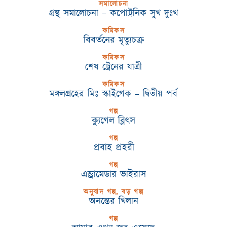
সমালোচনা
গ্রন্থ সমালোচনা – কপোট্রনিক সুখ দুঃখ
কমিকস
বিবর্তনের মৃত্যুচক্র
কমিকস
শেষ ট্রেনের যাত্রী
কমিকস
মঙ্গলগ্রহের মিঃ স্কাইগেক – দ্বিতীয় পর্ব
গল্প
ক্যুগেল ব্লিৎস
গল্প
প্রবাহ প্রহরী
গল্প
এন্ড্রামেডার ভাইরাস
অনুবাদ গল্প, বড় গল্প
অনন্তের খিলান
গল্প