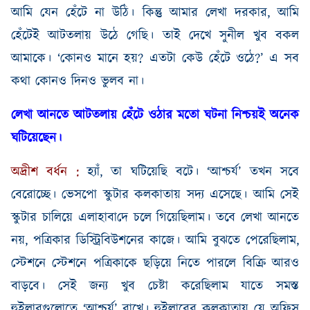
আমি যেন হেঁটে না উঠি। কিন্তু আমার লেখা দরকার
,
আমি
হেঁটেই আটতলায় উঠে গেছি। তাই দেখে সুনীল খুব বকল
আমাকে। ‘কোনও মানে হয়
?
এতটা কেউ হেঁটে ওঠে
?’
এ সব
কথা কোনও দিনও ভুলব না।
লেখা আনতে আটতলায় হেঁটে ওঠার মতো ঘটনা নিশ্চয়ই অনেক
ঘটিয়েছেন।
অদ্রীশ
বর্ধন
:
হ্যাঁ
,
তা ঘটিয়েছি বটে।
‘আশ্চর্য’
তখন
সবে
বেরোচ্ছে।
ভেসপো স্কুটার কলকাতায় সদ্য এসেছে। আমি সেই
স্কুটার চালিয়ে এলাহাবা
দে
চলে গিয়েছিলাম। তবে লেখা আনতে
নয়
,
পত্রিকার ডিস্ট্রিবিউশনের কাজে। আমি বুঝতে পেরেছিলাম
,
স্টেশনে স্টেশনে পত্রিকাকে ছড়িয়ে নিতে পারলে বিক্রি আরও
বাড়বে। সেই জন্য খুব চেষ্টা করেছিলাম যাতে সমস্ত
হুইলারগুলোতে ‘আশ্চর্য’ রাখে। হুইলারের কলকাতায় যে অফিস