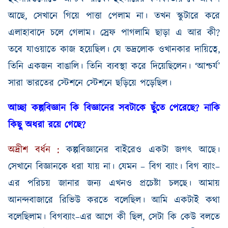
আছে
,
সেখানে গিয়ে পাত্তা পেলাম না। তখন স্কুটারে করে
এলাহাবাদে চলে গেলাম
।
স্রেফ পাগলামি ছাড়া এ আর কী
?
তবে যাওয়াতে কাজ হয়েছিল। যে ভদ্রলোক ওখানকার দায়িত্বে
,
তিনি একজন বাঙালি। তিনি ব্যবস্থা করে দিয়েছিলেন। ‘আশ্চর্য’
সারা ভারতের স্টেশনে স্টেশনে ছড়িয়ে পড়েছিল।
আচ্ছা
কল্পবিজ্ঞান
কি
বিজ্ঞানের
সবটাকে
ছুঁতে
পেরেছে
?
নাকি
কিছু
অধরা
রয়ে
গেছে
?
অদ্রীশ
বর্ধন
:
কল্পবিজ্ঞানের
বাইরেও
একটা
জগৎ
আছে
।
সেখানে
বিজ্ঞানকে
ধরা
যায়
না
।
যেমন
–
বিগ ব্যাং
।
বিগ ব্যাং
–
এর
পরিচয়
জানার
জন্য
এখনও
প্রচেষ্টা
চলছে
।
আমায়
আনন্দবাজারে
রিভিউ
করতে
বলেছিল
।
আমি
একটাই
কথা
বলেছিলাম
।
বিগব্যাং
–
এর
আগে
কী
ছিল
,
সেটা
কি
কেউ
বলতে