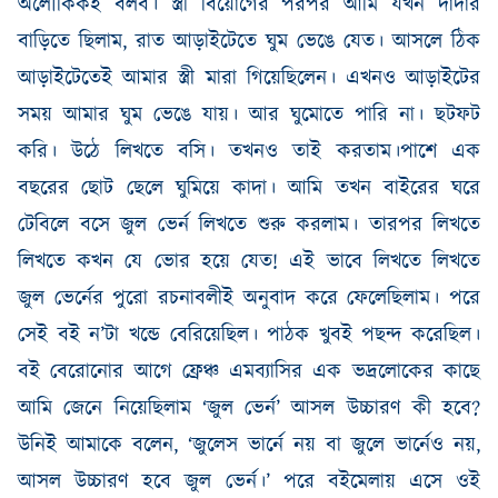
অলৌকিকই
বলব
।
স্ত্রী
বিয়োগের
পরপর
আমি
যখন
দাদার
বাড়িতে
ছিলাম
,
রাত
আড়াইটেতে
ঘুম
ভেঙে
যেত
।
আসলে ঠিক
আড়াইটেতেই
আমার
স্ত্রী
মারা
গিয়েছিলেন
।
এখনও
আড়াইটের
সময়
আমার
ঘুম
ভেঙে
যায়
।
আর
ঘুমোতে
পারি না
।
ছটফট
করি
।
উঠে
লিখতে
বসি
।
তখনও তাই করতাম।পাশে এক
বছরের
ছোট
ছেলে
ঘুমিয়ে কাদা
।
আমি
তখন
বাইরের
ঘরে
টেবিলে
বসে
জুল
ভের্ন
লিখতে
শুরু
করলাম
।
তারপর লিখতে
লিখতে কখন যে ভোর হয়ে যেত
!
এই ভাবে লিখতে লিখতে
জুল ভের্নের পুরো রচনাবলীই অনুবাদ করে ফেলেছিলাম। পরে
সেই বই ন’টা খন্ডে বেরিয়েছিল। পাঠক খুবই পছন্দ করেছিল।
বই বেরোনোর আগে ফ্রেঞ্চ এমব্যাসির এক ভদ্রলোকের কাছে
আমি জেনে নিয়েছিলাম ‘জুল ভে
র্ন
’ আসল উচ্চারণ কী হবে
?
উনিই আমাকে বলেন
, ‘
জুলেস ভার্নে নয় বা জুলে ভার্নেও নয়
,
আসল উচ্চারণ হবে জুল ভে
র্ন
।
’
পরে বইমেলায় এসে ওই