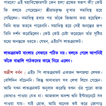
পারবে
?
এই
মহাবিস্ফোরণটা
কেন
হল
?
ব্রহ্মের
স্বরূপ
কী
?
কেউ
কি
বলতে
পেরেছেন
?
শ্রীরামকৃষ্ণ
দু
‘
বার
সমাধিস্থ
হয়ে
গেছিলেন
।
সমাধিস্থ
হবার
পর
তাঁকে
জিজ্ঞাসা
করা
হয়েছিল
।
তিনি
ব্যক্ত
করতে
পারেননি
।
সমাধিস্থ
হয়ে
সেই
অনন্তের
রূপ
তিনি
দর্শন
করেছিলেন
।
কেউ
কেউ
চেষ্টা
করেছেন
তাঁর
সৃষ্টির
মধ্যে
অনন্তকে
ধরতে
।
যেমন
,
এইচপি
লাভক্র্যাফট
।
লাভক্র্যাফট বাংলায় সেভাবে
পঠিত
নয়। বলতে গেলে আপনিই
তাঁকে বাঙালি পাঠকদের কাছে নিয়ে এলেন।
অদ্রীশ
বর্ধন
:
এইচ পি লাভক্র্যাফট একজন ক্ষণজন্মা লেখক।
বেশিদিন বাঁচেননি। কিন্তু অসাধারণ সব লেখা লিখে গেছেন।
আমি যখন লাভক্র্যাফট অনুবাদ করেছি তখন ওঁর পুরো কাজ
কোথাও পাওয়া যেত না। আজকাল অবশ্য শুনি ইন্টারনেটে সব
পাওয়া যায়। যাই হোক
,
আমি অনেক কষ্ট করে জোগাড়