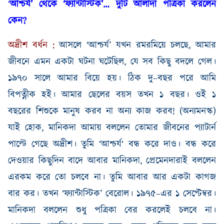
‘
আশ্চর্য’ থেকে ‘ফ্যান্টাস্টিক’
…
দুটি আলাদা পত্রিকা করলেন
কেন
?
অদ্রীশ
বর্ধন
:
আসলে ‘আশ্চর্য’ যখন রমরমিয়ে চলছে
,
আমার
জীবনে এমন একটা ঘটনা ঘটেছিল
,
যে সব কিছু বদলে গেল।
১৯৭০
সালে
আমার
বিয়ে
হয়
।
ঠিক
দু
–
বছর
পরে
আমি
বিপত্নীক
হই
।
আমার
ছেলের
বয়স
তখন
১
বছর
।
ওই
১
বছরের
শিশুকে
মানুষ
করব
না
অন্য
কাজ
করব
!
(
অন্যমনস্ক
)
যাই
হোক
,
মানিকদা
আমায়
বললেন
তোমার
জীবনের
প্যাটার্ন
পাল্টে
গেছে
অদ্রীশ
।
তুমি
‘
আশ্চর্য
‘
বন্ধ
করে
দাও
।
বন্ধ
করে
দেওয়ার
কিছুদিন
বাদে
আবার
মানিকদা
,
প্রেমেনদারাই
বললেন
এরকম
করে
তো
চলবে
না
।
তুমি
আবার
আর একটা
কাগজ
বার
কর
।
তখন
‘ফ্যান্টাস্টিক’
বেরোল
।
১৯৭৫
–
এর
১
সেপ্টেম্বর
।
মানিকদা
বললেন
শুধু
পত্রিকা
বের
করলেই
চলবে
না
।