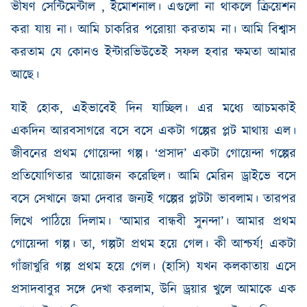
ভীষণ
সেন্টিমেন্টাল
,
ইমোশনাল
।
এগুলো
না
থাকলে
ক্রিয়েশন
করা
যায়
না
।
আমি
চাকরির
পরোয়া
করতাম
না
।
আমি
বিশ্বাস
করতাম
যে
কোনও
ইন্টারভিউতেই
সফল
হবার ক্ষমতা আমার
আছে।
যাই হোক
,
এইভাবেই দিন যাচ্ছিল। এর মধ্যে আচমকাই
একদিন আরবসাগরে
বসে
বসে
একটা গল্পের প্লট মাথায় এল।
জীবনের
প্রথম
গোয়েন্দা
গল্প
।
‘প্রসাদ’
একটা
গোয়েন্দা
গল্পের
প্রতিযোগিতার
আয়োজন
করেছিল
।
আমি
মেরিন
ড্রাইভে
বসে
বসে
সেখানে জমা দেবার জন্যই গল্পের
প্লটটা
ভাবলাম
।
তারপর
লিখে
পাঠিয়ে
দিলাম
।
‘আমার
বান্ধবী
সুনন্দা’
।
আমার প্রথম
গোয়েন্দা গল্প
।
তা
,
গল্পটা
প্রথম
হয়ে
গেল
।
কী
আশ্চর্য
!
একটা
গাঁজাখুরি
গল্প
প্রথম
হয়ে
গেল
।
(
হাসি
)
যখন
কলকাতায়
এসে
প্রসাদবাবুর
সঙ্গে
দেখা
করলাম
,
উনি
ড্রয়ার
খুলে
আমাকে
এক