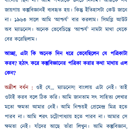
বাংলায় ছিল না। আমি শব্দটাকে উলটে দিলাম
।
আজকে
সব
জায়গায়
কল্পবিজ্ঞানই
ব্যবহৃত
হয়
।
কিন্তু
ইতিহাসটা
কেউ
জানে
না
।
১৯৬৩
সালে
আমি
‘আশ্চর্য’
বার
করলাম
।
সিমপ্লি
আউট
অব
ম্যাডনেস
।
অনেক
ভেবেচিন্তে
‘আশ্চর্য’
নামটা
মাথা
থেকে
বের করেছিলাম
।
আচ্ছা
,
এটা
কি
অনেক
দিন
ধরে
ভেবেছিলেন
যে
পত্রিকাটা
করব
?
হঠাৎ
করে
কল্পবিজ্ঞানের
পত্রিকা
করার
কথা
মাথায়
এল
কেন
?
অদ্রীশ
বর্ধন
:
ওই
যে
…
ম্যাডনেস
!
বাংলায়
এটা
নেই
।
তাই
ওটাই করব বলে ঠিক করি। আমি
জানতাম
সৎ
সাহিত্য
লেখার
মতো
ক্ষমতা
আমার
নেই
।
আমি
নিশ্চয়ই
প্রেমেন্দ্র
মিত্র
হতে
পারব
না
।
আমি
শরৎ
চট্টোপাধ্যায়
হতে
পারব
না
।
আমার
সে
ক্ষমতা
নেই
।
যাঁদের
আছে
তাঁরা
লিখুন
।
আমি
কল্পবিজ্ঞান
,