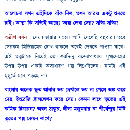
আলোচনা যখন এইদিকে বাঁক নিল
,
তখন আরও একটু শুনতে
চাই। আত্মা
কি সত্যিই আছে
?
তারা দেখা দেয়
?
সত্যি সত্যি
?
অদ্রীশ
বর্ধন
:
দেয়। ছায়ার মতো
।
আমি দেখেছি বহুবার। তবে
সেরকম মিডিয়ামের চোখ থাকলে তবেই দেখতে পাওয়া যাবে।
এই তত্ত্বটাকে নিয়েই তো শরদিন্দু বন্দ্যোপাধ্যায় সূক্ষ্মদেহের
উপর উপর একটা অসাধারণ গল্প লিখেছিলেন। নামটা এই
মুহূর্তে মনে পড়ছে না।
বাংলায় অনেক ভূত আবার ভয় দেখালে ভয় না পেলে অঙ্ক করে
দেয়
,
ইংরেজি ট্রান্সলেশন করে দেয়। কেমন লাগে ভূতের এই
কমিক চিত্রায়ন
?
অবন ঠাকুর
,
লীলা মজুমদার বা শীর্ষেন্দুর মিষ্টি
ভূতের গল্প কেমন লাগে
?