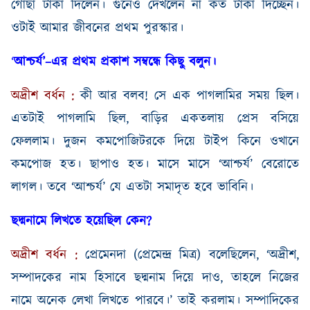
গোছা
টাকা
দিলেন
।
গুনেও
দেখলেন
না
কত টাকা দিচ্ছেন
।
ওটাই
আমার
জীবনের প্রথম
পুরস্কার
।
‘
আশ্চর্য’
–
এর
প্রথম
প্রকাশ
সম্বন্ধে
কিছু
বলুন
।
অদ্রীশ
বর্ধন
:
কী আর বলব
!
সে এক পাগলামির সময় ছিল।
এতটাই
পাগলামি
ছিল
,
বাড়ির একতলায়
প্রেস
বসিয়ে
ফেললাম
।
দুজন
কমপোজিটরকে
দিয়ে
টাইপ
কিনে
ওখানে
কমপোজ
হত
।
ছাপাও
হত
।
মাসে
মাসে
‘আশ্চর্য’
বেরোতে
লাগল
।
তবে ‘আশ্চর্য’
যে
এতটা
সমাদৃত
হবে
ভাবিনি
।
ছদ্মনামে লিখতে হয়েছিল কেন
?
অদ্রীশ
বর্ধন
:
প্রেমেনদা
(
প্রেমেন্দ্র মিত্র
)
বলেছিলেন
, ‘
অদ্রীশ
,
সম্পাদকের নাম হিসাবে ছদ্মনাম দিয়ে দাও
,
তাহলে নিজের
নামে অনেক লেখা লিখতে পারবে।’ তাই করলাম। সম্পাদিকের