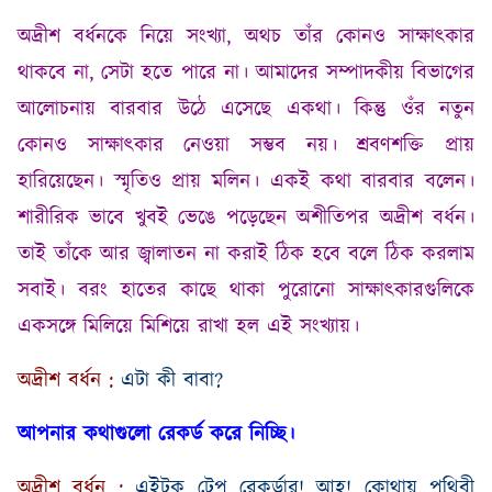
অদ্রীশ বর্ধনকে নিয়ে সংখ্যা
,
অথচ তাঁর কোনও সাক্ষাৎকার
থাকবে না
,
সেটা হতে পারে না। আমাদের সম্পাদকীয় বিভাগের
আলোচনায় বারবার উঠে এসেছে একথা। কিন্তু ওঁর নতুন
কোনও সাক্ষাৎকার নেওয়া সম্ভব নয়। শ্রবণশক্তি প্রায়
হারিয়েছেন। স্মৃতিও প্রায় মলিন। একই কথা বারবার বলেন।
শারীরিক ভাবে খুবই ভেঙে পড়েছেন অশীতিপর অদ্রীশ বর্ধন
।
তাই তাঁকে আর জ্বালাতন না করাই ঠিক হবে বলে ঠিক করলাম
সবাই। বরং হাতের কাছে থাকা পুরোনো সাক্ষাৎকারগুলিকে
একসঙ্গে মিলিয়ে মিশিয়ে রাখা হল এই সংখ্যায়।
অদ্রীশ
বর্ধন
:
এটা
কী
বাবা
?
আপনার
কথাগুলো
রেকর্ড
করে
নিচ্ছি
।
অদ্রীশ
বর্ধন
:
এইটুকু
টেপ
রেকর্ডার
!
আহ্‌
!
কোথায়
পৃথিবী