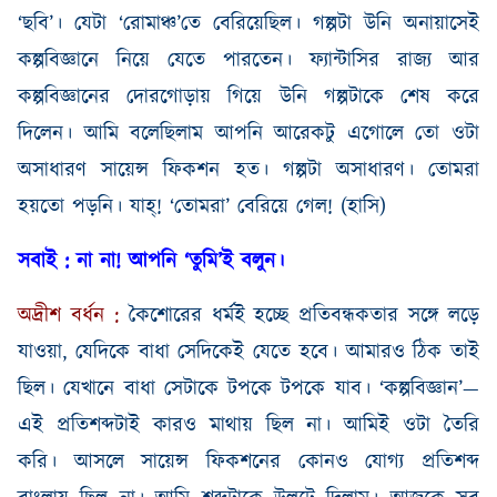
‘ছবি’
।
যেটা
‘রোমাঞ্চ’তে
বেরিয়েছিল
।
গল্পটা
উনি
অনায়াসেই
কল্পবিজ্ঞানে
নিয়ে
যেতে
পারতেন
।
ফ্যান্টাসির
রাজ্য
আর
কল্পবিজ্ঞানের
দোরগোড়ায়
গিয়ে
উনি
গল্পটাকে
শেষ
করে
দিলেন
।
আমি
বলেছিলাম
আপনি
আরেকটু
এগোলে
তো
ওটা
অসাধারণ
সায়েন্স
ফিকশন
হত
।
গল্পটা
অসাধারণ
।
তোমরা
হয়তো
পড়নি
।
যাহ্‌
!
‘
তোমরা’
বেরিয়ে
গেল
! (
হাসি
)
সবাই
:
না
না
!
আপনি
‘তুমি’ই
বলুন
।
অদ্রীশ
বর্ধন
:
কৈশোরের
ধর্মই
হচ্ছে
প্রতিবন্ধকতার
সঙ্গে
লড়ে
যাওয়া
,
যেদিকে
বাধা
সেদিকেই
যেতে
হবে
।
আমারও
ঠিক
তাই
ছিল
।
যেখানে
বাধা
সেটাকে
টপকে
টপকে
যাব
।
‘কল্পবিজ্ঞান’
—
এই
প্রতিশব্দটাই
কারও
মাথায়
ছিল
না
।
আমিই ওটা তৈরি
করি। আসলে সায়েন্স
ফিকশনের কোনও যোগ্য
প্রতিশব্দ