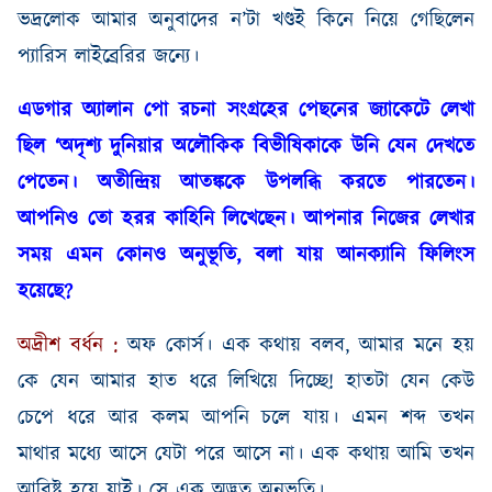
ভদ্রলোক আমার অনুবাদের ন
’টা খ
ণ্ড
ই কিনে নিয়ে গেছিলেন
প্যারিস লাইব্রেরির জন্যে।
এডগার
অ্যালান
পো
রচনা
সংগ্রহের
পেছনের
জ্যাকেটে
লেখা
ছিল
‘
অদৃশ্য
দুনিয়ার
অলৌকিক
বিভীষিকাকে
উনি
যেন
দেখতে
পেতেন
।
অতীন্দ্রিয়
আতঙ্ককে
উপলব্ধি
করতে
পারতেন
।
আপনিও
তো
হরর
কাহিনি
লিখেছেন
।
আপনার
নিজের
লেখার
সময়
এমন
কোনও
অনুভূতি
,
বলা যায় আনক্যানি ফিলিংস
হয়েছে
?
অদ্রীশ
বর্ধন
:
অফ
কোর্স
।
এক
কথায়
বলব
,
আমার
মনে
হয়
কে
যেন
আমার
হাত
ধরে
লিখিয়ে
দিচ্ছে
!
হাতটা
যেন
কেউ
চেপে
ধরে
আর
কলম
আপনি
চলে
যায়
।
এমন
শব্দ
তখন
মাথার
মধ্যে
আসে
যেটা
পরে
আসে
না
।
এক
কথায়
আমি
তখন
আবিষ্ট
হয়ে
যাই
।
সে এক অদ্ভুত অনুভূতি।