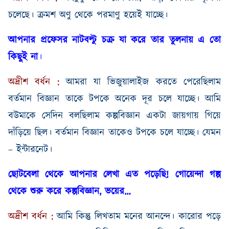
চলেছে
।
ক্রমশ
অণু
থেকে
পরমাণু
হয়েই
যাচ্ছে
।
আপনার
প্রফেসর
নাটবল্টু
চক্র
যা
করে
তার
তুলনায়
এ
তো
কিছুই
না
।
অদ্রীশ
বর্ধন
:
আমরা
যা
ভিজুয়ালাইজ
করতে
পেরেছিলাম
বর্তমান
বিজ্ঞান
তাকে
টপকে
অনেক
দূর
চলে
যাচ্ছে
।
আমি
বউমাকে
সেদিন
বলছিলাম
কল্পবিজ্ঞান
একটা
জায়গায়
গিয়ে
দাঁড়িয়ে ছিল
।
বর্তমান
বিজ্ঞান
তাকেও
টপকে
চলে
যাচ্ছে
।
যেমন
–
ইন্টারনেট
।
ছোটবেলা
থেকে
আপনার
লেখা
এত
পড়েছি
!
গোয়েন্দা
গল্প
থেকে
শুরু
করে
কল্পবিজ্ঞান
,
ভয়ের
…
অদ্রীশ
বর্ধন
:
আমি
কিন্তু
লিখতাম
মনের
আনন্দে
।
কারোর
পড়ে