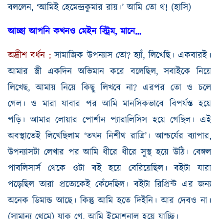
বললেন
, ‘
আমিই হেমেন্দ্রকুমার রায়।’ আমি তো থ
! (
হাসি
)
আচ্ছা আপনি কখনও মেইন স্ট্রিম
,
মানে
…
অদ্রীশ
বর্ধন
:
সামাজিক উপন্যাস তো
?
হ্যাঁ
,
লিখেছি। একবারই।
আমার স্ত্রী একদিন অভিমান করে বলেছিল
,
সবাইকে নিয়ে
লিখেছ
,
আমায় নিয়ে কিছু লিখবে না
?
এরপর তো ও চলে
গেল। ও মারা যাবার পর আমি মানসিকভাবে বিপর্যস্ত হয়ে
পড়ি। আমার লোয়ার পোর্শান প্যারালিসিস হয়ে গেছিল। এই
অবস্থাতেই লিখেছিলাম ‘তখন নিশীথ রাত্রি’
।
আশ্চর্যের ব্যাপার
,
উপন্যাসটা লেখার পর আমি ধীরে ধীরে সুস্থ হয়ে উঠি। বেঙ্গল
পাবলিসার্স থেকে ওটা বই হয়ে বেরিয়েছিল। বইটা যারা
পড়েছিল তারা প্রত্যেকেই কেঁদেছিল। বইটা রিপ্রিন্ট এর জন্য
অনেক ডিমান্ড আছে। কিন্তু আমি হতে দিইনি। আর দেবও না।
(
সামান্য থেমে
)
যাক গে
,
আমি ইমোশনাল হয়ে যাচ্ছি।