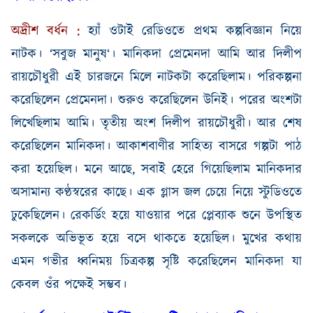
অদ্রীশ
বর্ধন
:
হ্যাঁ
ওটাই
রেডিওতে
প্রথম
কল্পবিজ্ঞান
নিয়ে
নাটক
।
‘
সবুজ
মানুষ
‘
।
মানিকদা
প্রেমেনদা
আমি
আর
দিলীপ
রায়চৌধুরী
এই
চারজনে
মিলে
নাটকটা
করেছিলাম
।
পরিকল্পনা
করেছিলেন প্রেমেনদা। শুরুও করেছিলেন উনিই। পরের অংশটা
লিখেছিলাম আমি। তৃতীয় অংশ দিলীপ রায়চৌধুরী। আর শেষ
করেছিলেন মানিকদা। আকাশবা
ণী
র সাহিত্য
বাসরে গল্পটা পাঠ
করা হয়েছিল। মনে আছে
,
সবাই হেরে গিয়েছিলাম মানিকদার
অসামান্য কণ্ঠস্বরের কাছে। এক গ্লাস জল চেয়ে নিয়ে স্টুডিওতে
ঢুকেছিলেন। রেকর্ডিং হয়ে যাওয়ার পরে প্লেব্যাক শুনে উপস্থিত
সকলকে অভিভূত হয়ে বসে থাকতে হয়েছিল। মুখের কথায়
এমন গভীর ধ্বনিময় চিত্রকল্প সৃষ্টি করেছিলেন মানিকদা যা
কেবল ওঁর পক্ষেই সম্ভব।