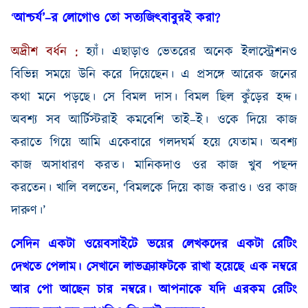
‘
আশ্চর্য’
–
র লোগোও তো সত্যজিৎবাবুরই করা
?
অদ্রীশ
বর্ধন
:
হ্যাঁ। এছাড়াও ভেতরের অনেক ইলাস্ট্রেশনও
বিভিন্ন সময়ে উনি করে দিয়েছেন।
এ প্রসঙ্গে আরেক জনের
কথা মনে পড়ছে।
সে বিমল দাস। বিমল ছিল কুঁড়ের হদ্দ।
অবশ্য সব আর্টিস্টরাই কমবেশি তাই
–
ই। ওকে দিয়ে কাজ
করাতে গিয়ে আমি একেবারে গলদঘর্ম হয়ে যেতাম। অবশ্য
কাজ অসাধারণ করত। মানিকদাও ওর কাজ খুব পছন্দ
করতেন। খালি বলতেন
, ‘
বিমলকে দিয়ে কাজ করাও। ওর কাজ
দারুণ।’
সেদিন একটা ওয়েবসাইটে ভয়ের লেখকদের একটা রেটিং
দেখতে পেলাম। সেখানে লাভক্র্যাফটকে রাখা হয়েছে এক নম্বরে
আর পো আছেন চার নম্বরে। আপনাকে যদি এরকম রেটিং