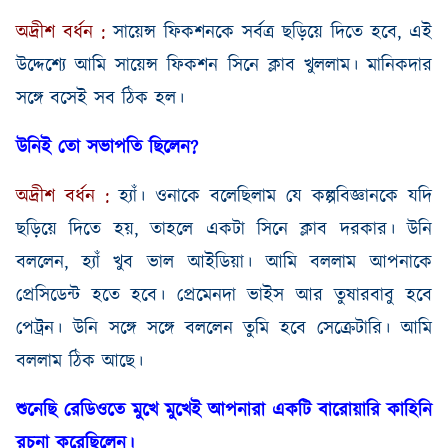
অদ্রীশ
বর্ধন
:
সায়েন্স
ফিকশনকে
সর্বত্র
ছড়িয়ে
দিতে
হবে
,
এই
উদ্দেশ্যে
আমি
সায়েন্স
ফিকশন
সিনে
ক্লাব
খুললাম
।
মানিকদার
সঙ্গে
বসেই সব ঠিক হল।
উনিই
তো
সভাপতি
ছিলেন
?
অদ্রীশ
বর্ধন
:
হ্যাঁ
।
ওনাকে
বলেছিলাম
যে
কল্পবিজ্ঞানকে
যদি
ছড়িয়ে
দিতে
হয়
,
তাহলে
একটা
সিনে
ক্লাব
দরকার
।
উনি
বললেন
,
হ্যাঁ
খুব
ভাল
আইডিয়া
।
আমি
বললাম
আপনাকে
প্রেসিডেন্ট
হতে
হবে
।
প্রেমেনদা
ভাইস
আর
তুষারবাবু
হবে
পেট্রন
।
উনি
সঙ্গে
সঙ্গে
বললেন
তুমি
হবে
সেক্রেটারি
।
আমি
বললাম
ঠিক
আছে
।
শুনেছি
রেডিওতে
মুখে
মুখেই
আপনারা
একটি
বারোয়ারি
কাহিনি
রচনা
করেছিলেন
।