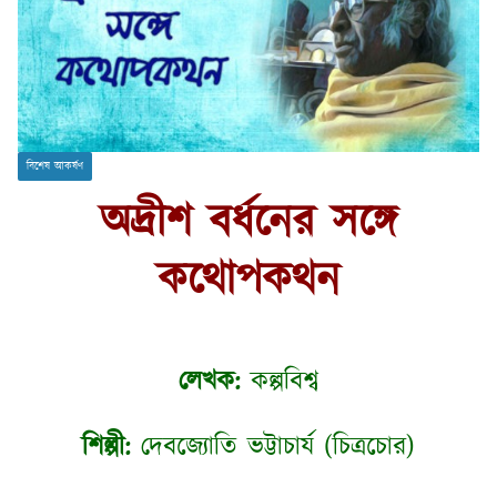
বিশেষ আকর্ষণ
অদ্রীশ বর্ধনের সঙ্গে
কথোপকথন
লেখক:
কল্পবিশ্ব
শিল্পী:
দেবজ্যোতি ভট্টাচার্য (চিত্রচোর)