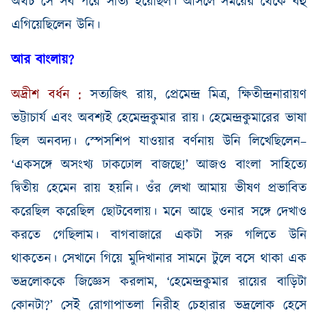
অথচ সে সব পরে সত্যি হয়েছিল। আসলে সময়ের থেকে বহু
এগিয়েছিলেন উনি।
আর বাংলায়
?
অদ্রীশ
বর্ধন
:
সত্যজিৎ রায়
,
প্রেমেন্দ্র মিত্র
,
ক্ষিতীন্দ্রনারায়ণ
ভট্টাচার্য এবং অবশ্যই হেমেন্দ্রকুমার রায়। হেমেন্দ্রকুমারের ভাষা
ছিল অনবদ্য
।
স্পেসশিপ যাওয়ার বর্ণনায় উনি লিখেছিলেন
–
‘
একসঙ্গে অসংখ্য ঢাকঢোল বাজছে
!’
আজও বাংলা সাহিত্যে
দ্বিতীয় হেমেন রায় হয়নি। ওঁর লেখা আমায় ভীষণ প্রভাবিত
করেছিল করেছিল ছোটবেলায়। মনে আছে ওনার সঙ্গে দেখাও
করতে গেছিলাম। বাগবাজারে একটা সরু গলিতে উনি
থাকতেন। সেখানে গিয়ে মুদিখানার সামনে টুলে বসে থাকা এক
ভদ্রলোককে জিজ্ঞেস করলাম
, ‘
হেমেন্দ্রকুমার রায়ের বাড়িটা
কোনটা
?’
সেই রোগাপাতলা নিরীহ চেহারার ভদ্রলোক হেসে