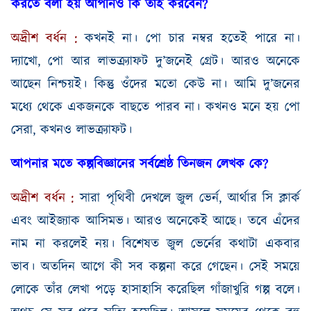
করতে বলা হয় আপনিও কি তাই করবেন
?
অদ্রীশ
বর্ধন
:
কখনই না। পো চার নম্বর হতেই পারে না।
দ্যাখো
,
পো আর লাভক্র্যাফট দু’জনেই গ্রেট। আরও অনেকে
আছেন নিশ্চয়ই। কিন্তু ওঁদের মতো কেউ না। আমি দু’জনের
মধ্যে থেকে একজনকে বাছতে পারব না। কখনও মনে হয় পো
সেরা
,
কখনও লাভক্র্যাফট।
আপনার মতে কল্পবিজ্ঞানের সর্বশ্রেষ্ঠ তিনজন লেখক কে
?
অদ্রীশ
বর্ধন
:
সারা পৃথিবী দেখলে জুল ভের্ন
,
আর্থার সি ক্লার্ক
এবং আইজ্যাক আসিমভ
।
আরও অনেকেই আছে। তবে এঁদের
নাম না করলেই নয়। বিশেষত জুল ভের্নের কথাটা একবার
ভাব। অতদিন আগে কী সব কল্পনা করে গেছেন। সেই সময়ে
লোকে তাঁর লেখা পড়ে হাসাহাসি করেছিল গাঁজাখুরি গল্প বলে।