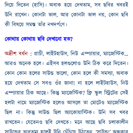
দিয়ে দিতেন
(
হাসি
)
।
অবাক হয়ে দেখতাম
,
সব ছবির খবরই
উনি রাখেন। কোনটা ভাল
,
আর কোনটা ভাল নয়
,
কোন ছবি
কী
বিষয়ে
সমস্ত
তাঁ
র নখদর্প
ণে
।
কোথায় কোথায় ছবি দেখানো হত
?
অদ্রীশ
বর্ধন
:
প্রাচী
,
লাইটহাউস
,
নিউ এম্প্যায়ার
,
ম্যাজেস্টিক
…
আরও অনেক হলে। এইসব হলগুলোও উনি ঠিক করে দিতেন।
কোন কোন হলের সাউন্ড ভালো
,
কোন হলে
কী
সমস্যা
,
অবাক
হয়ে দেখতাম সে সবও ওঁর জানা
!
না হলে লাইটহাউস
,
নিউ
এম্প্যায়ার ঠিক আছে। কিন্তু ম্যাজেস্টিক
?
ফ্রি স্কুল স্ট্রিটের সেই
হল
টা
নামে ম্যাজেস্টিক হলেও আসলে তা মোটেও ম্যাজেস্টিক
ছিল না। কিন্তু সাউন্ড ছিল অ্যাকোয়াস্টিক। উনি সব খবর
রাখতেন। যেতেনও ছবি দেখতে। মনে আছে ছবি চলাকালীন
সাউন্ডের তারতম্য হলেই উনি চেঁচিয়ে উঠতেন
, ‘
সাউন্ড
!’
অন্ধকার