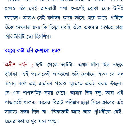
হলেও ওঁর সেই রাশভারী গলা শুনলেই বোঝা যেত উনিই
বলছেন। আজও সেই কণ্ঠস্বর কানে ভাসে
!
মনে আছে প্রাচীতে
ওঁকে দেখবার জন্য কি
ভি
ড়
!
সবাই ওঁকে
একবার
দেখতে চায়
!
সিকিউরিটি তো হিমশিম।
বছরে কটা ছবি দেখানো হত
?
অদ্রীশ
বর্ধন
:
ছ’টা থেকে আটটা। অথচ চাঁদা ছিল বছরে
ছ’টাকা। ওই
পয়
সাতেই অতগুলো ছবি দেখানো হত। সে সব
দিনের কথা এই এতদিন পরেও স্মৃতিতে একই রকম উজ্জ্বল।
সে এক পাগলামির সময় গেছে। আমার তিন বন্ধু
,
তারা এই
পাড়াতেই থাকত
,
তাদের বিরাট পরিশ্রম ছাড়া সিনে ক্লাবের এই
সাফল্য সম্ভব ছিল না। তিনজনই আজ আর পৃথিবীতে নেই।
ও
দের কথাও খুব মনে পড়ে।