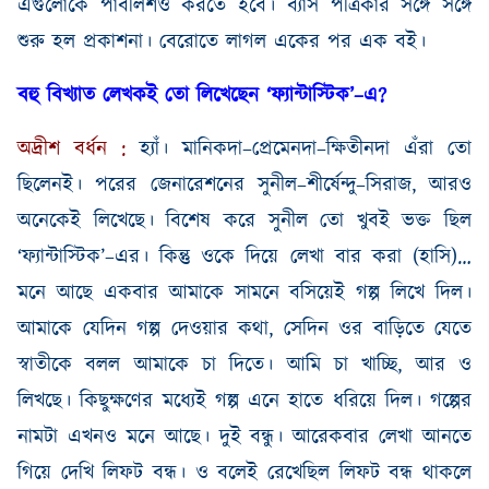
এগুলোকে
পাবলিশও
করতে
হবে
।
ব্যাস
পত্রিকার
সঙ্গে
সঙ্গে
শুরু
হল
প্রকাশনা
।
বেরোতে
লাগল
একের
পর
এক
বই
।
বহু বিখ্যাত লেখকই তো লিখেছেন ‘ফ্যান্টাস্টিক’
–
এ
?
অদ্রীশ
বর্ধন
:
হ্যাঁ। মানিকদা
–
প্রেমেনদা
–
ক্ষিতীনদা এঁরা তো
ছিলেনই। পরের জেনারেশনের সুনীল
–
শীর্ষেন্দু
–
সিরাজ
,
আরও
অনেকেই লিখেছে। বিশেষ করে সুনীল তো খুবই ভক্ত ছিল
‘ফ্যান্টাস্টিক’
–
এর। কিন্তু ওকে দিয়ে লেখা বার করা
(
হাসি
)…
মনে আছে একবার আমাকে সামনে বসিয়েই গল্প লিখে দিল।
আমাকে যেদিন গল্প দেওয়ার কথা
,
সেদিন ওর বাড়িতে যেতে
স্বাতীকে বলল আমাকে চা দিতে। আমি চা খাচ্ছি
,
আর ও
লিখছে। কিছুক্ষণের মধ্যেই গল্প এনে হাতে ধরিয়ে দিল। গল্পের
নামটা এখ
নও
মনে আছে। দুই বন্ধু। আরেকবার লেখা আনতে
গিয়ে দেখি লিফট বন্ধ। ও বলেই রেখেছিল লিফট বন্ধ থাকলে