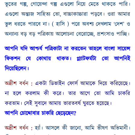
ভূতের
গল্প
,
গোয়েন্দা
গল্প
এগুলো
নিয়ে
মেতে
থাকতে
পারি
।
এগুলো
অন্ত্যজ
সাহিত্য
তো
,
বাচ্চাকাচ্চারা
পড়বে
।
ওরা
আমার
ভুল
ধরতে
পারবে
না
।
(
হাসি
)
পরে
অবশ্য
দেখলাম
‘দেশ’
ও
অন্যান্য
বড় বড় পত্রিকায়
আলোচনা
বেরোচ্ছে
,
প্রশংসাও
পাচ্ছি
।
আপনি
যদি
আশ্চর্য
পত্রিকাটা
না
করতেন
তাহলে
বাংলা
সায়েন্স
ফিকশন
যে
কোথায়
থাকত
।
প্ল্যাটফর্মটা
তো
আপনিই
দিয়েছিলেন
।
অদ্রীশ
বর্ধন
:
একটা
ডিভাইন
ফোর্স
আমাকে
দিয়ে
করিয়েছে
।
না
হলে
করলাম
কী
করে
।
তার আগে তো আমি
চাকরি
করতাম
।
সেই
সুবাদে
আমায়
ভারতবর্ষ
ঘুরতে
হয়েছে
।
আপনি
চোদ্দোবার
চাকরি
ছেড়েছেন
?
অদ্রীশ
বর্ধন
:
হ্যাঁ
।
আসলে কী জানো
,
আমি
ভীষণ
অভিমানী
।