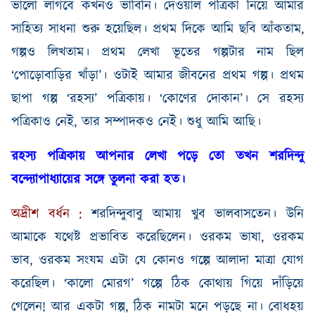
ভালো
লাগবে
কখনও
ভাবিনি
।
দেওয়াল
পত্রিকা
নিয়ে
আমার
সাহিত্য
সাধনা
শুরু
হয়েছিল
।
প্রথম
দিকে
আমি
ছবি
আঁকতাম
,
গল্পও
লিখতাম
।
প্রথম
লেখা ভূতের
গল্পটার নাম ছিল
‘পোড়োবাড়ির
খাঁড়া’
।
ওটাই আমার
জীবনের
প্রথম
গল্প
।
প্রথম
ছাপা
গল্প
‘রহস্য’
পত্রিকায়
।
‘কোণের
দোকান’
।
সে
রহস্য
পত্রিকাও
নেই
,
তার সম্পাদকও
নেই
।
শুধু
আমি
আছি
।
রহস্য
পত্রিকায়
আপনার
লেখা
পড়ে
তো
তখন
শরদিন্দু
বন্দ্যোপাধ্যায়ের সঙ্গে তুলনা
করা
হত
।
অদ্রীশ
বর্ধন
:
শরদিন্দুবাবু
আমায়
খুব
ভালবাসতেন
।
উনি
আমাকে
যথেষ্ট
প্রভাবিত
করেছিলেন
।
ওরকম
ভাষা
,
ওরকম
ভাব
,
ওরকম
সংযম
এটা
যে
কোনও
গল্পে
আলাদা
মাত্রা
যোগ
করেছিল
।
‘কালো
মোরগ’
গল্পে
ঠিক
কোথায়
গিয়ে
দাঁড়িয়ে
গেলেন
!
আর
একটা
গল্প
,
ঠিক
নামটা
মনে
পড়ছে
না
।
বোধহয়