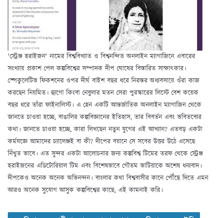
'স্ট্রেঞ্জ হরাইজন' নামের বিশ্ববিখ্যাত ও বিশ্বনন্দিত অনলাইন ম্যাগাজিনে এবারের
সংখ্যায় প্রকাশ পেল কল্পবিশ্বের সম্পাদক দীপ ঘোষের বিস্তারিত সাক্ষাৎকার।
স্পেকুলেটিভ ফিকশনের ওপর দীর্ঘ বাইশ বছর ধরে নিরন্তর অধ্যবসায়ে ওঁরা কাজ
করছেন নিয়মিত। হ্যুগো কিংবা নেবুলার মতন সেরা পুরস্কারের লিস্টে বেশ কয়েক
বছর ধরে তাঁরা ফাইনালিস্ট। এ হেন একটি আন্তর্জাতিক অনলাইন ম্যাগাজিন থেকে
জানতে চাওয়া হচ্ছে, বাঙালির কল্পবিজ্ঞানের ইতিহাস, তার বিবর্তন এবং ভবিতব্যের
কথা। জানতে চাওয়া হচ্ছে, কারা লিখছেন নতুন যুগের এই আখ্যান? এতবড় একটা
কর্মযজ্ঞে আমাদের চ্যালেঞ্জই বা কী? দীপের বয়ানে সে সবের উত্তর উঠে এসেছে
নিঁখুত ভাবে। এত সুন্দর একটা আলোচনার জন্য কল্পবিশ্ব টিমের তরফ থেকে স্ট্রেঞ্জ
হরাইজনের এডিটোরিয়াল টিম এবং বিশেষভাবে গৌতম ভাটিয়াকে অশেষ ধন্যবাদ।
দীপকেও অনেক অনেক অভিনন্দন। বাংলার কথা বিশ্ববাসীর কানে পৌঁছে দিতে এমন
আরও অনেক সুযোগ আসুক কল্পবিশ্বের কাছে, এই কামনাই করি।