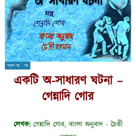
অনুবাদ গল্প
গল্প
একটি অ-সাধারণ ঘটনা –
গেন্নাদি গোর
লেখক:
গেন্নাদি গোর, বাংলা অনুবাদ - চৈতী