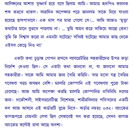
আলিঙ্গনের আশায় তৃষ্ণার্ত হয়ে বসে ছিলাম আমি। আমার হৃদপিণ্ড ভয়ানক
শব্দ করতে থাকল। সারাদিন অপেক্ষার পরে জানলাম তাকে নিয়ে যাওয়া
হয়েছে হাসপাতালে। এক মাস পর মারা গেলো সে।… আমি আজও ‘মৃত্যু’
কথাটার মানে বুঝতে পারলাম না। … তুমি অমন করে তাকিয়ে আছো কেন?
তুমি কি বিশ্বাস করো না এমনটা ঘটেছে? সত্যিই ঘটেছে! আমার কাছ থেকে
এইসব কেড়ে নিও না!’
একটা কথা চূড়ান্ত গোপন রাখতে ল্যাবরেটরির সহকারীদের উপর কড়া
নির্দেশ দেওয়া ছিল। সে একটা কথা জানতো না, যা জানতো আমার
সহকারীরা। তাকে আমি আমার জন্য তৈরি করিনি। তার মতো যন্ত্র তৈরির
গবেষণা খরচ অসম্ভব বেশি। ম্যালরি কোম্পানি এই গবেষণায় পুরো টাকা
ঢেলেছে। আজ আমি অপেক্ষা করছি ম্যালরি কোম্পানির প্রতিনিধি দলের
জন্য। প্রকৌশলী, সাইবারনেটিক্স বিশেষজ্ঞ, শারীরবিদ্যার পন্ডিতদের একটি
দল আজ আসবে এই অর্ডারটি বুঝে নিতে। অর্ডার নম্বরঃ ০৩২। ব্যাংকের
কাগজপত্রে যেমনটা লেখা ছিল সেভাবেই সব করা হয়েছে, সেসব কাগজ
ব্যাংকের ভল্টেই রাখা আছে অবশ্য।