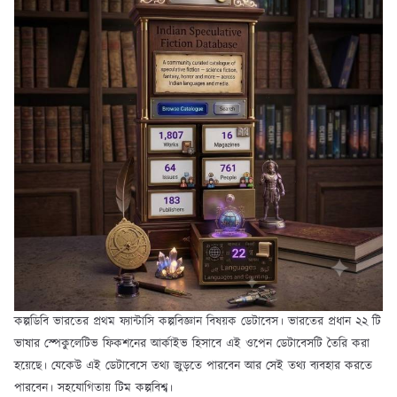
কল্পডিবি ভারতের প্রথম ফ্যান্টাসি কল্পবিজ্ঞান বিষয়ক ডেটাবেস। ভারতের প্রধান ২২ টি
ভাষার স্পেকুলেটিভ ফিকশনের আর্কাইভ হিসাবে এই ওপেন ডেটাবেসটি তৈরি করা
হয়েছে। যেকেউ এই ডেটাবেসে তথ্য জুড়তে পারবেন আর সেই তথ্য ব্যবহার করতে
পারবেন। সহযোগিতায় টিম কল্পবিশ্ব।