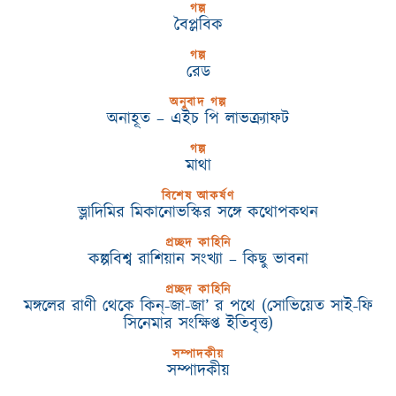
গল্প
বৈপ্লবিক
গল্প
রেড
অনুবাদ গল্প
অনাহূত – এইচ পি লাভক্র্যাফট
গল্প
মাথা
বিশেষ আকর্ষণ
ভ্লাদিমির মিকানোভস্কির সঙ্গে কথোপকথন
প্রচ্ছদ কাহিনি
কল্পবিশ্ব রাশিয়ান সংখ্যা – কিছু ভাবনা
প্রচ্ছদ কাহিনি
মঙ্গলের রাণী থেকে কিন্-জা-জা’ র পথে (সোভিয়েত সাই-ফি
সিনেমার সংক্ষিপ্ত ইতিবৃত্ত)
সম্পাদকীয়
সম্পাদকীয়