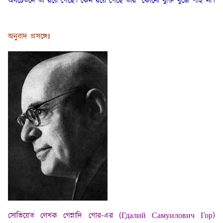
অবচেতনে তা রয়ে গেছে। কেন রয়ে গেছে তার কোনো যুক্তি খুঁজে পাই না।
অনুবাদ প্রসঙ্গেঃ
সোভিয়েত লেখক গেন্নাদি গোর-এর (Гдалий Самуилович Гор)