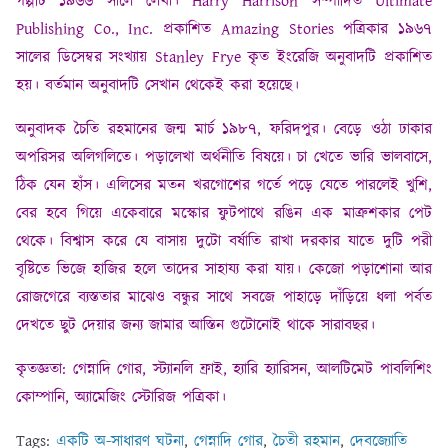
গল্পটি ১৯৬৬ সালে লেখা। Harry Harrison সম্পাদিত Ultimate
Publishing Co., Inc. প্রকাশিত Amazing Stories পত্রিকার ১৯৬৭
সালের ডিসেম্বর সংখ্যায় Stanley Frye কৃত ইংরেজি অনুবাদটি প্রকাশিত
হয়। বর্তমান অনুবাদটি সেখান থেকেই করা হয়েছে।
অনুবাদক চৈতি রহমানের জন্ম মার্চ ১৯৮৭, ফরিদপুর। বেড়ে ওঠা ঢাকার
অপরিসর অলিগলিতে। পড়ালেখা অর্থনীতি বিষয়ে। চা খেতে ভারি ভালবাসে,
ঠিক যেন হাঁস। এলিসের মতন খরগোশের গর্তে পড়ে যেতে পারলেই খুশি,
বের হবে গিয়ে একেবারে মস্কোর ফুটপাথে রঙিন এক মাত্রুশকার পেট
থেকে। বিশ্বাস করে যে বাসায় দুটো বর্ষাতি রাখা দরকার যাতে দুটি পরী
বৃষ্টিতে ভিজে হাজির হলে তাদের সাহায্য করা যায়। কেজো পড়াশোনা আর
রোজগেরে ব্যস্ততার মাঝেও বন্ধুর সাথে সবজে পাহাড়ে দাঁড়িয়ে ধলা পর্বত
দেখতে ছুট দেয়ার জন্য জামার আস্তিন গুটোনোই থাকে সারাবছর।
কৃতজ্ঞতা: গেন্নাদি গোর, স্ট্যানলি ফ্রাই, হ্যারি হ্যারিসন, আলটিমেট পাবলিশিং
কোম্পানি, অ্যামেজিং স্টোরিজ পত্রিকা।
Tags:
একটি অ-সাধারণ ঘটনা
,
গেন্নাদি গোর
,
চৈতী রহমান
,
দেবজ্যোতি