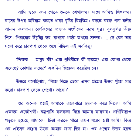
আমি ওকে কান পেতে শুনতে শেখালাম। সাথে আমিও শিখলাম।
ঘাসের উপর অবিরাম ঝরতে থাকা বৃষ্টির রিমঝিম। বসন্তে বরফ গলা নদীর
আনন্দ কলতান। কোকিলের প্রভাত সংগীতের নরম সুর। বুলবুলির তীক্ষ্ণ
শিস। পিয়ানোর উঁচুনিচু স্বর, কখনো গর্জন কখনো ক্রন্দন। … সে যেন তার
মতো করে চারপাশ থেকে শুষে নিচ্ছিল এই সবকিছু।
‘শিক্ষক… মানুষ কী? এরা পৃথিবীতে কী করছে? এরা কোথা থেকে
এসেছে? কোথায় যাচ্ছে?’ একদিন জিজ্ঞেস করেছিল সে।
উত্তরে বলেছিলাম, ‘নিজে নিজে ভেবে এসব প্রশ্নের উত্তর খুঁজে বের
করো। চারপাশ থেকে শেখো। ভাবো।’
ওর অনেক প্রশ্নই আমাকে একেবারে হতবাক করে দিতো। আমি
একজন প্রকৌশলী। যন্ত্রপাতি কলকব্জা নিয়ে আমার কারবার। প্রাণীবিদ্যাও
পড়তে হয়েছে আমাকে। চিন্তা করতে পারে এমন যন্ত্রের স্রষ্টা আমি। কিন্তু
ওর এইসব প্রশ্নের উত্তর আমার জানা ছিল না। ওর প্রশ্নের উত্তর হয়ত