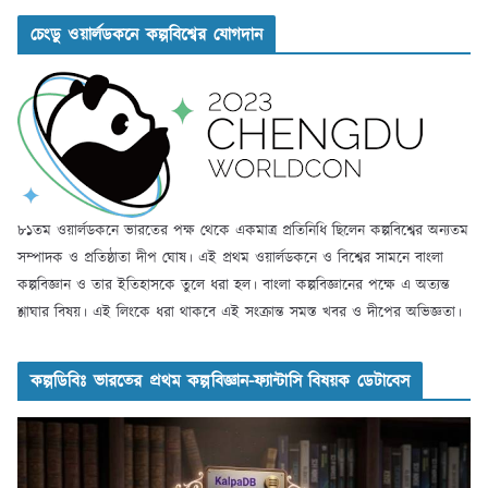
চেংডু ওয়ার্লডকনে কল্পবিশ্বের যোগদান
৮১তম ওয়ার্লডকনে ভারতের পক্ষ থেকে একমাত্র প্রতিনিধি ছিলেন কল্পবিশ্বের অন্যতম
সম্পাদক ও প্রতিষ্ঠাতা দীপ ঘোষ। এই প্রথম ওয়ার্লডকনে ও বিশ্বের সামনে বাংলা
কল্পবিজ্ঞান ও তার ইতিহাসকে তুলে ধরা হল। বাংলা কল্পবিজ্ঞানের পক্ষে এ অত্যন্ত
শ্লাঘার বিষয়। এই লিংকে ধরা থাকবে এই সংক্রান্ত সমস্ত খবর ও দীপের অভিজ্ঞতা।
কল্পডিবিঃ ভারতের প্রথম কল্পবিজ্ঞান-ফ্যান্টাসি বিষয়ক ডেটাবেস