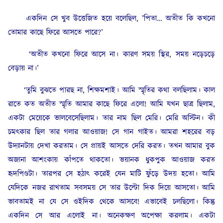
একদিন সে খুব উত্তেজিত হয়ে বলেছিল, ’পিতা… অতীত কি কখনো
তোমার কাছে ফিরে আসতে পারে?’
‘অতীত কখনো ফিরে আসে না। কারণ সময় স্থির, সময় নড়েচড়ে
বেড়ায় না।’
‘তুমি বুঝতে পারছ না, শিক্ষমশাই। আমি স্মৃতির কথা বলছিলাম। কাল
রাতে কত অতীত স্মৃতি আমার কাছে ফিরে এলো! আমি যখন ছাত্র ছিলাম,
একটা মেয়েকে ভালবেসেছিলাম। তার নাম ছিল মেরি। মেরি অস্টিন। কী
চমৎকার ছিল তার গলার আওয়াজ! সে গান গাইত। আমরা শহরের বড়
উদ্যানটায় দেখা করতাম। সে প্রায়ই আসতে দেরি করত। তখন আমার বুক
অজানা আশংকায় কাঁপতে থাকতো। ভয়ানক ধুকপুক আওয়াজ করত
হৃদপিণ্ডটা। তারপর সে হঠাৎ করেই যেন মাটি ফুঁড়ে উদয় হতো। আমি
যেদিকে নজর রাখতাম সবসময় সে তার উল্টো দিক দিয়ে আসতো। আমি
ভাবতামই না যে সে ওইদিক থেকে আসবে! এভাবেই চলছিলো। কিন্তু
একদিন সে আর এলোই না। অনেকক্ষণ অপেক্ষা করলাম। একটা