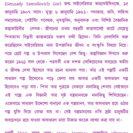
(Gennady Samoilovich Gor) জন্ম সাইবেরিয়ার ভারখেউদিন্‌স্কে, ১৫
জানুয়ারি ১৯০৭ সালে। মৃত্যু ৬ জানুয়ারি ১৯৮১। গদ্যকার, কবি, সাহিত্য
সমালোচক, পেইন্টিং গবেষক, নৃতত্ত্ববিদ, অনুবাদক এবং বিশিষ্ট বৈজ্ঞানিক
কল্পকাহিনীর লেখক। জীবনের প্রথম বছরটি কারাবাসেই কাটে যেহেতু
পিতামাতা বিপ্লবী কাজকর্মের দরুণ বন্দী ছিলেন। তিনি লেখালিখি শুরু
করেছিলেন সাইবেরিয়ার নানা উপজাতির জীবন ও সংস্কৃতি বিষয়ে নিয়ে।
পরে ছোট গল্প ও উপন্যাস লিখেছেন বেশ কিছু। কল্পবিজ্ঞান লিখতে শুরু
করেন ১৯৬১ সাল থেকে। পরবর্তী এক দশক সোভিয়েতের সবচেয়ে স্বকীয়
ও জীবন্ত লেখা হিসেবে তার রচনা মান্যতা পায়। তাঁর এই গল্পটি একটি
সাধারণ গল্প হিসেবেও পড়ে ফেলা যায় আবার একটি অসাধারণ গল্প
হিসেবেও পড়া যায়। পিতা তার পুত্রকে যেভাবে নানাকিছু শেখায় সেইভাবে
এই গল্পে এক বিজ্ঞানী তার সৃষ্ট যন্ত্রমানবকে নানাকিছু শিখিয়েছেন।
একেবারে সাধারণ উদ্দেশ্যে বানানো এক যন্ত্রমানব, তার অসাধারণ হয়ে ওঠার
গল্প যুক্তি দিয়ে বোঝা যায় না। সেই যন্ত্রমানবের প্রতি স্রষ্টা মানুষটির
অবচেতনে রয়ে যাওয়া অসাধারণ মায়া টাকার অংকে ব্যাখ্যা করা যায় না।