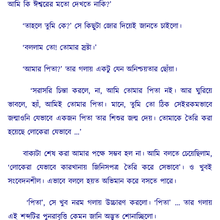
আমি কি ঈশ্বরের মতো দেখতে নাকি?’
‘তাহলে তুমি কে?’ সে কিছুটা জোর দিয়েই জানতে চাইলো।
‘বললাম তো! তোমার স্রষ্টা।’
‘আমার পিতা?’ তার গলায় একটু যেন অনিশ্চয়তার ছোঁয়া।
‘সরাসরি চিন্তা করলে, না, আমি তোমার পিতা নই। আর ঘুরিয়ে
ভাবলে, হ্যাঁ, আমিই তোমার পিতা। মানে, তুমি তো ঠিক সেইরকমভাবে
জন্মাওনি যেভাবে একজন পিতা তার শিশুর জন্ম দেয়। তোমাকে তৈরি করা
হয়েছে লোকেরা যেভাবে …’
বাক্যটা শেষ করা আমার পক্ষে সম্ভব হল না। আমি বলতে চেয়েছিলাম,
‘লোকেরা যেভাবে কারখানায় জিনিসপত্র তৈরি করে সেভাবে’। ও খুবই
সংবেদনশীল। এভাবে বললে হয়ত অভিমান করে বসতে পারে।
‘পিতা’, সে খুব নরম গলায় উচ্চারণ করলো। ‘পিতা’ … তার গলায়
এই শব্দটির পুনরাবৃত্তি কেমন জানি অদ্ভুত শোনাচ্ছিলো।