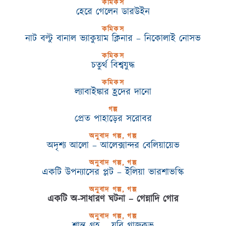
কমিকস
হেরে গেলেন ডারউইন
কমিকস
নাট বল্টু বানাল ভ্যাকুয়াম ক্লিনার – নিকোলাই নোসভ
কমিকস
চতুর্থ বিশ্বযুদ্ধ
কমিকস
ল্যাবাইঙ্কার হ্রদের দানো
গল্প
প্ৰেত পাহাড়ের সরোবর
অনুবাদ গল্প, গল্প
অদৃশ্য আলো – আলেক্সান্দর বেলিয়ায়েভ
অনুবাদ গল্প, গল্প
একটি উপন্যাসের প্লট – ইলিয়া ভারশাভস্কি
অনুবাদ গল্প, গল্প
একটি অ-সাধারণ ঘটনা – গেন্নাদি গোর
অনুবাদ গল্প, গল্প
শান্ত গ্রহ – য়ুরি গ্লাজকভ