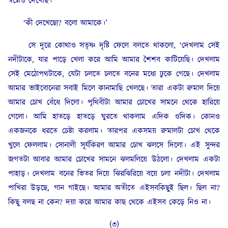
স্বপ্নেও দেখেছি।’
‘কী দেখেছো? বলো আমাকে।’
সে দূরে কোথাও সতৃষ্ণ দৃষ্টি ফেলে বলতে থাকলো, ‘দেখলাম সেই
নদীটাকে, যার পাড়ে খেলা করে আমি আমার শৈশব কাটিয়েছি। দেখলাম
সেই মেঠোপথটাকে, যেটা চলতে চলতে বনের মধ্যে ঢুকে গেছে। দেখলাম
আমার ভাইবোনেরা সবাই মিলে কানামাছি খেলছে। তারা একটা রুমাল দিয়ে
আমার চোখ বেঁধে দিলো। পৃথিবীটা আমার চোখের সামনে থেকে হারিয়ে
গেলো। আমি হাতড়ে হাতড়ে ঘুরতে থাকলাম এদিক ওদিক। কোনও
একজনকে ধরতে চেষ্টা করলাম। তারপর একসময় রুমালটা চোখ থেকে
খুলে ফেললাম। সোনালী সূর্যকিরণ আমার চোখ ঝলসে দিলো। এই সুন্দর
জগতটা আবার আমার চোখের সামনে ঝলমলিয়ে উঠলো। দেখলাম একটা
পাহাড়। দেখলাম বনের ভিতর দিয়ে ঝিরঝিরিয়ে বয়ে চলা নদীটা। দেখলাম
পাখিরা উড়ছে, গান গাইছে। আমার অতীতে এইসবকিছুই ছিল। ছিল না?
কিছু বলছ না কেন? দয়া করে আমার কাছ থেকে এইসব কেড়ে নিও না।
(৩)