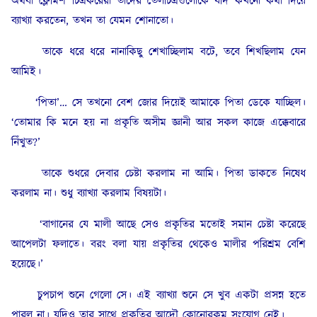
অথবা ফ্লেমিশ চিত্রকরেরা তাদের তৈলচিত্রগুলোকে যদি কখনো কথা দিয়ে
ব্যাখ্যা করতেন, তখন তা যেমন শোনাতো।
তাকে ধরে ধরে নানাকিছু শেখাচ্ছিলাম বটে, তবে শিখছিলাম যেন
আমিই।
‘পিতা’… সে তখনো বেশ জোর দিয়েই আমাকে পিতা ডেকে যাচ্ছিল।
‘তোমার কি মনে হয় না প্রকৃতি অসীম জ্ঞানী আর সকল কাজে এক্কেবারে
নিঁখুত?’
তাকে শুধরে দেবার চেষ্টা করলাম না আমি। পিতা ডাকতে নিষেধ
করলাম না। শুধু ব্যাখ্যা করলাম বিষয়টা।
‘বাগানের যে মালী আছে সেও প্রকৃতির মতোই সমান চেষ্টা করেছে
আপেলটা ফলাতে। বরং বলা যায় প্রকৃতির থেকেও মালীর পরিশ্রম বেশি
হয়েছে।’
চুপচাপ শুনে গেলো সে। এই ব্যাখ্যা শুনে সে খুব একটা প্রসন্ন হতে
পারল না। যদিও তার সাথে প্রকৃতির আদৌ কোনোরকম সংযোগ নেই।