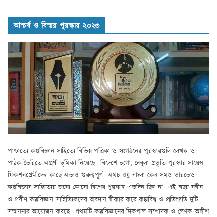
আশ্চর্য ও বিস্ময় পুরস্কার ২০২৩
পাশ্চাত্যে কল্পবিজ্ঞান সাহিত্যে বিভিন্ন পত্রিকা ও সংগঠনের পুরস্কারগুলি লেখক ও
পাঠক তৈরিতে অগ্রণী ভূমিকা নিয়েছে। বিদেশে হুগো, নেবুলা প্রভৃতি পুরস্কার সায়েন্স
ফিকশনপ্রেমীদের কাছে অত্যন্ত গুরুত্বপূর্ণ। অথচ শুধু বাংলা কেন সমস্ত ভারতেও
কল্পবিজ্ঞান সাহিত্যের জন্যে কোনো বিশেষ পুরস্কার এতদিন ছিল না। এই বছর নবীন
ও প্রবীণ কল্পবিজ্ঞান সাহিত্যিকদের অবদান স্বীকার করে কল্পবিশ্ব ও প্রতিশ্রুতি দুটি
সম্মাননার আয়োজন করছে। প্রথমটি কল্পবিজ্ঞানের দিকপাল সম্পাদক ও লেখক অদ্রীশ