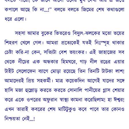
বলতে পারো! কে জানে আদৌ ওদের মুখ দেখা আর এ জন্মে
কপালে আছে কি না…!” বলতে বলতে জিমের শেষ কথাগুলো
ধরে এলো।
সহসা আমার বুকের ভিতরেও বিদ্যুৎ-ঝলকের মতো ভয়ের
শিহরণ খেলে গেল। আমরা প্রত্যেকেই যতই নিঃস্পৃহ থাকার
চেষ্টা করি-না কেন, সত্যিটা বেশ ভয়ংকর। এই জাহাজের সব
থেকে নীচের এক অন্ধকার হিমঘরে, গাঢ় নীল রঙের এয়ার
টাইট সেলোফেন ব্যাগে মোড়া রয়েছে তিন তিনটি টাটকা লাশ!
আমাদেরই প্রিয় সহকর্মী। মাত্র কয়েকদিন আগেই যাদের সঙ্গে
হাসি মজা হুল্লোড় করতে করতে সোনালি পানীয়ের গ্লাস শেয়ার
করে একে ওপরের অফুরান স্বাস্থ্য কামনা করেছিলাম! হা ঈশ্বর!
এখন তারাই কবরের শেষ মাটিটুকুও কবে পাবে তার কোনও
নিশ্চয়তা নেই…!