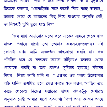
আমাদের নীচের দিকে নামিয়ে দিতে লাগল। আমি মৃদুভাবে
জিমকে বললাম, “মোবাইলটা সঙ্গে করেই নিয়ে যাচ্ছ তাহলে…
জাহাজ থেকে যে আমাদের কিছু নিয়ে যাওয়ার অনুমতি নেই,
তা নিশ্চয়ই তুমি ভুলে যাও নি?”
জিম মাছি তাড়ানোর মতো করে নাকের সামনে থেকে হাত
নাড়ল, “আরে রাখো তো তোমার রুলস-রেগুলেশন। এই
ফোনটা এখন আমি একদণ্ডও কাছ-ছাড়া করছি না। গত
পাঁচদিন ধরে যে বন্দরের সামনে দাঁড়িয়েও জাহাজ থেকে
বেরোতে পারছি না তার কোনও সুবিচার হয়েছে? কীসের
নিয়ম… নিয়ম আমি মানি না—” এরপর ওর গলায় উত্তেজনার
আঁচ খানিক প্রশমিত হলে, ফের বলতে শুরু করল, “বাড়ির এত
কাছে থেকেও নিজের সন্তানের প্রথম ঝলকটুকু দেখারও
অনুমতি নেই! আমার মতো হতভাগ্য পিতা আর ক-জন আছে