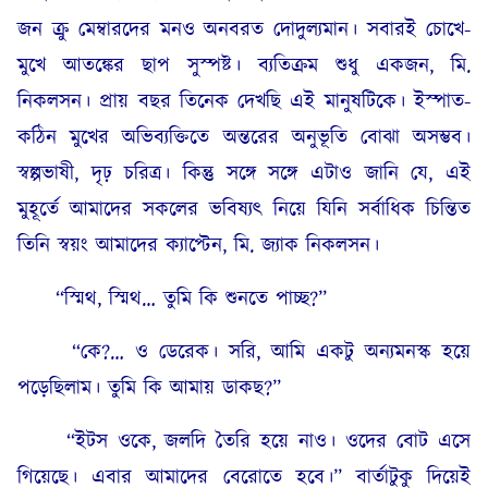
জন ক্রু মেম্বারদের মনও অনবরত দোদুল্যমান। সবারই চোখে-
মুখে আতঙ্কের ছাপ সুস্পষ্ট। ব্যতিক্রম শুধু একজন, মি.
নিকলসন। প্রায় বছর তিনেক দেখছি এই মানুষটিকে। ইস্পাত-
কঠিন মুখের অভিব্যক্তিতে অন্তরের অনুভূতি বোঝা অসম্ভব।
স্বল্পভাষী, দৃঢ় চরিত্র। কিন্তু সঙ্গে সঙ্গে এটাও জানি যে, এই
মুহূর্তে আমাদের সকলের ভবিষ্যৎ নিয়ে যিনি সর্বাধিক চিন্তিত
তিনি স্বয়ং আমাদের ক্যাপ্টেন, মি. জ্যাক নিকলসন।
“স্মিথ, স্মিথ… তুমি কি শুনতে পাচ্ছ?”
“কে?… ও ডেরেক। সরি, আমি একটু অন্যমনস্ক হয়ে
পড়েছিলাম। তুমি কি আমায় ডাকছ?”
“ইটস ওকে, জলদি তৈরি হয়ে নাও। ওদের বোট এসে
গিয়েছে। এবার আমাদের বেরোতে হবে।” বার্তাটুকু দিয়েই