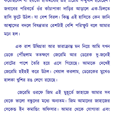
করেছিলেন বা হয়তো ইতিমধ্যেই এই প্রশ্নের সম্মুখীন হয়েছেন।
জবাবের পরিবর্তে ওঁর কাঁচাপাকা দাড়ির আড়ালে এক-চিলতে
হাসি ফুটে উঠল। যা বেশ বিরল। কিন্তু এই হাসিতে কেন জানি
আশ্বাসের বদলে বিষণ্ণতার রেশটাই বেশি পরিস্ফুট বলে আমার
মনে হল।
এক রাশ উদ্বিগ্নতা আর ভারাক্রান্ত মন নিয়ে আমি যখন
ডেকে পৌঁছলাম ততক্ষণে জেরেমি আর ডেরেক দু-জনেই
বোটের পাশে তৈরি হয়ে এসে গিয়েছে। আমাকে দেখেই
জেরেমি হইহই করে উঠল। খেয়াল করলাম, ডেরেকের মুখেও
হালকা খুশির রঙ লেগে রয়েছে।
জেরেমি ওরফে জিম এই মুহূর্তে জাহাজে আমার সব
থেকে ভালো বন্ধুদের মধ্যে অন্যতম। জিম আমাদের জাহাজের
সেকেন্ড ইন কমান্ডিং অফিসার। আমার থেকে যোগ্যতা এবং