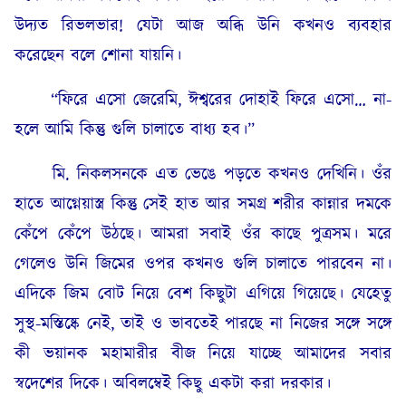
উদ্যত রিভলভার! যেটা আজ অব্ধি উনি কখনও ব্যবহার
করেছেন বলে শোনা যায়নি।
“ফিরে এসো জেরেমি, ঈশ্বরের দোহাই ফিরে এসো… না-
হলে আমি কিন্তু গুলি চালাতে বাধ্য হব।”
মি. নিকলসনকে এত ভেঙে পড়তে কখনও দেখিনি। ওঁর
হাতে আগ্নেয়াস্ত্র কিন্তু সেই হাত আর সমগ্র শরীর কান্নার দমকে
কেঁপে কেঁপে উঠছে। আমরা সবাই ওঁর কাছে পুত্রসম। মরে
গেলেও উনি জিমের ওপর কখনও গুলি চালাতে পারবেন না।
এদিকে জিম বোট নিয়ে বেশ কিছুটা এগিয়ে গিয়েছে। যেহেতু
সুস্থ-মস্তিষ্কে নেই, তাই ও ভাবতেই পারছে না নিজের সঙ্গে সঙ্গে
কী ভয়ানক মহামারীর বীজ নিয়ে যাচ্ছে আমাদের সবার
স্বদেশের দিকে। অবিলম্বেই কিছু একটা করা দরকার।