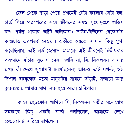
জেল থেকে ছাড়া পেয়ে প্রথমেই যেটা করলাম সেটা হল,
চার্চে গিয়ে পরস্পরের সঙ্গে জীবনের সমস্ত সুখে-দুঃখে অন্তিম
ক্ষণ পর্যন্ত থাকার অটুট অঙ্গীকার। ডাউন-টাউনের রেস্তোরাঁর
কাজটাও এরপরই নেওয়া। অতীতে হয়তো সামান্য কিছু পুণ্য
করেছিলাম, তাই লর্ড জেসাস আমাকে এই জীবনেই দ্বিতীয়বার
সসম্মানে বাঁচার সুযোগ দেন। জানি না, মি. নিকলসন আমার
মধ্যে কী দেখে সুযোগটা দিয়েছিলেন! আজও তাই যখনই ওই
বিশাল বটবৃক্ষের মতো মানুষটির সামনে দাঁড়াই, সম্মানে আর
কৃতজ্ঞতায় আমার মাথা নত হয়ে আসে প্রতিবার।
কানে হেডফোন লাগিয়ে মি. নিকলসন গভীর মনোযোগ
সহকারে কিছু একটা বার্তা শুনছিলেন, আমাকে দেখে
হেডফোনটা সরিয়ে রাখলেন।