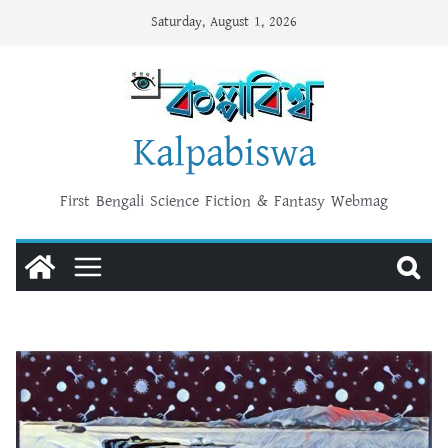
Skip
Saturday, August 1, 2026
to
content
Kalpabiswa
First Bengali Science Fiction & Fantasy Webmag