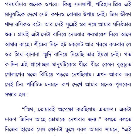
পদমর্যাদায় অনেক ওপরে। কিন্তু সদালাপী, পরিহাস-প্রিয় এই
মানুষটিকে দেখে সেটা কখনও বোঝার উপায় নেই। জিম ভীষণ
খাদ্য-রসিকও বটে। আর সেই সূত্রেই ওর সঙ্গে আমার ঘনিষ্ঠতার
শুরু। প্রায়ই এটা-সেটা বানিয়ে দেওয়ার ফরমায়েশ নিয়ে আসে
আমার কাছে। শীতের দিনে হট চকলেট আর গরমে কতবার যে
ওর প্রিয় ব্যানানা স্মুদি বানিয়ে দিয়েছি তার ইয়ত্তা নেই। গত
ক-দিন এই প্রাণোচ্ছল মানুষটিকেও ধীরে ধীরে কেমন বৃন্তচ্যুত
গোলাপের মতো ঝিমিয়ে পড়তে দেখছিলাম। এখন আবার ওর
সেই চির পরিচিত চনমনে রূপ দেখে আমার মনেও পুলকের
সঞ্চার হল।
“স্মিথ, তোমারই অপেক্ষা করছিলাম এতক্ষণ। একটা
দারুণ জিনিস আছে তোমাকে দেখাবার জন্য।” বলতে বলতে
নিজের হাতের সেল ফোনটা তুলে ধরল আমার সামনে, “এই