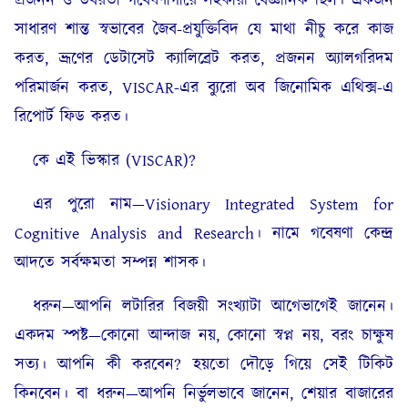
প্রজনন ও উর্বরতা গবেষণাগারে সহকারী বৈজ্ঞানিক ছিল। একজন
সাধারণ শান্ত স্বভাবের জৈব-প্রযুক্তিবিদ যে মাথা নীচু করে কাজ
করত, ভ্রূণের ডেটাসেট ক্যালিব্রেট করত, প্রজনন অ্যালগরিদম
পরিমার্জন করত, VISCAR-এর ব্যুরো অব জিনোমিক এথিক্স-এ
রিপোর্ট ফিড করত।
কে এই ভিস্কার (VISCAR)?
এর পুরো নাম—Visionary Integrated System for
Cognitive Analysis and Research। নামে গবেষণা কেন্দ্র
আদতে সর্বক্ষমতা সম্পন্ন শাসক।
ধরুন—আপনি লটারির বিজয়ী সংখ্যাটা আগেভাগেই জানেন।
একদম স্পষ্ট—কোনো আন্দাজ নয়, কোনো স্বপ্ন নয়, বরং চাক্ষুষ
সত্য। আপনি কী করবেন? হয়তো দৌড়ে গিয়ে সেই টিকিট
কিনবেন। বা ধরুন—আপনি নির্ভুলভাবে জানেন, শেয়ার বাজারের