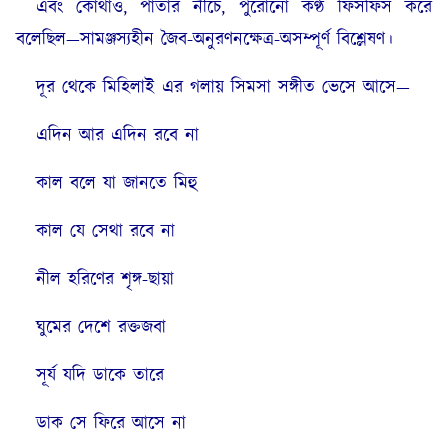
এবং কোথাও, পাতার নীচে, পুরোনো কণ্ঠ ফিসফিস করে
বলেছিল—সামঞ্জস্যহীন জৈব-অনুরণনক্ষেত্র-অসম্পূর্ণ বিশ্লেষণ।
দূর থেকে মিহিলাই এর গলায় সিমসা সঙ্গীত ভেসে আসে—
এদিন আর এদিন রবে না
কাল বলে যা জানতে মিহু
কাল যে সেথা রবে না
নীল হরিণের শৃঙ্গ-ছায়া
ঘুমের দেশে রক্তজবা
সূর্য যদি ডাকে তারে
ডাক সে ফিরে আসে না