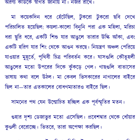
অরণ্য কাউকে স্বাগত জানায় না। নজর রাখে।
মা কয়েকদিন ধরে হেঁটেছিল, টুকরো টুকরো ছবি দেখে
পরিচালিত হয়েছিল: কয়লা-কালো বিনুনি পরা এক মহিলা, মরিচা
ধরা ছুরি ধরে, একটি শিশু যার আঙুলে তারার উল্কি আঁকা, এবং
একটি হরিণ যার শিং থেকে আগুন ঝরছে। নিয়ন্ত্রণ অঞ্চল পেরিয়ে
যাওয়ার মুহূর্তে, পৃথিবী চিত্র পরিবর্তন করে। ঘাসগুলি কৌতূহলী
আঙুলের মতো উপরের দিকে কুঁকড়ে গেল। গাছগুলি বাতাসের
ভাষায় কথা বলে উঠল। মা কেবল ভিসকারের নাগালের বাইরে
ছিল না—তার এতকালের বোধগম্যতারও বাইরে ছিল।
সামনের পথ যেন উন্মোচিত হচ্ছিল এক পূর্বস্মৃতির মতন।
গুহার দৃশ্য ডেজাভুর মতো এসেছিল। প্রবেশদ্বার থেকে ধোঁয়ার
কুণ্ডলী বেরোচ্ছে। ভিতরে, তারা অপেক্ষা করছিল।