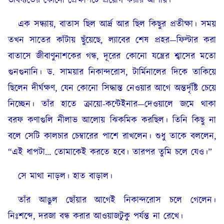
ভবিষ্যতের কোনো প্রেক্ষাপটে প্রয়োগ করার আশায়।
এক সন্ধ্যায়, বাতাস ছিল আর্দ্র আর ছিল কিছুর প্রতীক্ষা। সময়
তখন সাতের কাঁটায় ছুঁয়েছে, ল্যাবের শেষ প্রহর—ফিল্টার করা
বাতাসে জীবাণুনাশকের গন্ধ, দূরের কোনো যন্ত্রের শ্বাসের মতো
গুনগুনানি। ড. সাময়ার নিকান্দরোস, টার্মিনালের দিকে তাকিয়ে
ছিলেন দীর্ঘক্ষণ, যেন কোনো সিদ্ধান্ত নেওয়ার আগে অন্তর্দৃষ্টি চেয়ে
নিচ্ছেন। তাঁর হাতে ক্রায়ো-কন্টেইনার—দেওয়ালে জমে থাকা
বরফ কণাগুলি নীলাভ আলোয় ঝিকমিক করছিল। তিনি কিছু না
বলে সেটি কালচার চেম্বারের পাশে রাখলেন। শুধু তাকে বললেন,
“এই ধাপটা… তোমাকেই করতে হবে। তারপর তুমি চলে যেও।”
সে মাথা নাড়ল। হাত বাড়াল।
তাঁর আঙুল ছোঁয়ার আগেই নিকান্দরোস চলে গেলেন।
নিঃশব্দে, দরজা বন্ধ করার আওয়াজটুকু পর্যন্ত না রেখে।