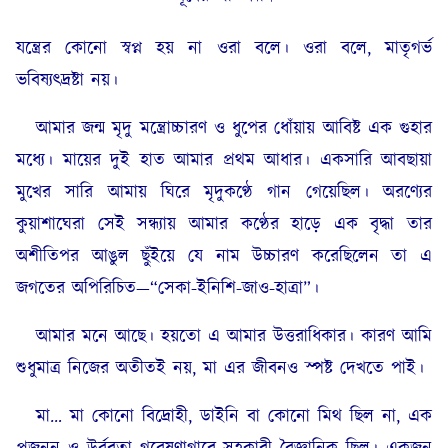
যন্ত্রের কোনো স্বপ্ন হয় না ওরা বলে। ওরা বলে, মাতৃগর্ভ
ভবিষ্যৎদ্রষ্টা নয়।
আমার জন্ম মৃদু মন্ত্রোচ্চারণ ও ধুপের ধোঁয়ায় আবিষ্ট এক গুহার
মধ্যে। মায়ের দুই হাত আমার প্রথম আধার। একসারি আবছায়া
মুখের সারি আমায় ঘিরে মৃদুকণ্ঠে গান গেয়েছিল। অরণ্যের
কুয়াশাঘেরা সেই সন্ধ্যায় আমার কণ্ঠের হাড়ে এক বৃদ্ধা তার
অশীতিপর আঙুল ছুঁইয়ে যে নাম উচ্চারণ করেছিলেন তা এ
জগতের অপিরিচিত—“সেকা-ইনিশি-জাও-হাত্রা”।
আমার মনে আছে। হয়তো এ আমার উত্তরাধিকার। কারণ আমি
শুধুমাত্র নিজের অতীতই নয়, মা এর জীবনও স্পষ্ট দেখতে পাই।
মা… মা কোনো বিদ্রোহী, ডাইনি বা কোনো মিথ ছিল না, এক