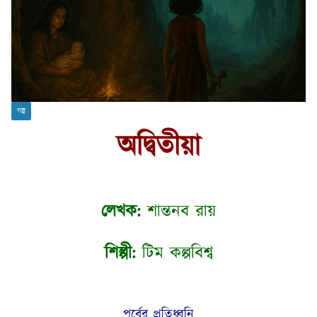
গল্প
অদ্বিতীয়া
লেখক:
শান্তনব রায়
শিল্পী:
টিম কল্পবিশ্ব
পূর্বের প্রতিধ্বনি