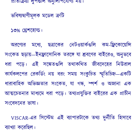
প্রতিক্রিয়া লুপগুলি অনুলিপিযোগ্য নয়।
ভবিষ্যদ্বাণীমূলক মডেল ত্রুটি
১৩% থ্রেশহোল্ড।
অরণ্যের মধ্যে, ছত্রাকের নেটওয়ার্কগুলি কম-ফ্রিকোয়েন্সি
সংকেত ছড়ায়—ইনফ্রাসোনিক তরঙ্গে যা শ্রবণের বাইরেও, অনুভবে
ধরা পড়ে। এই সঙ্কেতগুলি তথাকথিত জীবদেহের নিউরাল
কার্যকলপের রেকর্ডিং নয় বরং সময় সংকুচিত স্মৃতিচিহ্ন—একটি
ধারাবাহিক অভিজ্ঞতার সংকেত, যা গন্ধ, স্পর্শ ও অজানা এক
আত্মচেতনার মাধ্যমে ধরা পড়ে। তথ্যপ্রযুক্তির বাইরের এক প্রাচীন
সংবেদনের ভাষা।
VISCAR-এর সিস্টেম এই ব্যাপারটাকে তথ্য দুর্নীতি হিসাবে
ব্যাখ্যা করেছিল।