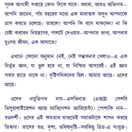
সূচক আগামী সপ্তাহে কোন দিকে যাবে। অথবা, আরও ব্যক্তিগত—
আপনি জানেন, পাঁচ বছরের মধ্যে এক মারাত্মক অসুখ আপনাকে
গ্রাস করতে চলেছে। তাহলে? আপনি কি বসে থাকবেন? না কি
চেষ্টা করবেন নিয়ন্ত্রণের, পালটে দেওয়ার—আপনার ভাগ্য, আপনার
দুঃসহ জীবন, এক আঘাতে?
এখানে কোনো অনুমান নেই, নেই সম্ভাবনার খেলাও—এ এক
নিখুঁত জ্ঞান, যা ভুল হবে না, যা নিশ্চিত আসবেই। এই জ্ঞান
সবার হাতে থাকে না। দৃষ্টিপথিকদের ছিল। আমার আছে। ওদের
আছে।
ওদের প্রযুক্তিগত নাম—এসভিনাভ (এক্সট্রা সেন্সরি
ভিসুয়ালাইজেশন অ্যান্ড ন্যাভিগেশন ভ্যারিয়েন্ট)। পোশাকি নাম—
স্বপ্নদর্শী। ওদের এই ক্ষমতার মাধ্যমেই সমাজটাকে শাসন করছে
ভিস্কার। তাদের স্বপ্ন, দৃশ্য, ভবিষ্যদৃষ্টি—সবকিছু গ্রিড-এ সংযুক্ত।