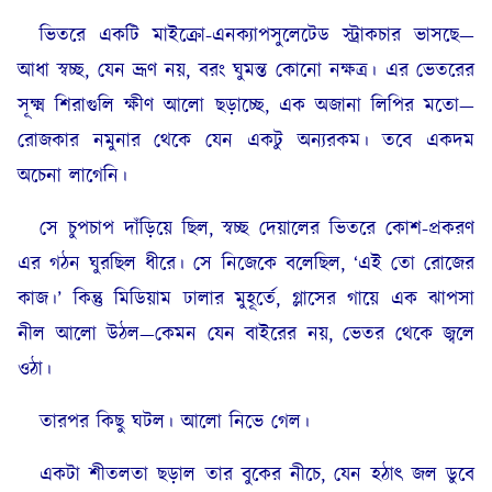
ভিতরে একটি মাইক্রো-এনক্যাপসুলেটেড স্ট্রাকচার ভাসছে—
আধা স্বচ্ছ, যেন ভ্রূণ নয়, বরং ঘুমন্ত কোনো নক্ষত্র। এর ভেতরের
সূক্ষ্ম শিরাগুলি ক্ষীণ আলো ছড়াচ্ছে, এক অজানা লিপির মতো—
রোজকার নমুনার থেকে যেন একটু অন্যরকম। তবে একদম
অচেনা লাগেনি।
সে চুপচাপ দাঁড়িয়ে ছিল, স্বচ্ছ দেয়ালের ভিতরে কোশ-প্রকরণ
এর গঠন ঘুরছিল ধীরে। সে নিজেকে বলেছিল, ‘এই তো রোজের
কাজ।’ কিন্তু মিডিয়াম ঢালার মুহূর্তে, গ্লাসের গায়ে এক ঝাপসা
নীল আলো উঠল—কেমন যেন বাইরের নয়, ভেতর থেকে জ্বলে
ওঠা।
তারপর কিছু ঘটল। আলো নিভে গেল।
একটা শীতলতা ছড়াল তার বুকের নীচে, যেন হঠাৎ জল ডুবে