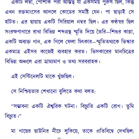
একটি লম্বা, পোশাক পরা অস্তিত্ব যা একসময় পুরুষ ছিল, কিন্তু
এখন রক্তমাংসের আদলে কোডের সমষ্টি যেন। পা ছাড়াই সে
হাঁটত। এর ছায়ায় একটি সিরিয়াল নম্বর ছিল। এর কণ্ঠস্বর ছিল
সংরক্ষণাগারে রাখা বিভিন্ন শব্দগ্রন্থ স্মৃতি দিয়ে তৈরি—শিশুর কান্না,
একটি অব্যক্ত গান, এক গিলে ফেলা চিৎকার—স্মৃতিতথ্যকে ভিস্কার
একমাত্র এইসব কাজেই ব্যবহার করত। ভিসকারের মানচিত্রের
বিভিন্ন অঞ্চলে এরা ভ্রাম্যমাণ ও তথ্য সরবরাহক।
এই সেন্টিনেলটি মাকে খুঁজছিল।
সে নিশ্চিয়তার শেখানো বুলিতে কথা বলত:
“সম্ভাবনা একটি ঐশ্বরিক ঘটনা। বিচ্যুতি একটি রোগ। তুমি
বিচ্যুত।”
মা গাছের ছাউনির নীচে লুকিয়ে, তাকে প্রতিবিম্বে দেখছিল: