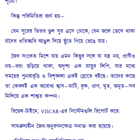
শূন্যে।
কিন্তু পরিমিতিরা ব্যর্থ হয়—
যেন সুরের ভিতর ভুল সুর এসে ঢোকে, যেন জলে ভেসে থাকা
চাঁদের প্রতিচ্ছবি আঙুল দিয়ে ছুঁতে গিয়ে ভেঙে যায়।
জৈব সংকেত মিশে যায় এমন কিছুর সঙ্গে যা যন্ত্র নয়, প্রাণীও
নয়—বরং ছড়িয়ে থাকা, অদৃশ্য এক স্নায়ুর লিপি, যার মধ্যে
সময়ের পুনরাবৃত্তি ও বিশৃঙ্খলা একই স্রোতে বইছে। তাদের কাছে
তা কেবলই এক অবোধ্য শ্বাস—মাটি, বৃক্ষ, প্রাণ, মৃত, অমৃত—সব
মিলিয়ে এক শাশ্বত কম্পন।
রিয়েল-টাইমে, VISCAR-এর সিস্টেমগুলি রিপোর্ট করে:
সামঞ্জস্যহীন জৈব-অনুরণনক্ষেত্র সনাক্ত করা হয়েছে।