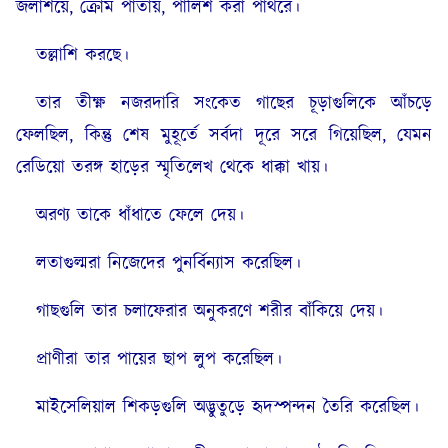
জলাশয়ে, ক্রোম পাতায়, পালিশ করা পাথরে।
তল্লাশি করছে।
তার তীক্ষ্ণ নজরদারি সংকেত গাছের চূড়াগুলিকে আঁচড়ে
ফেলছিল, কিন্তু শেষ মুহূর্তে সর্বদা দূরে সরে গিয়েছিল, যেমন
রেডিয়ো তরঙ্গ হাড়ের স্মৃতিলেখ থেকে ধাক্কা খায়।
অরণ্য তাকে ধাঁধাতে ফেলে দেয়।
লতাগুল্মরা নিজেদের পুনর্বিন্যাস করেছিল।
গাছগুলি তার চলাফেরার অনুকরণে শরীর বাঁকিয়ে দেয়।
প্রাণীরা তার পায়ের ছাপ লুপ করেছিল।
মাইসেলিয়াল শিকড়গুলি অদ্ভুতুড়ে হৃদস্পন্দন তৈরি করেছিল।