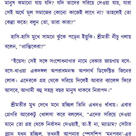
মানুষ কমানো যায় যদি? যদি তাদের সরিয়ে দেওয়া যায়, যারা
সেই অর্থে মূল সমাজের কোনো কাজেই লাগে না? তাহলেই তো
কেল্লা ফতে! বলুন তো, তারা কারা?”
হাসি-হাসি মুখে সামনে ঝুঁকে পড়েন ইয়ুকি। শ্রীমতী নীচু গলায়
বলেন, “প্রান্তিকেরা?”
“ইয়েস! সেই সঙ্গে সংশোধনাগার নামে বেকার জায়গায় বসে-
বসে-খাওয়া একদঙ্গল অপরাধমনস্ক অপদার্থ ডিফেক্টিভ জিনের
লোক। এদেরকে গ্রহ থেকে সরিয়ে দিলেই আবার ব্যালেন্স ফিরে
আসবে, আগামী বহু সহস্র বছর মানুষ থাকবে নিরাপদ।”
শ্রীমতীর মুখ দেখে মনে হচ্ছিল তিনি এখনও ধাঁধায়। এবার
গ্রেগরি আরেকটু খোলসা করে বললেন, “এদের সরিয়ে দেওয়া
মানে তো গ্রহ থেকে নির্বাসন দেওয়াই, তা-ই না, ম্যাডাম? সেটার
প্ল্যান যখন হচ্ছিল, তখনই আপনার স্পেসশিপ ‘মনপবন’-এর