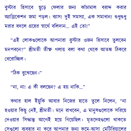
বুস্টার হিসাবে ছুড়ে ফেলার জন্য কাঁচামাল বরাদ্দ করার
অ্যাপ্লিকেশন জমা পড়ল। ব্যাস! দুই সমস্যা, এক সমাধান! শুধুশুধু
মরার বদলে গ্রহের স্বার্থে বলিদান… এই তো!”
“এই লোকগুলোকে আপনারা বুস্টার ওজন হিসাবে তুলবেন
মনপবনে?” শ্রীমতী তীক্ষ্ণ গলায় বলা কথা থেকে আতঙ্ক ঠিকরে
বেরোচ্ছিল।
“ঠিক বুঝেছেন।”
“না, না! এ কী বলছেন? এ হয় নাকি…”
কথার হাল ইয়ুকি আবার নিজের হাতে তুলে নিলেন, “না
হওয়ার কিছু নেই, শ্রীমতী। মনে রাখবেন, এ মানুষগুলোকে সরিয়ে
দেওয়ার সিদ্ধান্ত আগেই হয়ে গিয়েছিল। মৃতদেহগুলো থাকতে
সেগুলো ব্যবহার না করে আপনার জন্য কমে-আসা মেটিরিয়ালের