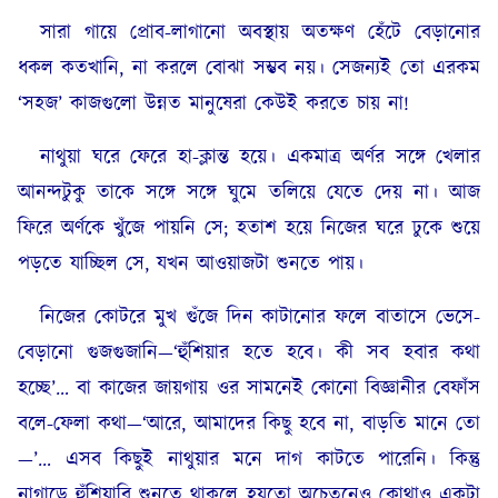
সারা গায়ে প্রোব-লাগানো অবস্থায় অতক্ষণ হেঁটে বেড়ানোর
ধকল কতখানি, না করলে বোঝা সম্ভব নয়। সেজন্যই তো এরকম
‘সহজ’ কাজগুলো উন্নত মানুষেরা কেউই করতে চায় না!
নাথুয়া ঘরে ফেরে হা-ক্লান্ত হয়ে। একমাত্র অর্ণর সঙ্গে খেলার
আনন্দটুকু তাকে সঙ্গে সঙ্গে ঘুমে তলিয়ে যেতে দেয় না। আজ
ফিরে অর্ণকে খুঁজে পায়নি সে; হতাশ হয়ে নিজের ঘরে ঢুকে শুয়ে
পড়তে যাচ্ছিল সে, যখন আওয়াজটা শুনতে পায়।
নিজের কোটরে মুখ গুঁজে দিন কাটানোর ফলে বাতাসে ভেসে-
বেড়ানো গুজগুজানি—‘হুঁশিয়ার হতে হবে। কী সব হবার কথা
হচ্ছে’… বা কাজের জায়গায় ওর সামনেই কোনো বিজ্ঞানীর বেফাঁস
বলে-ফেলা কথা—‘আরে, আমাদের কিছু হবে না, বাড়তি মানে তো
—’… এসব কিছুই নাথুয়ার মনে দাগ কাটতে পারেনি। কিন্তু
নাগাড়ে হুঁশিয়ারি শুনতে থাকলে হয়তো অচেতনেও কোথাও একটা