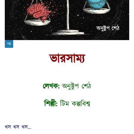
গল্প
ভারসাম্য
লেখক:
অনুষ্টুপ শেঠ
শিল্পী:
টিম কল্পবিশ্ব
খস খস খস…