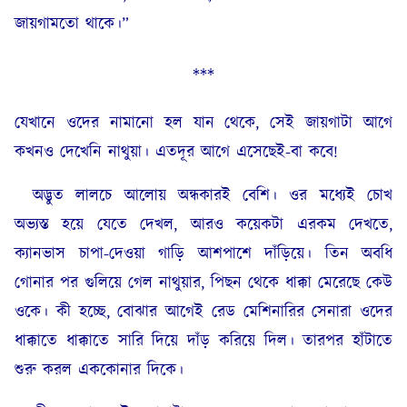
জায়গামতো থাকে।”
***
যেখানে ওদের নামানো হল যান থেকে, সেই জায়গাটা আগে
কখনও দেখেনি নাথুয়া। এতদূর আগে এসেছেই-বা কবে!
অদ্ভুত লালচে আলোয় অন্ধকারই বেশি। ওর মধ্যেই চোখ
অভ্যস্ত হয়ে যেতে দেখল, আরও কয়েকটা এরকম দেখতে,
ক্যানভাস চাপা-দেওয়া গাড়ি আশপাশে দাঁড়িয়ে। তিন অবধি
গোনার পর গুলিয়ে গেল নাথুয়ার, পিছন থেকে ধাক্কা মেরেছে কেউ
ওকে। কী হচ্ছে, বোঝার আগেই রেড মেশিনারির সেনারা ওদের
ধাক্কাতে ধাক্কাতে সারি দিয়ে দাঁড় করিয়ে দিল। তারপর হাঁটাতে
শুরু করল এককোনার দিকে।