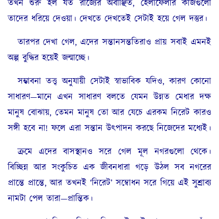
তখন শুরু হল যত রাজ্যের অবাঞ্ছিত, হেলাফেলার কাজগুলো
তাদের ধরিয়ে দেওয়া। দেখতে দেখতেই সেটাই হয়ে গেল দস্তুর।
তারপর দেখা গেল, এদের সন্তানসন্ততিরাও প্রায় সবাই এমনই
অল্প বুদ্ধির হয়েই জন্মাচ্ছে।
সম্ভাবনা তত্ত্ব অনুযায়ী সেটাই স্বাভাবিক যদিও, কারণ কোনো
সাধারণ—মানে এখন সাধারণ বলতে যেমন উন্নত মেধার দক্ষ
মানুষ বোঝায়, তেমন মানুষ তো আর যেচে এরকম নিরেট কারও
সঙ্গী হবে না! ফলে এরা সন্তান উৎপাদন করছে নিজেদের মধ্যেই।
ক্রমে এদের বাসস্থানও সরে গেল মূল নগরগুলো থেকে।
বিচ্ছিন্ন আর সংকুচিত এক জীবনধারা গড়ে উঠল সব নগরের
প্রান্তে প্রান্তে, আর তখনই ‘নিরেট’ সম্বোধন সরে গিয়ে এই সুশ্রাব্য
নামটা পেল তারা—প্রান্তিক।