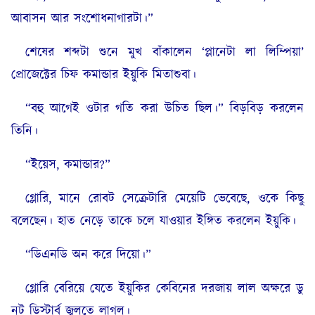
আবাসন আর সংশোধনাগারটা।”
শেষের শব্দটা শুনে মুখ বাঁকালেন ‘প্লানেটা লা লিম্পিয়া’
প্রোজেক্টের চিফ কমান্ডার ইয়ুকি মিতাশুবা।
“বহু আগেই ওটার গতি করা উচিত ছিল।” বিড়বিড় করলেন
তিনি।
“ইয়েস, কমান্ডার?”
গ্লোরি, মানে রোবট সেক্রেটারি মেয়েটি ভেবেছে, ওকে কিছু
বলেছেন। হাত নেড়ে তাকে চলে যাওয়ার ইঙ্গিত করলেন ইয়ুকি।
“ডিএনডি অন করে দিয়ো।”
গ্লোরি বেরিয়ে যেতে ইয়ুকির কেবিনের দরজায় লাল অক্ষরে ডু
নট ডিস্টার্ব জ্বলতে লাগল।