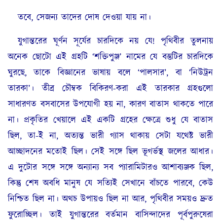
তবে, সেজন্য তাদের দোষ দেওয়া যায় না।
যুগান্তরের ঘূর্ণন সূর্যের চারদিকে নয় যে! পৃথিবীর তুলনায়
অনেক ছোটো এই গ্রহটি ‘শক্তিপুঞ্জ’ নামের যে বস্তুটির চারদিকে
ঘুরছে, তাকে বিজ্ঞানের ভাষায় বলে ‘পালসার’, বা ‘নিউট্রন
তারকা’। তীব্র চৌম্বক বিকিরণ-করা এই তারকার গ্রহগুলো
সাধারণত বসবাসের উপযোগী হয় না, কারণ বাতাস থাকতে পারে
না। প্রকৃতির খেয়ালে এই একটি গ্রহের ক্ষেত্রে শুধু যে বাতাস
ছিল, তা-ই না, অত্যন্ত ভারী গ্যাস থাকায় সেটা যথেষ্ট ভারী
আচ্ছাদনের মতোই ছিল। সেই সঙ্গে ছিল ভূগর্ভস্থ জলের আধার।
এ দুটোর সঙ্গে সঙ্গে অন্যান্য সব প্যারামিটারও আশাব্যঞ্জক ছিল,
কিন্তু শেষ অবধি মানুষ যে সত্যিই সেখানে বাঁচতে পারবে, কেউ
নিশ্চিত ছিল না। অথচ উপায়ও ছিল না আর, পৃথিবীর সময়ও দ্রুত
ফুরোচ্ছিল। তাই যুগান্তরের বর্তমান বাসিন্দাদের পূর্বপুরুষেরা