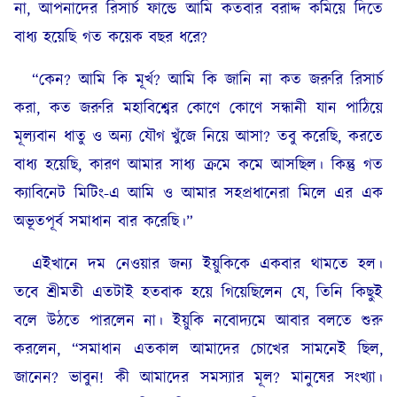
না, আপনাদের রিসার্চ ফান্ডে আমি কতবার বরাদ্দ কমিয়ে দিতে
বাধ্য হয়েছি গত কয়েক বছর ধরে?
“কেন? আমি কি মূর্খ? আমি কি জানি না কত জরুরি রিসার্চ
করা, কত জরুরি মহাবিশ্বের কোণে কোণে সন্ধানী যান পাঠিয়ে
মূল্যবান ধাতু ও অন্য যৌগ খুঁজে নিয়ে আসা? তবু করেছি, করতে
বাধ্য হয়েছি, কারণ আমার সাধ্য ক্রমে কমে আসছিল। কিন্তু গত
ক্যাবিনেট মিটিং-এ আমি ও আমার সহপ্রধানেরা মিলে এর এক
অভূতপূর্ব সমাধান বার করেছি।”
এইখানে দম নেওয়ার জন্য ইয়ুকিকে একবার থামতে হল।
তবে শ্রীমতী এতটাই হতবাক হয়ে গিয়েছিলেন যে, তিনি কিছুই
বলে উঠতে পারলেন না। ইয়ুকি নবোদ্যমে আবার বলতে শুরু
করলেন, “সমাধান এতকাল আমাদের চোখের সামনেই ছিল,
জানেন? ভাবুন! কী আমাদের সমস্যার মূল? মানুষের সংখ্যা।