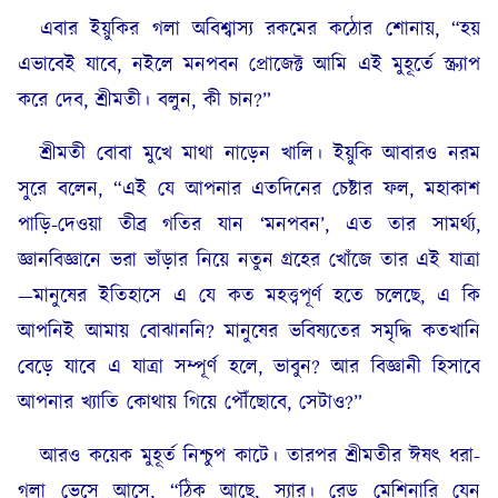
এবার ইয়ুকির গলা অবিশ্বাস্য রকমের কঠোর শোনায়, “হয়
এভাবেই যাবে, নইলে মনপবন প্রোজেক্ট আমি এই মুহূর্তে স্ক্র্যাপ
করে দেব, শ্রীমতী। বলুন, কী চান?”
শ্রীমতী বোবা মুখে মাথা নাড়েন খালি। ইয়ুকি আবারও নরম
সুরে বলেন, “এই যে আপনার এতদিনের চেষ্টার ফল, মহাকাশ
পাড়ি-দেওয়া তীব্র গতির যান ‘মনপবন’, এত তার সামর্থ্য,
জ্ঞানবিজ্ঞানে ভরা ভাঁড়ার নিয়ে নতুন গ্রহের খোঁজে তার এই যাত্রা
—মানুষের ইতিহাসে এ যে কত মহত্ত্বপূর্ণ হতে চলেছে, এ কি
আপনিই আমায় বোঝাননি? মানুষের ভবিষ্যতের সমৃদ্ধি কতখানি
বেড়ে যাবে এ যাত্রা সম্পূর্ণ হলে, ভাবুন? আর বিজ্ঞানী হিসাবে
আপনার খ্যাতি কোথায় গিয়ে পৌঁছোবে, সেটাও?”
আরও কয়েক মুহূর্ত নিশ্চুপ কাটে। তারপর শ্রীমতীর ঈষৎ ধরা-
গলা ভেসে আসে, “ঠিক আছে, স্যার। রেড মেশিনারি যেন