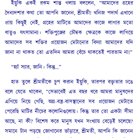
ইয়ুকি একই রকম শান্ত গলায় বললেন, “আমাদের গ্রহের
দৈন্যদশার কথা তো আপনি জানেন, শ্রীমতী! খনিজ পদার্থ এখানে
প্রায় কিছুই নেই, গ্রহের মাটিতে আমাদের কাজে লাগার মতো
ধাতুও যৎসামান্য। শক্তিপুঞ্জের চৌম্বক ক্ষেত্রকে কাজে লাগিয়ে
আমাদের সব শক্তির প্রয়োজন মেটানোর বিদ্যা আমাদের যদি
জানা না থাকত তো এতদিন আমরা বেঁচে থাকতেই পারতাম না!”
“হ্যাঁ স্যার, জানি। কিন্তু…”
হাত তুলে শ্রীমতীকে চুপ করান ইয়ুকি, তারপর বক্তৃতার ঢঙে
বলে যেতে থাকেন, “সেভাবেই এত বছর ধরে আমরা মানুষদের
এগিয়ে নিয়ে গেছি, অন্ন-বস্ত্র-বাসস্থানের সব প্রয়োজন মেটাতে
পেরেছি মাটির নীচের কলোনিগুলোয়। কিন্তু তার তো একটা সীমা
আছে, না কী? বিশেষ করে মানুষ যখন সংখ্যায় বেড়েই চলেছে?
সমানে টান পড়ছে জোগানের ভাঁড়ারে, শ্রীমতী, আপনি কি জানেন