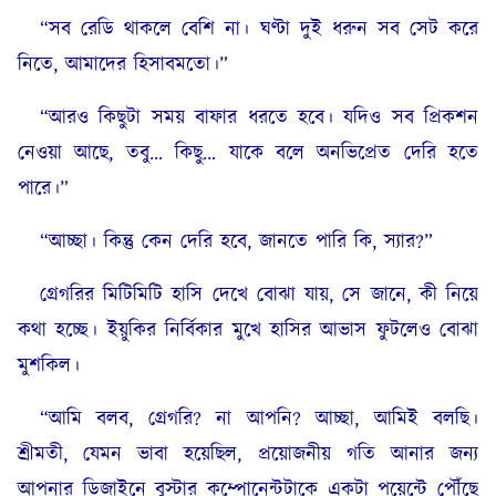
“সব রেডি থাকলে বেশি না। ঘণ্টা দুই ধরুন সব সেট করে
নিতে, আমাদের হিসাবমতো।”
“আরও কিছুটা সময় বাফার ধরতে হবে। যদিও সব প্রিকশন
নেওয়া আছে, তবু… কিছু… যাকে বলে অনভিপ্রেত দেরি হতে
পারে।”
“আচ্ছা। কিন্তু কেন দেরি হবে, জানতে পারি কি, স্যার?”
গ্রেগরির মিটিমিটি হাসি দেখে বোঝা যায়, সে জানে, কী নিয়ে
কথা হচ্ছে। ইয়ুকির নির্বিকার মুখে হাসির আভাস ফুটলেও বোঝা
মুশকিল।
“আমি বলব, গ্রেগরি? না আপনি? আচ্ছা, আমিই বলছি।
শ্রীমতী, যেমন ভাবা হয়েছিল, প্রয়োজনীয় গতি আনার জন্য
আপনার ডিজ়াইনে বুস্টার কম্পোনেন্টটাকে একটা পয়েন্টে পৌঁছে