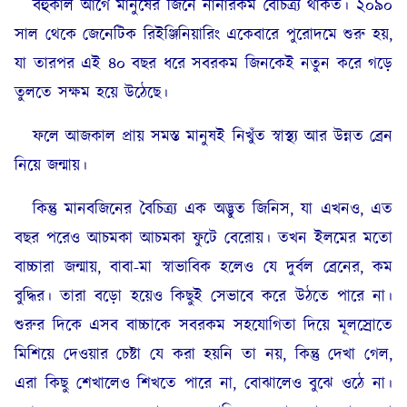
বহুকাল আগে মানুষের জিনে নানারকম বৈচিত্র্য থাকত। ২০৯০
সাল থেকে জেনেটিক রিইঞ্জিনিয়ারিং একেবারে পুরোদমে শুরু হয়,
যা তারপর এই ৪০ বছর ধরে সবরকম জিনকেই নতুন করে গড়ে
তুলতে সক্ষম হয়ে উঠেছে।
ফলে আজকাল প্রায় সমস্ত মানুষই নিখুঁত স্বাস্থ্য আর উন্নত ব্রেন
নিয়ে জন্মায়।
কিন্তু মানবজিনের বৈচিত্র্য এক অদ্ভুত জিনিস, যা এখনও, এত
বছর পরেও আচমকা আচমকা ফুটে বেরোয়। তখন ইলমের মতো
বাচ্চারা জন্মায়, বাবা-মা স্বাভাবিক হলেও যে দুর্বল ব্রেনের, কম
বুদ্ধির। তারা বড়ো হয়েও কিছুই সেভাবে করে উঠতে পারে না।
শুরুর দিকে এসব বাচ্চাকে সবরকম সহযোগিতা দিয়ে মূলস্রোতে
মিশিয়ে দেওয়ার চেষ্টা যে করা হয়নি তা নয়, কিন্তু দেখা গেল,
এরা কিছু শেখালেও শিখতে পারে না, বোঝালেও বুঝে ওঠে না।