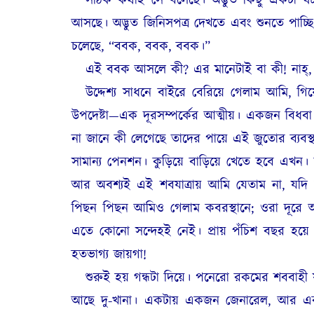
সঠিক কথাই সে বলেছে। অদ্ভুত কিছু একটা ঘট
আসছে। অদ্ভুত জিনিসপত্র দেখতে এবং শুনতে পাচ্ছি
চলেছে, “ববক, ববক, ববক।”
এই ববক আসলে কী? এর মানেটাই বা কী! নাহ্,
উদ্দেশ্য সাধনে বাইরে বেরিয়ে গেলাম আমি,
উপদেষ্টা—এক দূরসম্পর্কের আত্মীয়। একজন বিধবা 
না জানে কী লেগেছে তাদের পায়ে এই জুতোর ব্যবস
সামান্য পেনশন। কুড়িয়ে বাড়িয়ে খেতে হবে এখন
আর অবশ্যই এই শবযাত্রায় আমি যেতাম না, যদ
পিছন পিছন আমিও গেলাম কবরস্থানে; ওরা দূরে আলা
এতে কোনো সন্দেহই নেই। প্রায় পঁচিশ বছর হয
হতভাগ্য জায়গা!
শুরুই হয় গন্ধটা দিয়ে। পনেরো রকমের শববাহী 
আছে দু-খানা। একটায় একজন জেনারেল, আর একটায