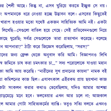
িন্ন শৈলী আছে। কিন্তু না, এসব ঘুরিয়ে করতে ইচ্ছুক সে নয়।
এবং অপমানকে ধরে নেওয়া হচ্ছে উদ্ভাবন বলে। এসবের কিছুতেই
থা খারাপ হওয়ার মতো যথেষ্ট একজন সাহিত্যিক আমি নই। একটা
নও লিখেছি—সেগুলো বাতিল হয়ে গেছে। সেই প্রতিবেদনগুলো নিয়ে
ঘুরেছি; সর্বত্র সেগুলোকে তারা প্রত্যাখান করেছে। বলেছে
 আপনারা?” ঠাট্টা করে জিজ্ঞেস করেছিলাম, “সরস?”
াদের জন্য ফ্রেঞ্চ থেকে অনুবাদ করি আমি। বিজ্ঞাপনও লিখি
স্ব জমিতে চাষ করা চমৎকার চা…” সদ্য পরোলোকে যাওয়া মহান
াকা আমি আয় করেছি। “নারীদের সুখ প্রদানের কায়দা” নামক বই
য়া কমিশনের কাজ ছিল। এযাবৎকাল এইরকম প্রায় ছয়খানা কাজ
একটা সংকলন করার কথাও ভেবেছিলাম, যদিও আমার আশঙ্কা
যাড়মেড়ে মনে হবে। ভলতেয়ার এখন আর চলে না: আজকাল
 আমার গোটা সাহিত্যকর্মের ব্যাপ্তি। তবুও সত্যি বলতে এখনও