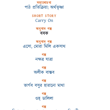
সমালোচনা
পাঠ প্রতিক্রিয়া: অর্থতৃষ্ণা
SHORT STORY
Carry On
অনুবাদ গল্প
ববক
অনুবাদ গল্প
এসো, মোরা মিলি একসাথ
গল্প
নক্ষত্র যাত্রা
গল্প
অলীক বাস্তব
গল্প
ভার্গব বসুর হারানো মাথা
গল্প
ওহ্‌ ডালিলা
গল্প