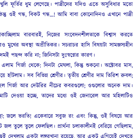
ি ফূর্তির ধুম লেগেছে। পাদ্রীদের যদিও এতে অসুবিধার মতো
্তু ওই গন্ধ, বিকট গন্ধ…! আমি বাবা কোনোদিনও এখানে পাদ্রী
াকাচ্ছিলাম বারবারই, নিজের সংবেদনশীলতাকে বিশ্বাস করতে
 মুখের অবস্থা অপ্রীতিকর। সচরাচর হাসি বিষয়টা সামঞ্জস্যহীন
মই পছন্দ করি না; জিনিসটা দুঃস্বপ্নের কারণ।
়ে এলাম গির্জা থেকে: দিনটা মেঘলা, কিন্তু শুকনো। অক্টোবর মাস,
়ে হাঁটলাম। সব বিভিন্ন শ্রেণীর। তৃতীয় শ্রেণীর দাম তিরিশ রুবল;
ণী হল গির্জা আর দেউরির নীচের কবরগুলো; ওগুলোর অনেক দাম।
ে মাটি দেওয়া হচ্ছে, তাদের মধ্যে ওই জেনারেল আর মহিলাটিও
্থা: জলে ভরতি! একেবারে সবুজ রং এবং কিন্তু, ওই বিষয়ে আর
ে জল তুলে তুলে ফেলছিল। প্রার্থনা চলাকালীনই বেরিয়ে গেছিলাম,
ছেই দেখলাম একটা লঙ্গরখানা রয়েছে, আর একটু এগিয়েই দেখতে