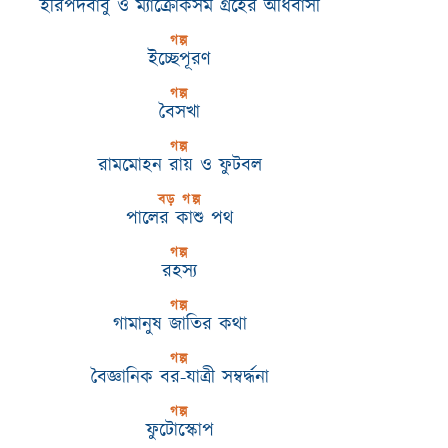
হরিপদবাবু ও ম্যাক্রোকসম গ্রহের অধিবাসী
গল্প
ইচ্ছেপূরণ
গল্প
বৈসখা
গল্প
রামমোহন রায় ও ফুটবল
বড় গল্প
পালের কাশু পথ
গল্প
রহস্য
গল্প
গামানুষ জাতির কথা
গল্প
বৈজ্ঞানিক বর-যাত্রী সম্বৰ্দ্ধনা
গল্প
ফুটোস্কোপ