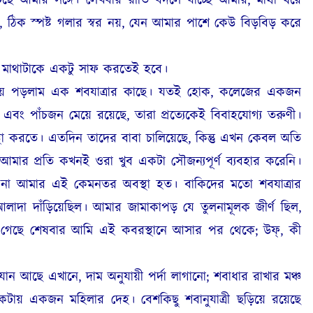
ছে আমার সঙ্গে। লেখবার রীতি বদলে যাচ্ছে আমার, মাথা ধরে
, ঠিক স্পষ্ট গলার স্বর নয়, যেন আমার পাশে কেউ বিড়বিড় করে
 মাথাটাকে একটু সাফ করতেই হবে।
 গিয়ে পড়লাম এক শবযাত্রার কাছে। যতই হোক, কলেজের একজন
এবং পাঁচজন মেয়ে রয়েছে, তারা প্রত্যেকেই বিবাহযোগ্য তরুণী।
্থা করতে। এতদিন তাদের বাবা চালিয়েছে, কিন্তু এখন কেবল অতি
। আমার প্রতি কখনই ওরা খুব একটা সৌজন্যপূর্ণ ব্যবহার করেনি।
ি না আমার এই কেমনতর অবস্থা হত। বাকিদের মতো শবযাত্রার
দা দাঁড়িয়েছিল। আমার জামাকাপড় যে তুলনামূলক জীর্ণ ছিল,
়ে গেছে শেষবার আমি এই কবরস্থানে আসার পর থেকে; উফ্, কী
যান আছে এখানে, দাম অনুযায়ী পর্দা লাগানো; শবাধার রাখার মঞ্চ
় একজন মহিলার দেহ। বেশকিছু শবানুযাত্রী ছড়িয়ে রয়েছে