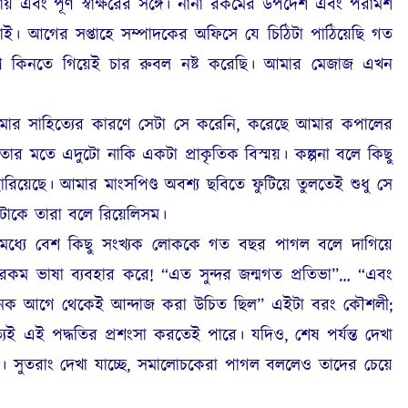
ায় এবং পূর্ণ স্বাক্ষরের সঙ্গে। নানা রকমের উপদেশ এবং পরামর্শ
াই। আগের সপ্তাহে সম্পাদকের অফিসে যে চিঠিটা পাঠিয়েছি গত
্যাম্প কিনতে গিয়েই চার রুবল নষ্ট করেছি। আমার মেজাজ এখন
 আমার সাহিত্যের কারণে সেটা সে করেনি, করেছে আমার কপালের
তার মতে এদুটো নাকি একটা প্রাকৃতিক বিস্ময়। কল্পনা বলে কিছু
রিয়েছে। আমার মাংসপিণ্ড অবশ্য ছবিতে ফুটিয়ে তুলতেই শুধু সে
টাকে তারা বলে রিয়েলিসম।
মধ্যে বেশ কিছু সংখ্যক লোককে গত বছর পাগল বলে দাগিয়ে
রকম ভাষা ব্যবহার করে! “এত সুন্দর জন্মগত প্রতিভা”… “এবং
 অনেক আগে থেকেই আন্দাজ করা উচিত ছিল” এইটা বরং কৌশলী;
্যিই এই পদ্ধতির প্রশংসা করতেই পারে। যদিও, শেষ পর্যন্ত দেখা
সুতরাং দেখা যাচ্ছে, সমালোচকেরা পাগল বললেও তাদের চেয়ে