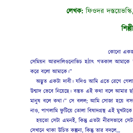
লেখক:
ফিওদর দস্তয়েভস্কি
শিল্পী
কোনো একজন
সেমিয়ন আরদালিওনোভিচ হঠাৎ গতকাল আমাকে 
করে বলো আমাকে।”
অদ্ভুত একটা দাবী। যদিও আমি এতে রেগে গেলাম
উন্মাদ ভেবে নিয়েছে। বস্তুত এই কথা বলে আমার
মানুষ বলে কথা।” সে বলল; আমি সোজা হয়ে বসল
নাও, পাগলামি ফুটিয়ে তোলা বিষাদগ্রস্থ এই মুখটাকে
হয়তো সেটা এমনই, কিন্তু এতটা নীরসভাবে সেটা
সেখানে থাকা উচিত কল্পনা, কিন্তু তার বদলে…