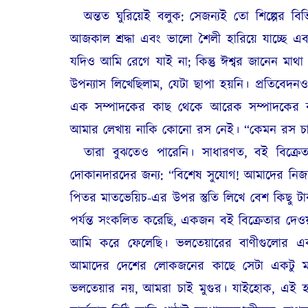
অন্তত ঘুরিয়েই বলুক: সেজন্যই তো শিল্পের বিভ
আজকাল শ্রদ্ধা এবং ভালো শৈলী হারিয়ে যাচ্ছে 
যদিও আমি রেগে যাই না; কিন্তু ঈশ্বর জানেন মা
উপন্যাস লিখেছিলাম, যেটা ছাপা হয়নি। প্রতিবেদ
এক সম্পাদকের কাছ থেকে আরেক সম্পাদকের কাছে 
আমার লেখায় নাকি কোনো রস নেই। “কেমন রস চান
তারা বুঝতেও পারেনি। সাধারণত, বই বিক্রেত
দোকানদারদের জন্য: “বিশেষ সুযোগ! আমাদের নিজ
পিতর মাতভেয়িচ-এর উপর স্তুতি লিখে বেশ কিছু ট
পর্যন্ত সংকলিত করেছি, একজন বই বিক্রেতার দেও
আমি করে ফেলেছি। ভলতেয়ারের বাণীগুলোর 
আমাদের দেশের লোকজনের কাছে সেটা একটু ম্
ভলতেয়ার নয়, আমরা চাই মুগুর। যাইহোক, এই হল