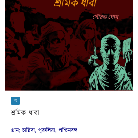
গল্প
শ্রমিক ধাবা
গ্রাম: চারিদা, পুরুলিয়া, পশ্চিমবঙ্গ