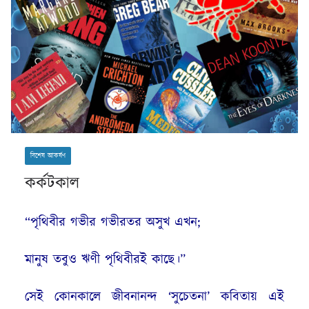
বিশেষ আকর্ষণ
কর্কটকাল
“পৃথিবীর গভীর গভীরতর অসুখ এখন;
মানুষ তবুও ঋণী পৃথিবীরই কাছে।”
সেই কোনকালে জীবনানন্দ ‘সুচেতনা’ কবিতায় এই