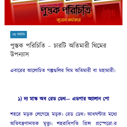
গ্রন্থ পরিচিতি
পুস্তক পরিচিতি – চারটি অতিমারী থিমের
উপন্যাস
এবারের আলোচিত গল্পগুলির থিম অতিমারী বা মহামারী৷
১)
দ্য
মাস্ক অ
ব
রেড ডেথ
—
এডগার
অ্যা
লান পো
শহরে মড়ক লেগেছে মড়ক৷ রেড ডেথ৷ আধঘণ্টার মধ্যে
অতিযন্ত্রণাদায়ক মৃত্যু৷ শহরাধিপতি প্রিন্স প্রস্পেরো-র