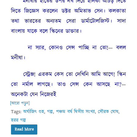
মনীষার হাতের উপর নখ দিয়ে হালকা আঁচড় দিতে
দিতে জিজ্ঞেস করলেন ডক্টর অমিতাভ সেন। কলকাতা
তথা ভারতের অন্যতম সেরা ডার্মাটোলজিস্ট। সাদা
বাংলায় যাকে বলে স্কিনের ডাক্তার।
না স্যার, কোনও সেন্স পাচ্ছি না তো!— বলল
মনীষা।
স্ট্রেঞ্জ! এরকম কেস তো দেখিনি আমি আগে! স্কিন
তো নর্মাল লাগছে। তাও সেন্স কেন আসছে না?—
অনেকটা যেন নিজেরই
[আরো পড়ুন]
Tags:
অর্ঘ্যজিৎ গুহ
,
গল্প
,
পঞ্চম বর্ষ দ্বিতীয় সংখ্যা
,
সৌরভ ঘোষ
,
হরর গল্প
Read More