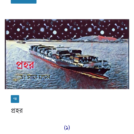
গল্প
প্রহর
(১)