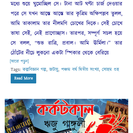
মধ্যে শুয়ে ঘুমোচ্ছিল সে। টানা আট ঘণ্টা চার্জ দেওয়ার
পরে সে যখন আস্তে আস্তে তার কৃত্রিম অক্ষিপল্লব তুলল,
আমি তাকালাম তার নীলমণি চোখের দিকে। সেই চোখে
ভাষা সেই, নেই প্রাণোচ্ছাস। তারপর, সম্পূর্ণ সচল হয়ে
সে বলল, “শুভ রাত্রি, প্রবাল। আমি ঊর্মিলা।’’ তার
ঠোঁটের নীচে লুকনো একটা স্পিকার থেকে বেরিয়ে
[আরো পড়ুন]
Tags:
কল্পবিজ্ঞান গল্প
,
জটায়ু
,
পঞ্চম বর্ষ দ্বিতীয় সংখ্যা
,
সোহম গুহ
Read More