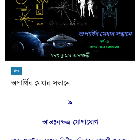
প্রবন্ধ
অপার্থিব মেধার সন্ধানে
৯
আন্তঃনক্ষত্র যোগাযোগ