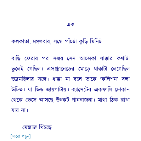
এক
কলকাতা
, মঙ্গলবার,
সন্ধে
পাঁচটা কুড়ি মিনিট
বাড়ি ফেরার পর সঞ্জয় সেন আচমকা ধাক্কার কথাটা
ভুলেই গেছিল। এসপ্ল্যানেডের মোড়ে ধাক্কাটা লেগেছিল
ভদ্রমহিলার সঙ্গে। ধাক্কা না বলে তাকে ‘কলিশন’ বলা
উচিত। যা ভিড় জায়গাটায়। ক্যাসেটের একফালি দোকান
থেকে ভেসে আসছে উৎকট গানবাজনা। মাথা ঠিক রাখা
যায় না।
মেজাজ খিঁচড়ে
[আরো পড়ুন]