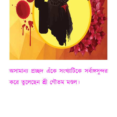
অসামান্য প্রচ্ছদ এঁকে সংখ্যাটিকে সর্বাঙ্গসুন্দর
করে তুলেছেন শ্রী গৌতম মণ্ডল।