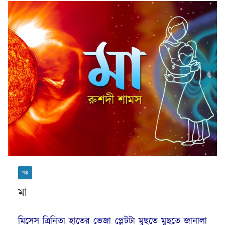
গল্প
মা
মিসেস ত্রিনিতা হাতের ভেজা প্লেটটা মুছতে মুছতে জানালা