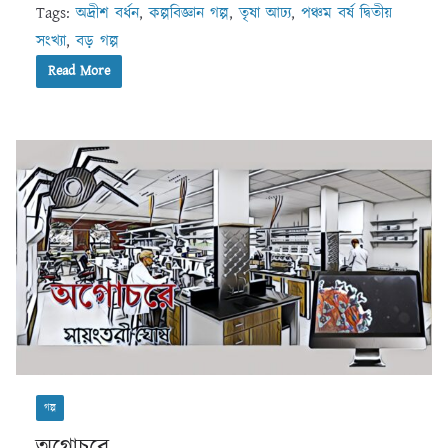
Tags:
অদ্রীশ বর্ধন
,
কল্পবিজ্ঞান গল্প
,
তৃষা আঢ‍্য
,
পঞ্চম বর্ষ দ্বিতীয়
সংখ্যা
,
বড় গল্প
Read More
গল্প
অগোচরে