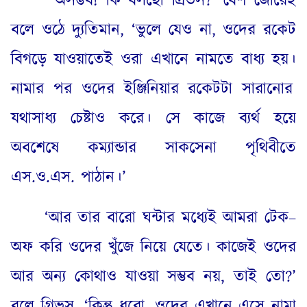
‘
অসম্ভব
!
কি বলছো গ্রিভস
?’
বেশ জোরেই
বলে ওঠে দ্যুতিমান
, ‘
ভুলে যেও না
,
ওদের রকেট
বিগড়ে যাওয়াতেই ওরা এখানে নামতে বাধ্য হয়
।
নামার পর ওদের ইঞ্জিনিয়ার রকেটটা সারানোর
যথাসাধ্য চেষ্টাও করে
।
সে কাজে ব্যর্থ হয়ে
অবশেষে কম্যান্ডার সাকসেনা পৃথিবীতে
এস
.
ও
.
এস
.
পাঠান
।
’
‘
আর তার বারো ঘন্টার মধ্যেই আমরা টেক
–
অফ করি ওদের খুঁজে নিয়ে যেতে
।
কাজেই ওদের
আর অন্য কোথাও যাওয়া সম্ভব নয়
,
তাই তো
?’
বলে গ্রিভস
, ‘
কিন্তু ধরো
,
ওদের এখানে এসে নামা