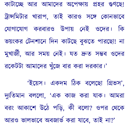
কাটাচ্ছে আর আমাদের অপেক্ষায় প্রহর গুণছে
!
ট্রান্সমিটার খারাপ
,
তাই কারও সঙ্গে কোনভাবে
যোগাযোগ করবারও উপায় নেই ওদের
।
কি
ভয়ংকর টেনশানে দিন কাটছে বুঝতে পারছো
!
না
মুখার্জী
,
আর সময় নেই
।
যত দ্রুত সম্ভব ওদের
রকেটটা আমাদের খুঁজে বার করা দরকার
।
’
‘
ইয়েস
।
একদম ঠিক বলেছো গ্রিভস’
,
দ্যুতিমান বললো
, ‘
এক কাজ করা যাক
।
আমরা
বরং আকাশে উঠে পড়ি
,
কী বলো
?
ওপর থেকে
আরও ভালভাবে অবজার্ভ করা যাবে
,
তাই না
?’