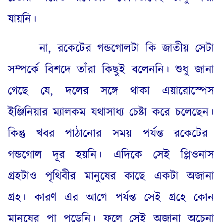
যায়নি
।
না
,
রকেটের গন্ডগোলটা কি জাতীয় সেটা
সম্পর্কে বিশদে তাঁরা কিছুই বলেননি
।
শুধু জানা
গেছে যে
,
দলের সঙ্গে থাকা এয়ারোস্পেস
ইঞ্জিনিয়ার ম্যালকম যথাসাধ্য চেষ্টা করে চলেছেন
।
কিন্তু খবর পাঠানোর সময় পর্যন্ত রকেটের
গন্ডগোল দূর হয়নি
।
এদিকে সেই প্লিওনাস
গ্রহটাও পৃথিবীর মানুষের কাছে একটা অজানা
গ্রহ
।
কারণ এর আগে পর্যন্ত সেই গ্রহে কোন
মানুষের পা পড়েনি
।
ফলে সেই অজানা অচেনা