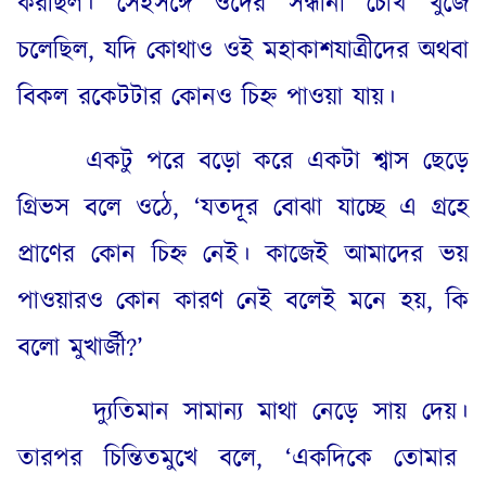
করছিল
।
সেইসঙ্গে ওদের সন্ধানী চোখ খুঁজে
চলেছিল
,
যদি কোথাও ওই মহাকাশযাত্রীদের অথবা
বিকল রকেটটার কোনও চিহ্ন পাওয়া যায়
।
একটু পরে বড়ো করে একটা শ্বাস ছেড়ে
গ্রিভস বলে ওঠে
, ‘
যতদূর বোঝা যাচ্ছে এ গ্রহে
প্রাণের কোন চিহ্ন নেই
।
কাজেই আমাদের ভয়
পাওয়ারও কোন কারণ নেই বলেই মনে হয়
,
কি
বলো মুখার্জী
?’
দ্যুতিমান সামান্য মাথা নেড়ে সায় দেয়
।
তারপর চিন্তিতমুখে বলে
, ‘
একদিকে তোমার