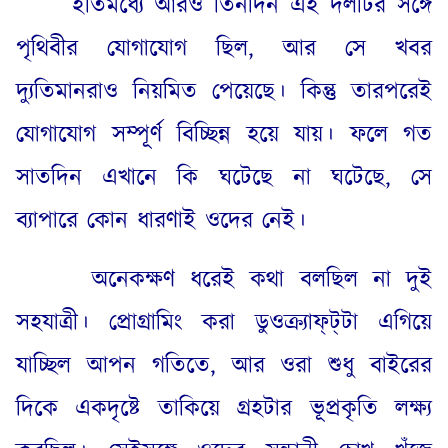
ইতিমধ্যে আরও তিনদিন এই দলটির সঙ্গে
পৃথিবীর যোগাযোগ ছিল
,
আর সে খবর
দ্যুতিমানরাও নিয়মিত পেয়েছে
।
কিন্তু তারপরেই
যোগাযোগ সম্পূর্ণ বিচ্ছিন্ন হয়ে যায়
।
ফলে গত
সাতদিন এখানে কি ঘটেছে না ঘটেছে
,
সে
ব্যাপারে কোন ধারণাই ওদের নেই
।
অনেকক্ষণ ধরেই কথা বলছিল না দুই
সহযাত্রী
।
প্রোগ্রামিং করা ডুওক্র্যাফ্‌ট্‌টা এগিয়ে
যাচ্ছিল আপন গতিতে
,
আর ওরা শুধু বাইরের
দিকে একদৃষ্টে তাকিয়ে গ্রহটার ভূপ্রকৃতি লক্ষ্য