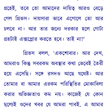
গ্রহেই
,
তবে তো আমাদের দায়িত্ব আরও বেড়ে
গেল গ্রিভস
।
দায়সারা ভাবে এগোলে তো আর
চলবে না
।
আর তার জন্যে দরকার হলে গোটা
গ্রহটাই এক্সপ্লোর করতে হবে
।
তাই না
?’
গ্রিভস বলল
, ‘
একশোবার
।
আর দেখ
,
আমরাও কিন্তু সবরকম অবস্থার কথা ভেবেই তৈরী
হয়ে এসেছি
।
সঙ্গে রসদও আছে যথেষ্ট
।
আর
তোমার বা আমার এরকম পরিস্থিতির মোকাবিলা
করার অভিজ্ঞতাও কম নয়
।
কাজেই যে কোন
মূল্যেই ওদের খবর যে আমরা পাবই
,
এ আমার