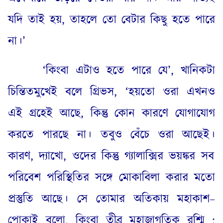
যদি তাই হয়
,
তাহলে তো বেটার কিছু হতে পারে
না
।
’
‘
কিংবা এটাও হতে পারে যে’
,
খানিকটা
চিন্তিতমুখেই বলে গ্রিভস
, ‘
হয়তো ওরা এখনও
এই গ্রহেই আছে
,
কিন্তু কোন কারণে যোগাযোগ
করতে পারছে না
।
তবুও বেঁচে ওরা আছেই
।
কারণ
,
দ্যাখো
,
ওদের কিন্তু গ্যালাক্সির ভয়ঙ্কর সব
পরিবেশ পরিস্থিতির সঙ্গে মোকাবিলা করার মতো
প্রস্তুতি আছে
।
সে তোমার অতিকায় মহাকাশ
–
পোকাই বলো
,
কিংবা তীব্র মহাজাগতিক রশ্মি
;