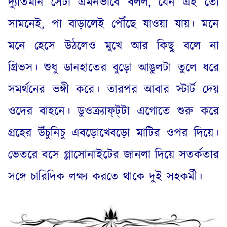
দ্যুতিমান সেটা এমনভাবে বলল
,
যেন এই তো
সামনেই
,
পা বাড়ালেই পৌঁছে যাওয়া যায়
।
মনে
মনে হেসে উঠলেও মুখে আর কিছু বলে না
গ্রিভস
।
শুধু ডানহাতের বুড়ো আঙুলটা তুলে ধরে
সমর্থনের ভঙ্গী করে
।
তারপর আবার স্টার্ট দেয়
ওদের বাহনে
।
ডুওক্র্যাফ্‌ট্‌টা এগোতে শুরু করে
গ্রহের উঁচুনিচু এবড়োখেবড়ো মাটির ওপর দিয়ে
।
ভেতরে বসে গ্লাসোনাইটের জানলা দিয়ে সতর্কতার
সঙ্গে চারিদিক লক্ষ্য করতে থাকে দুই সহকর্মী
।