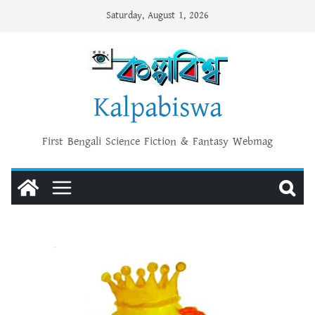
Skip
Saturday, August 1, 2026
to
content
Kalpabiswa
First Bengali Science Fiction & Fantasy Webmag