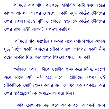
প্লাসিডো এক গাদা কড়কড়ে হিজিবিজি কাটা হলুদ রঙের
কাগজ আনল। তারপর সেগুলো একটি মসৃণ কাঠের টেবিলের
ওপর রাখল। প্রচন্ড বৃষ্টি ও ঝোড়ো হওয়াতে কাঠের টেবিলের
ওপর রাখা নাইট ল্যাম্পটা দপদপ করছিল।
প্লাসিডো খুব সন্তর্পনে দক্ষতার সঙ্গে যথাযথভাবে কাগজ
মুড়ে নিখুঁত একটি কাগজের নৌকা বানাল। তারপর একটা নীল
রঙের মার্কার দিয়ে তার ওপর লিখলো ‘এস. এস. কাই’।
“দাঁড়াও এবার এটাকে ওয়াটার প্রুফ করে দিচ্ছি, নয়তো
জলে ভিজে এটা নষ্ট হয়ে যাবে।” প্লাসিডো বলল। ওই
নৌকাটাকে ওয়াটারপ্রুফ করার জন্য সে খুব যত্ন সহকারে তার
ওপর হাইড্রোফোবিক মেমব্রেন লাগিয়ে দিল।
কাই চোখ বড় বড় করে অবাক হয়ে এতক্ষণ এসব