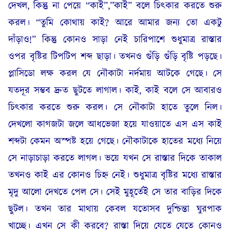
দেখল, কিন্তু না পেয়ে “কাই”,”কাই” বলে চিৎকার করতে শুরু
করল। “তুমি কোথায় কাই? আরে আমার জন্য তো একটু
দাঁড়াও!” কিন্তু কোনও সাড়া নেই চারিপাশে শুধুমাত্র রাস্তার
ওপর বৃষ্টির টিপটিপ শব্দ ছাড়া। তখনও গুঁড়ি গুঁড়ি বৃষ্টি পড়ছে।
প্লাসিডো লক্ষ‍ করল যে নৌকাটা নর্দমায় আটকে গেছে। সে
যতদূর সম্ভব দ্রুত ছুটতে লাগাল। কাই, কাই বলে সে আবারও
চিৎকার করতে শুরু করল। সে নৌকাটা হাতে তুলে নিল।
দেখলো কাগজটা জলে আধভেজা হয়ে যাওয়াতে এস এস কাই
শব্দটা কেমন অস্পষ্ট হয়ে গেছে। নৌকাটাকে হাতের মধ্যে নিয়ে
সে নাড়াচাড়া করতে লাগল। ভয়ে যখন সে রাস্তার দিকে তাকাল
তখনও কাই এর কোনও চিহ্ন নেই। শুধুমাত্র বৃষ্টির মধ্যে রাস্তার
মৃদু আলো দেখতে পেল সে। সেই মুহূর্তেই সে তার বাড়ির দিকে
ছুটল। তখন তার মাথায় কেবল যতোসব দুশ্চিন্তা ঘুরপাক
খাচ্ছে। এখন সে কী করবে? রাস্তা দিয়ে যেতে যেতে কোনও