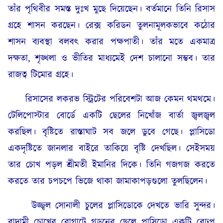
তাঁর পৃথিবীর সমস্ত দুঃখ মুছে দিয়েছেন। বর্তমানে তিনি রিসাস
গ্রহে শাসন করছেন। রেক্স করিডন তুলনামূলকভাবে কঠোর
শাসন ব্যবস্থা বলবৎ করার পক্ষপাতী। তাঁর মতে একমাত্র
দক্ষতা, শৃঙ্খলা ও ভীতির মাধ্যমেই দেশ চালানো সম্ভব। তার
রাজত্ব টিমোর গ্রহে।
রিসাসের লকরভ স্ট্রিটের পরিবেশটা আজ কেমন থমথমে।
টেলিপোস্টার বোর্ডে একটি ছেলের নিখোঁজ বার্তা জ্বলজ্বল
করছিল। বৃষ্টিতে রাস্তাঘাট সব জলে ডুবে গেছে। প্লাসিডো
একদৃষ্টিতে জানলার বাইরে তাকিয়ে বৃষ্টি দেখছিল। সেইসময়
তার চোখ পড়ল শ্রীমতী ইমানির দিকে। তিনি গজগজ করতে
করতে তার চপচপে ভিজে থাকা জামাকাপড়গুলো তুলছিলেন।
উজ্জ্বল সোনালী চুলের প্লাসিডোকে দেখতে ভারি সুন্দর।
বাদামী চোখের রোগাটে গড়নের ছেলে প্লাসিডো একটি বেঢপ