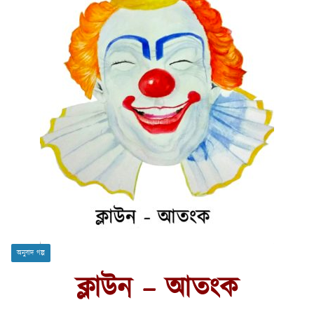
অনুবাদ গল্প
ক্লাউন – আতংক