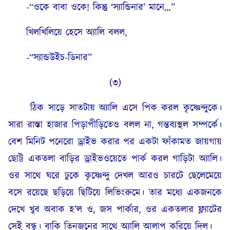
-“ওকে বাবা ওকে! কিন্তু ‘স্যান্ডিনার’ মানে…”
খিলখিলিয়ে হেসে অ্যালি বলল,
-“স্যান্ডউইচ-ডিনার”
(৩)
ঠিক সাড়ে সাতটায় অ্যালি এসে পিক করল কৃষ্ণেন্দুকে।
সারা রাস্তা হাজার পিড়াপীড়িতেও বলল না, গন্তব্যস্থল সম্পর্কে।
বেশ মিনিট পনেরো ড্রাইভ করার পর একটা ফাঁকামত জায়গায়
ছোট্ট একতলা বাড়ির ড্রাইভওয়েতে পার্ক করল গাড়িটা অ্যালি।
ওর সাথে ঘরে ঢুকে কৃষ্ণেন্দু দেখল আরও চারটে ছেলেমেয়ে
বসে রয়েছে ছড়িয়ে ছিটিয়ে লিভিংরুমে। তার মধ্যে একজনকে
দেখে খুব অবাক হ’ল ও, জস পার্কার, ওর একতলার ফ্ল্যাটের
সেই বন্ধু। বাকি তিনজনের সাথে অ্যালি আলাপ করিয়ে দিল।