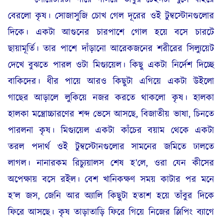
বেরলো কৃষ। সোজাসুজি চোখ গেল দূরের ওই টুম্বস্টোনগুলোর
দিকে। একটা আগুনের চারপাশে গোল হয়ে বসে চারটে
ছায়ামূর্তি। তার পাশে দাঁড়ানো আরেকজনের শরীরের সিল্যুয়েট
দেখে বুঝতে পারল ওটা মিগ্যুয়েল। কিছু একটা নির্দেশ দিচ্ছে
বাকিদের। ধীর পায়ে আরও কিছুটা এগিয়ে একটা উইলো
গাছের আড়ালে লুকিয়ে নজর করতে থাকলো কৃষ। হালকা
হালকা মন্ত্রোচ্চারণের শব্দ ভেসে আসছে, বিজাতীয় ভাষা, চিনতে
পারলনা কৃষ। মিগ্যুয়েল একটা কাঁচের বয়াম থেকে একটা
তরল পদার্থ ওই টুম্বস্টোনগুলোর সামনের জমিতে ঢালতে
লাগল। নানারকম রিচ্যুয়ালস শেষ হ’লে, ওরা যেন কীসের
অপেক্ষায় বসে রইল। বেশ খানিকক্ষণ সময় কাটার পর মনে
হ’ল জস, জেনি আর অ্যালি কিছুটা হতাশ হয়ে তাঁবুর দিকে
ফিরে আসছে। কৃষ তাড়াতাড়ি ফিরে গিয়ে নিজের স্লিপিং ব্যাগে