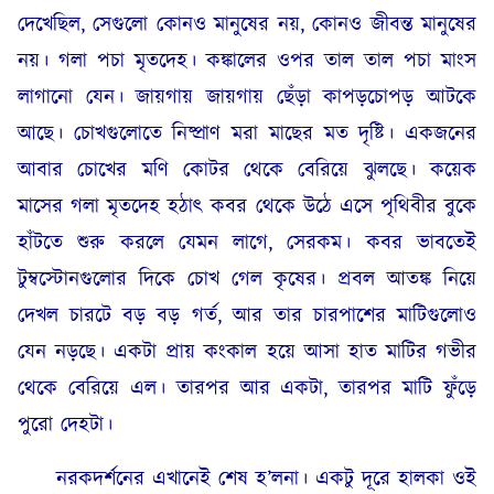
দেখেছিল, সেগুলো কোনও মানুষের নয়, কোনও জীবন্ত মানুষের
নয়। গলা পচা মৃতদেহ। কঙ্কালের ওপর তাল তাল পচা মাংস
লাগানো যেন। জায়গায় জায়গায় ছেঁড়া কাপড়চোপড় আটকে
আছে। চোখগুলোতে নিষ্প্রাণ মরা মাছের মত দৃষ্টি। একজনের
আবার চোখের মণি কোটর থেকে বেরিয়ে ঝুলছে। কয়েক
মাসের গলা মৃতদেহ হঠাৎ কবর থেকে উঠে এসে পৃথিবীর বুকে
হাঁটতে শুরু করলে যেমন লাগে, সেরকম। কবর ভাবতেই
টুম্বস্টোনগুলোর দিকে চোখ গেল কৃষের। প্রবল আতঙ্ক নিয়ে
দেখল চারটে বড় বড় গর্ত, আর তার চারপাশের মাটিগুলোও
যেন নড়ছে। একটা প্রায় কংকাল হয়ে আসা হাত মাটির গভীর
থেকে বেরিয়ে এল। তারপর আর একটা, তারপর মাটি ফুঁড়ে
পুরো দেহটা।
নরকদর্শনের এখানেই শেষ হ’লনা। একটু দূরে হালকা ওই