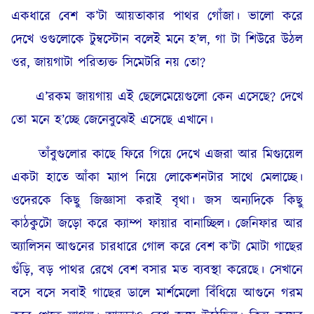
একধারে বেশ ক’টা আয়তাকার পাথর গোঁজা। ভালো করে
দেখে ওগুলোকে টুম্বস্টোন বলেই মনে হ’ল, গা টা শিউরে উঠল
ওর, জায়গাটা পরিত্যক্ত সিমেটরি নয় তো?
এ’রকম জায়গায় এই ছেলেমেয়েগুলো কেন এসেছে? দেখে
তো মনে হ’চ্ছে জেনেবুঝেই এসেছে এখানে।
তাঁবুগুলোর কাছে ফিরে গিয়ে দেখে এজরা আর মিগ্যুয়েল
একটা হাতে আঁকা ম্যাপ নিয়ে লোকেশনটার সাথে মেলাচ্ছে।
ওদেরকে কিছু জিজ্ঞাসা করাই বৃথা। জস অন্যদিকে কিছু
কাঠকুটো জড়ো করে ক্যাম্প ফায়ার বানাচ্ছিল। জেনিফার আর
অ্যালিসন আগুনের চারধারে গোল করে বেশ ক’টা মোটা গাছের
গুঁড়ি, বড় পাথর রেখে বেশ বসার মত ব্যবস্থা করেছে। সেখানে
বসে বসে সবাই গাছের ডালে মার্শমেলো বিঁধিয়ে আগুনে গরম