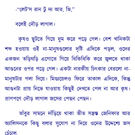
-“লেট’স রান টু দ্য আর. ভি.”
বলেই দৌড় লাগাল।
কৃষও ছুটতে গিয়ে দুম করে পড়ে গেল। বেশ খানিকটা
শব্দ হওয়ায় ওই না-মানুষগুলোর দৃষ্টি এদিকে পড়ল, ওদের
একজন তড়িঘড়ি এগোতে গিয়ে ধিকিধিকি করে জ্বলতে থাকা
আগুনের ওপর পড়ে গেল। একটা নারকীয় চিৎকার বেরলো না-
মানুষটার গলা দিয়ে। মিগ্যুয়েলও ফিরে তাকাল এদিকে, কিন্তু
আগুনটা প্রায় নিভে যাওয়ায় কিছুই দেখতে পেল না আর কৃষ।
প্রাণপণে দৌড় লাগাল জসের পেছন পেছন।
তাঁবুর সামনে দাঁড়িয়ে থাকা ভীত সন্ত্রস্ত জেনিফার আর
অ্যালিসনকে কিছু বলার সুযোগ না দিয়ে ওদের উদ্দেশ্যে জস
চেঁচাল,