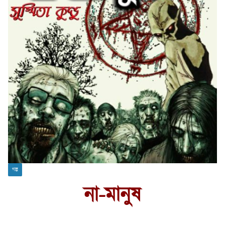
গল্প
না-মানুষ