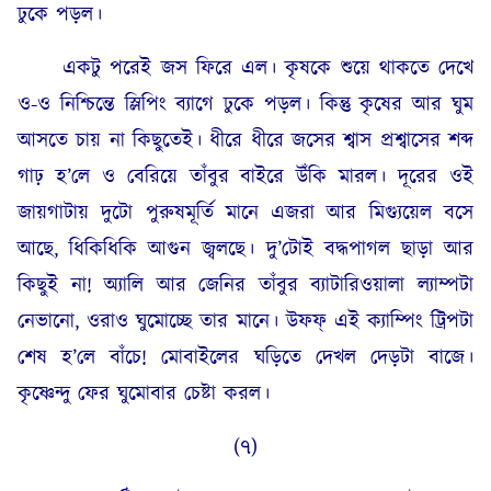
ঢুকে পড়ল।
একটু পরেই জস ফিরে এল। কৃষকে শুয়ে থাকতে দেখে
ও-ও নিশ্চিন্তে স্লিপিং ব্যাগে ঢুকে পড়ল। কিন্তু কৃষের আর ঘুম
আসতে চায় না কিছুতেই। ধীরে ধীরে জসের শ্বাস প্রশ্বাসের শব্দ
গাঢ় হ’লে ও বেরিয়ে তাঁবুর বাইরে উঁকি মারল। দূরের ওই
জায়গাটায় দুটো পুরুষমূর্তি মানে এজরা আর মিগ্যুয়েল বসে
আছে, ধিকিধিকি আগুন জ্বলছে। দু’টোই বদ্ধপাগল ছাড়া আর
কিছুই না! অ্যালি আর জেনির তাঁবুর ব্যাটারিওয়ালা ল্যাম্পটা
নেভানো, ওরাও ঘুমোচ্ছে তার মানে। উফফ্ এই ক্যাম্পিং ট্রিপটা
শেষ হ’লে বাঁচে! মোবাইলের ঘড়িতে দেখল দেড়টা বাজে।
কৃষ্ণেন্দু ফের ঘুমোবার চেষ্টা করল।
(৭)