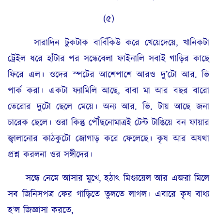
(৫)
সারাদিন টুকটাক বার্বিকিউ করে খেয়েদেয়ে, খানিকটা
ট্রেইল ধরে হাঁটার পর সন্ধেবেলা ফাইনালি সবাই গাড়ির কাছে
ফিরে এল। ওদের স্পটের আশেপাশে আরও দু’টো আর. ভি
পার্ক করা। একটা ফ্যামিলি আছে, বাবা মা আর বছর বারো
তেরোর দুটো ছেলে মেয়ে। অন্য আর. ভি. টায় আছে জনা
চারেক ছেলে। ওরা কিন্তু পৌঁছনোমাত্রই টেন্ট টাঙিয়ে বন ফায়ার
জ্বালানোর কাঠকুটো জোগাড় করে ফেলেছে। কৃষ আর অযথা
প্রশ্ন করলনা ওর সঙ্গীদের।
সন্ধে নেমে আসার মুখে, হঠাৎ মিগ্যুয়েল আর এজরা মিলে
সব জিনিসপত্র ফের গাড়িতে তুলতে লাগল। এবারে কৃষ বাধ্য
হ’ল জিজ্ঞাসা করতে,