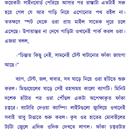
কয়েকটা সাইনবোর্ড পেরিয়ে আসার পর রাস্তাটা এতটাই সরু
হয়ে গেল যে আর গাড়ি নিয়ে এগোনোর পথ রইল না।
ততক্ষণে স্পট থেকে ওরা প্রায় মাইল সাতেক দূরে চলে
এসেছে। উপায়ান্তর না দেখে গাড়িটা ওখানেই পার্ক করল ওরা।
এজরা বলল,
-“চিন্তার কিছু নেই, সামনেই টেন্ট খাটানোর ফাঁকা জায়গা
আছে।”
ব্যাগ, টেন্ট, জল, খাবার, সব ঘাড়ে নিয়ে ওরা হাঁটতে শুরু
করল। মিগ্যুয়েলের ঘাড়ে সেই রহস্যময় কালো ব্যাগটি। মিনিট
দশেক হাঁটার পর ওরা পৌঁছল একটা অপেক্ষাকৃত ফাঁকা
চত্বরে। ব্যাটারি দেওয়া ক্যাম্পিং লাইটগুলো জ্বালিয়ে ওখানেই
সবাই তাবু টাঙাতে শুরু করল। কৃষ ওর হাতের মোবাইলের
টর্চটা জ্বেলে এদিক ওদিক দেখতে লাগল। ফাঁকা চত্বরটার