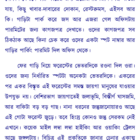
যায়, কিছু খাবার-দাবারের দোকান, রেস্টরুমস, এইসব আর
কি। গাড়িটা পার্ক করে জস আর এজরা গেল অফিসটায়
পারমিটের জন্য কাগজপত্র দেখাতে। ওদের কাগজপত্র সব
ঠিকঠাক আছে কিনা চেক করে ওদের একটা স্পট নাম্বার আর
গাড়ির পার্কিং পারমিট দিল অফিস থেকে।
ফের গাড়ি নিয়ে ফরেস্টের ভেতরদিকে রওনা দিল ওরা।
ওদের জন্য নির্ধারিত স্পটটা অনেকটা ভেতরদিকে। একরের
পর একর বিস্তৃত এই ফরেস্টের সমস্ত জায়গা মানুষের যাওয়ার
উপযুক্ত নয়। বেশিরভাগ জায়গাতেই জলাভূমি, বিস্তীর্ণ ঘাসজমি,
আর বাকিটা বড় বড় গাছ। নানা ধরনের জন্তুজানোয়ারও আছে
এই গোটা ফরেস্ট জুড়ে। তবে হিংস্র কোনও জন্তু সেরকম নেই
এখানে। কয়েক মাইল লম্বা লম্বা হাইকিং আর ওয়াকিং ট্রেলস
আছে জঙ্গলটায়। বিচিত্র এই প্রকৃতিকে জানার চেনার একাত্ম