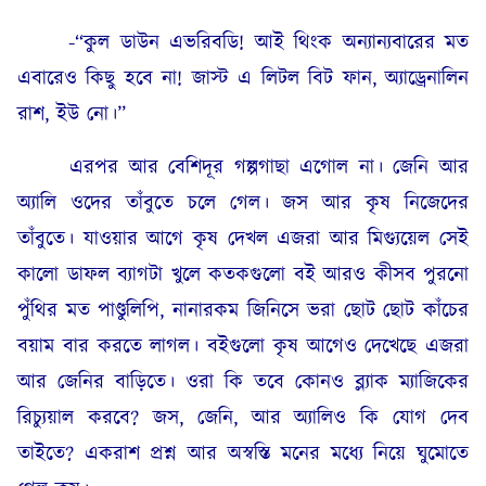
-“কুল ডাউন এভরিবডি! আই থিংক অন্যান্যবারের মত
এবারেও কিছু হবে না! জাস্ট এ লিটল বিট ফান, অ্যাড্রেনালিন
রাশ, ইউ নো।”
এরপর আর বেশিদূর গল্পগাছা এগোল না। জেনি আর
অ্যালি ওদের তাঁবুতে চলে গেল। জস আর কৃষ নিজেদের
তাঁবুতে। যাওয়ার আগে কৃষ দেখল এজরা আর মিগ্যুয়েল সেই
কালো ডাফল ব্যাগটা খুলে কতকগুলো বই আরও কীসব পুরনো
পুঁথির মত পাণ্ডুলিপি, নানারকম জিনিসে ভরা ছোট ছোট কাঁচের
বয়াম বার করতে লাগল। বইগুলো কৃষ আগেও দেখেছে এজরা
আর জেনির বাড়িতে। ওরা কি তবে কোনও ব্ল্যাক ম্যাজিকের
রিচ্যুয়াল করবে? জস, জেনি, আর অ্যালিও কি যোগ দেব
তাইতে? একরাশ প্রশ্ন আর অস্বস্তি মনের মধ্যে নিয়ে ঘুমোতে