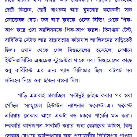
ছোট্ট কিচেন, ছোট্ট বাথরুম আর ঘুমনোর কয়েকটা সরু
ফোল্ডেবল বেড। জস আর কৃষকে ওদের বিল্ডিং থেকে পিক-
আপ করে ওরা অ্যালিসনকে পিক-আপ করল। তিনখানা টেন্ট,
বার্বিকিউ স্টোভ আর রান্নাবান্নার কাঁচামাল অ্যালিসনের বাড়িতেই
ছিল। ওখান থেকে গেল মিগ্যুয়েলের হস্টেলে, যেখানে
ইউনিভার্সিটির এক্সচেঞ্জ স্টুডেন্টরা থাকে সব। মিগ্যুয়েলের কাছে
শুধু বার্বিকিউ এর জন্য গ্যাস সিলিন্ডার ছিল। ঝটপট সব
লটবহর নিয়ে ওরা ছ’জন রওনা দিল।
গাড়ি এজরাই চালাচ্ছিল। ঘন্টাদুই ড্রাইভ করার পর ওরা
পৌঁছল ‘স্যামুয়েল হিউস্টন ন্যাশনাল ফরেস্ট’-এ। ফরেস্ট
এরিয়ায় ঢোকার আগে একটা বড় চত্বরে পার্কের মত করা।
দরকারি কাগজপত্র সাবমিট করার জন্য রেঞ্জারের অফিস, কিছু
দোকান যেখানে ক্যাম্পিংয়ের জন্য প্রয়োজনীয় জিনিসপত্র পাওয়া