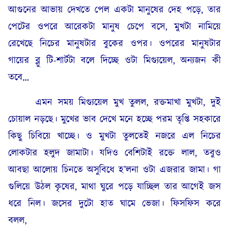
আগুনের আভায় দেখতে পেল একটা মানুষের দেহ পড়ে, তার
পেটের ওপরে আরেকটা মানুষ চেপে বসে, মুখটা নামিয়ে
রেখেছে নিচের মানুষটার বুকের ওপর। ওপরের মানুষটার
গায়ের ব্লু টি-শার্টটা বলে দিচ্ছে ওটা মিগ্যুয়েল, অন্যজন কী
তবে…
এমন সময় মিগ্যুয়েল মুখ তুলল, রক্তমাখা মুখটা, দুই
চোয়াল নড়ছে। মুখের ভাব দেখে মনে হচ্ছে পরম তৃপ্তি সহকারে
কিছু চিবিয়ে খাচ্ছে। ও মুখটা তুলতেই নজরে এল নিচের
লোকটার হলুদ জামাটা। যদিও বেশিটাই রক্তে লাল, তবুও
আবছা আলোয় চিনতে অসুবিধে হ’লনা ওটা এজরার জামা। গা
গুলিয়ে উঠল কৃষের, মাথা ঘুরে পড়ে যাচ্ছিল তার আগেই জস
ধরে নিল। জসের দুটো হাত ঘামে ভেজা। ফিসফিস করে
বলল,