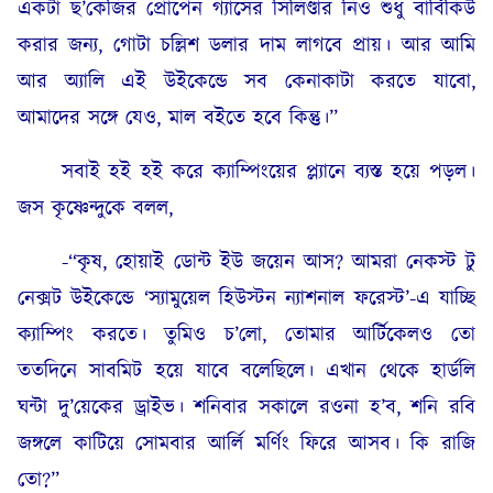
একটা ছ’কেজির প্রোপেন গ্যাসের সিলিণ্ডার নিও শুধু বার্বিকিউ
করার জন্য, গোটা চল্লিশ ডলার দাম লাগবে প্রায়। আর আমি
আর অ্যালি এই উইকেন্ডে সব কেনাকাটা করতে যাবো,
আমাদের সঙ্গে যেও, মাল বইতে হবে কিন্তু।”
সবাই হই হই করে ক্যাম্পিংয়ের প্ল্যানে ব্যস্ত হয়ে পড়ল।
জস কৃষ্ণেন্দুকে বলল,
-“কৃষ, হোয়াই ডোন্ট ইউ জয়েন আস? আমরা নেকস্ট টু
নেক্সট উইকেন্ডে ‘স্যামুয়েল হিউস্টন ন্যাশনাল ফরেস্ট’-এ যাচ্ছি
ক্যাম্পিং করতে। তুমিও চ’লো, তোমার আর্টিকেলও তো
ততদিনে সাবমিট হয়ে যাবে বলেছিলে। এখান থেকে হার্ডলি
ঘন্টা দু্’য়েকের ড্রাইভ। শনিবার সকালে রওনা হ’ব, শনি রবি
জঙ্গলে কাটিয়ে সোমবার আর্লি মর্ণিং ফিরে আসব। কি রাজি
তো?”