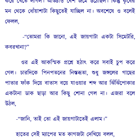
করে খেতে লাগল। আড্ডাও বেশ জমে উঠেছিল। কিন্তু কৃষের
মন থেকে ধোঁয়াশাটা কিছুতেই যাচ্ছিল না। অবশেষে ও বলেই
ফেলল,
-“তোমরা কি জানো, এই জায়গাটা একটা সিমেটরি,
কবরখানা?”
ওর এই আকস্মিক প্রশ্নে হঠাৎ করে সবাই চুপ করে
গেল। চারদিকে পিনপতনের নিস্তব্ধতা, শুধু জঙ্গলের গাছের
পাতার ফাঁক দিয়ে বাতাস বয়ে যাওয়ার শব্দ আর ঝিঁঝিঁপোকার
একটানা ডাক ছাড়া আর কিছু শোনা গেল না। এজরা বলে
উঠল,
-“জানি, তাই তো এই জায়গাটাতেই এলাম।”
হাতের সেই ম্যাপের মত কাগজটা দেখিয়ে বলল,