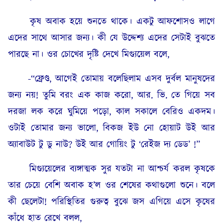
কৃষ অবাক হয়ে শুনতে থাকে। একটু আফশোসও লাগে
এদের সাথে আসার জন্য। কী যে উদ্দেশ্য এদের সেটাই বুঝতে
পারছে না। ওর চোখের দৃষ্টি দেখে মিগ্যুয়েল বলে,
-“ফ্রেণ্ড, আগেই তোমায় বলেছিলাম এসব দুর্বল মানুষদের
জন্য নয়! তুমি বরং এক কাজ করো, আর. ভি. তে গিয়ে সব
দরজা লক করে ঘুমিয়ে পড়ো, কাল সকালে বেরিও একদম।
ওটাই তোমার জন্য ভালো, বিকজ ইউ নো হোয়াট উই আর
অ্যাবাউট টু ডু নাউ? উই আর গোয়িং টু ‘রেইজ দ্য ডেড’ !”
মিগ্যুয়েলের ব্যঙ্গাত্মক সুর যতটা না আশ্চর্য করল কৃষকে
তার চেয়ে বেশি অবাক হ’ল ওর শেষের কথাগুলো শুনে। বলে
কী ছেলেটা! পরিস্থিতির গুরুত্ব বুঝে জস এগিয়ে এসে কৃষের
কাঁধে হাত রেখে বলল,