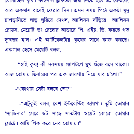
বোলাচ্ছিল কৃষ। ফাইনাল ড্রাফটটা জমা দিতে হবে ডঃ রেল্মকে,
আর একমাস বাদেই ফেরার দিন। এমন সময় পিঠে একটা মৃদু
চাপড়ানিতে ঘাড় ঘুরিয়ে দেখল, অ্যালিসন দাঁড়িয়ে। অ্যালিসন
রোডস, মেয়েটি ডঃ রেল্মের আন্ডারে পি. এইচ. ডি. করছে গত
দু’বছর হ’ল। এই আর্টিকেলটায় কৃষের সাথে কাজ করছে।
একগাল হেসে মেয়েটি বলল,
-“হাই কৃষ! কী সবসময় ল্যাপটপে মুখ গুঁজে বসে থাকো।
আজ তোমায় ডিনারের পর এক জায়গায় নিয়ে যাব চ’লো।”
-“কোথায় সেটা বলবে তো?”
-“এটুকুই বলব, বেশ ইন্টরেস্টিং জায়গা। তুমি তোমার
‘স্যান্ডিনার’ সেরে ডট সাড়ে সাতটায় ওয়েট কোরো তোমার
ফ্ল্যাটে। আমি পিক করে নেব তোমায়।”