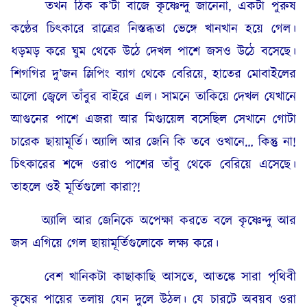
তখন ঠিক ক’টা বাজে কৃষ্ণেন্দু জানেনা, একটা পুরুষ
কণ্ঠের চিৎকারে রাত্রের নিস্তব্ধতা ভেঙ্গে খানখান হয়ে গেল।
ধড়মড় করে ঘুম থেকে উঠে দেখল পাশে জসও উঠে বসেছে।
শিগগির দু’জন স্লিপিং ব্যাগ থেকে বেরিয়ে, হাতের মোবাইলের
আলো জ্বেলে তাঁবুর বাইরে এল। সামনে তাকিয়ে দেখল যেখানে
আগুনের পাশে এজরা আর মিগ্যুয়েল বসেছিল সেখানে গোটা
চারেক ছায়ামূর্তি। অ্যালি আর জেনি কি তবে ওখানে… কিন্তু না!
চিৎকারের শব্দে ওরাও পাশের তাঁবু থেকে বেরিয়ে এসেছে।
তাহলে ওই মূর্তিগুলো কারা?!
অ্যালি আর জেনিকে অপেক্ষা করতে বলে কৃষ্ণেন্দু আর
জস এগিয়ে গেল ছায়ামূর্তিগুলোকে লক্ষ্য করে।
বেশ খানিকটা কাছাকাছি আসতে, আতঙ্কে সারা পৃথিবী
কৃষের পায়ের তলায় যেন দুলে উঠল। যে চারটে অবয়ব ওরা