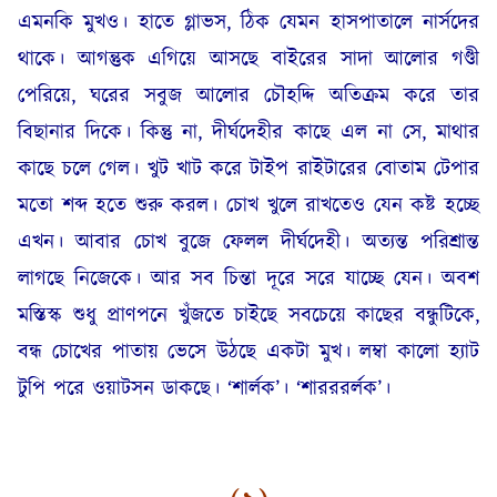
এমনকি মুখও। হাতে গ্লাভস, ঠিক যেমন হাসপাতালে নার্সদের
থাকে। আগন্তুক এগিয়ে আসছে বাইরের সাদা আলোর গণ্ডী
পেরিয়ে, ঘরের সবুজ আলোর চৌহদ্দি অতিক্রম করে তার
বিছানার দিকে। কিন্তু না, দীর্ঘদেহীর কাছে এল না সে, মাথার
কাছে চলে গেল। খুট খাট করে টাইপ রাইটারের বোতাম টেপার
মতো শব্দ হতে শুরু করল। চোখ খুলে রাখতেও যেন কষ্ট হচ্ছে
এখন। আবার চোখ বুজে ফেলল দীর্ঘদেহী। অত্যন্ত পরিশ্রান্ত
লাগছে নিজেকে। আর সব চিন্তা দূরে সরে যাচ্ছে যেন। অবশ
মস্তিস্ক শুধু প্রাণপনে খুঁজতে চাইছে সবচেয়ে কাছের বন্ধুটিকে,
বন্ধ চোখের পাতায় ভেসে উঠছে একটা মুখ। লম্বা কালো হ্যাট
টুপি পরে ওয়াটসন ডাকছে। ‘শার্লক’। ‘শারররর্লক’।