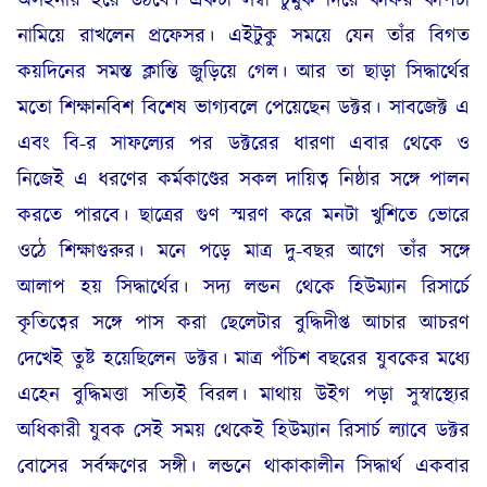
অসহনীয় হয়ে উঠবে। একটা লম্বা চুমুক দিয়ে কফির কাপটা
নামিয়ে রাখলেন প্রফেসর। এইটুকু সময়ে যেন তাঁর বিগত
কয়দিনের সমস্ত ক্লান্তি জুড়িয়ে গেল। আর তা ছাড়া সিদ্ধার্থের
মতো শিক্ষানবিশ বিশেষ ভাগ্যবলে পেয়েছেন ডক্টর। সাবজেক্ট এ
এবং বি-র সাফল্যের পর ডক্টরের ধারণা এবার থেকে ও
নিজেই এ ধরণের কর্মকাণ্ডের সকল দায়িত্ব নিষ্ঠার সঙ্গে পালন
করতে পারবে। ছাত্রের গুণ স্মরণ করে মনটা খুশিতে ভোরে
ওঠে শিক্ষাগুরুর। মনে পড়ে মাত্র দু-বছর আগে তাঁর সঙ্গে
আলাপ হয় সিদ্ধার্থের। সদ্য লন্ডন থেকে হিউম্যান রিসার্চে
কৃতিত্বের সঙ্গে পাস করা ছেলেটার বুদ্ধিদীপ্ত আচার আচরণ
দেখেই তুষ্ট হয়েছিলেন ডক্টর। মাত্র পঁচিশ বছরের যুবকের মধ্যে
এহেন বুদ্ধিমত্তা সত্যিই বিরল। মাথায় উইগ পড়া সুস্বাস্থ্যের
অধিকারী যুবক সেই সময় থেকেই হিউম্যান রিসার্চ ল্যাবে ডক্টর
বোসের সর্বক্ষণের সঙ্গী। লন্ডনে থাকাকালীন সিদ্ধার্থ একবার