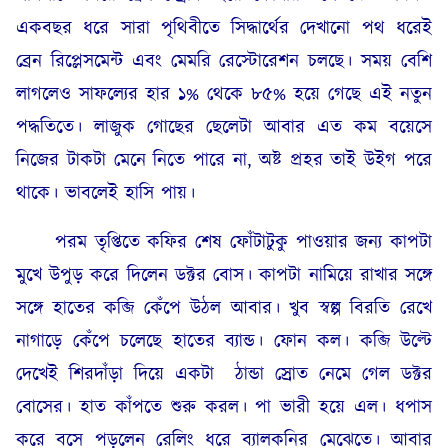
একবছর ধরে সারা পৃথিবীতে সিদ্ধার্থের দেখানো পথ ধরেই
ব্রেন রিপ্লেসমেন্ট এবং মেমরি রেস্টোরেশন চলছে। সময় বেশি
লাগলেও সাফল্যের হার ১% থেকে ৮৫% হয়ে গেছে এই নতুন
পদ্ধতিতে। লাজুক গোছের ছেলেটা আবার এত কম বয়েসে
নিজের টাকটা মেনে নিতে পারে না, অষ্ট প্রহর তাই উইগ পরে
থাকে। ভাবলেই হাসি পায়।
পরম তৃপ্তিতে কফির শেষ ফোঁটাটুকু পাওয়ার জন্য কাপটা
মুখে উপুড় করে দিলেন ডক্টর বোস। কাপটা নামিয়ে রাখার সঙ্গে
সঙ্গে হাতের কব্জি কেঁপে উঠল আবার। খুব স্বল্প বিরতি রেখে
নাগাড়ে কেঁপে চলেছে হাতের ব্যান্ড। ফোন কল। কব্জি উল্টে
দেখেই শিরদাঁড়া দিয়ে একটা ঠান্ডা স্রোত নেমে গেল ডক্টর
বোসের। হাত কাঁপতে শুরু করল। পা ভারী হয়ে এল। ধপাস
করে বসে পড়লেন রেলিং ধরে ব্যালকনির মেঝেতে। আবার