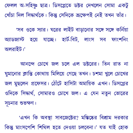
ফেলল অ-সহিষ্ণু ছাত্র। ডিসপ্লেতে ডক্টর দেখলেন সোমা একটু
খোঁচা দিল সিদ্ধার্থকে। কিন্তু সেদিকে ভ্রূক্ষেপই নেই তখন তাঁর।
‘সব ওকে স্যার। ঘরের লাইট বাড়ানোর সঙ্গে সঙ্গে কর্নিয়া
অ্যাডজাস্ট হয়ে যাচ্ছে। হার্ট-বিট, লাংস সব ফাংশনিং
অলরাইট।’
আনন্দে চোখে জল চলে এল ডক্টরের। তিন রাত না
ঘুমানোর ক্লান্তি কোথায় মিলিয়ে গেছে তখন। চশমা খুলে চোখের
জল মুছলেন প্রফেসর। ঠোঁটে হাসিটা অমায়িক এখন। ডিসপ্লের
ওদিকে সিদ্ধার্থ, সোমারও চোখে জল। এ যেন নতুন ভোরের
সূচনার শুভক্ষণ।
‘এখন কি অবস্থা সাবজেক্টের? মস্তিষ্কের বিশ্রাম দরকার
কিন্তু মাংসপেশি শিথিল হতে দেওয়া চলবেনা।’ যত যাই হোক