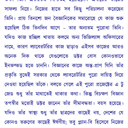
সাফল্য নিয়ে। নিজের হাতে সব কিছু পরিচালনা করেছেন
তিনি। প্রায় তিনশো জন বৈজ্ঞানিকের সমারোহে যে কাজ শুরু
হয়েছিল ঠিক তিনদিন আগে – তার অন্যতম পুরোধা তিনি।
যদিও কাজ হচ্ছিল খাতায় কলমে অন্য ভিজিল্যান্স অফিসারের
নামে, কারণ ল্যাবেরটরির কাজ ছাড়াও এইসব কাজের আরও
অনেক দিক থাকে যেগুলোতে ডক্টর বোস কোনওভাবে
ইনভল্ভড হতে চাননি। বিজ্ঞানের কাজে অন্ত-প্রাণ যিনি তাঁর
প্রকৃতি বুঝেই সরকার থেকে ল্যাবরেটরির পুরো দায়িত্ব দিয়ে
দেওয়া হয়েছিল তাঁকে। বলতে গেলে এই পুরো প্রজেক্টের এ টু
জেড শুধু তাঁর মাথাতেই থাকার কথা। কিন্তু বিচক্ষণ বিজ্ঞান
তপস্বীর মতোই ডক্টর জানেন তাঁর সীমাবদ্ধতা। বয়স হয়েছে।
যদিও তাঁর স্বাস্থ্য শুধু তাঁর ছাত্রদের কাছেই নয়, দেশের যে
কোনও তরুণের কাছেই ঈর্ষণীয়; তবু প্ল্যান-বি হিসেবে নিজের