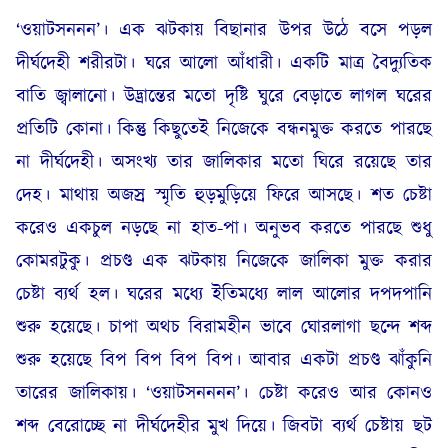
‘ওয়াটসননন’। এক ঝটকায় বিছানার উপর উঠে বসে পড়ল
দীর্ঘদেহী শরীরটা। ঘরে আলো আঁধারী। একটি মাত্র বৈদ্যুতিক
বাতি জ্বালানো। উদ্ভ্রান্তের মতো দৃষ্টি ঘুরে বেড়াতে লাগল ঘরের
প্রতিটি কোনা। কিন্তু কিছুতেই নিজেকে বন্ধনমুক্ত করতে পারছে
না দীর্ঘদেহী। অসংখ্য তার জালিকার মতো ঘিরে রয়েছে তার
দেহ। মাথায় অজস্র স্মৃতি হুড়মুড়িয়ে ফিরে আসছে। শত চেষ্টা
করেও একচুল নড়ছে না হাত-পা। অনুভব করতে পারছে শুধু
কোমরটুকু। প্রচণ্ড এক ঝটকায় নিজেকে জালিকা মুক্ত করার
চেষ্টা ব্যর্থ হল। ঘরের মধ্যে ইতিমধ্যে লাল আলোর দপদপানি
শুরু হয়েছে। চাপা অথচ বিরামহীন ভাবে ঘোরলাগা ছন্দে শব্দ
শুরু হয়েছে বিপ বিপ বিপ বিপ। আবার একটা প্রচণ্ড ঝাঁকুনি
তারের জালিকায়। ‘ওয়াটসনননন’। চেষ্টা করেও আর কোনও
শব্দ বেরোচ্ছে না দীর্ঘদেহীর মুখ দিয়ে। জিবটা ব্যর্থ চেষ্টায় ছট