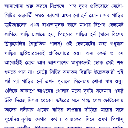
আনাগোনা শুরু করবে নিঃশব্দে। শব্দ দূষণ প্রতিরোধে মেট্রো-
সিটির অন্তর্বর্তী সমস্ত জায়গা এখন নো-হর্ন জোন। সব গাড়ির
ড্রাইভারদের এখন বাধ্যতামূলক ভাবে মাথায় বিশেষ হেলমেট
লাগিয়ে গাড়ি চালাতে হয়, পিছনের গাড়ির হর্ন (মানে বিশেষ
ফ্রিকুয়েন্সির বৈদ্যুতিক পালস) ওই হেলমেটের জন্য শুধুমাত্র
গাড়ির ড্রাইভারদেরই শ্রুতিগোচর হয়। অন্য কেউ তা সে
আরোহীই হোক আর আশপাশের মানুষজনই হোক সেই শব্দ
শুনতে পায় না। মেট্রো সিটির অন্যতম বিরক্তি উদ্রেককারী ওই
প্যাঁ প্যাঁ গাড়ির হর্ন এখন পুরানো সিনেমায় শোনা যায় শুধু।
ওদিকে আকাশে আগুনের গোলার মতো সূর্যটা সবেমাত্র একটু
উঁকি দিচ্ছে দিগন্ত থেকে। ডক্টরের মনে পড়ে গেল ছোটবেলায়
তাদের নদীয়ার গ্রামের বাড়ির দাওয়ায় দাঁড়িয়ে মায়ের সঙ্গে
সূর্যোদয়-সূর্যাস্ত দেখার কথা। আজকের দিনে ভ্রমণ পিপাসু