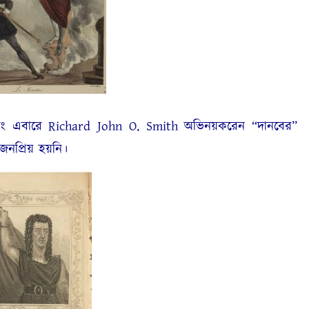
 এবারে Richard John O. Smith অভিনয়করেন “দানবের”
নপ্রিয় হয়নি।