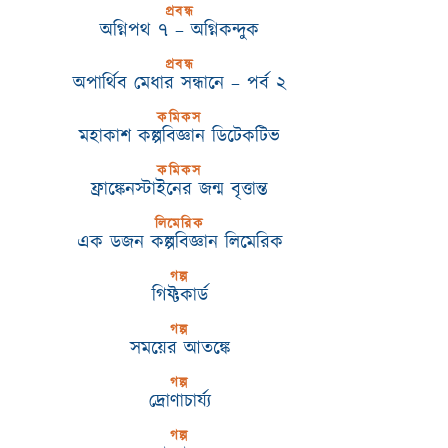
প্রবন্ধ
অগ্নিপথ ৭ – অগ্নিকন্দুক
প্রবন্ধ
অপার্থিব মেধার সন্ধানে – পর্ব ২
কমিকস
মহাকাশ কল্পবিজ্ঞান ডিটেকটিভ
কমিকস
ফ্রাঙ্কেনস্টাইনের জন্ম বৃত্তান্ত
লিমেরিক
এক ডজন কল্পবিজ্ঞান লিমেরিক
গল্প
গিফ্টকার্ড
গল্প
সময়ের আতঙ্কে
গল্প
দ্রোণাচার্য্য
গল্প