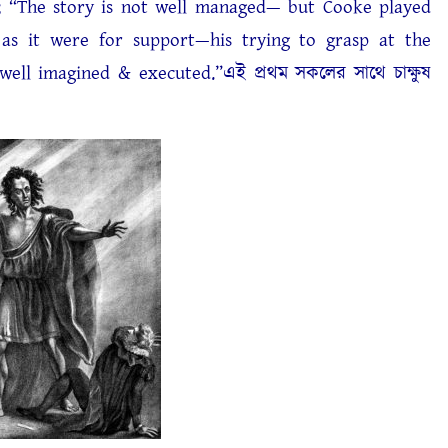
; “The story is not well managed— but Cooke played
as it were for support—his trying to grasp at the
ell imagined & executed.”এই প্রথম সকলের সাথে চাক্ষুষ