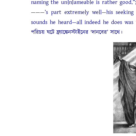
naming the un{n}ameable is rather good.”
———’s part extremely well—his seeking 
sounds he heard—all indeed he does was w
পরিচয় ঘটে ফ্র্যাঙ্কেনস্টাইনের ‘দানবের’ সাথে।