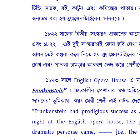
টিভি, নাটক, বই, কার্টুন এবং কমিক্সের পাতায়। সারা
অন্যতম ধরা হয় ফ্র্যাঙ্কেনস্টাইনের ‘দানবকে’।
১৮২২ সালের দ্বিতীয় সংস্করণ প্রকাশের আগে 
এবং ১৮২২ – এই দুই সংস্করণেই কোন ছবি দেখা য
আয়নাতেই কল্পনা করে নিতে হয় ফ্র্যাঙ্কেনস্টাইনের ‘দ
চোখ এবং পাতলা চামড়ার আবরণ ভেদ করে পেশীকো
১৮২৩ সালে English Opera House এ মঞ্চস্
Frankenstein”
। তৎকালীন পেশাদার মঞ্চ-অভিনে
‘দানবের’ ভূমিকায়। স্বয়ং মেরী শেলী এই নাটক 
“Frankenstein had prodigious success a
night at the English opera house. The 
dramatis personæ came, ——— [i.e., the 