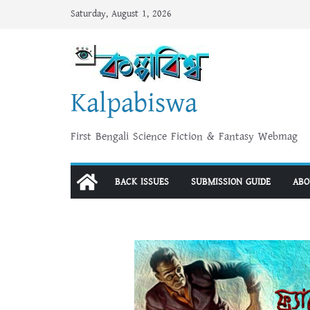
Skip
Saturday, August 1, 2026
to
content
Kalpabiswa
First Bengali Science Fiction & Fantasy Webmag
BACK ISSUES
SUBMISSION GUIDE
ABO