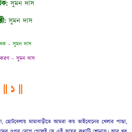
খক:
সুমন দাস
্পী:
সুমন দাস
খক – সুমন দাস
করণ – সুমন দাস
|| ১ ||
বেলায় মামাবাড়ীতে আমরা কয় ভাইবোনের খেলার পান্ডা,
। আমাদের ওপর রেগে গেলেই সে এই ভয়ের কথাটি শোনাত। আর খুব