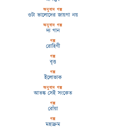
অনুবাদ গল্প
ওটা ভালোদের জায়গা নয়
অনুবাদ গল্প
দ্য গান
গল্প
রোহিণী
গল্প
বৃত্ত
গল্প
ইলোভাক
অনুবাদ গল্প
আতঙ্ক সেই সংকেত
গল্প
রোঁয়া
গল্প
মহাদ্রুম