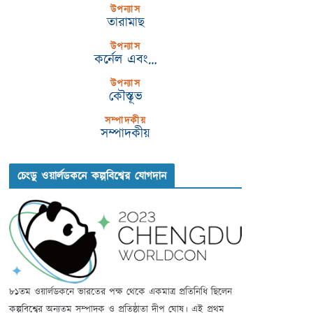
উপন্যাস
তারামাছ
উপন্যাস
কর্নেল এবং…
উপন্যাস
কৌস্তূভ
সম্পাদকীয়
সম্পাদকীয়
চেংডু ওয়ার্লডকনে কল্পবিশ্বের যোগদান
৮১তম ওয়ার্লডকনে ভারতের পক্ষ থেকে একমাত্র প্রতিনিধি ছিলেন
কল্পবিশ্বের অন্যতম সম্পাদক ও প্রতিষ্ঠাতা দীপ ঘোষ। এই প্রথম