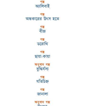
গল্প
অ্যালিবাই
গল্প
অন্ধকারের উৎস হতে
গল্প
বীজ
গল্প
ডরোথি
গল্প
ছায়া-কায়া
অনুবাদ গল্প
বুদ্ধির্যস্য
গল্প
যতিচিহ্ন
গল্প
জানালা
অনুবাদ গল্প