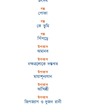
উৎসব
গল্প
পোকা
গল্প
কে তুমি
গল্প
পিঁপড়ে
উপন্যাস
অমানব
উপন্যাস
নক্ষত্রলোকে দস্তখত
উপন্যাস
মায়াশূন্যযান
উপন্যাস
আঁখিশ্রী
উপন্যাস
জিগজ্যাগ ও দুজন রানী