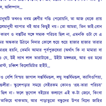
াস, অলিম্পাস…
ি তখনও নবম শ্রেণীর গন্ডি পেরোয়নি, তা আজ থেকে প্রায়
েমানুষী ব্যাপার বই আর কিছুই নয়। তো আমরা, তিন ভাই-বোন
 কারণ ও বস্তুটির সঙ্গে সম্যক পরিচয় ছিল না, এমনকি ওটা যে এ
ামের অন্ধকার উঠানে দিদার কোলে শুয়ে শুয়ে হাজার হাজার তারার
্রহ হয়নি, তেমনি আমার পূর্বপুরুষেরা (অর্থাৎ কি না মামারা বা
যে, উই দ্যাখ লাল তারাটাকে… উইটা মঙ্গলগ্রহ, আর ওর মধ্যে
েস্ট, চব্বিশ কিলোমিটার হাইট…
স্ময় জাগাল সপ্তর্ষিমন্ডল, লঘু সপ্তর্ষিমন্ডল, ক্যাসিওপিয়া,
মন্ডলীরা। স্কুলেপড়ার সময়ে সেইরকম কোনও ‘গ্রহ-তারা পরিচয়’
নও ছিল না। ফলে ভূগোল বইয়ের কল্যাণে এই ক-টা জেনে, কিংবা
 তাকিয়ে থাকতাম, আর পাড়াতুতো বন্ধুদের উপর বিদ্যে জাহির