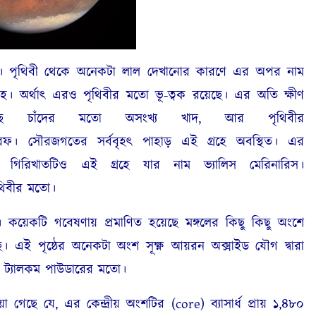
 পৃথিবী থেকে অনেকটা লাল দেখানোর কারণে এর অপর নাম
্রহ। অর্থাৎ এরও পৃথিবীর মতো ভূ-ত্বক রয়েছে। এর অতি ক্ষীণ
রয়েছে চাঁদের মতো অসংখ্য খাদ, আর পৃথিবীর
বরফ। সৌরজগতের সর্ববৃহৎ পাহাড় এই গ্রহে অবস্থিত। এর
র গিরিখাতটিও এই গ্রহে যার নাম ভ্যালিস মেরিনারিস।
ৃথিবীর মতো।
য়েকটি গবেষণায় প্রমাণিত হয়েছে মঙ্গলের কিছু কিছু অংশে
েছে। এই পৃষ্ঠের অনেকটা অংশ সূক্ষ্ণ আয়রন অক্সাইড যৌগ দ্বারা
 ট্যালকম পাউডারের মতো।
 যে, এর কেন্দ্রীয় অংশটির (core) ব্যাসার্ধ প্রায় ১,৪৮০