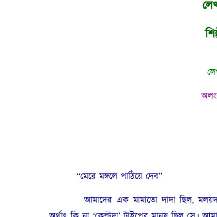
লে
শিল
লে
অলং
“মেরে মঙ্গলে পাঠিয়ে দেব”
আমাদের এক মামাতো দাদা ছিল, মলয়দা, ছোট
অর্থাৎ কি না ‘কেল্টুদা’ টাইপের মানুষ ছিল সে