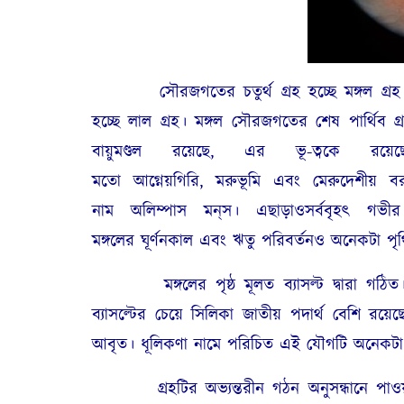
সৌরজগতের চতুর্থ গ্রহ হচ্ছে মঙ্গল গ্রহ।
হচ্ছে লাল গ্রহ। মঙ্গল সৌরজগতের শেষ পার্থিব গ
বায়ুমণ্ডল রয়েছে, এর ভূ-ত্বকে 
মতো আগ্নেয়গিরি, মরুভূমি এবং মেরুদেশীয় 
নাম অলিম্পাস মন্‌স। এছাড়াওসর্ববৃহৎ গভী
মঙ্গলের ঘূর্ণনকাল এবং ঋতু পরিবর্তনও অনেকটা প
মঙ্গলের পৃষ্ঠ মূলত ব্যাসল্ট দ্বারা গঠিত। ক
ব্যাসল্টের চেয়ে সিলিকা জাতীয় পদার্থ বেশি রয়
আবৃত। ধূলিকণা নামে পরিচিত এই যৌগটি অনেকটা
গ্রহটির অভ্যন্তরীন গঠন অনুসন্ধানে পাওয়া গেছে