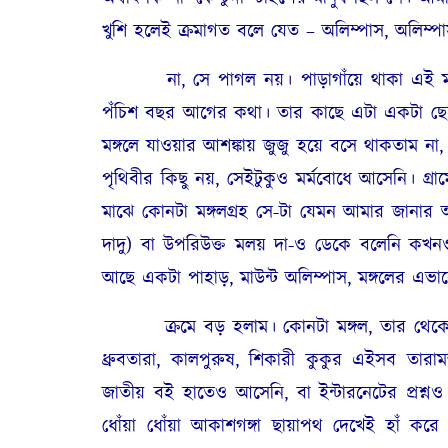
খুশি হলেই ক্রমাগত বলে যেত – অলিম্পাস, অলিম্প
না, সে পাগল নয়। পাড়াগাঁয়ে থাকা এই মানুষট
পঁচিশ বছর আগের কথা। তার কাছে এটা একটা ছেল
মঙ্গলে যাওয়ার আশঙ্কায় জুজু হয়ে বসে থাকতাম না,
পৃথিবীর কিছু নয়, সেইটুকুও মর্মবোধে আসেনি। গ্র
মাঝে কোনটা মঙ্গলগ্রহ সে-টা যেমন আমার জানার আগ
দাদু) বা উপরিউক্ত মলয় দা-ও ডেকে বলেনি কখনও 
আছে একটা পাহাড়, মাউন্ট অলিম্পাস, মঙ্গলের এভার
ক্রমে বড় হলাম। কোনটা মঙ্গল, তার থেকেও বেশি বি
ধ্রুবতারা, কালপুরুষ, শিকারী কুকুর এইসব তারা
জাতীয় বই হাতেও আসেনি, বা ইন্টারনেটের প্রশ্
ধোঁয়া ধোঁয়া আকাশগঙ্গা ছায়াপথ দেখেই হাঁ করে