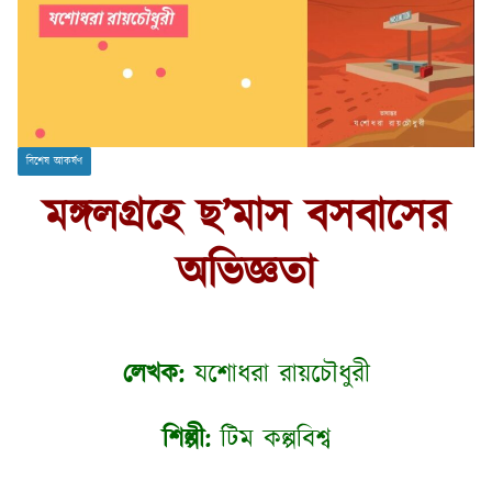
বিশেষ আকর্ষণ
মঙ্গলগ্রহে ছ’মাস বসবাসের
অভিজ্ঞতা
লেখক:
যশোধরা রায়চৌধুরী
শিল্পী:
টিম কল্পবিশ্ব