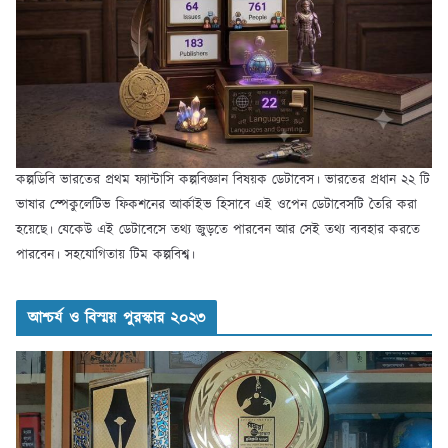
কল্পডিবি ভারতের প্রথম ফ্যান্টাসি কল্পবিজ্ঞান বিষয়ক ডেটাবেস। ভারতের প্রধান ২২ টি
ভাষার স্পেকুলেটিভ ফিকশনের আর্কাইভ হিসাবে এই ওপেন ডেটাবেসটি তৈরি করা
হয়েছে। যেকেউ এই ডেটাবেসে তথ্য জুড়তে পারবেন আর সেই তথ্য ব্যবহার করতে
পারবেন। সহযোগিতায় টিম কল্পবিশ্ব।
আশ্চর্য ও বিস্ময় পুরস্কার ২০২৩