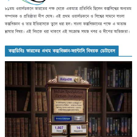
৮১তম ওয়ার্লডকনে ভারতের পক্ষ থেকে একমাত্র প্রতিনিধি ছিলেন কল্পবিশ্বের অন্যতম
সম্পাদক ও প্রতিষ্ঠাতা দীপ ঘোষ। এই প্রথম ওয়ার্লডকনে ও বিশ্বের সামনে বাংলা
কল্পবিজ্ঞান ও তার ইতিহাসকে তুলে ধরা হল। বাংলা কল্পবিজ্ঞানের পক্ষে এ অত্যন্ত
শ্লাঘার বিষয়। এই লিংকে ধরা থাকবে এই সংক্রান্ত সমস্ত খবর ও দীপের অভিজ্ঞতা।
কল্পডিবিঃ ভারতের প্রথম কল্পবিজ্ঞান-ফ্যান্টাসি বিষয়ক ডেটাবেস