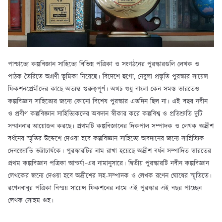
পাশ্চাত্যে কল্পবিজ্ঞান সাহিত্যে বিভিন্ন পত্রিকা ও সংগঠনের পুরস্কারগুলি লেখক ও
পাঠক তৈরিতে অগ্রণী ভূমিকা নিয়েছে। বিদেশে হুগো, নেবুলা প্রভৃতি পুরস্কার সায়েন্স
ফিকশনপ্রেমীদের কাছে অত্যন্ত গুরুত্বপূর্ণ। অথচ শুধু বাংলা কেন সমস্ত ভারতেও
কল্পবিজ্ঞান সাহিত্যের জন্যে কোনো বিশেষ পুরস্কার এতদিন ছিল না। এই বছর নবীন
ও প্রবীণ কল্পবিজ্ঞান সাহিত্যিকদের অবদান স্বীকার করে কল্পবিশ্ব ও প্রতিশ্রুতি দুটি
সম্মাননার আয়োজন করছে। প্রথমটি কল্পবিজ্ঞানের দিকপাল সম্পাদক ও লেখক অদ্রীশ
বর্ধনের স্মৃতির উদ্দেশে দেওয়া হবে কল্পবিজ্ঞান সাহিত্যে অবদানের জন্যে সাহিত্যিক
দেবজ্যোতি ভট্টাচার্যকে। পুরস্কারটির নাম রাখা হয়েছে অদ্রীশ বর্ধন সম্পাদিত ভারতের
প্রথম কল্পবিজ্ঞান পত্রিকা আশ্চর্য!-এর নামানুসারে। দ্বিতীয় পুরস্কারটি নবীন কল্পবিজ্ঞান
লেখকের জন্যে দেওয়া হবে অদ্রীশের সহ-সম্পাদক ও লেখক রণেন ঘোষের স্মৃতিতে।
রণেনবাবুর পত্রিকা বিস্ময় সায়েন্স ফিকশনের নামে এই পুরস্কার এই বছর পাচ্ছেন
লেখক সোহম গুহ।