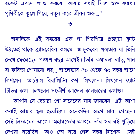
রকেট এখনো ল্যান্ড করবে। আবার সবাই মিলে শুরু করব।
পৃথিবীকে ভুলে গিয়ে, নতুন করে জীবন শুরু…”
৩
অন্যদিকে এই সময়ের এক গা শিরশিরে প্রচ্ছায়া ফুটে
উঠতেই থাকে ব্র্যাডবেরির কলমে। জাদুকরের ক্ষমতায় যা তিনি
দেখে ফেলেছেন পঞ্চাশ বছর আগেই। তিনি কথাবলা বাড়ি, গান
বা কবিতা শোনানো ঘর… আলেক্সার ৫০ থেকে ৭০ বছর আগে
লিখলেন। ভার্চুয়াল রিয়ালিটির কথা লিখলেন। লিখলেন ফ্ল্যাট
টিভির কথা। লিখলেন সংকীর্ণ ক্যান্সেল কালচারের কথাও।
“আপনি যে বেচারা পো সায়েবের নাম জানবেন, এটা আশা
করাই আমার ভুল হয়েছিল। অনেকদিন আগে মারা গেছেন।
সেই লিংকনের আগে। ‘মহাযজ্ঞে’র আগুনে তাঁর সব বই পুড়িয়ে
দেওয়া হয়েছিল। তাও তো হয়ে গেল বছর ত্রিশেক। সেই