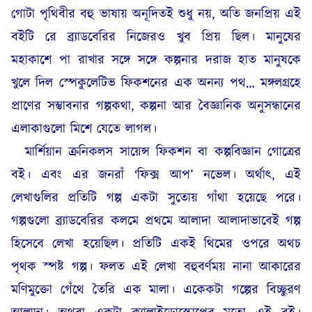
গোটা পৃথিবীর বহু ভাষায় অনূদিতই শুধু নয়, অতি জনপ্রিয় এই
বইটি রে ব্র্যাডবেরির নিজেরও খুব প্রিয় ছিল। মানুষের
মহাকাশে পা রাখার সঙ্গে সঙ্গে কল্পনার দরাজ হাত মানুষকে
খুলে দিল স্পেকুলেটিভ ফিকশনের এক অনন্য পথ… মঙ্গলগ্রহে
প্রাণের সম্ভাবনার গল্পকথা, কল্পনা আর বৈজ্ঞানিক অনুসন্ধানের
এলাকাগুলো মিশে যেতে লাগল।
মার্শিয়ান ক্রনিকলস সায়েন্স ফিকশন বা কল্পবিজ্ঞান গোত্রের
বই। এবং এর জনরাঁ ‘ফিক্স আপ’ নভেল। অর্থাৎ, এই
লেখাগুলির প্রতিটি গল্প একটা সুতোয় গাঁথা হয়েছে পরে।
গল্পগুলো ব্র্যাডবেরির কলমে প্রথমে আলাদা আলাদাভাবেই গল্প
হিসেবে লেখা হয়েছিল। প্রতিটি একই থিমের ওপরে অথচ
পৃথক স্পষ্ট গল্প। ফলত এই লেখা বহুবর্ণময় নানা আকারের
মণিমুক্তো গেঁথে তৈরি এক মালা। একেকটা গল্পের বিচ্ছুরণ