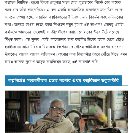
করছেন নিয়মিত। হ্যুগো কিংবা নেবুলার মতন সেরা পুরস্কারের লিস্টে বেশ কয়েক
বছর ধরে তাঁরা ফাইনালিস্ট। এ হেন একটি আন্তর্জাতিক অনলাইন ম্যাগাজিন থেকে
জানতে চাওয়া হচ্ছে, বাঙালির কল্পবিজ্ঞানের ইতিহাস, তার বিবর্তন এবং ভবিতব্যের
কথা। জানতে চাওয়া হচ্ছে, কারা লিখছেন নতুন যুগের এই আখ্যান? এতবড় একটা
কর্মযজ্ঞে আমাদের চ্যালেঞ্জই বা কী? দীপের বয়ানে সে সবের উত্তর উঠে এসেছে
নিঁখুত ভাবে। এত সুন্দর একটা আলোচনার জন্য কল্পবিশ্ব টিমের তরফ থেকে স্ট্রেঞ্জ
হরাইজনের এডিটোরিয়াল টিম এবং বিশেষভাবে গৌতম ভাটিয়াকে অশেষ ধন্যবাদ।
দীপকেও অনেক অনেক অভিনন্দন। বাংলার কথা বিশ্ববাসীর কানে পৌঁছে দিতে এমন
আরও অনেক সুযোগ আসুক কল্পবিশ্বের কাছে, এই কামনাই করি।
কল্পবিশ্বের সহযোগীতায় প্রস্তুত বাংলার প্রথম কল্পবিজ্ঞান ডকুমেন্টরি