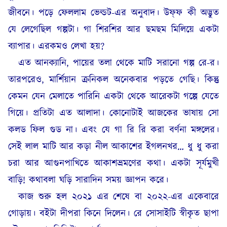
জীবনে। পড়ে ফেললাম ভেল্ডট-এর অনুবাদ। উফ্‌ফ কী অদ্ভুত
যে লেগেছিল গল্পটা। গা শিরশির আর ছমছম মিলিয়ে একটা
ব্যাপার। এরকমও লেখা হয়?
এত আনক্যানি, পায়ের তলা থেকে মাটি সরানো গল্প রে-র।
তারপরেও, মার্শিয়ান ক্রনিকল অনেকবার পড়তে গেছি। কিন্তু
কেমন যেন মেলাতে পারিনি একটা থেকে আরেকটা গল্পে যেতে
গিয়ে। প্রতিটা এত আলাদা। কোনোটাই আজকের ভাষায় সো
কলড ফিল গুড না। এবং যে গা রি রি করা বর্ণনা মঙ্গলের।
সেই লাল মাটি আর কড়া নীল আকাশের ইগলনখর… ধু ধু করা
চরা আর আগুনপাখিতে আকাশভ্রমণের কথা। একটা সূর্যমুখী
বাড়ি! কথাবলা ঘড়ি সারাদিন সময় জ্ঞাপন করে।
কাজ শুরু হল ২০২১ এর শেষে বা ২০২২-এর একেবারে
গোড়ায়। বইটা দীপরা কিনে দিলেন। রে সোসাইটি স্বীকৃত ছাপা