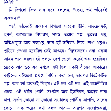
১৯৭৫।”
মি বিগলো বিজ্ঞ ভাব করে বললেন, “ওহো, ওই তাঁদেরই
একজন।”
“হ্যাঁ, তাঁদেরই একজন বিগলো সাহেব! উনি, লাভক্র্যাফট,
হথর্ন, অ্যামব্রোজ বিয়ারস, সমস্ত ভয়ের গল্প, ভূতের গল্প,
অতিপ্রাকৃত আর কল্পগল্প, আর হ্যাঁ ভবিষ্যৎ নিয়ে লেখা গল্পও।
পুড়িয়ে দেওয়া হয়েছিল সেই আগুনে। নিষ্ঠুরভাবে। ওরা একটা
আইন পাস করল। হ্যাঁ প্রথমে বেশ ছোটো করেই শুরু হয়েছিল।
১৯৫০ আর ৬০ এর দশকে এটা ছিল একটা বীজের আকারে।
কার্টুনের বইগুলো প্রথমে নিষিদ্ধ করা হল, তারপর ডিটেকটিভ
গল্প, আর হ্যাঁ অবশ্যই ফিল্‌ম। এই দল ওই দল, এই রাজনীতির
লোক, ওই ধর্মীয় গোষ্ঠী, সংগঠন আর ইউনিয়ন, তাদের নানা
চাপ, সর্বদা কোনো না কোনো সংখ্যালঘু গোষ্ঠীর আপত্তি, তাদের
কোনো এক ভয়ের কথা বলত তারা— তারপর সংখ্যাগুরুরা,