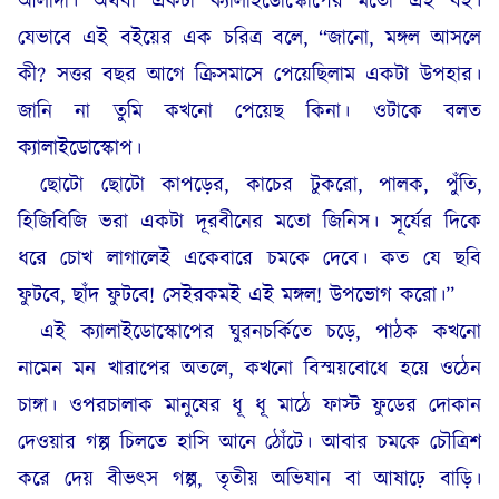
আলাদা। অথবা একটা ক্যালাইডোস্কোপের মতো এই বই।
যেভাবে এই বইয়ের এক চরিত্র বলে, “জানো, মঙ্গল আসলে
কী? সত্তর বছর আগে ক্রিসমাসে পেয়েছিলাম একটা উপহার।
জানি না তুমি কখনো পেয়েছ কিনা। ওটাকে বলত
ক্যালাইডোস্কোপ।
ছোটো ছোটো কাপড়ের, কাচের টুকরো, পালক, পুঁতি,
হিজিবিজি ভরা একটা দূরবীনের মতো জিনিস। সূর্যের দিকে
ধরে চোখ লাগালেই একেবারে চমকে দেবে। কত যে ছবি
ফুটবে, ছাঁদ ফুটবে! সেইরকমই এই মঙ্গল! উপভোগ করো।”
এই ক্যালাইডোস্কোপের ঘুরনচর্কিতে চড়ে, পাঠক কখনো
নামেন মন খারাপের অতলে, কখনো বিস্ময়বোধে হয়ে ওঠেন
চাঙ্গা। ওপরচালাক মানুষের ধূ ধূ মাঠে ফাস্ট ফুডের দোকান
দেওয়ার গল্প চিলতে হাসি আনে ঠোঁটে। আবার চমকে চৌত্রিশ
করে দেয় বীভৎস গল্প, তৃতীয় অভিযান বা আষাঢ়ে বাড়ি।