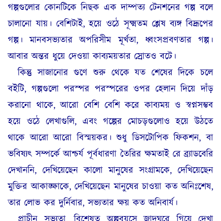
গল্পগুলোর কোনটিকে নিছক এক দাম্পত্য টেনশনের গল্প বলে
চালানো যায়। বেশিটাই, হয়ে ওঠে সূক্ষ্মতম শ্লেষ ব্যঙ্গ বিদ্রূপের
গল্প। মানবসভ্যতার অপরিসীম মূর্খতা, ধ্বংসপ্রবণতার গল্প।
আবার অন্তর ধুয়ে দেওয়া কাব্যময়তার স্রোতও বটে।
কিন্তু সাজানোর গুণে শুরু থেকে যত শেষের দিকে চলে
বইটি, গল্পগুলো পরস্পর পরস্পরের ওপর হেলান দিয়ে দাঁড়
করানো থাকে, আরো বেশি বেশি করে কাব্যময় ও স্বপ্নসম্ভব
হয়ে ওঠে লেখাগুলি, এবং গল্পের মোচড়গুলোও হয়ে উঠতে
থাকে আরো আরো বিস্ময়কর। শুধু ডিসটোপিক ফিকশন, বা
ভবিষ্যৎ সম্পর্কে আশ্চর্য পূর্বধারণা তৈরির ক্ষমতাই রে ব্র্যাডবেরি
দেখাননি, দেখিয়েছেন কালো মানুষের সংগ্রামকে, দেখিয়েছেন
মুক্তির আকাঙ্ক্ষাকে, দেখিয়েছেন মানুষের চাওয়া কত অনিঃশেষ,
তার লোভ কর দুর্নিবার, সভ্যতার ক্ষয় কত অনিবার্য।
প্রাচীন সভ্যতা, বিশেষত অল্পবয়সে জাদুঘরে গিয়ে দেখা