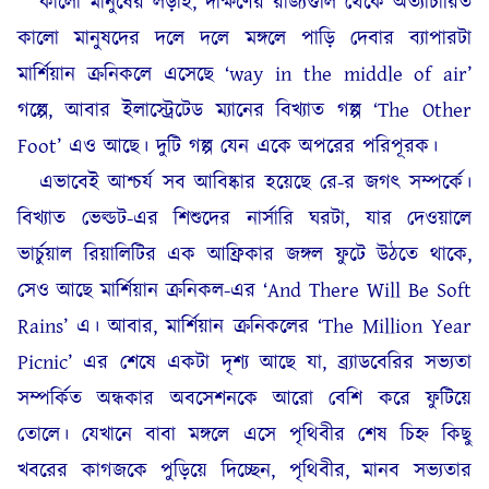
কালো মানুষের লড়াই, দক্ষিণের রাজ্যগুলি থেকে অত্যাচারিত
কালো মানুষদের দলে দলে মঙ্গলে পাড়ি দেবার ব্যাপারটা
মার্শিয়ান ক্রনিকলে এসেছে ‘way in the middle of air’
গল্পে, আবার ইলাস্ট্রেটেড ম্যানের বিখ্যাত গল্প ‘The Other
Foot’ এও আছে। দুটি গল্প যেন একে অপরের পরিপূরক।
এভাবেই আশ্চর্য সব আবিষ্কার হয়েছে রে-র জগৎ সম্পর্কে।
বিখ্যাত ভেল্ডট-এর শিশুদের নার্সারি ঘরটা, যার দেওয়ালে
ভার্চুয়াল রিয়ালিটির এক আফ্রিকার জঙ্গল ফুটে উঠতে থাকে,
সেও আছে মার্শিয়ান ক্রনিকল-এর ‘And There Will Be Soft
Rains’ এ। আবার, মার্শিয়ান ক্রনিকলের ‘The Million Year
Picnic’ এর শেষে একটা দৃশ্য আছে যা, ব্র্যাডবেরির সভ্যতা
সম্পর্কিত অন্ধকার অবসেশনকে আরো বেশি করে ফুটিয়ে
তোলে। যেখানে বাবা মঙ্গলে এসে পৃথিবীর শেষ চিহ্ন কিছু
খবরের কাগজকে পুড়িয়ে দিচ্ছেন, পৃথিবীর, মানব সভ্যতার