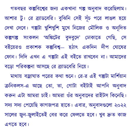
গতবছর কল্পবিশ্বের জন্য একখানা গল্প অনুবাদ করেছিলাম।
আশার টু। রে ব্র্যাডবেরি। বুঝিনি সেই সূঁচ পরে লাঙল হয়ে
দেখা দেবে। গল্পটা খুশিখুশি মুখে নিজের মৌলিক ও অনূদিত
কল্পগল্প সংকলন ‘অঙ্কিটের বুদবুদে’ ঢোকাতে গেছি, সে
বইয়েরও প্রকাশক কল্পবিশ্ব— হঠাৎ একদিন দীপ ঘোষের
ফোন। দিদি এখন এ গল্পটা এই বইতে রাখবেন না। আমাদের
বড়ো পরিকল্পনা আসছে রে ব্র্যাডবেরি নিয়ে।
মাথায় বজ্রাঘাত পরের কথা শুনে। রে-র এই গল্পটা মার্শিয়ান
ক্রনিকলস-এ আছে তো, তা, গোটা বইটাই আপনি অনুবাদ
করুন এটা আমরা চাই। আমরা ওঁর অনুবাদের রাইটস কিনেছি।
সদ্য সদ্য পেয়েছি কাগজপত্র হাতে। এবার, অনুবাদগুলো ২০২২
সালের জুন-জুলাইতেই বের করে ফেলতে হবে। খুব দ্রুত কাজ
এগতে হবে।