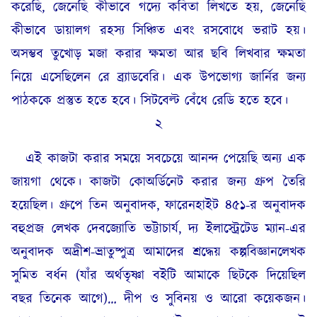
করেছি, জেনেছি কীভাবে গদ্যে কবিতা লিখতে হয়, জেনেছি
কীভাবে ডায়ালগ রহস্য সিঞ্চিত এবং রসবোধে ভরাট হয়।
অসম্ভব তুখোড় মজা করার ক্ষমতা আর ছবি লিখবার ক্ষমতা
নিয়ে এসেছিলেন রে ব্র্যাডবেরি। এক উপভোগ্য জার্নির জন্য
পাঠককে প্রস্তুত হতে হবে। সিটবেল্ট বেঁধে রেডি হতে হবে।
২
এই কাজটা করার সময়ে সবচেয়ে আনন্দ পেয়েছি অন্য এক
জায়গা থেকে। কাজটা কোঅর্ডিনেট করার জন্য গ্রুপ তৈরি
হয়েছিল। গ্রুপে তিন অনুবাদক, ফারেনহাইট ৪৫১-র অনুবাদক
বহুপ্রজ লেখক দেবজ্যোতি ভট্টাচার্য, দ্য ইলাস্ট্রেটেড ম্যান-এর
অনুবাদক অদ্রীশ-ভ্রাতুষ্পুত্র আমাদের শ্রদ্ধেয় কল্পবিজ্ঞানলেখক
সুমিত বর্ধন (যাঁর অর্থতৃষ্ণা বইটি আমাকে ছিটকে দিয়েছিল
বছর তিনেক আগে)… দীপ ও সুবিনয় ও আরো কয়েকজন।