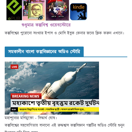
কল্পবিশ্বের পুরোনো সংখ্যার ইপাব ও মোবি ইবুক কেনার জন্যে ক্লিক করুন এখানে।
সমকালীন বাংলা কল্পবিজ্ঞানের অডিও স্টোরি
মহাশূন্যের মণিমুক্তো - সিদ্ধার্থ ঘোষ।
কল্পবিশ্বের সহযোগিতায় বানানো এই রুদ্ধশ্বাস কল্পবিজ্ঞান গল্পটির অডিও স্টোরি শুনুন