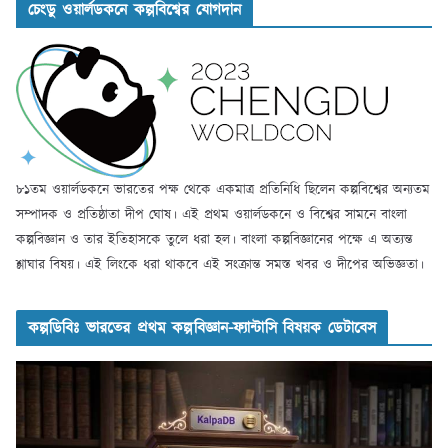
চেংডু ওয়ার্লডকনে কল্পবিশ্বের যোগদান
৮১তম ওয়ার্লডকনে ভারতের পক্ষ থেকে একমাত্র প্রতিনিধি ছিলেন কল্পবিশ্বের অন্যতম
সম্পাদক ও প্রতিষ্ঠাতা দীপ ঘোষ। এই প্রথম ওয়ার্লডকনে ও বিশ্বের সামনে বাংলা
কল্পবিজ্ঞান ও তার ইতিহাসকে তুলে ধরা হল। বাংলা কল্পবিজ্ঞানের পক্ষে এ অত্যন্ত
শ্লাঘার বিষয়। এই লিংকে ধরা থাকবে এই সংক্রান্ত সমস্ত খবর ও দীপের অভিজ্ঞতা।
কল্পডিবিঃ ভারতের প্রথম কল্পবিজ্ঞান-ফ্যান্টাসি বিষয়ক ডেটাবেস