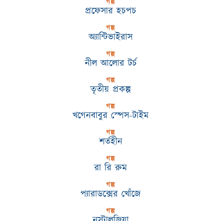
গল্প
প্রফেসার হচপচ
গল্প
অ্যান্টিভাইরাস
গল্প
নীল আলোর টর্চ
গল্প
তৃতীয় প্রকল্প
গল্প
খগেনবাবুর স্পেস-টাইম
গল্প
শর্তহীন
গল্প
রা রি রুম
গল্প
প্যারাডক্সের খোঁজে
গল্প
নস্টালজিয়া