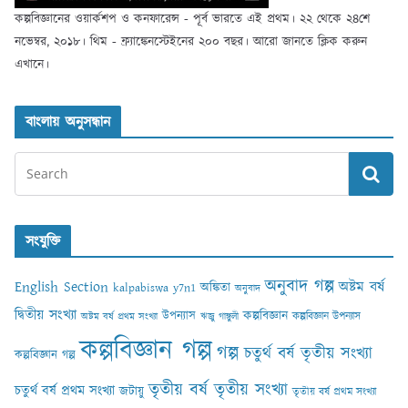
কল্পবিজ্ঞানের ওয়ার্কশপ ও কনফারেন্স - পূর্ব ভারতে এই প্রথম। ২২ থেকে ২৪শে
নভেম্বর, ২০১৮। থিম - ফ্র্যাঙ্কেনস্টেইনের ২০০ বছর। আরো জানতে ক্লিক করুন
এখানে।
বাংলায় অনুসন্ধান
সংযুক্তি
অনুবাদ গল্প
English Section
অষ্টম বর্ষ
অঙ্কিতা
kalpabiswa y7n1
অনুবাদ
দ্বিতীয় সংখ্যা
কল্পবিজ্ঞান
উপন্যাস
কল্পবিজ্ঞান উপন্যাস
অষ্টম বর্ষ প্রথম সংখ্যা
ঋজু গাঙ্গুলী
কল্পবিজ্ঞান গল্প
গল্প
চতুর্থ বর্ষ তৃতীয় সংখ্যা
কল্পবিজ্ঞান গল্প
তৃতীয় বর্ষ তৃতীয় সংখ্যা
চতুর্থ বর্ষ প্রথম সংখ্যা
জটায়ু
তৃতীয় বর্ষ প্রথম সংখ্যা