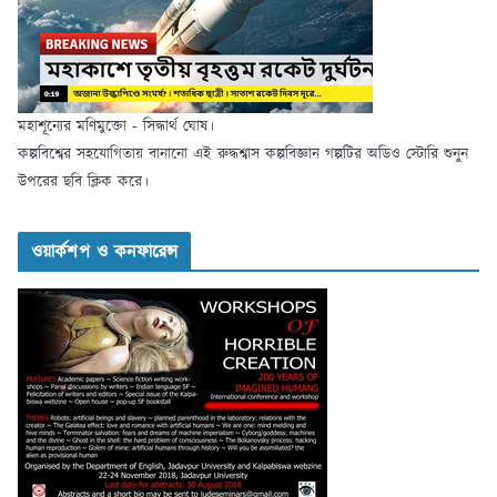
মহাশূন্যের মণিমুক্তো - সিদ্ধার্থ ঘোষ।
কল্পবিশ্বের সহযোগিতায় বানানো এই রুদ্ধশ্বাস কল্পবিজ্ঞান গল্পটির অডিও স্টোরি শুনুন
উপরের ছবি ক্লিক করে।
ওয়ার্কশপ ও কনফারেন্স