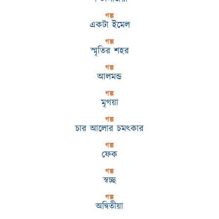
গল্প
একটা ইমেল
গল্প
স্মৃতির শহর
গল্প
আলমন্ড
গল্প
মৃগয়া
গল্প
চার আলোর চমৎকার
গল্প
ফেক
গল্প
স্বচ্ছ
গল্প
অদ্বিতীয়া