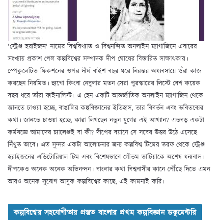
'স্ট্রেঞ্জ হরাইজন' নামের বিশ্ববিখ্যাত ও বিশ্বনন্দিত অনলাইন ম্যাগাজিনে এবারের
সংখ্যায় প্রকাশ পেল কল্পবিশ্বের সম্পাদক দীপ ঘোষের বিস্তারিত সাক্ষাৎকার।
স্পেকুলেটিভ ফিকশনের ওপর দীর্ঘ বাইশ বছর ধরে নিরন্তর অধ্যবসায়ে ওঁরা কাজ
করছেন নিয়মিত। হ্যুগো কিংবা নেবুলার মতন সেরা পুরস্কারের লিস্টে বেশ কয়েক
বছর ধরে তাঁরা ফাইনালিস্ট। এ হেন একটি আন্তর্জাতিক অনলাইন ম্যাগাজিন থেকে
জানতে চাওয়া হচ্ছে, বাঙালির কল্পবিজ্ঞানের ইতিহাস, তার বিবর্তন এবং ভবিতব্যের
কথা। জানতে চাওয়া হচ্ছে, কারা লিখছেন নতুন যুগের এই আখ্যান? এতবড় একটা
কর্মযজ্ঞে আমাদের চ্যালেঞ্জই বা কী? দীপের বয়ানে সে সবের উত্তর উঠে এসেছে
নিঁখুত ভাবে। এত সুন্দর একটা আলোচনার জন্য কল্পবিশ্ব টিমের তরফ থেকে স্ট্রেঞ্জ
হরাইজনের এডিটোরিয়াল টিম এবং বিশেষভাবে গৌতম ভাটিয়াকে অশেষ ধন্যবাদ।
দীপকেও অনেক অনেক অভিনন্দন। বাংলার কথা বিশ্ববাসীর কানে পৌঁছে দিতে এমন
আরও অনেক সুযোগ আসুক কল্পবিশ্বের কাছে, এই কামনাই করি।
কল্পবিশ্বের সহযোগীতায় প্রস্তুত বাংলার প্রথম কল্পবিজ্ঞান ডকুমেন্টরি