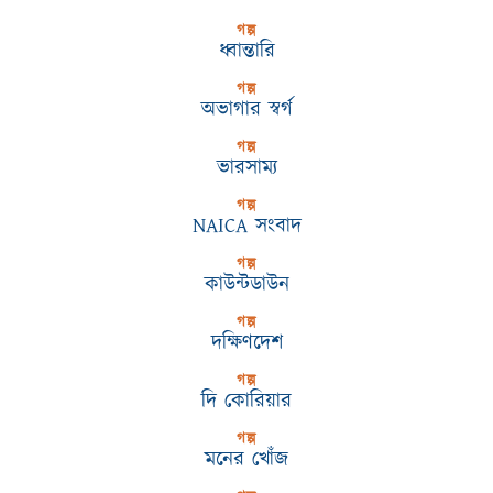
গল্প
ধ্বান্তারি
গল্প
অভাগার স্বর্গ
গল্প
ভারসাম্য
গল্প
NAICA সংবাদ
গল্প
কাউন্টডাউন
গল্প
দক্ষিণদেশ
গল্প
দি কোরিয়ার
গল্প
মনের খোঁজ