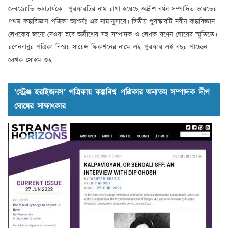
দেবজ্যোতি ভট্টাচার্যকে। পুরস্কারটির নাম রাখা হয়েছে অদ্রীশ বর্ধন সম্পাদিত ভারতের
প্রথম কল্পবিজ্ঞান পত্রিকা আশ্চর্য!-এর নামানুসারে। দ্বিতীয় পুরস্কারটি নবীন কল্পবিজ্ঞান
লেখকের জন্যে দেওয়া হবে অদ্রীশের সহ-সম্পাদক ও লেখক রণেন ঘোষের স্মৃতিতে।
রণেনবাবুর পত্রিকা বিস্ময় সায়েন্স ফিকশনের নামে এই পুরস্কার এই বছর পাচ্ছেন
লেখক সোহম গুহ।
‘স্ট্রেঞ্জ হরাইজনস’ পত্রিকায় কল্পবিশ্ব পত্রিকার অন্যতম সম্পাদক দীপ
ঘোষের সাক্ষাৎকার