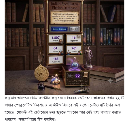
কল্পডিবি ভারতের প্রথম ফ্যান্টাসি কল্পবিজ্ঞান বিষয়ক ডেটাবেস। ভারতের প্রধান ২২ টি
ভাষার স্পেকুলেটিভ ফিকশনের আর্কাইভ হিসাবে এই ওপেন ডেটাবেসটি তৈরি করা
হয়েছে। যেকেউ এই ডেটাবেসে তথ্য জুড়তে পারবেন আর সেই তথ্য ব্যবহার করতে
পারবেন। সহযোগিতায় টিম কল্পবিশ্ব।