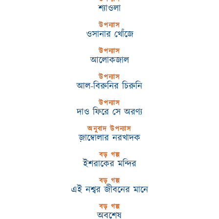
শ্যাওলা
উপন্যাস
ওসানার খোঁজে
উপন্যাস
আলোকজাল
উপন্যাস
আল-বিরুনির চিরুনি
উপন্যাস
দাও ফিরে সে অরণ্য
অনুবাদ উপন্যাস
জ়াম্বোলার নরখাদক
বড় গল্প
ইশরাকের মন্দির
বড় গল্প
এই নশ্বর জীবনের মানে
বড় গল্প
অবশেষ