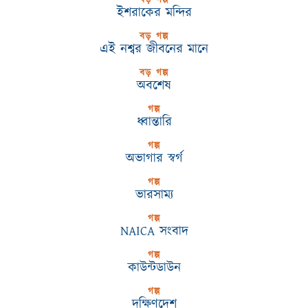
বড় গল্প
ইশরাকের মন্দির
বড় গল্প
এই নশ্বর জীবনের মানে
বড় গল্প
অবশেষ
গল্প
ধ্বান্তারি
গল্প
অভাগার স্বর্গ
গল্প
ভারসাম্য
গল্প
NAICA সংবাদ
গল্প
কাউন্টডাউন
গল্প
দক্ষিণদেশ