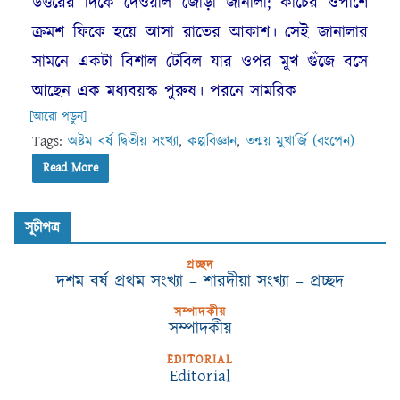
উত্তরের দিকে দেওয়াল জোড়া জানালা; কাচের ওপাশে
ক্রমশ ফিকে হয়ে আসা রাতের আকাশ। সেই জানালার
সামনে একটা বিশাল টেবিল যার ওপর মুখ গুঁজে বসে
আছেন এক মধ্যবয়স্ক পুরুষ। পরনে সামরিক
[আরো পড়ুন]
Tags:
অষ্টম বর্ষ দ্বিতীয় সংখ্যা
,
কল্পবিজ্ঞান
,
তন্ময় মুখার্জি (বংপেন)
Read More
সূচীপত্র
প্রচ্ছদ
দশম বর্ষ প্রথম সংখ্যা – শারদীয়া সংখ্যা – প্রচ্ছদ
সম্পাদকীয়
সম্পাদকীয়
EDITORIAL
Editorial