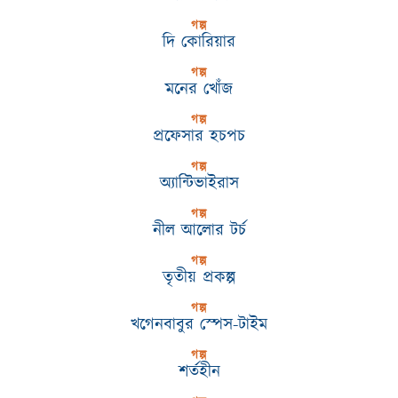
গল্প
দি কোরিয়ার
গল্প
মনের খোঁজ
গল্প
প্রফেসার হচপচ
গল্প
অ্যান্টিভাইরাস
গল্প
নীল আলোর টর্চ
গল্প
তৃতীয় প্রকল্প
গল্প
খগেনবাবুর স্পেস-টাইম
গল্প
শর্তহীন