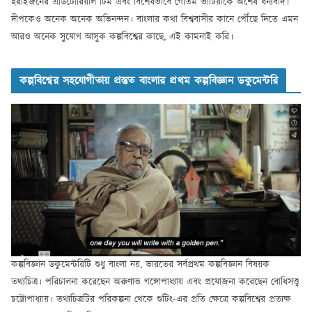
হরাইজনের এডিটোরিয়াল টিম এবং বিশেষভাবে গৌতম ভাটিয়াকে অশেষ ধন্যবাদ।
দীপকেও অনেক অনেক অভিনন্দন। বাংলার কথা বিশ্ববাসীর কানে পৌঁছে দিতে এমন
আরও অনেক সুযোগ আসুক কল্পবিশ্বের কাছে, এই কামনাই করি।
কল্পবিশ্বের সহযোগীতায় প্রস্তুত বাংলার প্রথম কল্পবিজ্ঞান ডকুমেন্টরি
কল্পবিজ্ঞান ডকুমেন্টরিটি শুধু বাংলা নয়, ভারতের সর্বপ্রথম কল্পবিজ্ঞান বিষয়ক
তথ্যচিত্র। পরিচালনা করেছেন অরুণাভ গঙ্গোপাধ্যায় এবং প্রযোজনা করেছেন বোধিসত্ত্ব
চট্টোপাধ্যায়। তথ্যচিত্রটির পরিকল্পনা থেকে শুটিং-এর প্রতি ক্ষেত্রে কল্পবিশ্বের প্রত্যক্ষ