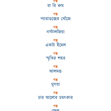
গল্প
রা রি রুম
গল্প
প্যারাডক্সের খোঁজে
গল্প
নস্টালজিয়া
গল্প
একটা ইমেল
গল্প
স্মৃতির শহর
গল্প
আলমন্ড
গল্প
মৃগয়া
গল্প
চার আলোর চমৎকার
গল্প
ফেক