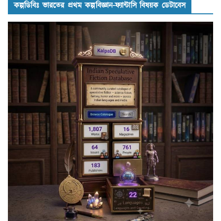
কল্পডিবিঃ ভারতের প্রথম কল্পবিজ্ঞান-ফ্যান্টাসি বিষয়ক ডেটাবেস