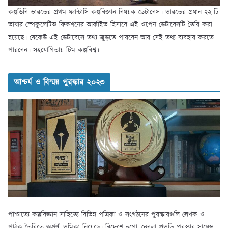
কল্পডিবি ভারতের প্রথম ফ্যান্টাসি কল্পবিজ্ঞান বিষয়ক ডেটাবেস। ভারতের প্রধান ২২ টি
ভাষার স্পেকুলেটিভ ফিকশনের আর্কাইভ হিসাবে এই ওপেন ডেটাবেসটি তৈরি করা
হয়েছে। যেকেউ এই ডেটাবেসে তথ্য জুড়তে পারবেন আর সেই তথ্য ব্যবহার করতে
পারবেন। সহযোগিতায় টিম কল্পবিশ্ব।
আশ্চর্য ও বিস্ময় পুরস্কার ২০২৩
পাশ্চাত্যে কল্পবিজ্ঞান সাহিত্যে বিভিন্ন পত্রিকা ও সংগঠনের পুরস্কারগুলি লেখক ও
পাঠক তৈরিতে অগ্রণী ভূমিকা নিয়েছে। বিদেশে হুগো, নেবুলা প্রভৃতি পুরস্কার সায়েন্স