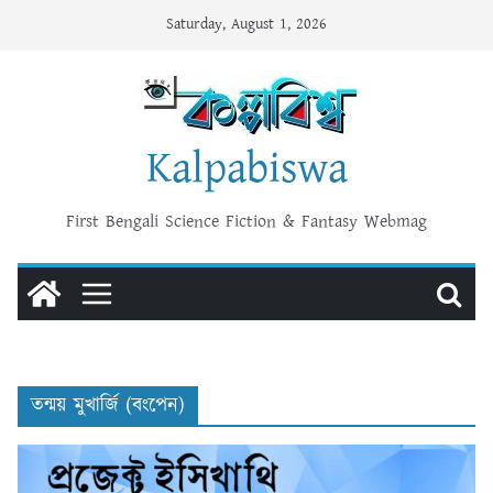
Skip
Saturday, August 1, 2026
to
content
Kalpabiswa
First Bengali Science Fiction & Fantasy Webmag
তন্ময় মুখার্জি (বংপেন)