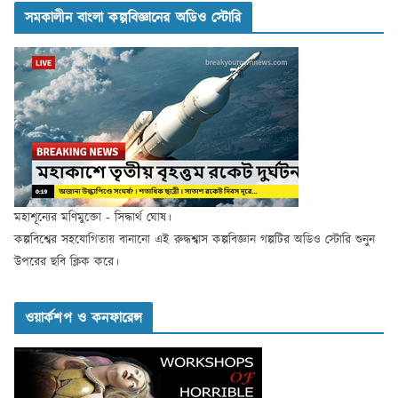
সমকালীন বাংলা কল্পবিজ্ঞানের অডিও স্টোরি
মহাশূন্যের মণিমুক্তো - সিদ্ধার্থ ঘোষ।
কল্পবিশ্বের সহযোগিতায় বানানো এই রুদ্ধশ্বাস কল্পবিজ্ঞান গল্পটির অডিও স্টোরি শুনুন
উপরের ছবি ক্লিক করে।
ওয়ার্কশপ ও কনফারেন্স