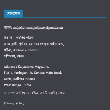
যোগাযোগ
ইমেল
:
kalpabiswa.kalpabijnan@gmail.com
ঠিকানা
– কল্পবিশ্ব পত্রিকা
৬ নং ফ্ল্যাট, পূর্বায়ন, ২৫ নম্বর কেন্দুয়া মেইন রোড,
গড়িয়া, কলকাতা – ৭০০০৮৪
পশ্চিমবঙ্গ, ভারত
Address : Kalpabiswa Magazine,
Flat-6, Purbayan, 25 Kendua Main Road,
Garia, Kolkata-700084
West Bengal, India
© 2022 কল্পবিশ্ব ওয়েবজিন,
একটি কল্পবিশ্ব প্রয়াস
Privacy Policy