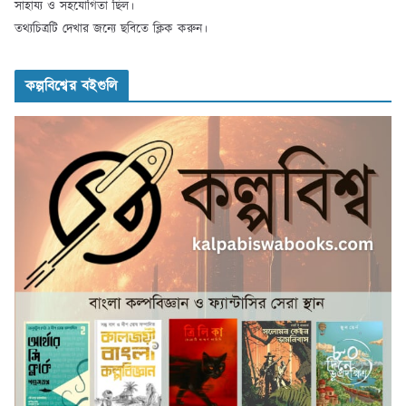
সাহায্য ও সহযোগিতা ছিল।
তথ্যচিত্রটি দেখার জন্যে ছবিতে ক্লিক করুন।
কল্পবিশ্বের বইগুলি