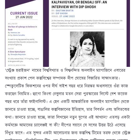
'স্ট্রেঞ্জ হরাইজন' নামের বিশ্ববিখ্যাত ও বিশ্বনন্দিত অনলাইন ম্যাগাজিনে এবারের
সংখ্যায় প্রকাশ পেল কল্পবিশ্বের সম্পাদক দীপ ঘোষের বিস্তারিত সাক্ষাৎকার।
স্পেকুলেটিভ ফিকশনের ওপর দীর্ঘ বাইশ বছর ধরে নিরন্তর অধ্যবসায়ে ওঁরা কাজ
করছেন নিয়মিত। হ্যুগো কিংবা নেবুলার মতন সেরা পুরস্কারের লিস্টে বেশ কয়েক
বছর ধরে তাঁরা ফাইনালিস্ট। এ হেন একটি আন্তর্জাতিক অনলাইন ম্যাগাজিন থেকে
জানতে চাওয়া হচ্ছে, বাঙালির কল্পবিজ্ঞানের ইতিহাস, তার বিবর্তন এবং ভবিতব্যের
কথা। জানতে চাওয়া হচ্ছে, কারা লিখছেন নতুন যুগের এই আখ্যান? এতবড় একটা
কর্মযজ্ঞে আমাদের চ্যালেঞ্জই বা কী? দীপের বয়ানে সে সবের উত্তর উঠে এসেছে
নিঁখুত ভাবে। এত সুন্দর একটা আলোচনার জন্য কল্পবিশ্ব টিমের তরফ থেকে স্ট্রেঞ্জ