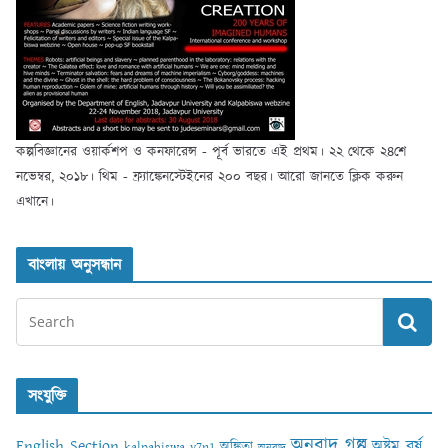
কল্পবিজ্ঞানের ওয়ার্কশপ ও কনফারেন্স - পূর্ব ভারতে এই প্রথম। ২২ থেকে ২৪শে
নভেম্বর, ২০১৮। থিম - ফ্র্যাঙ্কেনস্টেইনের ২০০ বছর। আরো জানতে ক্লিক করুন
এখানে।
বাংলায় অনুসন্ধান
সংযুক্তি
অনুবাদ গল্প
English Section
অষ্টম বর্ষ
অঙ্কিতা
kalpabiswa y7n1
অনুবাদ