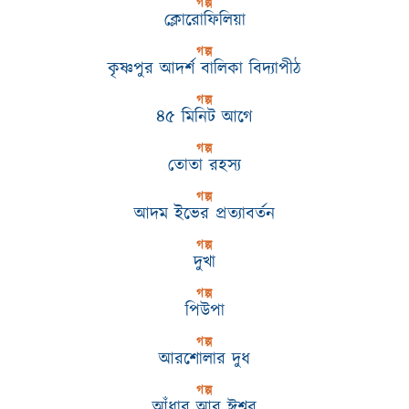
গল্প
ক্লোরোফিলিয়া
গল্প
কৃষ্ণপুর আদর্শ বালিকা বিদ্যাপীঠ
গল্প
৪৫ মিনিট আগে
গল্প
তোতা রহস্য
গল্প
আদম ইভের প্রত্যাবর্তন
গল্প
দুখা
গল্প
পিউপা
গল্প
আরশোলার দুধ
গল্প
আঁধার আর ঈশ্বর