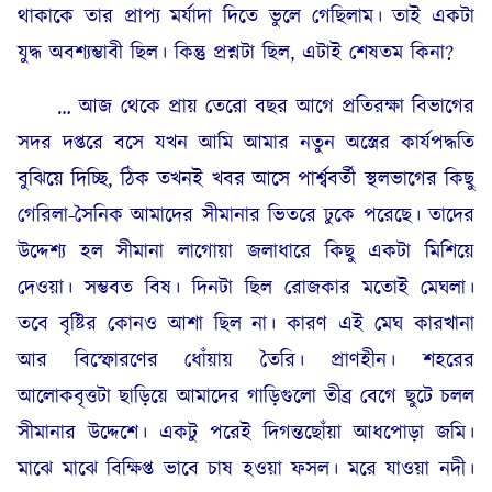
থাকাকে তার প্রাপ্য মর্যাদা দিতে ভুলে গেছিলাম। তাই একটা
যুদ্ধ অবশ্যম্ভাবী ছিল। কিন্তু প্রশ্নটা ছিল, এটাই শেষতম কিনা?
… আজ থেকে প্রায় তেরো বছর আগে প্রতিরক্ষা বিভাগের
সদর দপ্তরে বসে যখন আমি আমার নতুন অস্ত্রের কার্যপদ্ধতি
বুঝিয়ে দিচ্ছি, ঠিক তখনই খবর আসে পার্শ্ববর্তী স্থলভাগের কিছু
গেরিলা-সৈনিক আমাদের সীমানার ভিতরে ঢুকে পরেছে। তাদের
উদ্দেশ্য হল সীমানা লাগোয়া জলাধারে কিছু একটা মিশিয়ে
দেওয়া। সম্ভবত বিষ। দিনটা ছিল রোজকার মতোই মেঘলা।
তবে বৃষ্টির কোনও আশা ছিল না। কারণ এই মেঘ কারখানা
আর বিস্ফোরণের ধোঁয়ায় তৈরি। প্রাণহীন। শহরের
আলোকবৃত্তটা ছাড়িয়ে আমাদের গাড়িগুলো তীব্র বেগে ছুটে চলল
সীমানার উদ্দেশে। একটু পরেই দিগন্তছোঁয়া আধপোড়া জমি।
মাঝে মাঝে বিক্ষিপ্ত ভাবে চাষ হওয়া ফসল। মরে যাওয়া নদী।