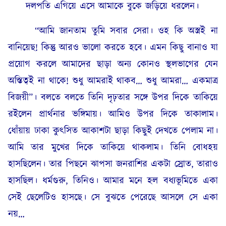
দলপতি এগিয়ে এসে আমাকে বুকে জড়িয়ে ধরলেন।
“আমি জানতাম তুমি সবার সেরা। ওহ কি অস্ত্রই না
বানিয়েছ! কিন্তু আরও ভালো করতে হবে। এমন কিছু বানাও যা
প্রয়োগ করলে আমাদের ছাড়া অন্য কোনও স্থলভাগের যেন
অস্তিত্বই না থাকে! শুধু আমরাই থাকব… শুধু আমরা… একমাত্র
বিজয়ী”। বলতে বলতে তিনি দৃঢ়তার সঙ্গে উপর দিকে তাকিয়ে
রইলেন প্রার্থনার ভঙ্গিমায়। আমিও উপর দিকে তাকালাম।
ধোঁয়ায় ঢাকা কুৎসিত আকাশটা ছাড়া কিছুই দেখতে পেলাম না।
আমি তার মুখের দিকে তাকিয়ে থাকলাম। তিনি বোধহয়
হাসছিলেন। তার পিছনে ঝাপসা জনরাশির একটা স্রোত, তারাও
হাসছিল। ধর্মগুরু, তিনিও। আমার মনে হল বধ্যভূমিতে একা
সেই ছেলেটিও হাসছে। সে বুঝতে পেরেছে আসলে সে একা
নয়…