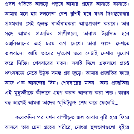
প্রবল গতিতে আছড়ে পড়বে আমার গ্রহের আনাচে কানাচে।
আমার মনে হয় দলনেতা বেশ খুশিই হবে যখন দিগন্তরেখায়
প্রথমবার সেই জ্বলন্ত বার্তাবাহকরা আত্মপ্রকাশ করবে। তার
সঙ্গে আমার প্রজাতির প্রাণীগুলো, তারাও উল্লসিত হবে
অস্ত্রবিজ্ঞানের এই চরম রূপ দেখে। তারা ধ্বংস দেখতে
ভালবাসে। আমি তাদের দু’চোখ ভরে সেটাই দেখার সুযোগ
করে দিচ্ছি। শেষবারের মতন। সবাই মিলে একসাথে প্রচণ্ড
ধ্বংসযজ্ঞে মেতে উঠুক সমস্ত গ্রহ জুড়ে। আমার প্রজাতির কাছে
আজ এক আনন্দের দিন। শেষবারের মতন। অন্য প্রজাতিরা
এই মুহূর্তটাকে কীভাবে গ্রহণ করত আন্দাজ করা শক্ত। কারন
বহু আগেই আমরা তাদের স্মৃতিটুকুও শেষ করে ফেলেছি…
কয়েকদিন পর যখন বাষ্পীভূত জল আবার বৃষ্টি হয়ে ফিরে
আসবে তার চেনা গ্রহের শরীরে, নোংরা স্থলভাগগুলো ধুইয়ে