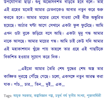
উপযোগিতা ছাড়া। শুধু অভ্যেসবশত বাড়তে হবে বলে। তাই
এই গ্রহের মতোই আমার চেতনাকেও আবার নতুন করে শুরু
করতে হবে। আমার মায়ের রেখে যাওয়া সেই বীজ অঙ্কুরিত
হয়েছে। আঠার ঘণ্টা আগে সেখানে একটা ফুল ফুটেছে। আমি
এখন ওটা বুকে জড়িয়ে বসে আছি। একটা মৃদু গন্ধ আমার
নাকে আসছে। আমার মায়ের গন্ধ। আমি চাই কেউ যদি আমার
এই মহাকাশযান খুঁজে পায় তাহলে তার গ্রহে এই গাছটিকে
বিকশিত হওয়ার সুযোগ করে দিক।
…এইতো আমার তৈরি শেষ যুদ্ধের শেষ অস্ত্র তার
কাঙ্ক্ষিত দূরত্বে পৌঁছে গেছে। চলো, একসঙ্গে নতুন আরম্ভ করা
যাক। পাঁচ… চার… তিন… দুই… এক…
Tags:
অমৃক সরকার
,
কল্পবিজ্ঞান গল্প
,
চতুর্থ বর্ষ তৃতীয় সংখ্যা
,
পূজাবার্ষিকী