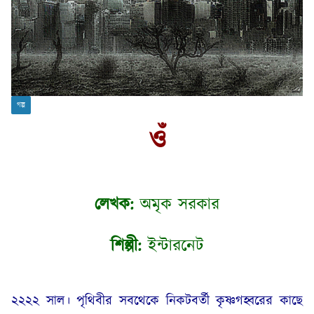
গল্প
ওঁ
লেখক:
অমৃক সরকার
শিল্পী:
ইন্টারনেট
২২২২ সাল। পৃথিবীর সবথেকে নিকটবর্তী কৃষ্ণগহ্বরের কাছে