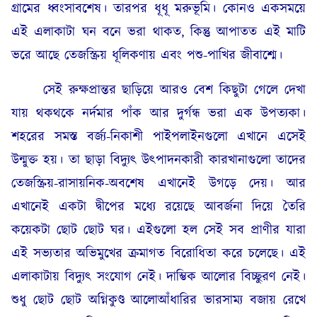
গ্রামের ধ্বংসাবশেষ। তারপর ধূধূ মরুভূমি। কোনও একসময়ে
এই এলাকাটা ঘন বনে ভরা থাকত, কিন্তু আপাতত এই মাটি
ভরে আছে তেজস্ক্রিয় ধূলিকণায় এবং পশু-পাখির জীবাশ্মে।
সেই রুক্ষপ্রান্তর ছাড়িয়ে আরও বেশ কিছুটা গেলে দেখা
যায় থকথকে নর্দমার পাঁক আর দুর্গন্ধ ভরা এক উপত্যকা।
শহরের সমস্ত বর্জ্য-নিকাশী পাইপলাইনগুলো এখানে এসেই
উন্মুক্ত হয়। তা ছাড়া বিদ্যুৎ উৎপাদনকারী কারখানাগুলো তাদের
তেজস্ক্রিয়-রাসায়নিক-অবশেষ এখানেই উগড়ে দেয়। আর
এখানেই একটা দ্বীপের মধ্যে রয়েছে আবর্জনা দিয়ে তৈরি
কয়েকটা ছোট ছোট ঘর। এইগুলো হল সেই সব প্রাণীর যারা
এই সভ্যতার অভিমুখের ক্রমাগত বিরোধিতা করে চলেছে। এই
এলাকাটায় বিদ্যুৎ সংযোগ নেই। দাম্ভিক আলোর বিচ্ছুরণ নেই।
শুধু ছোট ছোট অগ্নিকুণ্ড আলোআঁধারির ভারসাম্য বজায় রেখে