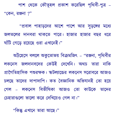
পাশ থেকে কৌতূহল প্রকাশ করেছিল পৃথিবী-পুত্র –
“কেন, রঞ্জনা ?”
“প্রবাল পাহাড়দের আশে পাশে আর সুড়ঙ্গের মধ্যে
জলতলের দানবরা থাকতে পারে। হাজার হাজার বছর ধরে
ঘাঁটি গেড়ে রয়েছে ওরা এখানেই।”
অট্টহেসে বললে অকুতোভয় বিক্ৰমজিৎ – “রঞ্জনা, পৃথিবীর
লকনেস জলদানবদের কেউই দেখেনি। অথচ তারা নাকি
প্রাগৈতিহাসিক পশুরক্ষক। স্কটল্যান্ডের লকনেস সরোবরে আজও
চলছে তাদের দাপাদাপি। কত বৈজ্ঞানিক অভিযানই তো হয়ে
গেল – লকনেস বিভীষিকা আজও তো কাউকে তাদের
চেহারাগুলো ভালো করে দেখিয়েও গেল না।”
“কিন্তু এখানে তারা আছে।”