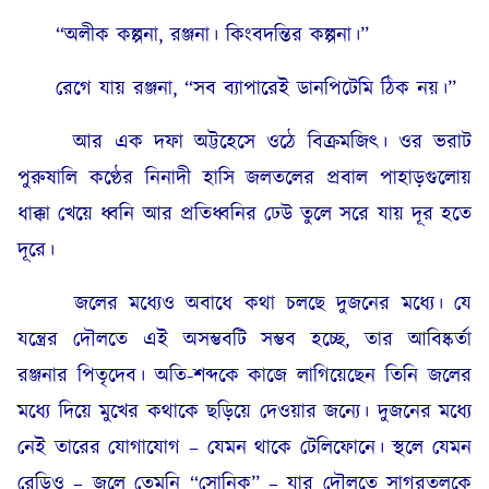
“অলীক কল্পনা, রঞ্জনা। কিংবদন্তির কল্পনা।”
রেগে যায় রঞ্জনা, “সব ব্যাপারেই ডানপিটেমি ঠিক নয়।”
আর এক দফা অট্টহেসে ওঠে বিক্ৰমজিৎ। ওর ভরাট
পুরুষালি কণ্ঠের নিনাদী হাসি জলতলের প্রবাল পাহাড়গুলোয়
ধাক্কা খেয়ে ধ্বনি আর প্রতিধ্বনির ঢেউ তুলে সরে যায় দূর হতে
দূরে।
জলের মধ্যেও অবাধে কথা চলছে দুজনের মধ্যে। যে
যন্ত্রের দৌলতে এই অসম্ভবটি সম্ভব হচ্ছে, তার আবিষ্কর্তা
রঞ্জনার পিতৃদেব। অতি-শব্দকে কাজে লাগিয়েছেন তিনি জলের
মধ্যে দিয়ে মুখের কথাকে ছড়িয়ে দেওয়ার জন্যে। দুজনের মধ্যে
নেই তারের যোগাযোগ – যেমন থাকে টেলিফোনে। স্থলে যেমন
রেডিও – জলে তেমনি “সোনিক” – যার দৌলতে সাগরতলকে