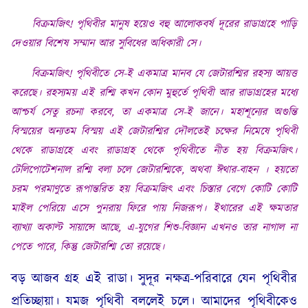
বিক্ৰমজিৎ
!
পৃথিবীর
মানুষ হয়েও বহু আলোকবর্ষ দূরের রাডাগ্রহে পাড়ি
দেওয়ার বিশেষ সম্মান আর সুবিধের অধিকারী সে
।
বিক্রমজিৎ
!
পৃথিবীতে সে
-ই একমাত্র মানব যে জেটারশ্মির রহস্য আয়ত্ত
করেছে
।
রহস্যময় এই রশ্মি কখন কোন মুহুর্তে পৃথিবী আর রাডাগ্রহের মধ্যে
আশ্চর্য সেতু রচনা করবে
, তা একমাত্র সে-ই জানে
।
মহাশূন্যের অগুন্তি
বিস্ময়ের অন্যতম বিস্ময় এই জেটারশ্মির দৌলতেই চক্ষের নিমেষে পৃথিবী
থেকে রাডাগ্ৰহে এবং রাডাগ্রহ থেকে পৃথিবীতে নীত হয় বিক্ৰমজিৎ
।
টেলিপোটেশনাল রশ্মি বলা চলে জেটারশ্মিকে
, অথবা ঈথার-বাহন
।
হয়তো
চরম পরমাণুতে রূপান্তরিত হয় বিক্ৰমজিৎ এবং চিস্তার বেগে কোটি কোটি
মাইল পেরিয়ে এসে পুনরায় ফিরে পায় নিজরূপ
।
ইথারের এই ক্ষমতার
ব্যাখ্যা অকাল্ট সায়ান্সে আছে
, এ-যুগের শিশু-বিজ্ঞান এখনও তার নাগাল না
পেতে পারে, কিন্তু জেটারশ্মি তো রয়েছে
।
বড় আজব গ্রহ এই রাডা। সুদূর নক্ষত্র-পরিবারে যেন পৃথিবীর
প্রতিচ্ছায়া। যমজ পৃথিবী বললেই চলে। আমাদের পৃথিবীকেও