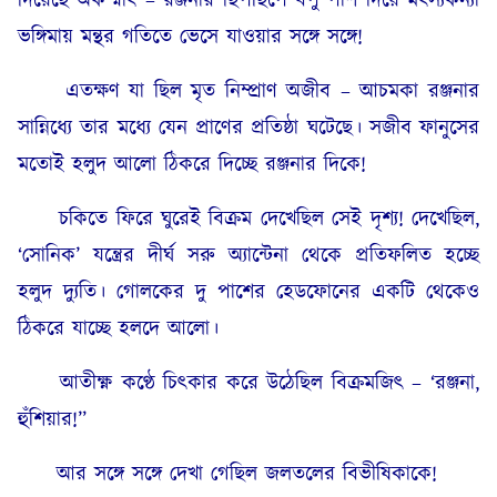
দিয়েছে অকস্মাৎ – রঞ্জনার ছিপছিপে বপু পাশ দিয়ে মৎস্যকন্যা
ভঙ্গিমায় মন্থর গতিতে ভেসে যাওয়ার সঙ্গে সঙ্গে!
এতক্ষণ যা ছিল মৃত নিম্প্রাণ অজীব – আচমকা রঞ্জনার
সান্নিধ্যে তার মধ্যে যেন প্রাণের প্রতিষ্ঠা ঘটেছে। সজীব ফানুসের
মতোই হলুদ আলো ঠিকরে দিচ্ছে রঞ্জনার দিকে!
চকিতে ফিরে ঘুরেই বিক্রম দেখেছিল সেই দৃশ্য! দেখেছিল,
‘সোনিক’ যন্ত্রের দীর্ঘ সরু অ্যান্টেনা থেকে প্রতিফলিত হচ্ছে
হলুদ দ্যুতি। গোলকের দু পাশের হেডফোনের একটি থেকেও
ঠিকরে যাচ্ছে হলদে আলো।
আতীক্ষ্ণ কণ্ঠে চিৎকার করে উঠেছিল বিক্ৰমজিৎ – ‘রঞ্জনা,
হুঁশিয়ার!”
আর সঙ্গে সঙ্গে দেখা গেছিল জলতলের বিভীষিকাকে!