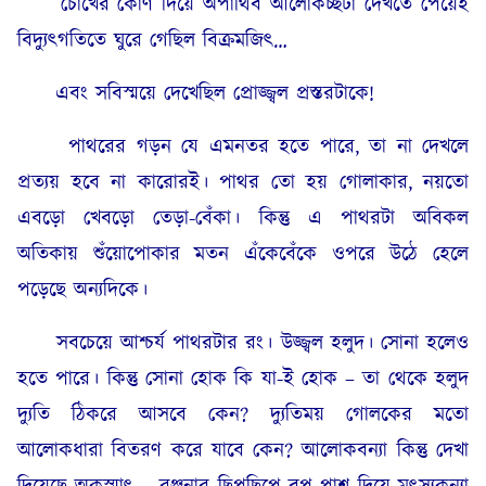
চোখের কোণ দিয়ে অপার্থিব আলোকচ্ছটা দেখতে পেয়েই
বিদ্যুৎগতিতে ঘুরে গেছিল বিক্রমজিৎ…
এবং সবিস্ময়ে দেখেছিল প্রোজ্জ্বল প্রস্তরটাকে!
পাথরের গড়ন যে এমনতর হতে পারে, তা না দেখলে
প্রত্যয় হবে না কারোরই। পাথর তো হয় গোলাকার, নয়তো
এবড়ো খেবড়ো তেড়া-বেঁকা। কিন্তু এ পাথরটা অবিকল
অতিকায় শুঁয়োপোকার মতন এঁকেবেঁকে ওপরে উঠে হেলে
পড়েছে অন্যদিকে।
সবচেয়ে আশ্চর্য পাথরটার রং। উজ্জ্বল হলুদ। সোনা হলেও
হতে পারে। কিন্তু সোনা হোক কি যা-ই হোক – তা থেকে হলুদ
দ্যুতি ঠিকরে আসবে কেন? দ্যুতিময় গোলকের মতো
আলোকধারা বিতরণ করে যাবে কেন? আলোকবন্যা কিন্তু দেখা