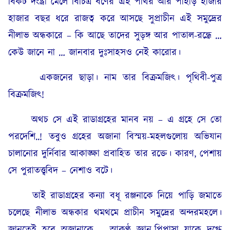
বিকট দংষ্ট্রা মেলে বিচিত্র বর্ণের এই পাথর আর পাহাড় হাজার
হাজার বছর ধরে রাজত্ব করে আসছে সুপ্রাচীন এই সমুদ্রের
নীলাভ অন্ধকারে – কি আছে তাদের সুড়ঙ্গ আর পাতাল-রন্ধ্রে …
কেউ জানে না … জানবার দুঃসাহসও নেই কারোর।
একজনের ছাড়া। নাম তার বিক্ৰমজিৎ। পৃথিবী-পুত্র
বিক্রমজিৎ!
অথচ সে এই রাডাগ্রহের মানব নয় – এ গ্রহে সে তো
পরদেশি..! তবুও গ্রহের অজানা বিস্ময়-মহলগুলোয় অভিযান
চালানোর দুৰ্নিবার আকাঙ্ক্ষা প্রবাহিত তার রক্তে। কারণ, পেশায়
সে পুরাতত্ত্ববিদ – নেশাও বটে।
তাই রাডাগ্রহের কন্যা বধূ রঞ্জনাকে নিয়ে পাড়ি জমাতে
চলেছে নীলাভ অন্ধকার থমথমে প্রাচীন সমুদ্রের অন্দরমহলে।
জানতেই হবে অজানাকে – আকণ্ঠ জ্ঞান-পিপাসা যাকে দগ্ধে