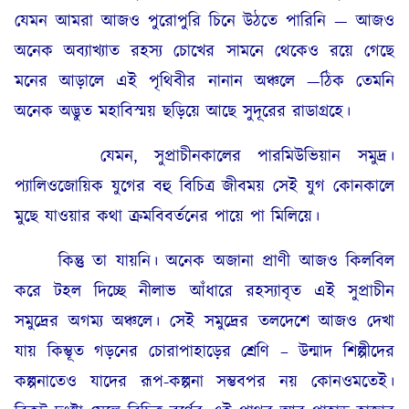
যেমন আমরা আজও পুরোপুরি চিনে উঠতে পারিনি — আজও
অনেক অব্যাখ্যাত রহস্য চোখের সামনে থেকেও রয়ে গেছে
মনের আড়ালে এই পৃথিবীর নানান অঞ্চলে —ঠিক তেমনি
অনেক অদ্ভুত মহাবিস্ময় ছড়িয়ে আছে সুদূরের রাডাগ্ৰহে।
যেমন, সুপ্রাচীনকালের পারমিউভিয়ান সমুদ্র।
প্যালিওজোয়িক যুগের বহু বিচিত্র জীবময় সেই যুগ কোনকালে
মুছে যাওয়ার কথা ক্রমবিবর্তনের পায়ে পা মিলিয়ে।
কিন্তু তা যায়নি। অনেক অজানা প্ৰাণী আজও কিলবিল
করে টহল দিচ্ছে নীলাভ আঁধারে রহস্যাবৃত এই সুপ্রাচীন
সমুদ্রের অগম্য অঞ্চলে। সেই সমুদ্রের তলদেশে আজও দেখা
যায় কিম্ভূত গড়নের চোরাপাহাড়ের শ্রেণি – উন্মাদ শিল্পীদের
কল্পনাতেও যাদের রূপ-কল্পনা সম্ভবপর নয় কোনওমতেই।