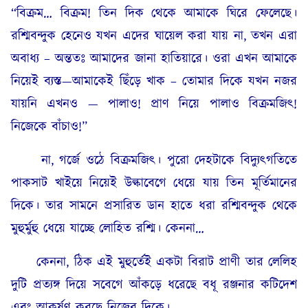
“বিক্রম… বিক্রম! তিন দিক থেকে আমাকে ঘিরে ফেলেছে।
রশ্মিবন্দুক হেনেও যখন এদের ঘায়েল করা যায় না, তখন এরা
অবাধ্য – অন্ততঃ আমাদের জানা হাতিয়ারে। ওরা এখন আমাকে
নিয়েই ব্যস্ত—আমাকেই ছিঁড়ে খাক – তোমার দিকে যখন নজর
যায়নি এখনও — পালাও! প্ৰাণ নিয়ে পালাও বিক্ৰমজিৎ!
নিজেকে বাঁচাও!”
না, গর্জে ওঠে বিক্ৰমজিৎ। পুরো দেহটাকে বিদ্যুৎগতিতে
পাকসাট খাইয়ে নিয়েই উল্কাবেগে ধেয়ে যায় তিন মূর্তিমানের
দিকে। তার সামনে প্রসারিত ডান হাতে ধরা রশ্মিবন্দুক থেকে
মুহুর্মুহু ধেয়ে যাচ্ছে লোহিত রশ্মি। কেননা…
কেননা, ঠিক এই মুহুর্তেই একটা বিরাট প্রাণী তার লেলিহ
দুটি প্রত্যঙ্গ দিয়ে সবেগে আঁকড়ে ধরেছে বধূ রঞ্জনার কটিদেশ
এবং আকর্ষণ করছে নিজের দিকে।