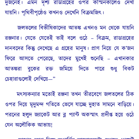
দুজনেই। এমন দৃশ্য রাডাগ্রহের ওপর কস্মিনকালেও দেখা
যায়নি। পৃথিবীপৃষ্ঠেও কখনও দেখেনি বিক্ৰমজিৎ।
জলতলের বিভীষিকাদের আতঙ্ক এখনও মন থেকে যায়নি
রঞ্জনার। যেতে যেতেই তাই বলে ওঠে – বিক্রম, রাডাগ্রহের
দানবদের কিন্তু দেখেছে এ গ্রহের মানুষ। প্রাণ নিয়ে যে ক’জন
ফিরে আসতে পেরেছে, তাদের মুখেই শুনেছি – এখানকার
আতঙ্করা বুকের রক্ত জমিয়ে দিতে পারে শুধু বিকট
চেহারাগুলোই দেখিয়ে—”
মৎস্যকন্যার মতোই রঞ্জনা তখন তীরবেগে জলতলের ঠিক
ওপর দিয়ে মৃদুমন্দ গতিতে ভেসে যাচ্ছে দুহাত সামনে বাড়িয়ে।
পরনের হলুদ জ্যাকেট আর ব্ল প্যান্ট অকস্মাৎ প্ৰদীপ্ত হয়ে ওঠে
যেন অলৌকিক আভায়!