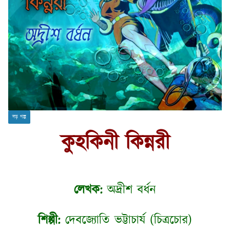
বড় গল্প
কুহকিনী কিন্নরী
লেখক:
অদ্রীশ বর্ধন
শিল্পী:
দেবজ্যোতি ভট্টাচার্য (চিত্রচোর)