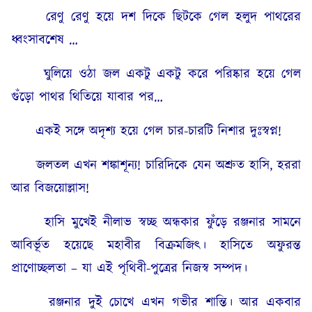
রেণু রেণু হয়ে দশ দিকে ছিটকে গেল হলুদ পাথরের
ধ্বংসাবশেষ …
ঘুলিয়ে ওঠা জল একটু একটু করে পরিষ্কার হয়ে গেল
গুঁড়ো পাথর থিতিয়ে যাবার পর…
একই সঙ্গে অদৃশ্য হয়ে গেল চার-চারটি নিশার দুঃস্বপ্ন!
জলতল এখন শঙ্কাশূন্য! চারিদিকে যেন অশ্রুত হাসি, হররা
আর বিজয়োল্লাস!
হাসি মুখেই নীলাভ স্বচ্ছ অন্ধকার ফুঁড়ে রঞ্জনার সামনে
আবির্ভূত হয়েছে মহাবীর বিক্ৰমজিৎ। হাসিতে অফুরন্ত
প্ৰাণোচ্ছলতা – যা এই পৃথিবী-পুত্রের নিজস্ব সম্পদ।
রঞ্জনার দুই চোখে এখন গভীর শান্তি। আর একবার