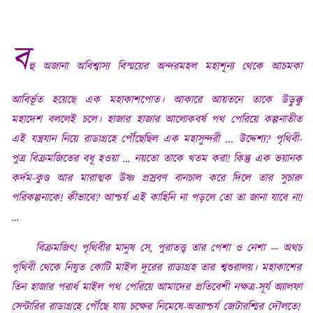
ব
হু
অজানা অবিশ্বাস্য বিস্ময়ের অন্দরমহল মহাশূন্য থেকে আচমকা
আবির্ভূত হয়েছে এক মহাকাশপোত
।
আকারে
আয়তনে তাকে উড়ুক্কু
মহাদেশ বললেই চলে
।
হাজার হাজার
আলোকবর্ষ পথ পেরিয়ে কল্পনাতীত
এই যন্ত্রযান নিয়ে রাডাগ্ৰহে পৌঁছেছিল এক মহাসুন্দরী
.
..
উদ্দেশ্য
? পৃথিবী-
পুত্র বিক্ৰমজিতের বধূ হওয়া …
নয়তো
তাকে খতম করা! কিন্তু এক ভয়ানক
কৰ্দম
-কুণ্ড আর মারাত্মক উষ্ণ প্রস্রবণ বানচাল করে দিলে তার সুচারু
পরিকল্পনাকে! কীভাবে? আশ্চর্য এই কাহিনি না পড়লে তো তা জানা যাবে না!
…
বিক্ৰমজিৎ
!
পৃথিবীর
মানুষ সে
, পুরাতত্ত্ব তার পেশা ও নেশা —
অথচ
পৃথিবী থেকে নিযুত কোটি মাইল দূরের রাডাগ্ৰহ তার শ্বশুরালয়
।
মহাকাশের
তিন হাজার পরার্ধ মাইল পথ পেরিয়ে আমাদের প্রতিবেশী নক্ষত্ৰ
-সূৰ্য অ্যালফা
সেন্টারির রাডাগ্ৰহে পৌঁছে যায় চক্ষের নিমেষে-অত্যাশ্চর্য জেটারশ্মির দৌলতে
!