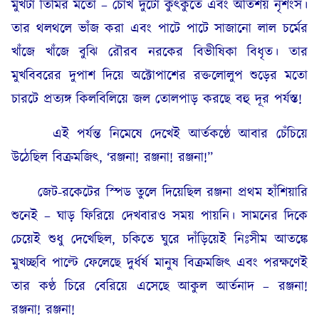
মুখটা তিমির মতো – চোখ দুটো কুৎকুতে এবং অতিশয় নৃশংস।
তার থলথলে ভাঁজ করা এবং পাটে পাটে সাজানো লাল চর্মের
খাঁজে খাঁজে বুঝি রৌরব নরকের বিভীষিকা বিধৃত। তার
মুখবিবরের দুপাশ দিয়ে অক্টোপাশের রক্তলোলুপ শুড়ের মতো
চারটে প্রত্যঙ্গ কিলবিলিয়ে জল তোলপাড় করছে বহু দূর পর্যস্ত!
এই পর্যন্ত নিমেষে দেখেই আর্তকণ্ঠে আবার চেঁচিয়ে
উঠেছিল বিক্ৰমজিৎ, ‘রঞ্জনা! রঞ্জনা! রঞ্জনা!”
জেট-রকেটের স্পিড তুলে দিয়েছিল রঞ্জনা প্রথম হাঁশিয়ারি
শুনেই – ঘাড় ফিরিয়ে দেখবারও সময় পায়নি। সামনের দিকে
চেয়েই শুধু দেখেছিল, চকিতে ঘুরে দাঁড়িয়েই নিঃসীম আতঙ্কে
মুখচ্ছবি পাল্টে ফেলেছে দুর্ধর্ষ মানুষ বিক্ৰমজিৎ এবং পরক্ষণেই
তার কণ্ঠ চিরে বেরিয়ে এসেছে আকুল আর্তনাদ – রঞ্জনা!
রঞ্জনা! রঞ্জনা!