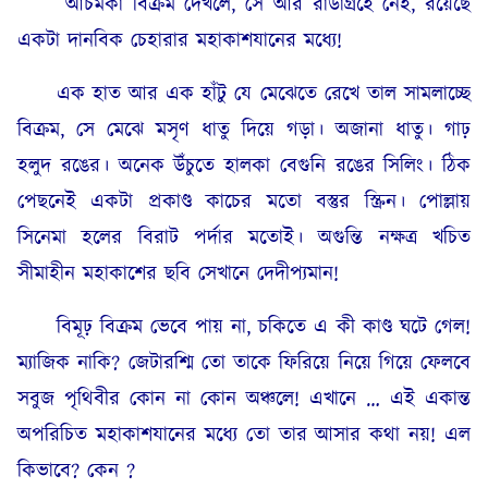
আচমকা বিক্রম দেখলে, সে আর রাডাগ্রহে নেই, রয়েছে
একটা দানবিক চেহারার মহাকাশযানের মধ্যে!
এক হাত আর এক হাঁটু যে মেঝেতে রেখে তাল সামলাচ্ছে
বিক্রম, সে মেঝে মসৃণ ধাতু দিয়ে গড়া। অজানা ধাতু। গাঢ়
হলুদ রঙের। অনেক উঁচুতে হালকা বেগুনি রঙের সিলিং। ঠিক
পেছনেই একটা প্ৰকাণ্ড কাচের মতো বস্তুর স্ক্রিন। পোল্লায়
সিনেমা হলের বিরাট পর্দার মতোই। অগুন্তি নক্ষত্র খচিত
সীমাহীন মহাকাশের ছবি সেখানে দেদীপ্যমান!
বিমূঢ় বিক্রম ভেবে পায় না, চকিতে এ কী কাণ্ড ঘটে গেল!
ম্যাজিক নাকি? জেটারশ্মি তো তাকে ফিরিয়ে নিয়ে গিয়ে ফেলবে
সবুজ পৃথিবীর কোন না কোন অঞ্চলে! এখানে … এই একান্ত
অপরিচিত মহাকাশযানের মধ্যে তো তার আসার কথা নয়! এল
কিভাবে? কেন ?