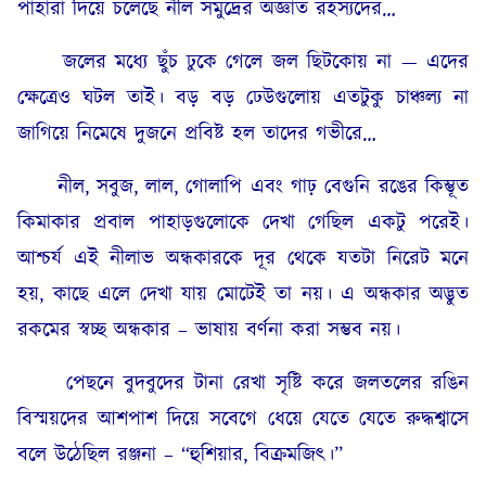
পাহারা দিয়ে চলেছে নীল সমুদ্রের অজ্ঞাত রহস্যদের…
জলের মধ্যে ছুঁচ ঢুকে গেলে জল ছিটকোয় না — এদের
ক্ষেত্রেও ঘটল তাই। বড় বড় ঢেউগুলোয় এতটুকু চাঞ্চল্য না
জাগিয়ে নিমেষে দুজনে প্রবিষ্ট হল তাদের গভীরে…
নীল, সবুজ, লাল, গোলাপি এবং গাঢ় বেগুনি রঙের কিম্ভূত
কিমাকার প্রবাল পাহাড়গুলোকে দেখা গেছিল একটু পরেই।
আশ্চর্য এই নীলাভ অন্ধকারকে দূর থেকে যতটা নিরেট মনে
হয়, কাছে এলে দেখা যায় মোটেই তা নয়। এ অন্ধকার অদ্ভুত
রকমের স্বচ্ছ অন্ধকার – ভাষায় বর্ণনা করা সম্ভব নয়।
পেছনে বুদবুদের টানা রেখা সৃষ্টি করে জলতলের রঙিন
বিস্ময়দের আশপাশ দিয়ে সবেগে ধেয়ে যেতে যেতে রুদ্ধশ্বাসে
বলে উঠেছিল রঞ্জনা – “হুশিয়ার, বিক্ৰমজিৎ।”