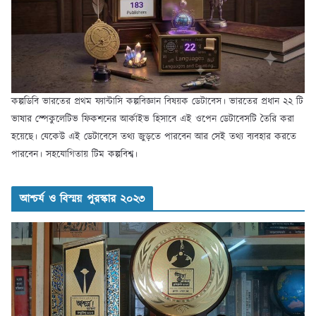
কল্পডিবি ভারতের প্রথম ফ্যান্টাসি কল্পবিজ্ঞান বিষয়ক ডেটাবেস। ভারতের প্রধান ২২ টি
ভাষার স্পেকুলেটিভ ফিকশনের আর্কাইভ হিসাবে এই ওপেন ডেটাবেসটি তৈরি করা
হয়েছে। যেকেউ এই ডেটাবেসে তথ্য জুড়তে পারবেন আর সেই তথ্য ব্যবহার করতে
পারবেন। সহযোগিতায় টিম কল্পবিশ্ব।
আশ্চর্য ও বিস্ময় পুরস্কার ২০২৩