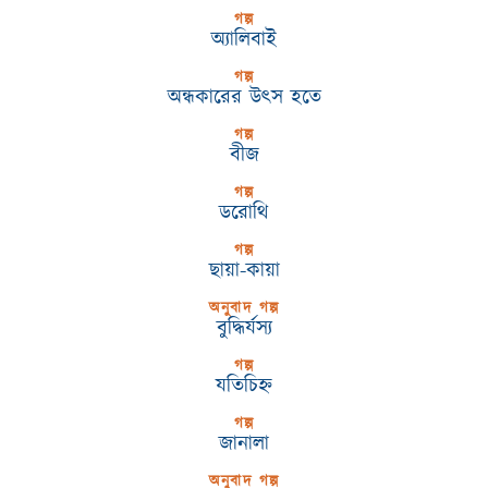
গল্প
অ্যালিবাই
গল্প
অন্ধকারের উৎস হতে
গল্প
বীজ
গল্প
ডরোথি
গল্প
ছায়া-কায়া
অনুবাদ গল্প
বুদ্ধির্যস্য
গল্প
যতিচিহ্ন
গল্প
জানালা
অনুবাদ গল্প