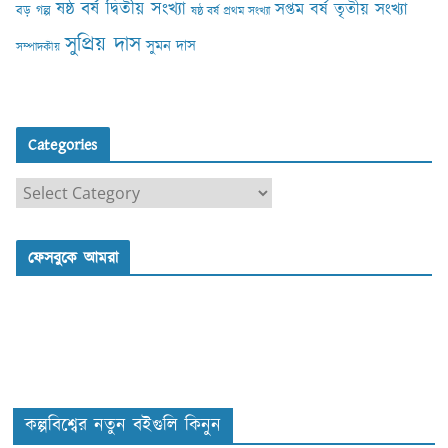
ষষ্ঠ বর্ষ দ্বিতীয় সংখ্যা
সপ্তম বর্ষ তৃতীয় সংখ্যা
বড় গল্প
ষষ্ঠ বর্ষ প্রথম সংখ্যা
সুপ্রিয় দাস
সুমন দাস
সম্পাদকীয়
Categories
C
a
t
ফেসবুকে আমরা
e
g
o
r
i
e
s
কল্পবিশ্বের নতুন বইগুলি কিনুন