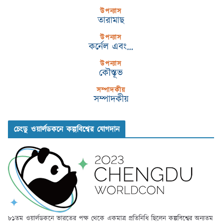
উপন্যাস
তারামাছ
উপন্যাস
কর্নেল এবং…
উপন্যাস
কৌস্তূভ
সম্পাদকীয়
সম্পাদকীয়
চেংডু ওয়ার্লডকনে কল্পবিশ্বের যোগদান
৮১তম ওয়ার্লডকনে ভারতের পক্ষ থেকে একমাত্র প্রতিনিধি ছিলেন কল্পবিশ্বের অন্যতম