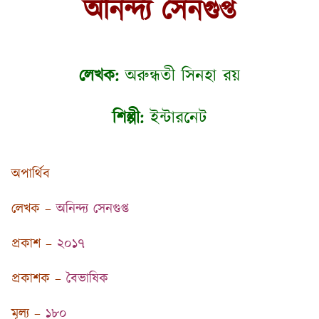
অনিন্দ্য সেনগুপ্ত
লেখক:
অরুন্ধতী সিনহা রয়
শিল্পী:
ইন্টারনেট
অপার্থিব
লেখক –
অনিন্দ্য সেনগুপ্ত
প্রকাশ –
২০১৭
প্রকাশক –
বৈভাষিক
মূল্য –
১৮০