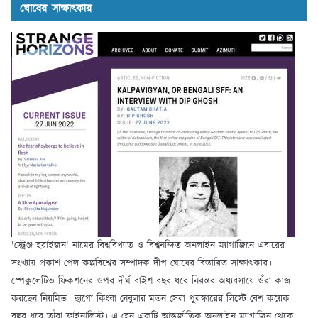
ঘোষের সাক্ষাৎকার
'স্ট্রেঞ্জ হরাইজন' নামের বিশ্ববিখ্যাত ও বিশ্বনন্দিত অনলাইন ম্যাগাজিনে এবারের
সংখ্যায় প্রকাশ পেল কল্পবিশ্বের সম্পাদক দীপ ঘোষের বিস্তারিত সাক্ষাৎকার।
স্পেকুলেটিভ ফিকশনের ওপর দীর্ঘ বাইশ বছর ধরে নিরন্তর অধ্যবসায়ে ওঁরা কাজ
করছেন নিয়মিত। হ্যুগো কিংবা নেবুলার মতন সেরা পুরস্কারের লিস্টে বেশ কয়েক
বছর ধরে তাঁরা ফাইনালিস্ট। এ হেন একটি আন্তর্জাতিক অনলাইন ম্যাগাজিন থেকে