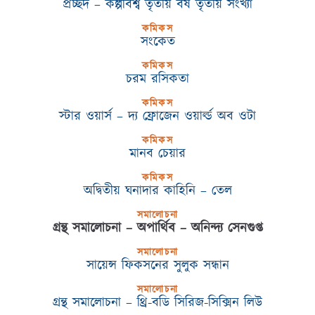
প্রচ্ছদ – কল্পবিশ্ব তৃতীয় বর্ষ তৃতীয় সংখ্যা
কমিকস
সংকেত
কমিকস
চরম রসিকতা
কমিকস
স্টার ওয়ার্স – দ্য ফ্রোজেন ওয়ার্ল্ড অব ওটা
কমিকস
মানব চেয়ার
কমিকস
অদ্বিতীয় ঘনাদার কাহিনি – তেল
সমালোচনা
গ্রন্থ সমালোচনা – অপার্থিব – অনিন্দ্য সেনগুপ্ত
সমালোচনা
সায়েন্স ফিকসনের সুলুক সন্ধান
সমালোচনা
গ্রন্থ সমালোচনা – থ্রি-বডি সিরিজ-সিক্সিন লিউ