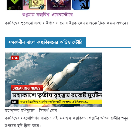
কল্পবিশ্বের পুরোনো সংখ্যার ইপাব ও মোবি ইবুক কেনার জন্যে ক্লিক করুন এখানে।
সমকালীন বাংলা কল্পবিজ্ঞানের অডিও স্টোরি
মহাশূন্যের মণিমুক্তো - সিদ্ধার্থ ঘোষ।
কল্পবিশ্বের সহযোগিতায় বানানো এই রুদ্ধশ্বাস কল্পবিজ্ঞান গল্পটির অডিও স্টোরি শুনুন
উপরের ছবি ক্লিক করে।