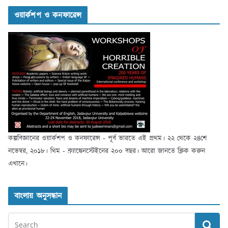
ওয়ার্কশপ ও কনফারেন্স
কল্পবিজ্ঞানের ওয়ার্কশপ ও কনফারেন্স - পূর্ব ভারতে এই প্রথম। ২২ থেকে ২৪শে
নভেম্বর, ২০১৮। থিম - ফ্র্যাঙ্কেনস্টেইনের ২০০ বছর। আরো জানতে ক্লিক করুন
এখানে।
বাংলায় অনুসন্ধান