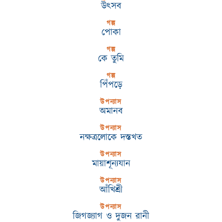
উৎসব
গল্প
পোকা
গল্প
কে তুমি
গল্প
পিঁপড়ে
উপন্যাস
অমানব
উপন্যাস
নক্ষত্রলোকে দস্তখত
উপন্যাস
মায়াশূন্যযান
উপন্যাস
আঁখিশ্রী
উপন্যাস
জিগজ্যাগ ও দুজন রানী