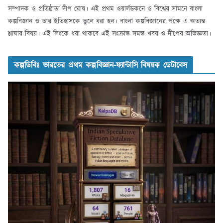
সম্পাদক ও প্রতিষ্ঠাতা দীপ ঘোষ। এই প্রথম ওয়ার্লডকনে ও বিশ্বের সামনে বাংলা
কল্পবিজ্ঞান ও তার ইতিহাসকে তুলে ধরা হল। বাংলা কল্পবিজ্ঞানের পক্ষে এ অত্যন্ত
শ্লাঘার বিষয়। এই লিংকে ধরা থাকবে এই সংক্রান্ত সমস্ত খবর ও দীপের অভিজ্ঞতা।
কল্পডিবিঃ ভারতের প্রথম কল্পবিজ্ঞান-ফ্যান্টাসি বিষয়ক ডেটাবেস