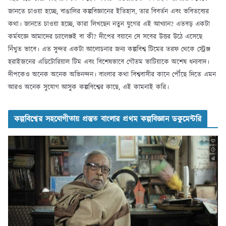
জানতে চাওয়া হচ্ছে, বাঙালির কল্পবিজ্ঞানের ইতিহাস, তার বিবর্তন এবং ভবিতব্যের
কথা। জানতে চাওয়া হচ্ছে, কারা লিখছেন নতুন যুগের এই আখ্যান? এতবড় একটা
কর্মযজ্ঞে আমাদের চ্যালেঞ্জই বা কী? দীপের বয়ানে সে সবের উত্তর উঠে এসেছে
নিঁখুত ভাবে। এত সুন্দর একটা আলোচনার জন্য কল্পবিশ্ব টিমের তরফ থেকে স্ট্রেঞ্জ
হরাইজনের এডিটোরিয়াল টিম এবং বিশেষভাবে গৌতম ভাটিয়াকে অশেষ ধন্যবাদ।
দীপকেও অনেক অনেক অভিনন্দন। বাংলার কথা বিশ্ববাসীর কানে পৌঁছে দিতে এমন
আরও অনেক সুযোগ আসুক কল্পবিশ্বের কাছে, এই কামনাই করি।
কল্পবিশ্বের সহযোগীতায় প্রস্তুত বাংলার প্রথম কল্পবিজ্ঞান ডকুমেন্টরি