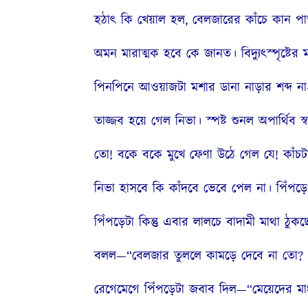
হঠাৎ কি খেয়াল হল, বেলজারের কাঁচে কান পাতল ন
অমন মারাত্মক হবে কে জানত। বিদ্যুৎস্পৃষ্টের
পিনপিনে আওয়াজটা মশার ডানা নাড়ার শব্দ না–ম
তাজ্জব হয়ে গেল নিভা। স্পষ্ট শুনল অপার্থিব স্
তো! বকে বকে মুখে ফেণা উঠে গেল যে! কাঁচটা 
নিভা হাসবে কি কাঁদবে ভেবে পেল না। পিঁপড়েও ন
পিঁপড়েটা কিন্তু এবার লালচে বাদামী মাথা ঠুকছে
বলল—“বেলজার তুললে কামড়ে দেবে না তো?
রেগেমেগে পিঁপড়েটা জবাব দিল—“মেয়েদের মাংস