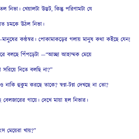
িভা। খেয়ালটা উদ্ভট, কিন্তু পরিণামটা যে
 মত চমকে উঠল নিভা।
ানুষের কণ্ঠস্বর। পোকামাকড়ের গলায় মানুষ কথা কইছে যেন!
বরে বলছে পিঁপড়েটা —“আচ্ছা আহাম্মক মেয়ে
সরিয়ে নিতে বলছি না?”
াকি হুকুম করছে তাকে? স্বপ্ন-টপ্ন দেখছে না তো?
 বেলজারের গায়ে। দেখে মায়া হল নিভার।
 মেয়েরা খায়?”