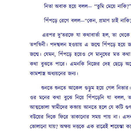
নিতা অবাক হয়ে বলল— “তুমি মেয়ে নাকি?
পিঁপড়ে রেগে বলল—“কেন, প্রমাণ চাই নাকি
এরপর দু’তরফে যা কথাবার্তা হল, তা থেকে জান
তপস্বিনী। পদস্খলন হওয়ায় এ জন্মে পিঁপড়ে হয়ে 
জন্মে। যেমন, পিঁপড়ে হয়েও সে মানুষের মত কথ
কথা বুঝতে পারে। এমনকি নিজের দেহ ছেড়ে অন্
কামশাস্ত্র অধ্যয়নের জন্য।
শুনতে শুনতে আকেল গুড়ুম হয়ে গেল নিভার। মনে ম
ওর মনের কথা বুঝে নিয়ে পিঁপড়েনি যা বলল,
আত্মভোলা স্বামীদের কব্জায় আনতে হলে যে কটি গুণ
বউয়ের দিকে ফিরে তাকানোর সময় পায় না। এসব ক
ভোলানো যায়? অক্ষয় দত্তকে এক রাত্রেই শায়েস্তা 