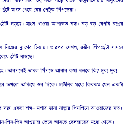
ে দেয়। গাছপালার শুধু কাঠ পড়ে থাকে, জন্তুজানোয়ার মানুষদের
ঁটে মাংস খেয়ে নেয় পেটুক পিঁপড়েরা।
ট নড়ছে। মাংস খাওয়া আপাতত বন্ধ। বড় বড় বেগনি রঙের
নিজের দুঃখের চিন্তায়। তারপর দেখল, রঙীন পিঁপড়েটা সামনে
েখে ঠোঁট নাড়ছে।
। তারপরেই ভাবল পিঁপড়ে আবার কথা বলবে কি? দূর! দূর!
াবে তখনো তাকিয়ে ওর দিকে। চাউনির মধ্যে কিরকম যেন একটা
রু একটা শব্দ– মশার ডানা নাড়ার পিনপিনে আওয়াজের মত।
িন-পিন-পিন আওয়াজ ভেসে আসছে বেলজারের মধ্যে থেকে।