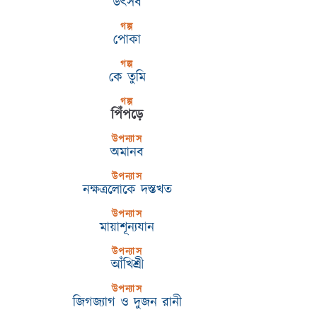
উৎসব
গল্প
পোকা
গল্প
কে তুমি
গল্প
পিঁপড়ে
উপন্যাস
অমানব
উপন্যাস
নক্ষত্রলোকে দস্তখত
উপন্যাস
মায়াশূন্যযান
উপন্যাস
আঁখিশ্রী
উপন্যাস
জিগজ্যাগ ও দুজন রানী