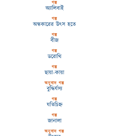
গল্প
অ্যালিবাই
গল্প
অন্ধকারের উৎস হতে
গল্প
বীজ
গল্প
ডরোথি
গল্প
ছায়া-কায়া
অনুবাদ গল্প
বুদ্ধির্যস্য
গল্প
যতিচিহ্ন
গল্প
জানালা
অনুবাদ গল্প