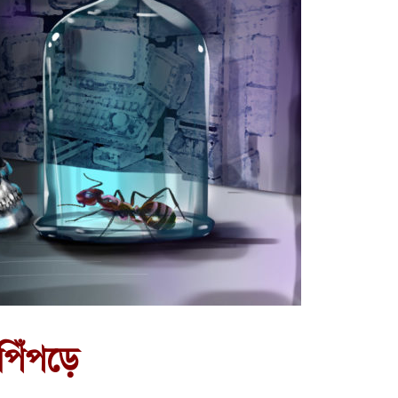
পিঁপড়ে