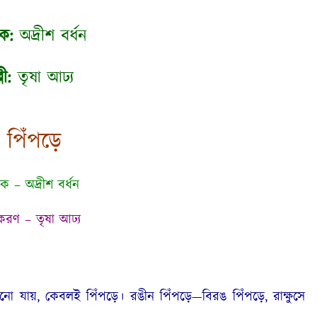
ক:
অদ্রীশ বর্ধন
পী:
তৃষা আঢ্য
পিঁপড়ে
ক – অদ্রীশ বর্ধন
রণ – তৃষা আঢ্য
নো যায়, কেবলই পিঁপড়ে। রঙীন পিঁপড়ে—বিরঙ পিঁপড়ে, রাক্ষুসে