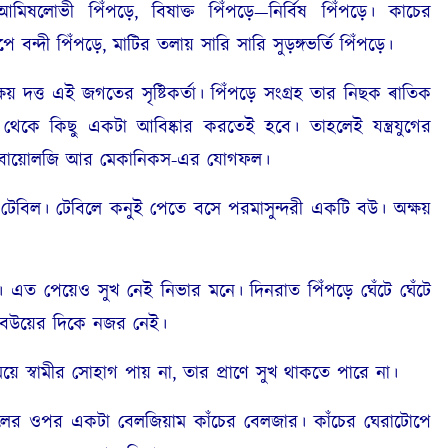
ে—আমিষলোভী পিঁপড়ে, বিষাক্ত পিঁপড়ে—নির্বিষ পিঁপড়ে। কাচের
ে বন্দী পিঁপড়ে, মাটির তলায় সারি সারি সুড়ঙ্গভর্তি পিঁপড়ে।
ত্ত এই জগতের সৃষ্টিকর্তা। পিঁপড়ে সংগ্রহ তার নিছক ৰাতিক
 থেকে কিছু একটা আবিষ্কার করতেই হবে। তাহলেই যন্ত্রযুগের
াৎ বায়োলজি আর মেকানিকস-এর যোগফল।
বিল। টেবিলে কনুই পেতে বসে পরমাসুন্দরী একটি বউ। অক্ষয়
ত পেয়েও সুখ নেই নিভার মনে। দিনরাত পিঁপড়ে ঘেঁটে ঘেঁটে
ে। বউয়ের দিকে নজর নেই।
স্বামীর সোহাগ পায় না, তার প্রাণে সুখ থাকতে পারে না।
 ওপর একটা বেলজিয়াম কাঁচের বেলজার। কাঁচের ঘেরাটোপে