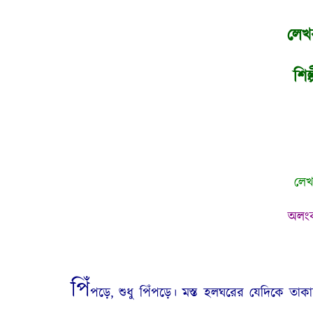
লেখ
শিল্
লেখ
অলংক
পিঁ
পড়ে, শুধু পিঁপড়ে। মস্ত হলঘরের যেদিকে তাকা