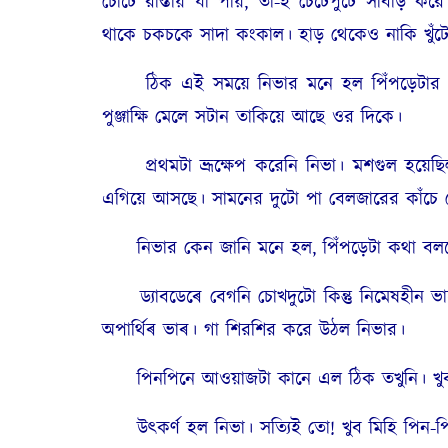
চোটে রাস্তায় যা পায়, তা-ই চেটেপুটে সাবাড় কর
থাকে চকচকে সাদা কংকাল। হাড় থেকেও নাকি খুঁটে খু
ঠিক এই সময়ে নিভার মনে হল পিঁপড়েটার ঠোঁ
পুঞ্জাক্ষি মেলে সটান তাকিয়ে আছে ওর দিকে।
প্রথমটা ভ্রূক্ষেপ করেনি নিভা। মশগুল হয়েছিল 
এগিয়ে আসছে। সামনের দুটো পা বেলজারের কাঁচে র
নিভার কেন জানি মনে হল, পিঁপড়েটা কথা বলছে
ড্যাবডেৰে বেগনি চোখদুটো কিন্তু নিমেষহীন ভ
অপার্থিৰ ভাৰ। গা শিরশির করে উঠল নিভার।
পিনপিনে আওয়াজটা কানে এল ঠিক তখুনি। খুব স
উৎকর্ণ হল নিভা। সত্যিই তো! খুব মিহি পিন-প