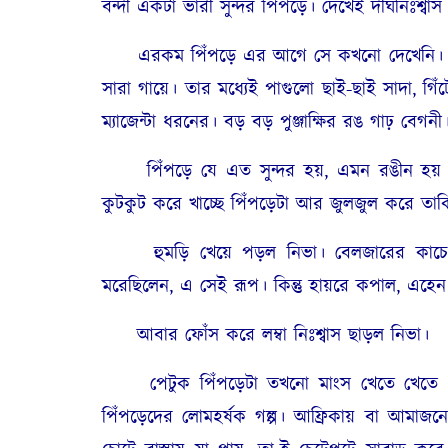
বন্দী একটা ভারী সুন্দর পিঁপড়ে। দেখেই দীর্ঘনিঃশ্
এরকম পিঁপড়ে এর আগে সে কখনো দেখেনি। লম্বায়
সারা গায়ে। তার মধ্যেই পাগুলো ছাই-ছাই সাদা, গিঁ
ম্যাজেন্টা ধরনের। বড় বড় পুঞ্জাক্ষির রঙ গাঢ় বেগনী
পিঁপড়ে যে এত সুন্দর হয়, এমন রঙীন হয় তা
কুটকুট করে খাচ্ছে পিঁপড়েটা আর জুলজুল করে তাক
হুমড়ি খেয়ে পড়ল নিভা। বেলজারের কাচে ভেসে
মরেছিলেন, এ সেই রূপ। কিন্তু হায়রে কপাল, এহেন র
আবার ফোঁস করে লম্বা নিঃশ্বাস ছাড়ল নিভা।
পেটুক পিঁপড়েটা তখনো মাংস খেতে খেতে দেখছ
পিঁপড়েদের লোমহর্ষক গল্প। আফ্রিকায় বা আমাজন