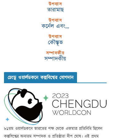
উপন্যাস
তারামাছ
উপন্যাস
কর্নেল এবং…
উপন্যাস
কৌস্তূভ
সম্পাদকীয়
সম্পাদকীয়
চেংডু ওয়ার্লডকনে কল্পবিশ্বের যোগদান
৮১তম ওয়ার্লডকনে ভারতের পক্ষ থেকে একমাত্র প্রতিনিধি ছিলেন
কল্পবিশ্বের অন্যতম সম্পাদক ও প্রতিষ্ঠাতা দীপ ঘোষ। এই প্রথম