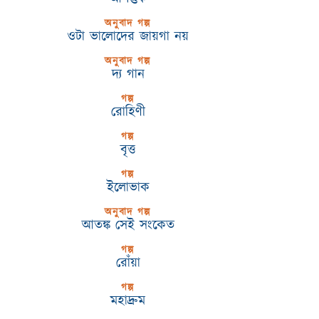
অনুবাদ গল্প
ওটা ভালোদের জায়গা নয়
অনুবাদ গল্প
দ্য গান
গল্প
রোহিণী
গল্প
বৃত্ত
গল্প
ইলোভাক
অনুবাদ গল্প
আতঙ্ক সেই সংকেত
গল্প
রোঁয়া
গল্প
মহাদ্রুম