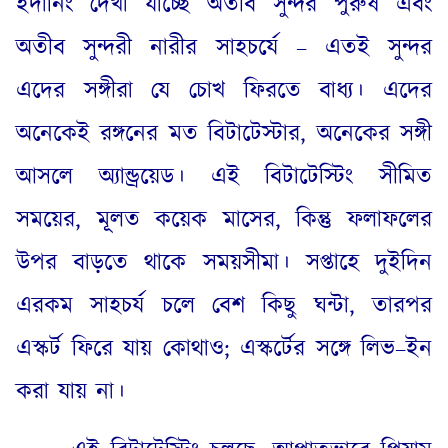
ইদানিং দেখা যাচ্ছে অতীব সুন্দর পুরুষ এবং
অতীব সুন্দরী নারীর সাহচর্যে – এতই সুন্দর
এদের সঙ্গীরা যে চোখ ফিরতে বাধ্য। এদের
অনেকেই রঙ্গনের মত বিটাটেস্টার
,
অনেকের সঙ্গী
আসলে অ্যান্ড্রয়েড। এই বিটাটেস্টিং সীমিত
সময়ের
,
মূলত কয়েক মাসের
,
কিন্তু ফলাফলের
উপর বাড়তে থাকে সময়সীমা। সপ্তাহে দুইদিন
এরকম সাহচর্য চলে বেশ কিছু ঘন্টা
,
তারপর
এস্কর্ট ফিরে যায় কোথাও
;
এস্কর্টের সঙ্গে লিভ
–
ইন
করা যায় না।