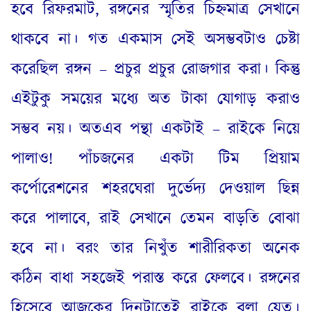
হবে রিফরমাট
,
রঙ্গনের স্মৃতির চিহ্নমাত্র সেখানে
থাকবে না। গত একমাস সেই অসম্ভবটাও চেষ্টা
করেছিল রঙ্গন – প্রচুর প্রচুর রোজগার করা। কিন্তু
এইটুকু সময়ের মধ্যে অত টাকা যোগাড় করাও
সম্ভব নয়। অতএব পন্থা একটাই – রাইকে নিয়ে
পালাও
!
পাঁচজনের একটা টিম প্রিয়াম
কর্পোরেশনের শহরঘেরা দুর্ভেদ্য দেওয়াল ছিন্ন
করে পালাবে
,
রাই সেখানে তেমন বাড়তি বোঝা
হবে না। বরং তার নিখুঁত শারীরিকতা অনেক
কঠিন বাধা সহজেই পরাস্ত করে ফেলবে। রঙ্গনের
হিসেবে আজকের দিনটাতেই রাইকে বলা যেত।