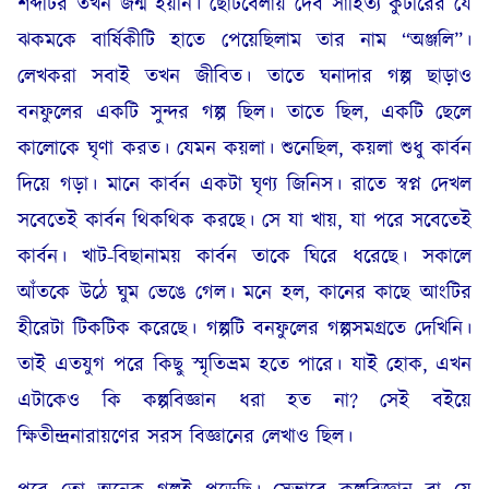
শব্দটির তখন জন্ম হয়নি। ছোটবেলায় দেব সাহিত্য কুটীরের যে
ঝকমকে বার্ষিকীটি হাতে পেয়েছিলাম তার নাম “অঞ্জলি”।
লেখকরা সবাই তখন জীবিত। তাতে ঘনাদার গল্প ছাড়াও
বনফুলের একটি সুন্দর গল্প ছিল। তাতে ছিল, একটি ছেলে
কালোকে ঘৃণা করত। যেমন কয়লা। শুনেছিল, কয়লা শুধু কার্বন
দিয়ে গড়া। মানে কার্বন একটা ঘৃণ্য জিনিস। রাতে স্বপ্ন দেখল
সবেতেই কার্বন থিকথিক করছে। সে যা খায়, যা পরে সবেতেই
কার্বন। খাট-বিছানাময় কার্বন তাকে ঘিরে ধরেছে। সকালে
আঁতকে উঠে ঘুম ভেঙে গেল। মনে হল, কানের কাছে আংটির
হীরেটা টিকটিক করেছে। গল্পটি বনফুলের গল্পসমগ্রতে দেখিনি।
তাই এতযুগ পরে কিছু স্মৃতিভ্রম হতে পারে। যাই হোক, এখন
এটাকেও কি কল্পবিজ্ঞান ধরা হত না? সেই বইয়ে
ক্ষিতীন্দ্রনারায়ণের সরস বিজ্ঞানের লেখাও ছিল।