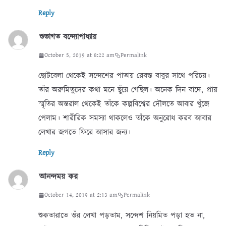
Reply
শুভাগত বন্দ্যোপাধ্যায়
October 5, 2019 at 8:22 am
Permalink
ছোটবেলা থেকেই সন্দেশের পাতায় রেবন্ত বাবুর সাথে পরিচয়।
তাঁর অরুমিতুদের কথা মনে ছুঁয়ে গেছিল। অনেক দিন বাদে, প্রায়
স্মৃতির অন্তরাল থেকেই তাঁকে কল্পবিশ্বের দৌলতে আবার খুঁজে
পেলাম। শারীরিক সমস্যা থাকলেও তাঁকে অনুরোধ করব আবার
লেখার জগতে ফিরে আসার জন্য।
Reply
আনন্দময় কর
October 14, 2019 at 2:13 am
Permalink
শুকতারাতে ওঁর লেখা পড়তাম, সন্দেশ নিয়মিত পড়া হত না,