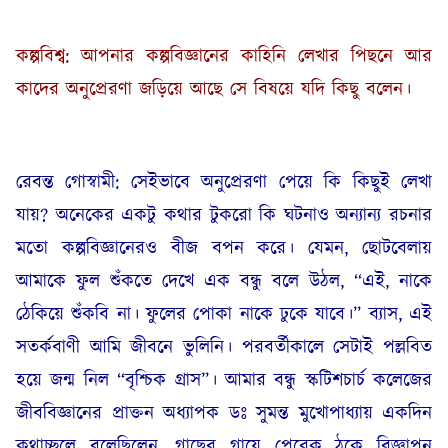
কল্পবিশ্ব: আপনার কল্পবিজ্ঞানের কাহিনি লেখার পিছনে আর
কাদের অনুপ্রেরণা জড়িয়ে আছে সে বিষয়ে যদি কিছু বলেন।
রেবন্ত গোস্বামী: সেইভাবে অনুপ্রেরণা পেয়ে কি কিছুই লেখা
যায়? অনেকের একটু কথার টুকরো কি ঘটনাও অন্যান্য রচনার
মতো কল্পবিজ্ঞানেরও বীজ বপন করে। যেমন, ছোটবেলায়
আমাকে ফুল শুঁকতে দেখে এক বন্ধু বলে উঠল, “এই, নাকে
ঠেকিয়ে শুঁকবি না। ফুলের পোকা নাকে ঢুকে যাবে।” ব্যাস, এই
সতর্কবাণী আমি জীবনে ভুলিনি। পরবর্তীকালে সেটাই পল্লবিত
হয়ে জন্ম নিল “বৃশ্চিক গ্রাস”। আমার বন্ধু স্কটিশচার্চ কলেজের
জীববিজ্ঞানের প্রাক্তন অধ্যাপক ডঃ সুমন্ত মুখোপাধ্যায় একদিন
কথাচ্ছলে বলেছিলেন, গাছের গায়ে পেরেক ঠুকে বিজ্ঞাপন