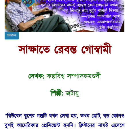
ইন্টারভিউ
সাক্ষাতে রেবন্ত গোস্বামী
লেখক:
কল্পবিশ্ব সম্পাদকমণ্ডলী
শিল্পী:
জটায়ু
“রিউবেন বুশের গল্পটি যখন লেখা হয়, তখন ছোট, বড় কোনও
বুশই আমেরিকার প্রেসিডেন্ট হননি। ক্লিন্টনের নামই এদেশে