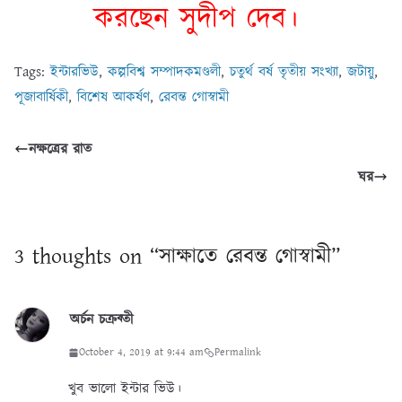
করছেন সুদীপ দেব।
Tags:
ইন্টারভিউ
,
কল্পবিশ্ব সম্পাদকমণ্ডলী
,
চতুর্থ বর্ষ তৃতীয় সংখ্যা
,
জটায়ু
,
পূজাবার্ষিকী
,
বিশেষ আকর্ষণ
,
রেবন্ত গোস্বামী
নক্ষত্রের রাত
ঘর
3 thoughts on “
সাক্ষাতে রেবন্ত গোস্বামী
”
অর্চন চক্রব্তী
October 4, 2019 at 9:44 am
Permalink
খুব ভালো ইন্টার ভিউ।