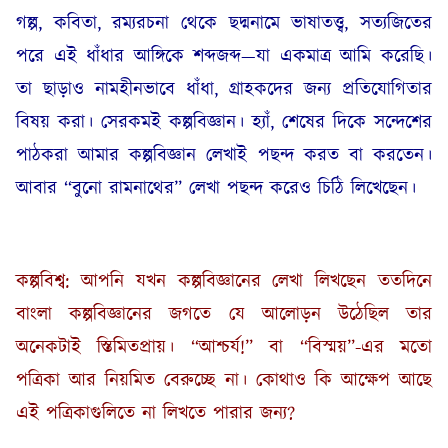
গল্প, কবিতা, রম্যরচনা থেকে ছদ্মনামে ভাষাতত্ত্ব, সত্যজিতের
পরে এই ধাঁধার আঙ্গিকে শব্দজব্দ—যা একমাত্র আমি করেছি।
তা ছাড়াও নামহীনভাবে ধাঁধা, গ্রাহকদের জন্য প্রতিযোগিতার
বিষয় করা। সেরকমই কল্পবিজ্ঞান। হ্যাঁ, শেষের দিকে সন্দেশের
পাঠকরা আমার কল্পবিজ্ঞান লেখাই পছন্দ করত বা করতেন।
আবার “বুনো রামনাথের” লেখা পছন্দ করেও চিঠি লিখেছেন।
কল্পবিশ্ব: আপনি যখন কল্পবিজ্ঞানের লেখা লিখছেন ততদিনে
বাংলা কল্পবিজ্ঞানের জগতে যে আলোড়ন উঠেছিল তার
অনেকটাই স্তিমিতপ্রায়। “আশ্চর্য!” বা “বিস্ময়”-এর মতো
পত্রিকা আর নিয়মিত বেরুচ্ছে না। কোথাও কি আক্ষেপ আছে
এই পত্রিকাগুলিতে না লিখতে পারার জন্য?