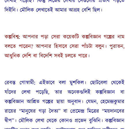
লেখাই পড়েছি। কিন্তু নিজের লেখায় সেগুলোর প্রভাব পড়তে
দিইনি। মৌলিক লেখাতেই আমার আগ্রহ বেশি ছিল।
কল্পবিশ্ব: আপনার পড়া সেরা কয়েকটি কল্পবিজ্ঞান গল্পের নাম
বলতে পারেন? আপনার হিসাবে সেরা পাঁচটা বলুন। পুরাতন,
আধুনিক দেশি বা বিদেশি সবই চলতে পারে।
রেবন্ত গোস্বামী: এইভাবে বলা মুশকিল। ছোটবেলা থেকেই
যাঁদের লেখা পড়েছি, তার অনেকগুলিই কল্পবিজ্ঞান বা
কল্পবিজ্ঞান আশ্রিত গল্পের ছায়া অনুবাদ। যেমন, হেমেন্দ্রকুমার
রায়ের “মানুষের গড়া দৈত্য” বা প্রেমেন্দ্র মিত্রের “ময়দানবের
দ্বীপ”। মৌলিক লেখা থেকে কোনও প্রভেদ বুঝিনি। কল্পবিজ্ঞান