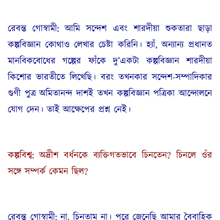
রেবন্ত গোস্বামী: আমি সন্দেশ এবং শারদীয়া শুকতারা ছাড়া
কল্পবিজ্ঞান কোথাও লেখার চেষ্টা করিনি। হ্যাঁ, অন্যান্য প্রধানত
মানবিকবোধের গল্পের ফাঁকে দু’একটা কল্পবিজ্ঞান শারদীয়া
কিশোর ভারতীতে লিখেছি। বরং তখনকার সন্দেশ-সম্পাদিকার
গুণী পুত্র অমিতানন্দ দাশই তখন কল্পবিজ্ঞান পত্রিকা আন্দোলনে
যোগ দেন। তাই আক্ষেপের প্রশ্ন নেই।
কল্পবিশ্ব: অদ্রীশ বর্ধনকে ব্যক্তিগতভাবে চিনতেন? চিনলে ওঁর
সঙ্গে সম্পর্ক কেমন ছিল?
রেবন্ত গোস্বামী: না, চিনতাম না। পরে জেনেছি আমার বৈবাহিক