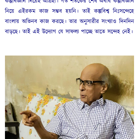
কল্পবিজ্ঞান নিয়েই আগ্রহী। গত শতকের শেষ অবধি কল্পবিজ্ঞান
নিয়ে এইরকম কাজ সম্ভব হয়নি। তাই কল্পবিশ্ব নিঃসন্দেহে
বাংলায় অভিনব কাজ করছে। তার অনুসারীর সংখ্যাও দিনদিন
বাড়ছে। তাই এই উদ্যোগ যে সাফল্য পাচ্ছে তাতে সন্দেহ নেই।