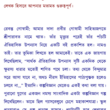
লেখক হিসাবে আপনার মতামত গুরুত্বপূর্ণ।
রেবন্ত গোস্বামী: আমার দাদা প্রবীর গোস্বামী সাহিত্যজগতে
শ্রীপারাবত নামে খ্যাত। তাঁর মৃত্যুর পরেই তাঁর পাঁচটি
ঐতিহাসিক উপন্যাস নিয়ে একটি বই প্রকাশিত হল। নামও
তাই। তার ভূমিকা লিখতে হল আমাকেই। তাতে এক জায়গায়
লিখেছিলাম, “সার্থক ঐতিহাসিক উপন্যাস সৃষ্টি একদিক থেকে
ক্ষুরস্য ধারার মতোই শাণিত পথে চলা। তথ্য থেকে বিন্দুমাত্র
সরে আসা যাবে না, অথচ নীরস ইতিহাসের পাঠ্যপুস্তক হলেও
চলবে না…” ইত্যাদি। কল্পবিজ্ঞান থেকেও একই কথা বলা যায়।
পুরানো যুগের একজন নমস্য সাংবাদিক একটা কল্পবিজ্ঞান গল্প
লিখেছিলেন। তাতে ছিল গ্যাসবেলুনে চেপে মহাকাশযাত্রা। স্কুল
পড়ুয়ারাও সে গল্প পড়লে হাসবে। প্যাটার্নটি হবে লেখকের