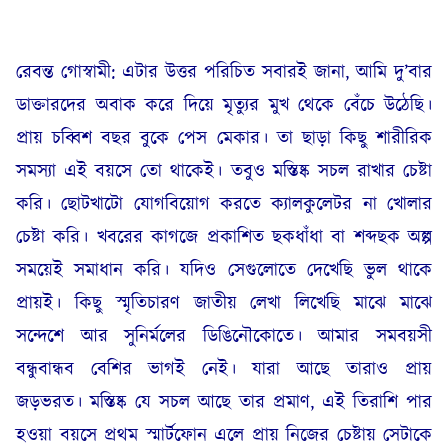
রেবন্ত গোস্বামী: এটার উত্তর পরিচিত সবারই জানা, আমি দু’বার
ডাক্তারদের অবাক করে দিয়ে মৃত্যুর মুখ থেকে বেঁচে উঠেছি।
প্রায় চব্বিশ বছর বুকে পেস মেকার। তা ছাড়া কিছু শারীরিক
সমস্যা এই বয়সে তো থাকেই। তবুও মস্তিষ্ক সচল রাখার চেষ্টা
করি। ছোটখাটো যোগবিয়োগ করতে ক্যালকুলেটর না খোলার
চেষ্টা করি। খবরের কাগজে প্রকাশিত ছকধাঁধা বা শব্দছক অল্প
সময়েই সমাধান করি। যদিও সেগুলোতে দেখেছি ভুল থাকে
প্রায়ই। কিছু স্মৃতিচারণ জাতীয় লেখা লিখেছি মাঝে মাঝে
সন্দেশে আর সুনির্মলের ডিঙিনৌকোতে। আমার সমবয়সী
বন্ধুবান্ধব বেশির ভাগই নেই। যারা আছে তারাও প্রায়
জড়ভরত। মস্তিষ্ক যে সচল আছে তার প্রমাণ, এই তিরাশি পার
হওয়া বয়সে প্রথম স্মার্টফোন এলে প্রায় নিজের চেষ্টায় সেটাকে