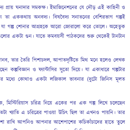
য প্রায় ঘনাদার সমকক্ষ। ইমাজিনেশনের যে দৌড় এই কাহিনী ও
ছেন তা এককথায় অনবদ্য। বিষবৈদ্য সনাতনের বেশিরভাগ গল্পই
ছে যা গল্প শোনার আগ্রহকে আরো জোরালো করে তোলে। অহেতুক
েখাগুলোর একটা গুন। যাতে কমবয়সী পাঠকদের শুরু থেকেই টানটান
নব, তার তৈরি পিশাচদল, আপাতদৃষ্টিতে মিথ মনে হলেও লেখক
েছেন কল্পবিজ্ঞান ও ফ্যান্টাসির সুতো দিয়ে। যা একাধারে গল্পটার
পনার মধ্যে কোথাও একটা লজিকাল ভাবনার (দুটো জিনিস মূলত
, মিস্টিরিয়াস চরিত্র নিয়ে একের পর এক গল্প লিখে চলেছেন
টা খ্যাতি এ চরিত্রের পাওয়া উচিৎ ছিল তা এখনও পায়নি। তার
া রাখি আপনিও আপনার আশেপাশের কচিকাঁচাদের হাতে তুলে