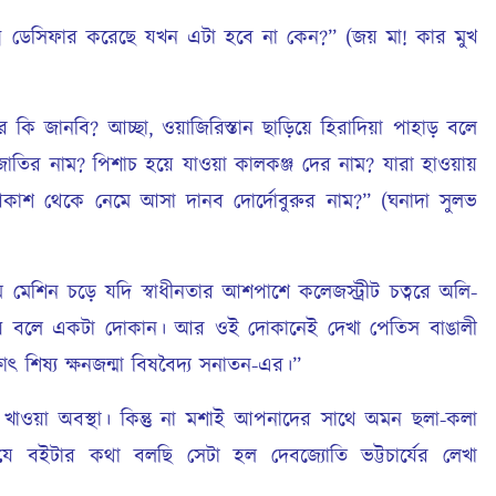
 ডেসিফার করেছে যখন এটা হবে না কেন?” (জয় মা! কার মুখ
 জানবি? আচ্ছা, ওয়াজিরিস্তান ছাড়িয়ে হিরাদিয়া পাহাড় বলে
াতির নাম? পিশাচ হয়ে যাওয়া কালকঞ্জ দের নাম? যারা হাওয়ায়
াশ থেকে নেমে আসা দানব দোর্দোবুরুর নাম?” (ঘনাদা সুলভ
েশিন চড়ে যদি স্বাধীনতার আশপাশে কলেজস্ট্রীট চত্বরে অলি-
ানলয় বলে একটা দোকান। আর ওই দোকানেই দেখা পেতিস বাঙালী
ৎ শিষ্য ক্ষনজন্মা বিষবৈদ্য সনাতন-এর।”
 খাওয়া অবস্থা। কিন্তু না মশাই আপনাদের সাথে অমন ছলা-কলা
যে বইটার কথা বলছি সেটা হল দেবজ্যোতি ভট্টচার্যের লেখা