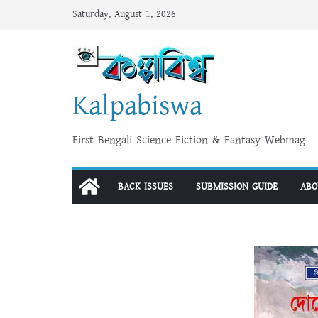
Skip
Saturday, August 1, 2026
to
content
Kalpabiswa
First Bengali Science Fiction & Fantasy Webmag
BACK ISSUES
SUBMISSION GUIDE
ABO