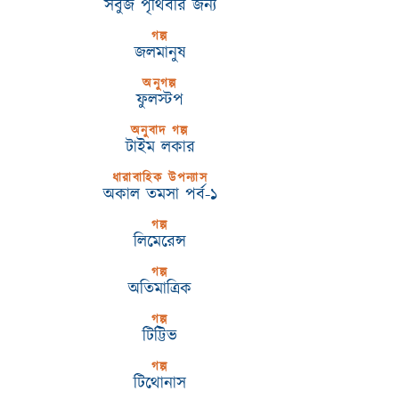
সবুজ পৃথিবীর জন্য
গল্প
জলমানুষ
অনুগল্প
ফুলস্টপ
অনুবাদ গল্প
টাইম লকার
ধারাবাহিক উপন্যাস
অকাল তমসা পর্ব-১
গল্প
লিমেরেন্স
গল্প
অতিমাত্রিক
গল্প
টিট্টিভ
গল্প
টিথোনাস