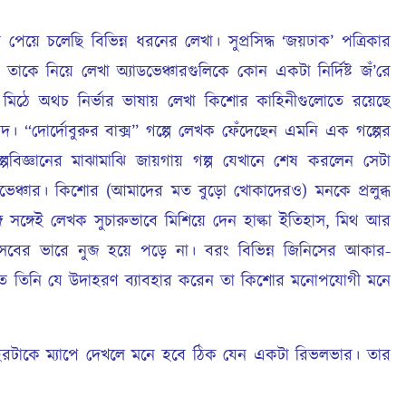
 চলেছি বিভিন্ন ধরনের লেখা। সুপ্রসিদ্ধ ‘জয়ঢাক’ পত্রিকার
 তাকে নিয়ে লেখা অ্যাডভেঞ্চারগুলিকে কোন একটা নির্দিষ্ট জঁ’রে
িঠে অথচ নির্ভার ভাষায় লেখা কিশোর কাহিনীগুলোতে রয়েছে
ব স্বাদ। “দোর্দোবুরুর বাক্স” গল্পে লেখক ফেঁদেছেন এমনি এক গল্পের
ল্পবিজ্ঞানের মাঝামাঝি জায়গায় গল্প যেখানে শেষ করলেন সেটা
ডভেঞ্চার। কিশোর (আমাদের মত বুড়ো খোকাদেরও) মনকে প্রলুব্ধ
সঙ্গেই লেখক সুচারুভাবে মিশিয়ে দেন হাল্কা ইতিহাস, মিথ আর
বের ভারে নুব্জ হয়ে পড়ে না। বরং বিভিন্ন জিনিসের আকার-
রতে তিনি যে উদাহরণ ব্যাবহার করেন তা কিশোর মনোপযোগী মনে
কে ম্যাপে দেখলে মনে হবে ঠিক যেন একটা রিভলভার। তার