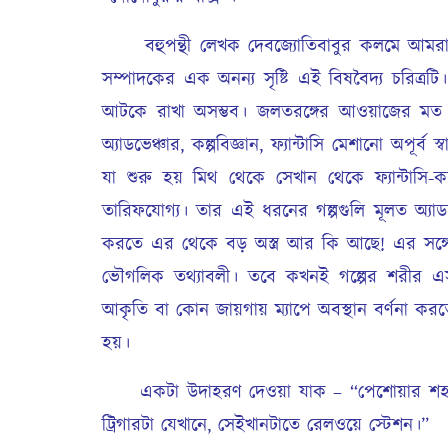
বহুপন্থী লেখক দেবজ্যোতিবাবুর কলমে আমরা পেয়ে
সম্পাদকের এক অনন্য সৃষ্টি এই বিষবৈদ্য চরিত্রটি।
আটকে রাখা অসম্ভব। জলতরঙ্গের আওয়াজের মত ম
অ্যাডভেঞ্চার, কল্পবিজ্ঞান, ফ্যান্টাসি মেশানো অপূর্
যা শুরু হয় মিথ থেকে সেখান থেকে ফ্যান্টাসি-ক
তারিফযোগ্য। তার এই ধরনের গল্পগুলি মূলত অ্যা
করতে এর থেকে বড় অস্ত্র আর কি আছে! এর সঙ্গে 
ভৌগলিক তথ্যাবলী। তবে কখনই গল্পের শরীর এস
আকৃতি বা কোন জায়গায় ম্যাপে অবস্থান বর্ণনা ক
হয়।
একটা উদাহরণ দেওয়া যাক – “পেশোয়ার শহরটা
ট্রিগারটা যেখানে, সেইখানটাতে রেলওয়ে স্টেশন।”