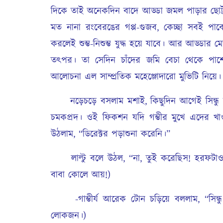
দিকে তাই অনেকদিন বাদে আড্ডা জমল পাড়ার ছোট্
মত নানা রংবেরঙের গপ্প-গুজব, কেচ্ছা সবই পাব
করলেই শুম্ভ-নিশুম্ভ যুদ্ধ হয়ে যাবে। আর আড্ডার
তৎপর। তা সেদিন চাঁদের জমি বেচা থেকে পাশের
আলোচনা এল সাম্প্রতিক মহেঞ্জোদারো মুভিটি নিয়ে।
নড়েচড়ে বসলাম মশাই, কিছুদিন আগেই সিন্ধু 
চমকপ্রদ। ওই ফিকশন যদি গম্ভীর মুখে এদের খা
উঠলাম, “ডিরেক্টর পড়াশুনা করেনি।”
লাল্টু বলে উঠল, “না, তুই করেছিস! হরফটাও প
বাবা কোলে আয়!)
-গাম্ভীর্য আরেক টোন চড়িয়ে বললাম, “সিন্ধু স
লোকজন।)