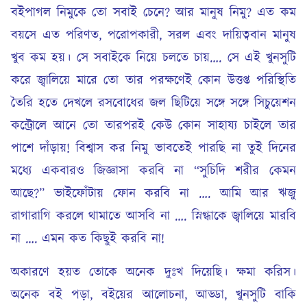
বইপাগল নিমুকে তো সবাই চেনে? আর মানুষ নিমু? এত কম
বয়সে এত পরিণত, পরোপকারী, সরল এবং দায়িত্ববান মানুষ
খুব কম হয়। সে সবাইকে নিয়ে চলতে চায়…. সে এই খুনসুটি
করে জ্বালিয়ে মারে তো তার পরক্ষণেই কোন উত্তপ্ত পরিস্থিতি
তৈরি হতে দেখলে রসবোধের জল ছিটিয়ে সঙ্গে সঙ্গে সিচুয়েশন
কন্ট্রোলে আনে তো তারপরই কেউ কোন সাহায্য চাইলে তার
পাশে দাঁড়ায়! বিশ্বাস কর নিমু ভাবতেই পারছি না তুই দিনের
মধ্যে একবারও জিজ্ঞাসা করবি না “সুচিদি শরীর কেমন
আছে?” ভাইফোঁটায় ফোন করবি না …. আমি আর ঋজু
রাগারাগি করলে থামাতে আসবি না …. স্নিগ্ধাকে জ্বালিয়ে মারবি
না …. এমন কত কিছুই করবি না!
অকারণে হয়ত তোকে অনেক দুঃখ দিয়েছি। ক্ষমা করিস।
অনেক বই পড়া, বইয়ের আলোচনা, আড্ডা, খুনসুটি বাকি