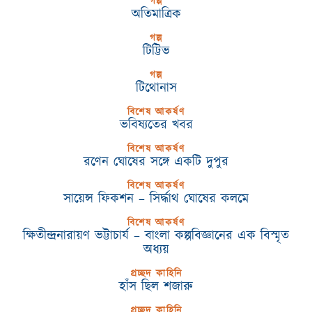
গল্প
অতিমাত্রিক
গল্প
টিট্টিভ
গল্প
টিথোনাস
বিশেষ আকর্ষণ
ভবিষ্যতের খবর
বিশেষ আকর্ষণ
রণেন ঘোষের সঙ্গে একটি দুপুর
বিশেষ আকর্ষণ
সায়েন্স ফিকশন – সির্দ্ধাথ ঘোষের কলমে
বিশেষ আকর্ষণ
ক্ষিতীন্দ্রনারায়ণ ভট্টাচার্য – বাংলা কল্পবিজ্ঞানের এক বিস্মৃত
অধ্যয়
প্রচ্ছদ কাহিনি
হাঁস ছিল শজারু
প্রচ্ছদ কাহিনি