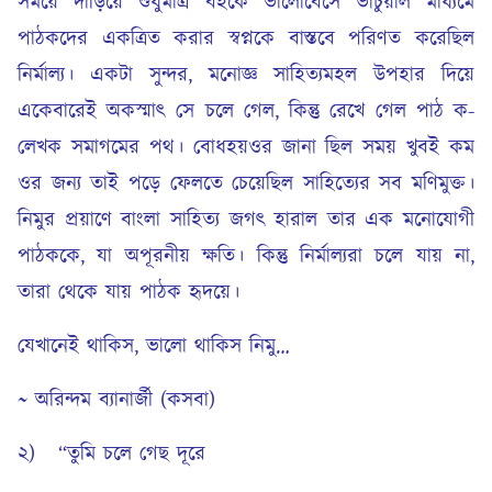
সময়ে দাঁড়িয়ে শুধুমাত্র বইকে ভালোবেসে ভার্চুয়াল মাধ্যমে
পাঠকদের একত্রিত করার স্বপ্নকে বাস্তবে পরিণত করেছিল
নির্মাল্য। একটা সুন্দর, মনোজ্ঞ সাহিত্যমহল উপহার দিয়ে
একেবারেই অকস্মাৎ সে চলে গেল, কিন্তু রেখে গেল পাঠ ক-
লেখক সমাগমের পথ। বোধহয়ওর জানা ছিল সময় খুবই কম
ওর জন্য তাই পড়ে ফেলতে চেয়েছিল সাহিত্যের সব মণিমুক্ত।
নিমুর প্রয়াণে বাংলা সাহিত্য জগৎ হারাল তার এক মনোযোগী
পাঠককে, যা অপূরনীয় ক্ষতি। কিন্তু নির্মাল্যরা চলে যায় না,
তারা থেকে যায় পাঠক হৃদয়ে।
যেখানেই থাকিস, ভালো থাকিস নিমু…
~ অরিন্দম ব্যানার্জী (কসবা)
২) “তুমি চলে গেছ দূরে