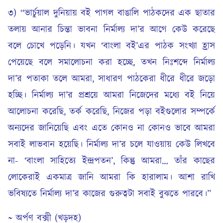
৩) “ভার্চুয়াল দুনিয়ায় বই পাগল বাঙালি পাঠকদের এক ছাতার
তলায় আনার চিন্তা ভাবনা নির্মাল্য দা’র আগে কেউ করেছে
বলে চোখে পড়েনি। যখন ‘বাংলা বই’এর পাঠক সংখ্যা হ্রাস
পেয়েছে বলে সমালোচনা করা হচ্ছে, তখন নিঃশব্দে নির্মাল্য
দা’র পতাকা তলে আমরা, সাধারণ পাঠকেরা ধীরে ধীরে জড়ো
হচ্ছি। নির্মাল্য দা’র প্রশ্রয়ে আমরা নিজেদের মধ্যে বই নিয়ে
আলোচনা করেছি, তর্ক করেছি, নিজের পড়া বইগুলোর সম্পর্কে
অন্যদের জানিয়েছি এবং এতে কোনও না কোনও ভাবে আমরা
সবাই লাভবান হয়েছি। নির্মাল্য দা’র চলে যাওয়ায় কেউ লিখবে
না- ‘বাংলা সাহিত্যে ইন্দ্রপতন’, কিন্তু আমরা… তাঁর কাছের
লোকেরাই একমাত্র জানি আমরা কি হারালাম। আশা রাখি
ভবিষ্যতে নির্মাল্য দা’র কাজের গুরুত্বটা সবাই বুঝতে পারবে।”
~ অর্পণ বক্সী (খড়দহ)