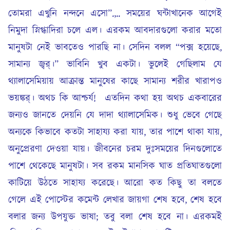
তোমরা এখুনি নন্দনে এসো”.,.. সময়ের ঘন্টাখানেক আগেই
নিমুদা স্নিগ্ধাদিরা চলে এল। এরকম আবদারগুলো করার মতো
মানুষটা নেই ভাবতেও পারছি না। সেদিন বলল “পক্স হয়েছে,
সামান্য জ্বর্।” ভাবিনি খুব একটা। ভুলেই গেছিলাম যে
থ্যালাসেমিয়ায় আক্রান্ত মানুষের কাছে সামান্য শরীর খারাপও
ভয়ঙ্কর্। অথচ কি আশ্চর্য! এতদিন কথা হয় অথচ একবারের
জন্যও জানতে দেয়নি যে দাদা থ্যালাসেমিক। শুধু ভেবে গেছে
অন্যকে কিভাবে কতটা সাহায্য করা যায়, তার পাশে থাকা যায়,
অনুপ্রেরণা দেওয়া যায়। জীবনের চরম দুঃসময়ের দিনগুলোতে
পাশে থেকেছে মানুষটা। সব রকম মানসিক ঘাত প্রতিঘাতগুলো
কাটিয়ে উঠতে সাহায্য করেছে। আরো কত কিছু তা বলতে
গেলে এই পোস্টের কমেন্ট লেখার জায়গা শেষ হবে, শেষ হবে
বলার জন্য উপযুক্ত ভাষা; তবু বলা শেষ হবে না। এরকমই