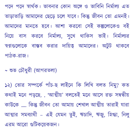
পদে পদে স্বার্থক। ভাবনার কোন অঙ্গে ও ভাবিনি নির্মাল্য এত
তাড়াতাড়ি আমাদের ছেড়ে চলে যাবে। কিন্তু জীবন তো এমনই।
আমাদের মানতে হবে। আশা করবো সেই কল্পলোকেও বই
নিয়ে বাস করবে নির্মাল্য, সুখে থাকিস ভাই। নির্মাল্যর
স্বপ্নগুলোকে বাস্তব করার দায়িত্ব আমাদের। অটুট থাকবে
পাঠক-রাজ।
~ শুভ চৌধুরী (আগরতলা)
১২) তোর সম্পর্কে পাঁচ-ছ লাইনে কি লিখি বলত নিমু? কত
কথাই মনে পড়ছে. . ‘আত্মীয়’ বলতেই মনে আসে রক্ত সম্বন্ধীয়
কাউকে …. কিন্তু জীবন তো আমায় শেখাল আত্মীয় তারাই যারা
আত্মার সমব্যাথী – এই যেমন তুই, ঋচাদি, ঋজু, স্নিগ্ধা, নিলু
এরম আরো গুটিকয়েকজন।