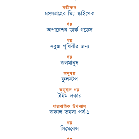
কমিকস
মঙ্গলগ্রহের মিঃ স্কাইগেক
গল্প
অপারেশন ডার্ক গডেস
গল্প
সবুজ পৃথিবীর জন্য
গল্প
জলমানুষ
অনুগল্প
ফুলস্টপ
অনুবাদ গল্প
টাইম লকার
ধারাবাহিক উপন্যাস
অকাল তমসা পর্ব-১
গল্প
লিমেরেন্স