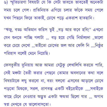
৬) স্মৃতিচারণা বিষয়টা যে কি সেটা ভাবতে ভাবতেই অনেকটা
সময় চলে গেল। প্রতিনিয়ত এগিয়ে চলার ফাঁকে সময় পেলে
যখন পিছনে ফিরে তাকাই, চোখে পড়ে একরাশ হাতছানি।
“ঋজু, বড্ড অভিমান করিস তুই ..বড় আর কবে হবি!” এখনো
যেন শুনতে পাচ্ছি গলাটা … বড় হয়ে গেছি নির্মাল্যদা ..ভালো
করে চেয়ে দেখো …তাইতো চোখের জল আর ফেলি নি ….নিষ্ঠুর
পরিহাস বলেই মেনে নিয়েছি।
ফেসবুকীয় দুনিয়ায় আজ আমরা যেটুকু লেখালিখি করতে পারি,
সেই মঞ্চটা তৈরী করার পেছনে তোমার অবদানের কথা বলে
বিষয়টাকে লঘু করবো না, বরং বলবো এসবের আড়ালে চোখে
পড়তো মিশুকে, সরল, প্রাণবন্ত একটি বইপ্রেমীকে …..সবাইকে
কাছে টেনে নেওয়ার অদ্ভুত একটা ক্ষমতা ছিলো যার … অগাধ
স্বপ্ন দেখতে যে ভালোবাসতো।