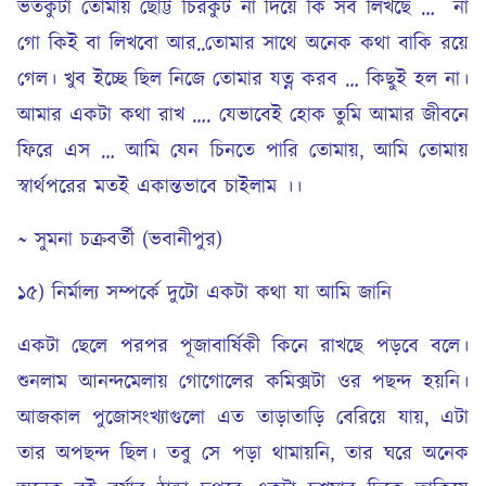
ভতকুটা তোমায় ছোট্ট চিরকুট না দিয়ে কি সব লিখছে … না
গো কিই বা লিখবো আর..তোমার সাথে অনেক কথা বাকি রয়ে
গেল। খুব ইচ্ছে ছিল নিজে তোমার যত্ন করব … কিছুই হল না।
আমার একটা কথা রাখ …. যেভাবেই হোক তুমি আমার জীবনে
ফিরে এস … আমি যেন চিনতে পারি তোমায়, আমি তোমায়
স্বার্থপরের মতই একান্তভাবে চাইলাম ।।
~ সুমনা চক্রবর্তী (ভবানীপুর)
১৫) নির্মাল্য সম্পর্কে দুটো একটা কথা যা আমি জানি
একটা ছেলে পরপর পূজাবার্ষিকী কিনে রাখছে পড়বে বলে।
শুনলাম আনন্দমেলায় গোগোলের কমিক্সটা ওর পছন্দ হয়নি।
আজকাল পুজোসংখ্যাগুলো এত তাড়াতাড়ি বেরিয়ে যায়, এটা
তার অপছন্দ ছিল। তবু সে পড়া থামায়নি, তার ঘরে অনেক