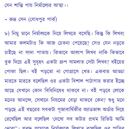
যেন শান্তি পায় নির্মাল্যের আত্মা।।
~ রুদ্র সেন (যোধপুর পার্ক)
৮) নিমু মানে নির্মাল্যকে নিয়ে লিখতে বসেছি। কিন্তু কি লিখব!
আমার কলমটাও কি আজ চেতনা পেয়েছে? সেও যেন নড়তে
চাইছে না সাদা পাতায়। কিভাবে আলাপ লিখব নাকি কিভাবে
বুক দিয়ে এই সুবৃহৎ একটা গ্রুপ সামলাত সেটা লিখব? বইয়ের
পোকা ছিল। বই পড়তো না গোগ্রাসে খেত। একবার আড্ডা
মারতে মারতে বলেছিল ওর একটা বিশাল পাঠাগার করার ইচ্ছে
আছে যেখানে কোন বিধিনিষেধ থাকবে না। বই পড়বে লোকে
মনের আনন্দে, সেখানে নিয়মের বেড়া থাকবে কেন? শুধু মনে
পড়ছে এই বছরের সবকটা পূজাবার্ষিকীর অ্যাডভান্স অর্ডার দিয়ে
রেখেছিল আর বলেছিল ‘দেখো সব কটার প্রথম রিভিউ আমি
দেবো”। প্রবুদ্ধ আমাকে নির্মাল্যকে লিখতে বলেছিল ওর স্মৃতির