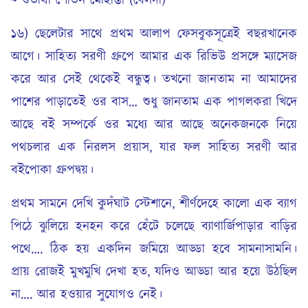
~ শুভার্থী শোভন মোহান্তী (বেলদা)
১৬) ছেলেটার সাথে প্রথম আলাপ ফেসবুকসূত্রেই বছরখানেক
আগে। সাহিত্য সরণী গ্রুপে আমার এক রিভিউ প্রসঙ্গে ম্যাসেজ
করে আর সেই থেকেই বন্ধুত্ব। তখনো জানতাম না আমাদের
পাশের পাড়াতেই ওর বাস… শুধু জানতাম এক পাগলকরা খিদে
আছে বই সম্পর্কে ওর মধ্যে আর আছে অনেকজনকে নিয়ে
পথচলার এক নিরলস প্রয়াস, যার ফল সাহিত্য সরণী আর
বইপোকা গ্রুপদ্বয়।
প্রথম সামনে দেখি কুদঁঘাট স্টেশানে, শীর্ণদেহে কালো এক ব্যাগ
পিঠে ঝুলিয়ে হনহন করে হেঁটে চলেছে ব্যাণার্জিপাড়ার বাড়ির
পথে…. ঠিক হয় একদিন জমিয়ে আড্ডা হবে সামনাসামনি।
প্রায় রোজই মুখমুখি দেখা হত, যদিও আড্ডা আর হয়ে উঠছিল
না…. আর হওয়ার সুযোগও নেই।