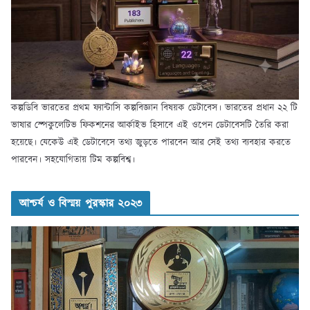
কল্পডিবি ভারতের প্রথম ফ্যান্টাসি কল্পবিজ্ঞান বিষয়ক ডেটাবেস। ভারতের প্রধান ২২ টি
ভাষার স্পেকুলেটিভ ফিকশনের আর্কাইভ হিসাবে এই ওপেন ডেটাবেসটি তৈরি করা
হয়েছে। যেকেউ এই ডেটাবেসে তথ্য জুড়তে পারবেন আর সেই তথ্য ব্যবহার করতে
পারবেন। সহযোগিতায় টিম কল্পবিশ্ব।
আশ্চর্য ও বিস্ময় পুরস্কার ২০২৩