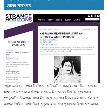
ঘোষের সাক্ষাৎকার
'স্ট্রেঞ্জ হরাইজন' নামের বিশ্ববিখ্যাত ও বিশ্বনন্দিত অনলাইন ম্যাগাজিনে এবারের
সংখ্যায় প্রকাশ পেল কল্পবিশ্বের সম্পাদক দীপ ঘোষের বিস্তারিত সাক্ষাৎকার।
স্পেকুলেটিভ ফিকশনের ওপর দীর্ঘ বাইশ বছর ধরে নিরন্তর অধ্যবসায়ে ওঁরা কাজ
করছেন নিয়মিত। হ্যুগো কিংবা নেবুলার মতন সেরা পুরস্কারের লিস্টে বেশ কয়েক