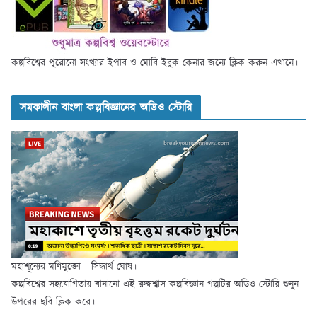
কল্পবিশ্বের পুরোনো সংখ্যার ইপাব ও মোবি ইবুক কেনার জন্যে ক্লিক করুন এখানে।
সমকালীন বাংলা কল্পবিজ্ঞানের অডিও স্টোরি
মহাশূন্যের মণিমুক্তো - সিদ্ধার্থ ঘোষ।
কল্পবিশ্বের সহযোগিতায় বানানো এই রুদ্ধশ্বাস কল্পবিজ্ঞান গল্পটির অডিও স্টোরি শুনুন
উপরের ছবি ক্লিক করে।