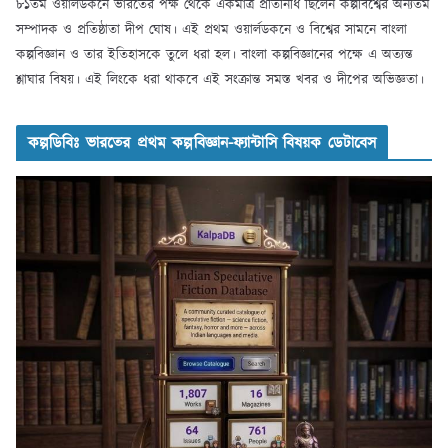
৮১তম ওয়ার্লডকনে ভারতের পক্ষ থেকে একমাত্র প্রতিনিধি ছিলেন কল্পবিশ্বের অন্যতম
সম্পাদক ও প্রতিষ্ঠাতা দীপ ঘোষ। এই প্রথম ওয়ার্লডকনে ও বিশ্বের সামনে বাংলা
কল্পবিজ্ঞান ও তার ইতিহাসকে তুলে ধরা হল। বাংলা কল্পবিজ্ঞানের পক্ষে এ অত্যন্ত
শ্লাঘার বিষয়। এই লিংকে ধরা থাকবে এই সংক্রান্ত সমস্ত খবর ও দীপের অভিজ্ঞতা।
কল্পডিবিঃ ভারতের প্রথম কল্পবিজ্ঞান-ফ্যান্টাসি বিষয়ক ডেটাবেস