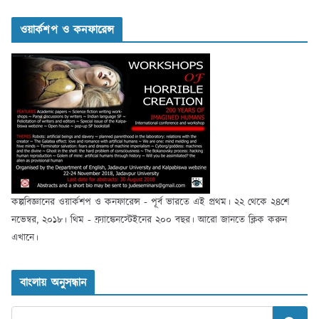
ওয়ার্কশপ ও কনফারেন্স
কল্পবিজ্ঞানের ওয়ার্কশপ ও কনফারেন্স - পূর্ব ভারতে এই প্রথম। ২২ থেকে ২৪শে
নভেম্বর, ২০১৮। থিম - ফ্র্যাঙ্কেনস্টেইনের ২০০ বছর। আরো জানতে ক্লিক করুন
এখানে।
বাংলায় অনুসন্ধান