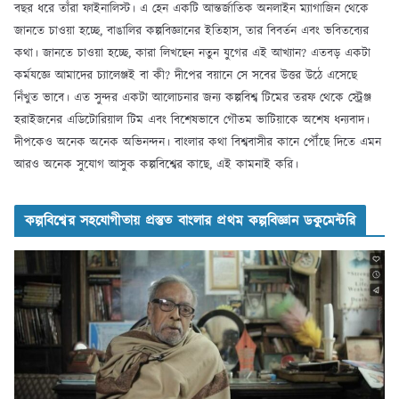
বছর ধরে তাঁরা ফাইনালিস্ট। এ হেন একটি আন্তর্জাতিক অনলাইন ম্যাগাজিন থেকে
জানতে চাওয়া হচ্ছে, বাঙালির কল্পবিজ্ঞানের ইতিহাস, তার বিবর্তন এবং ভবিতব্যের
কথা। জানতে চাওয়া হচ্ছে, কারা লিখছেন নতুন যুগের এই আখ্যান? এতবড় একটা
কর্মযজ্ঞে আমাদের চ্যালেঞ্জই বা কী? দীপের বয়ানে সে সবের উত্তর উঠে এসেছে
নিঁখুত ভাবে। এত সুন্দর একটা আলোচনার জন্য কল্পবিশ্ব টিমের তরফ থেকে স্ট্রেঞ্জ
হরাইজনের এডিটোরিয়াল টিম এবং বিশেষভাবে গৌতম ভাটিয়াকে অশেষ ধন্যবাদ।
দীপকেও অনেক অনেক অভিনন্দন। বাংলার কথা বিশ্ববাসীর কানে পৌঁছে দিতে এমন
আরও অনেক সুযোগ আসুক কল্পবিশ্বের কাছে, এই কামনাই করি।
কল্পবিশ্বের সহযোগীতায় প্রস্তুত বাংলার প্রথম কল্পবিজ্ঞান ডকুমেন্টরি