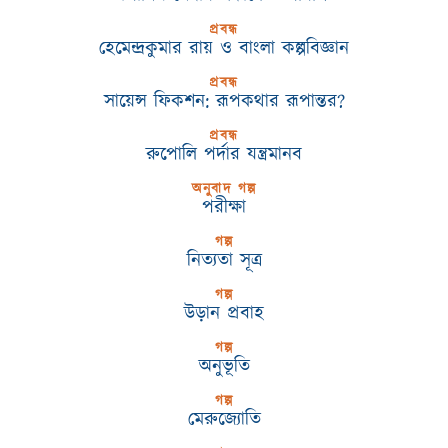
প্রবন্ধ
হেমেন্দ্রকুমার রায় ও বাংলা কল্পবিজ্ঞান
প্রবন্ধ
সায়েন্স ফিকশন: রূপকথার রূপান্তর?
প্রবন্ধ
রুপোলি পর্দার যন্ত্রমানব
অনুবাদ গল্প
পরীক্ষা
গল্প
নিত্যতা সূত্র
গল্প
উড়ান প্রবাহ
গল্প
অনুভূতি
গল্প
মেরুজ্যোতি