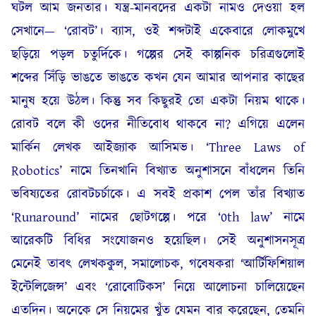
ঘটল আম জনতার। যন্ত্র-মানবদের একটা নামও দেওয়া হল
সেখানে— ‘রোবট’। ব্যাস, ওই শব্দটাই একেবারে লোকমুখে
ছড়িয়ে পড়ল চতুর্দিকে। গল্পের সেই কাল্পনিক চরিত্রগুলোই
শব্দের সিঁড়ি ভাঙতে ভাঙতে কখন যেন আমার আপনার কাছের
মানুষ হয়ে উঠল। কিন্তু সব কিছুরই তো একটা নিয়ম থাকে।
রোবট বলে কী ওদের নীতিবোধ থাকবে না? এগিয়ে এলেন
মার্কিন লেখক আইজ্যাক আসিমভ। ‘Three Laws of
Robotics’ নামে তিনখানি বিখ্যাত অনুশাসনে বাঁধলেন তিনি
ভবিষ্যতের রোবটচর্চাকে। এ সবই প্রকাশ পেল তাঁর বিখ্যাত
‘Runaround’ নামের ছোটগল্পে। পরে ‘0th law’ নামে
আরেকটি বিধির সংযোজনও হয়েছিল। সেই অনুশাসনসূত্র
মেনেই তাবৎ লেখককুল, সমালোচক, গবেষকরা ‘আর্টিফিশিয়াল
ইন্টেলিজেন্স’ এবং ‘রোবোটিকস’ নিয়ে আলোচনা চালিয়েছেন
এতদিন। অনেকে সে নিয়মের খুঁত যেমন বার করেছেন, তেমনি