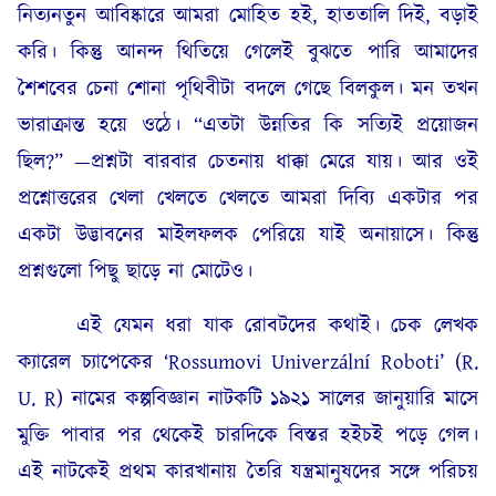
নিত্যনতুন আবিষ্কারে আমরা মোহিত হই, হাততালি দিই, বড়াই
করি। কিন্তু আনন্দ থিতিয়ে গেলেই বুঝতে পারি আমাদের
শৈশবের চেনা শোনা পৃথিবীটা বদলে গেছে বিলকুল। মন তখন
ভারাক্রান্ত হয়ে ওঠে। “এতটা উন্নতির কি সত্যিই প্রয়োজন
ছিল?” —প্রশ্নটা বারবার চেতনায় ধাক্কা মেরে যায়। আর ওই
প্রশ্নোত্তরের খেলা খেলতে খেলতে আমরা দিব্যি একটার পর
একটা উদ্ভাবনের মাইলফলক পেরিয়ে যাই অনায়াসে। কিন্তু
প্রশ্নগুলো পিছু ছাড়ে না মোটেও।
এই যেমন ধরা যাক রোবটদের কথাই। চেক লেখক
ক্যারেল চ্যাপেকের ‘Rossumovi Univerzální Roboti’ (R.
U. R) নামের কল্পবিজ্ঞান নাটকটি ১৯২১ সালের জানুয়ারি মাসে
মুক্তি পাবার পর থেকেই চারদিকে বিস্তর হইচই পড়ে গেল।
এই নাটকেই প্রথম কারখানায় তৈরি যন্ত্রমানুষদের সঙ্গে পরিচয়