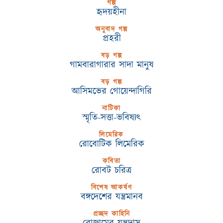
গল্প
হৃদয়হীনা
অনুবাদ গল্প
প্রহরী
বড় গল্প
গামবারাগারার সাদা মানুষ
বড় গল্প
আসিমভের গোয়েন্দাগিরি
নাটিকা
স্মৃতি-সত্তা-ভবিষ্যৎ
লিমেরিক
রোবোটিক লিমেরিক
কবিতা
রোবট চরিত্র
বিশেষ আকর্ষণ
বঙ্গদেশের যন্ত্রমানব
প্রচ্ছদ কাহিনি