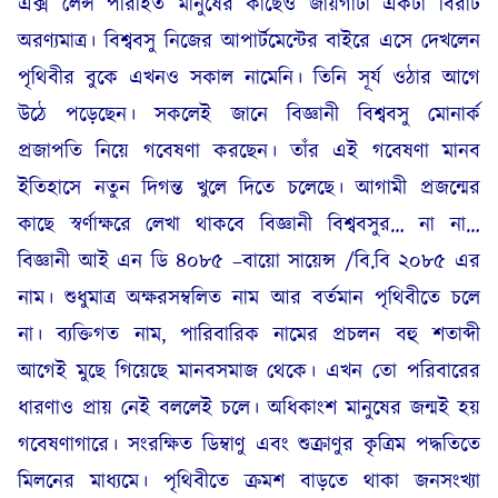
এক্স লেন্স পরিহিত মানুষের কাছেও জায়গাটা একটা বিরাট
অরণ্যমাত্র। বিশ্ববসু নিজের আপার্টমেন্টের বাইরে এসে দেখলেন
পৃথিবীর বুকে এখনও সকাল নামেনি। তিনি সূর্য ওঠার আগে
উঠে পড়েছেন। সকলেই জানে বিজ্ঞানী বিশ্ববসু মোনার্ক
প্রজাপতি নিয়ে গবেষণা করছেন। তাঁর এই গবেষণা মানব
ইতিহাসে নতুন দিগন্ত খুলে দিতে চলেছে। আগামী প্রজন্মের
কাছে স্বর্ণাক্ষরে লেখা থাকবে বিজ্ঞানী বিশ্ববসুর… না না…
বিজ্ঞানী আই এন ডি ৪০৮৫ –বায়ো সায়েন্স /বি.বি ২০৮৫ এর
নাম। শুধুমাত্র অক্ষরসম্বলিত নাম আর বর্তমান পৃথিবীতে চলে
না। ব্যক্তিগত নাম, পারিবারিক নামের প্রচলন বহু শতাব্দী
আগেই মুছে গিয়েছে মানবসমাজ থেকে। এখন তো পরিবারের
ধারণাও প্রায় নেই বললেই চলে। অধিকাংশ মানুষের জন্মই হয়
গবেষণাগারে। সংরক্ষিত ডিম্বাণু এবং শুক্রাণুর কৃত্রিম পদ্ধতিতে
মিলনের মাধ্যমে। পৃথিবীতে ক্রমশ বাড়তে থাকা জনসংখ্যা