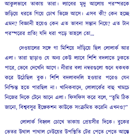
আকুলভাবে তাকায় তারা। ল্যাবের মৃদু আলোয় পরস্পরকে
জড়িয়ে ধরতে গিয়ে চোখ ভিজে আসে। এসব কী? কেন হচ্ছে
এমন? বিজ্ঞানী হয়েও কেন এত ভাবনা সন্তান নিয়ে? এত টান
পরস্পরের প্রতি! যদি ধরা পড়ে তাহলে তো…
দেওয়ালের সঙ্গে গা মিশিয়ে দাঁড়িয়ে ছিল লোলার্ক আর
এলা। তারা ছাড়াও যে অন্য কেউ ল্যাবে শিশি বদলাতে ঢুকতে
পারে, ভেবে দেখেনি আগে। নীরার বলা নম্বরগুলো শুনে ধকধক
করে উঠেছিল বুক। শিশি বদলাবদলি হওয়ার পরেও যেন
নিশ্চিন্ত হতে পারছিল না। খানিকবাদে, লোলার্কের বাহু খামচে
নিজের দিকে টেনে আনে এলা। ফিসফিস করে বলে, “তুমি ঠিক
জানো, বিশ্ববসুর ইঞ্জেকশন কাউকে সংক্রমিত করেনি এখনও?”
লোলার্ক বিহ্বল চোখে তাকায় প্রেয়সীর দিকে। বুকের
ভেতর উথাল পাথাল ঢেউয়ের উপস্থিতি টের পেতে পেতে আস্তে