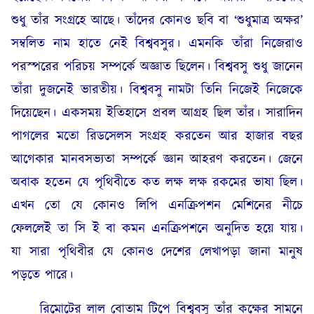
শুধু তাঁর সংগ্রহে আছে। তাঁদের কোনও ছবি বা ‘শুধুমাত্র অক্ষর’
সম্বলিত নাম হাতে নেই বিশ্ববসুর। এমনকি তাঁরা নিজেরাও
পরস্পরের পরিচয় সম্পর্কে অজ্ঞাত ছিলেন। বিশ্ববসু শুধু জানেন
তাঁরা দুজনেই ভারতীয়। বিশ্ববসু নামটা তিনি নিজেই নিজেকে
দিয়েছেন। একসময় ইতিহাসে প্রবল আগ্রহ ছিল তাঁর। সারাদিন
পাগলের মতো রিডসেলস সংগ্রহ করতেন আর হাজার বছর
আগেকার মানবসভ্যতা সম্পর্কে জ্ঞান আহরণ করতেন। জেনে
অবাক হতেন যে পৃথিবীতে কত লক্ষ লক্ষ রকমের ভাষা ছিল।
এখন তো যে কোনও লিপি এনক্রিপশন মেশিনের নীচে
ফেললেই তা সি ই বা কমন এনক্রিপশনে অনুদিত হয়ে যায়।
যা সারা পৃথিবীর যে কোনও দেশের লেখাপড়া জানা মানুষ
পড়তে পারে।
রিমোটের লাল বোতাম টিপে বিশ্ববসু তাঁর কক্ষের সামনে