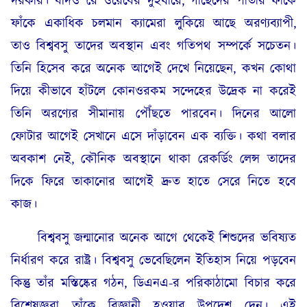
দরকার। যদিও রে ওয়েবের দুইধারে, গাছেদের পাতার ফাঁকে
ফাঁকে একাধিক চলমান ক্যামেরা লুকিয়ে আছে অরণ্যব্যাপী,
তাও বিশ্ববসু তাদের অবস্থান এবং গতিপথ সম্পর্কে সচেতন।
তিনি হিসেব করে অনেক আগেই দেখে নিয়েছেন, কখন কোথা
দিয়ে কীভাবে হাঁটলে কোনওরকম সন্দেহের উদ্রেক না করেই
তিনি অরণ্যের সীমানায় পৌঁছতে পারবেন। দিনের আলো
ফোটার আগেই সেখানে এসে দাঁড়াবেন এক ব্যক্তি। কথা বলার
অবকাশ নেই, কৌনিক অবস্থানে থাকা রেকর্ডিং লেন্স তাদের
দিকে ফিরে তাকানোর আগেই দ্রুত হাতে সেরে নিতে হবে
কাজ।
বিশ্ববসু জন্মানোর অনেক আগে থেকেই শিশুদের ভবিষ্যত
নির্ধারণ করে রাষ্ট্র। বিশ্ববসু ভেবেছিলেন ইতিহাস নিয়ে পড়বেন
কিন্তু তাঁর মস্তিষ্কের গঠন, ডিএনএ-র পরিকাঠামো বিচার করে
বিশেষজ্ঞরা তাঁকে বিজ্ঞানী হওয়ার উপদেশ দেন। এই