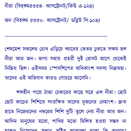
নীরা (বিহঙ্গম৫৫৫৪- আসট্রোনট/কিউ এ-১২৯)
জন (বিহঙ্গম ৫৫৫০- আসট্রোনট/ ডব্লিউ সি-১০৯)
………………………………………………………………………
শেষমেশ সকলের চোখ এড়িয়ে ল্যাবের ভেতর ঢুকতে সক্ষম হল
নীরা আর জন। ভাগ্য সহায় প্রহরী দুই রোবট আগে থেকেই
নিষ্ক্রিয় ছিল। এইসময় স্পেসশিপের অধিকাংশ সদস্য নিদ্রামগ্ন।
তাদের এই অভিযান কারও গোচরে আসেনি।
শব্দহীন পায়ে ঠান্ডা চেম্বারের কাছে সরে এল নীরা। ছোট
ছোট কাচের শিশিতে সংরক্ষিত তাদের দুজনের দেহাংশ। দ্রুত
হাতে নিজেরদের নম্বরের শিশি দুটি তুলে নেয় নীরা আর জন।
আদিম মানুষের মতো, পাখির মতো মিলিত হওয়া সম্ভব না
হলেও নিজেদের সন্তান সৃষ্টির আকাঙ্খা থাকা কি অন্যায়?