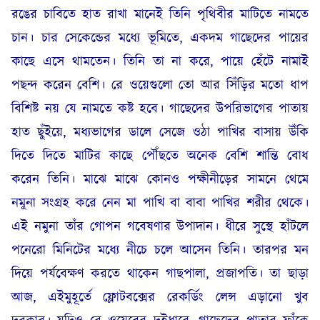
রঙের চাবিতে হাত রাখা মানেই তিনি পৃথিবীর মাটিতে নামতে
চান। চার সেকেন্ডের মধ্যে ভূমিতে, একদম গাছেদের পায়ের
কাছে এসে থামতেন। তিনি তা না করে, পায়ে হেঁটে নামাই
পছন্দ করেন বেশি। রে ওয়েগুলো তো আর সিঁড়ির মতো ধাপ
বিশিষ্ট নয় যে নামতে কষ্ট হবে। গাছেদের উপরিভাগের পাতায়
হাত ছুঁইয়ে, মধ্যভাগের ডালে সেজে ওঠা পাখির বাসায় উঁকি
দিতে দিতে মাটির কাছে পৌঁছতে অনেক বেশি শান্তি বোধ
করেন তিনি। মাঝে মাঝে কোনও পক্ষীনীড়ের সামনে থেমে
নমুনা সংগ্রহ করে নেন মা পাখি বা বাবা পাখির শরীর থেকে।
এই নমুনা তাঁর গোপন গবেষণার উপাদান। ধীরে সুস্থে হাঁটলে
পনেরো মিনিটের মধ্যে নীচে চলে আসেন তিনি। তারপর মন
দিয়ে পর্যবেক্ষণ করতে থাকেন গাছপালা, প্রজাপতি। তা ছাড়া
আজ, এইমুহূর্তে ফ্লোটবক্সের রেকর্ডিং লেন্স এড়ানো খুব