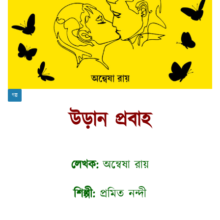
গল্প
উড়ান প্রবাহ
লেখক:
অন্বেষা রায়
শিল্পী:
প্রমিত নন্দী