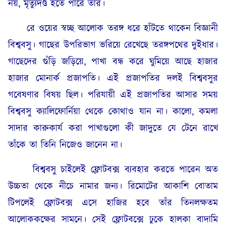
নয়, মৃত্যুদণ্ড হতে পারে তাঁর।
রে ওয়ের স্বচ্ছ আলোক তরঙ্গ ধরে হাঁটতে থাকেন বিজ্ঞানী
বিশ্ববসু। গাছের উপরিভাগ ভরিয়ে রেখেছে তরঙ্গপথের দুইধার।
গাছেদের গুঁড়ি জড়িয়ে, পাখা বন্ধ করে ঘুমিয়ে আছে হাজার
হাজার মোনার্ক প্রজাপতি। এই প্রজাপতির দলই বিশ্ববসুর
গবেষণার বিষয় ছিল। পরিযায়ী এই প্রজাপতির আসার সময়
বিশ্ববসু ক্যালিফোর্নিয়া থেকে কোথাও যান না। কালো, কমলা
সাদার কারুকার্য করা পাখাগুলো কী জাদুতে যে টেনে রাখে
তাঁকে তা তিনি নিজেও জানেন না।
বিশ্ববসু চাইলেই ফ্লোটবক্স ব্যবহার করতে পারেন অত
উচ্চতা থেকে নীচে নামার জন্য। রিমোটের আকাশি বোতাম
টিপলেই ফ্লোটবক্স এসে হাজির হবে তাঁর তিনলক্ষতম
আলোককক্ষের সামনে। সেই ফ্লোটবক্সে ঢুকে হালকা বাদামি