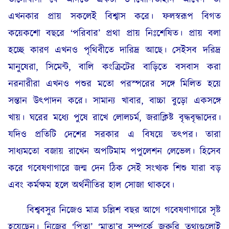
এখনকার প্রায় সকলেই বিশ্বাস করে। ফলস্বরূপ বিগত
কয়েকশো বছরে ‘পরিবার’ প্রথা প্রায় নিঃশেষিত। প্রায় বলা
হচ্ছে কারণ এখনও পৃথিবীতে দারিদ্র আছে। সেইসব দরিদ্র
মানুষেরা, সিমেন্ট, বালি কংক্রিটের বাড়িতে বসবাস করা
নরনারীরা এখনও পশুর মতো পরস্পরের সঙ্গে মিলিত হয়ে
সন্তান উৎপাদন করে। সামান্য খাবার, বাচ্চা বুড়ো একসঙ্গে
খায়। ঘরের মধ্যে পুষে রাখে লোলচর্ম, জরাক্লিষ্ট বৃদ্ধবৃদ্ধাদের।
যদিও প্রতিটি দেশের সরকার এ বিষয়ে তৎপর। তারা
সাধ্যমতো বজায় রাখেন অপটিমাম পপুলেশন লেভেল। হিসেব
করে গবেষণাগারে জন্ম দেন ঠিক সেই সংখ্যক শিশু যারা বড়
এবং কর্মক্ষম হলে অর্থনীতির হাল সোজা থাকবে।
বিশ্ববসুর নিজেও মাত্র চল্লিশ বছর আগে গবেষণাগারে সৃষ্ট
হয়েছেন। নিজের ‘পিতা’ ‘মাতা’র সম্পর্কে জরুরি তথ্যগুলোই