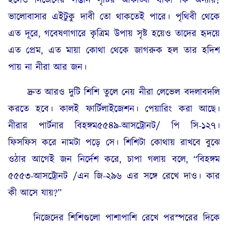
ভালোবাসার এইটুকু দাবী তো থাকতেই পারে। পৃথিবী থেকে
এত দূরে, গবেষণাগারে কৃত্রিম উপায় সৃষ্ট হয়েও তাদের হৃদয়ে
এত প্রেম, এত মায়া কোথা থেকে জাগরুক হল তার হদিশ
পায় না নীরা আর জন।
দ্রুত আরও দুটি শিশি তুলে নেয় নীরা লেভেল বদলাবদলি
করতে হবে। কালই ফার্টিলাইজেশন। পেয়ারিং করা আছে।
নীরার পার্টনার বিহঙ্গম৫৫৪৯-আসট্রোনট/ পি সি-১২৭।
ফিসফিস করে নামটা পড়ে সে। শিশিটা কোথায় রাখবে বুঝে
ওঠার আগেই জন নির্দেশ করে, চাপা গলায় বলে, “বিহঙ্গম
৫৫৫৩-আসট্রোনট /এন জি-২৯৬ এর সঙ্গে রেখে দাও। কার
কী আসে যায়?”
নিজেদের শিশিগুলো পাশাপাশি রেখে পরস্পরের দিকে