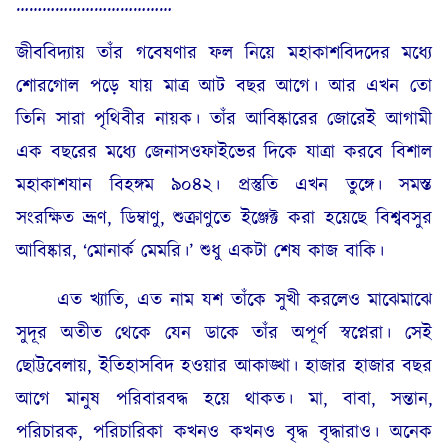
………………………………
জীববিদ্যায় তাঁর গবেষণার ফল নিয়ে মহাকাশবিদদের মধ্যে
শোরগোল পড়ে যায় মাত্র আট বছর আগে। আর এখন তো
তিনি সারা পৃথিবীর নায়ক। তাঁর আবিষ্কারের জোরেই আগামী
এক বছরের মধ্যে জেনাসওফাইভের দিকে যাত্রা করবে বিশাল
মহাকাশযান বিহঙ্গম ৯০৪২। প্রস্তুতি এখন তুঙ্গে। সমস্ত
সংরক্ষিত ভ্রূণ, ডিম্বাণু, শুক্রাণুতে ইঞ্জেক্ট করা হয়েছে বিশ্ববসুর
আবিষ্কার, ‘মোনার্ক মেমরি।’ শুধু একটা শেষ কাজ বাকি।
এত খ্যাতি, এত নাম যশ তাঁকে সুখী করলেও মাঝেমাঝে
সুদূর অতীত থেকে যেন ডাকে তাঁর অপূর্ণ স্বপ্নেরা। সেই
ছোট্টবেলায়, ইতিহাসবিদ হওয়ার আকাঙ্খা। হাজার হাজার বছর
আগে মানুষ পরিবারবদ্ধ হয়ে থাকত। মা, বাবা, সন্তান,
পরিচারক, পরিচারিকা কখনও কখনও বৃদ্ধ বৃদ্ধারাও। অনেক