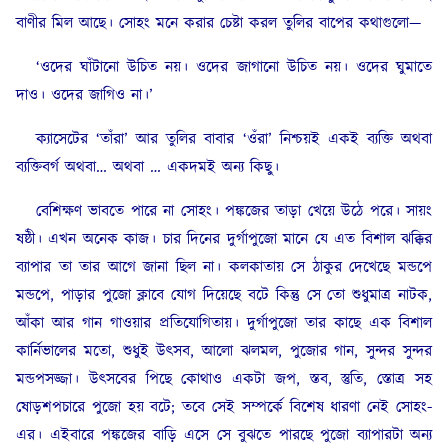
বাণীর মিল আছে। সোহং মনে করার চেষ্টা করল তুলির বাপের কথাগুলো—
‘ওদের ঘাঁটানো উচিত নয়। ওদের জাগানো উচিত নয়। ওদের ঘুমাতে
দাও। ওদের জাগিও না।’
ক্যাসেটের ‘তাঁরা’ আর তুলির বাবার ‘ওঁরা’ নিশ্চয়ই একই ব্যক্তি অথবা
ব্যক্তিবর্গ অথবা… অথবা … একদমই অন্য কিছু।
বেশিক্ষণ ভাবতে পারে না সোহং। পঙ্কজের তাড়া খেয়ে উঠে পরে। সায়ং
ষষ্ঠী। এখন অনেক কাজ। চার দিনের দুর্গাপুজো মানে যে এত বিশাল ঝক্কির
ব্যাপার তা তার আগে জানা ছিল না। কলকাতায় সে ঠাকুর দেখেছে মন্ডপে
মন্ডপে, পাড়ার পুজো ক্লাবে যোগ দিয়েছে বটে কিন্তু সে তো শুধুমাত্র নাটক,
আঁকা আর গান গাওয়ার প্রতিযোগিতায়। দুর্গাপুজো তার কাছে এক বিশাল
কার্নিভালের মতো, শুধুই উৎসব, আলো ঝলমল, পুজোর গান, সুন্দর সুন্দর
মন্ডপসজ্জা। উৎসবের পিছে কোথাও একটা জপ, স্তব, স্তুতি, স্তোত্র সহ
ষোড়শপচারে পুজো হয় বটে; তবে সেই সম্পর্কে বিশেষ ধারণা নেই সোহং-
এর। এইবারে পঙ্কজের বাড়ি এসে সে বুঝতে পারছে পুজো ব্যাপারটা অন্য