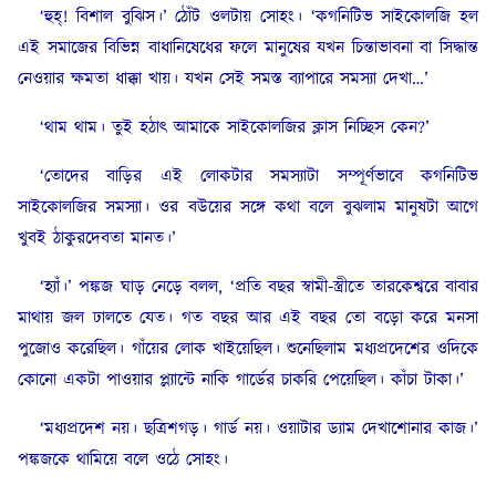
‘হুহ্‌! বিশাল বুঝিস।’ ঠোঁট ওলটায় সোহং। ‘কগনিটিভ সাইকোলজি হল
এই সমাজের বিভিন্ন বাধানিষেধের ফলে মানুষের যখন চিন্তাভাবনা বা সিদ্ধান্ত
নেওয়ার ক্ষমতা ধাক্কা খায়। যখন সেই সমস্ত ব্যাপারে সমস্যা দেখা…’
‘থাম থাম। তুই হঠাৎ আমাকে সাইকোলজির ক্লাস নিচ্ছিস কেন?’
‘তোদের বাড়ির এই লোকটার সমস্যাটা সম্পূর্ণভাবে কগনিটিভ
সাইকোলজির সমস্যা। ওর বউয়ের সঙ্গে কথা বলে বুঝলাম মানুষটা আগে
খুবই ঠাকুরদেবতা মানত।’
‘হ্যাঁ।’ পঙ্কজ ঘাড় নেড়ে বলল, ‘প্রতি বছর স্বামী-স্ত্রীতে তারকেশ্বরে বাবার
মাথায় জল ঢালতে যেত। গত বছর আর এই বছর তো বড়ো করে মনসা
পুজোও করেছিল। গাঁয়ের লোক খাইয়েছিল। শুনেছিলাম মধ্যপ্রদেশের ওদিকে
কোনো একটা পাওয়ার প্ল্যান্টে নাকি গার্ডের চাকরি পেয়েছিল। কাঁচা টাকা।’
‘মধ্যপ্রদেশ নয়। ছত্রিশগড়। গার্ড নয়। ওয়াটার ড্যাম দেখাশোনার কাজ।’
পঙ্কজকে থামিয়ে বলে ওঠে সোহং।