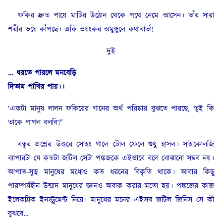
ফকির দ্রুত পায়ে মাটির উঠোন থেকে পথে নেমে আসেন। তাঁর সারা
শরীর ভয়ে কাঁপছে। একি ভয়ংকর অমুঙ্গুলে কথাবার্তা!
দুই
… ধরতে পারলে মনবেড়ি
দিতাম পাখির পায়।।
‘একটা মানুষ লালন ফকিরের গানের অর্থ পরিষ্কার বুঝতে পারছে, তুই কি
তাকে পাগল বলবি?’
বন্ধুর প্রশ্নের উত্তরে সোহং গালে টোল ফেলে শুধু হাসল। সাইকোলজি
ব্যাপারটা যে কতটা জটিল সেটা পঙ্কজকে এইভাবে বলে বোঝানো সম্ভব নয়।
আপাত-সুস্থ মানুষের মধ্যেও কত ধরনের বিকৃতি থাকে। আবার কিছু
পারম্পর্যহীন উন্মাদ মানুষের জ্ঞানও অবাক করার মতো হয়। পঙ্কজের কাজ
ইলেকট্রিক ইনস্ট্রুমেন্ট নিয়ে। মানুষের মনের এইসব জটিল জিনিস সে কী
বুঝবে…