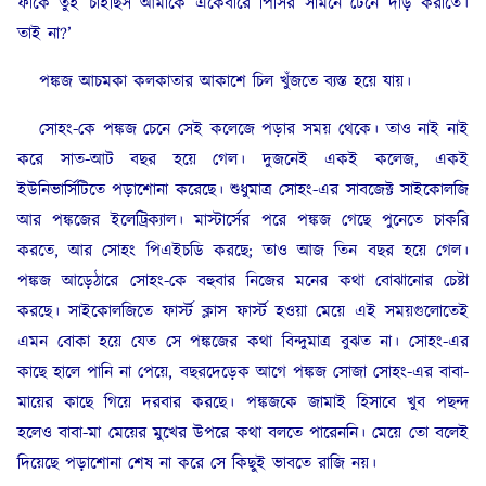
ফাঁকে তুই চাইছিস আমাকে একেবারে পিসির সামনে টেনে দাঁড় করাতে।
তাই না?’
পঙ্কজ আচমকা কলকাতার আকাশে চিল খুঁজতে ব্যস্ত হয়ে যায়।
সোহং-কে পঙ্কজ চেনে সেই কলেজে পড়ার সময় থেকে। তাও নাই নাই
করে সাত-আট বছর হয়ে গেল। দুজনেই একই কলেজ, একই
ইউনিভার্সিটিতে পড়াশোনা করেছে। শুধুমাত্র সোহং-এর সাবজেক্ট সাইকোলজি
আর পঙ্কজের ইলেট্রিক্যাল। মাস্টার্সের পরে পঙ্কজ গেছে পুনেতে চাকরি
করতে, আর সোহং পিএইচডি করছে; তাও আজ তিন বছর হয়ে গেল।
পঙ্কজ আড়েঠারে সোহং-কে বহুবার নিজের মনের কথা বোঝানোর চেষ্টা
করছে। সাইকোলজিতে ফার্স্ট ক্লাস ফার্স্ট হওয়া মেয়ে এই সময়গুলোতেই
এমন বোকা হয়ে যেত সে পঙ্কজের কথা বিন্দুমাত্র বুঝত না। সোহং-এর
কাছে হালে পানি না পেয়ে, বছরদেড়েক আগে পঙ্কজ সোজা সোহং-এর বাবা-
মায়ের কাছে গিয়ে দরবার করছে। পঙ্কজকে জামাই হিসাবে খুব পছন্দ
হলেও বাবা-মা মেয়ের মুখের উপরে কথা বলতে পারেননি। মেয়ে তো বলেই
দিয়েছে পড়াশোনা শেষ না করে সে কিছুই ভাবতে রাজি নয়।