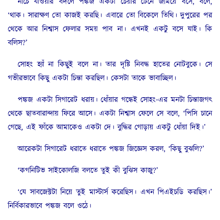
নীচে যাওয়ার বদলে পঙ্কজ একটা চেয়ার টেনে জমিয়ে বসে, বলে,
‘থাক। সারাক্ষণ তো কাজই করছি। এবারে তো বিকেলে তিথি। দুপুরের পর
থেকে আর নিশ্বাস ফেলার সময় পাব না। এখনই একটু বসে যাই। কি
বলিস?’
সোহং হ্যাঁ না কিছুই বলে না। তার দৃষ্টি নিবদ্ধ হাতের নোটবুকে। সে
গভীরভাবে কিছু একটা চিন্তা করছিল। কেসটা তাকে ভাবাচ্ছিল।
পঙ্কজ একটা সিগারেট ধরায়। ধোঁয়ার গন্ধেই সোহং-এর মনটা চিন্তাজগৎ
থেকে ছাতবারান্দায় ফিরে আসে। একটা নিশ্বাস ফেলে সে বলে, ‘পিসি চানে
গেছে, এই ফাঁকে আমাকেও একটা দে। বুদ্ধির গোড়ায় একটু ধোঁয়া দিই।’
আরেকটা সিগারেট ধরাতে ধরাতে পঙ্কজ জিজ্ঞেস করল, ‘কিছু বুঝলি?’
‘কগনিটিভ সাইকোলজি বলতে তুই কী বুঝিস কাজু?’
‘যে সাবজেক্টটা নিয়ে তুই মাস্টার্স করেছিস। এখন পিএইচডি করছিস।’
নির্বিকারভাবে পঙ্কজ বলে ওঠে।