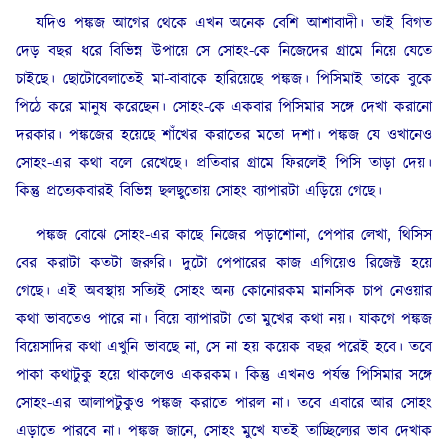
যদিও পঙ্কজ আগের থেকে এখন অনেক বেশি আশাবাদী। তাই বিগত
দেড় বছর ধরে বিভিন্ন উপায়ে সে সোহং-কে নিজেদের গ্রামে নিয়ে যেতে
চাইছে। ছোটোবেলাতেই মা-বাবাকে হারিয়েছে পঙ্কজ। পিসিমাই তাকে বুকে
পিঠে করে মানুষ করেছেন। সোহং-কে একবার পিসিমার সঙ্গে দেখা করানো
দরকার। পঙ্কজের হয়েছে শাঁখের করাতের মতো দশা। পঙ্কজ যে ওখানেও
সোহং-এর কথা বলে রেখেছে। প্রতিবার গ্রামে ফিরলেই পিসি তাড়া দেয়।
কিন্তু প্রত্যেকবারই বিভিন্ন ছলছুতোয় সোহং ব্যাপারটা এড়িয়ে গেছে।
পঙ্কজ বোঝে সোহং-এর কাছে নিজের পড়াশোনা, পেপার লেখা, থিসিস
বের করাটা কতটা জরুরি। দুটো পেপারের কাজ এগিয়েও রিজেক্ট হয়ে
গেছে। এই অবস্থায় সত্যিই সোহং অন্য কোনোরকম মানসিক চাপ নেওয়ার
কথা ভাবতেও পারে না। বিয়ে ব্যাপারটা তো মুখের কথা নয়। যাকগে পঙ্কজ
বিয়েসাদির কথা এখুনি ভাবছে না, সে না হয় কয়েক বছর পরেই হবে। তবে
পাকা কথাটুকু হয়ে থাকলেও একরকম। কিন্তু এখনও পর্যন্ত পিসিমার সঙ্গে
সোহং-এর আলাপটুকুও পঙ্কজ করাতে পারল না। তবে এবারে আর সোহং
এড়াতে পারবে না। পঙ্কজ জানে, সোহং মুখে যতই তাচ্ছিল্যের ভাব দেখাক