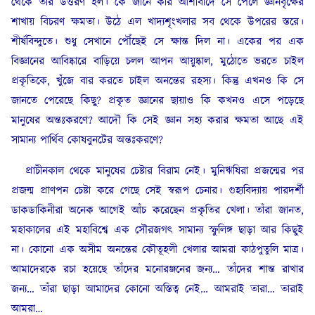
থেকে তার উত্তরণ হল। কে জানে কার আশীর্বাদে সে পেলে জ্ঞানবৃক্ষের
শাখায় বিচরণ ক্ষমতা। উঠে এল খাদ্যশৃংখলার সব থেকে উপরের স্তরে।
শীর্ষবিন্দুতে। শুধু সেখানে পৌঁছেই সে ক্ষান্ত দিল না। একের পর এক
বিজ্ঞানের আবিষ্কারে বাড়িয়ে চলল আপন আয়ুষ্কাল, মুঠোতে ভরতে চাইল
প্রকৃতিকে, খুঁজে বার করতে চাইল অনন্তের রহস্য। কিন্তু এখনও কি সে
জানতে পেরেছে কিছু? প্রকৃত জ্ঞানের ছায়াও কি কখনও এসে পড়েছে
মানুষের অন্তঃকরণে? আদৌ কি সেই জ্ঞান সহ্য করার ক্ষমতা আছে এই
সামান্য পার্থিব কোষবুনটের অন্তঃকরণে?
প্রাচীনকাল থেকে মানুষের চেষ্টার বিরাম নেই। মুনিঋষিরা প্রজন্মের পর
প্রজন্ম প্রাণপন চেষ্টা করে গেছে সেই স্বরূপ চেনার। গুহ্যবিদ্যায় পারদর্শী
ডাকডাকিনীরা অনেক আগেই আঁচ করেছেন প্রকৃতির খেলা। তাঁরা জানত,
মহাকালের এই মহাবিশ্বে এক সৌরজগৎ সামান্য স্ফুলিঙ্গ ছাড়া আর কিছুই
না। কোনো এক অসীম অনন্তের কৌতূহলী খেলার আমরা কাঠপুতুলি মাত্র।
আমাদেরকে রচা হয়েছে তাঁদের মনোরঞ্জনের জন্য… তাঁদের শান্ত রাখার
জন্য… তাঁরা ছাড়া আমাদের কোনো অস্তিত্ব নেই… আমরাই তারা… তারাই
আমরা…