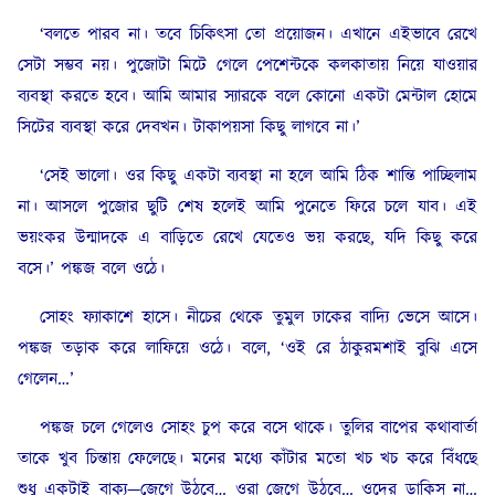
‘বলতে পারব না। তবে চিকিৎসা তো প্রয়োজন। এখানে এইভাবে রেখে
সেটা সম্ভব নয়। পুজোটা মিটে গেলে পেশেন্টকে কলকাতায় নিয়ে যাওয়ার
ব্যবস্থা করতে হবে। আমি আমার স্যারকে বলে কোনো একটা মেন্টাল হোমে
সিটের ব্যবস্থা করে দেবখন। টাকাপয়সা কিছু লাগবে না।’
‘সেই ভালো। ওর কিছু একটা ব্যবস্থা না হলে আমি ঠিক শান্তি পাচ্ছিলাম
না। আসলে পুজোর ছুটি শেষ হলেই আমি পুনেতে ফিরে চলে যাব। এই
ভয়ংকর উন্মাদকে এ বাড়িতে রেখে যেতেও ভয় করছে, যদি কিছু করে
বসে।’ পঙ্কজ বলে ওঠে।
সোহং ফ্যাকাশে হাসে। নীচের থেকে তুমুল ঢাকের বাদ্যি ভেসে আসে।
পঙ্কজ তড়াক করে লাফিয়ে ওঠে। বলে, ‘ওই রে ঠাকুরমশাই বুঝি এসে
গেলেন…’
পঙ্কজ চলে গেলেও সোহং চুপ করে বসে থাকে। তুলির বাপের কথাবার্তা
তাকে খুব চিন্তায় ফেলেছে। মনের মধ্যে কাঁটার মতো খচ খচ করে বিঁধছে
শুধু একটাই বাক্য—জেগে উঠবে… ওরা জেগে উঠবে… ওদের ডাকিস না…