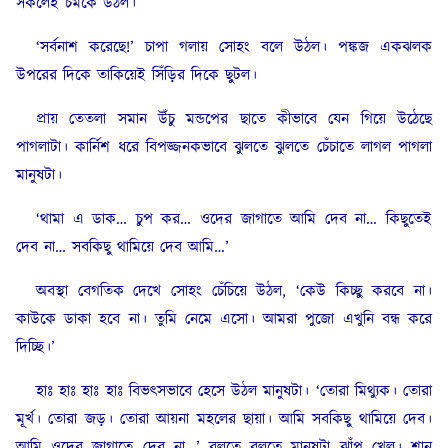
সকলেই চমকে উঠল।
‘সর্বনাশ করেছে!’ চাপা গলায় সোহং বলে উঠল। পঙ্কজ একঝলক
উপরের দিকে তাকিয়েই সিঁড়ির দিকে ছুটল।
প্রায় তেতলা সমান উঁচু মন্ডপের ছাতে কীভাবে যেন গিয়ে উঠেছে
পাগলাটা। কার্নিশ ধরে বিপজ্জনকভাবে ঝুলতে ঝুলতে চেঁচাতে লাগল পাগলা
মানুষটা।
‘থামা এ ডাক… চুপ কর… ওদের জাগাতে আমি দেব না… কিছুতেই
দেব না… সবকিছু থামিয়ে দেব আমি…’
অবস্থা বেগতিক দেখে সোহং চেঁচিয়ে উঠল, ‘কেউ কিচ্ছু করবে না।
কাউকে ডাকা হবে না। তুমি নেমে এসো। আমরা পুজো এখুনি বন্ধ করে
দিচ্ছি।’
হাঃ হাঃ হাঃ হাঃ বিভৎসভাবে হেসে উঠল মানুষটা। ‘তোরা মিথ্যুক। তোরা
মূর্খ। তোরা জড়। তোরা আয়না মহলের ছায়া। আমি সবকিছু থামিয়ে দেব।
আমি ওদের জাগাতে দেব না…’ বলতে বলতে মানুষটা ঝাঁপ খেল। শান