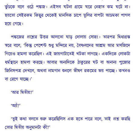
কুঁচকে বলে ওঠে পঙ্কজ। এইসব ঘটনা গ্রামে ঘরে নেহাত কম ঘটে না।
হয়তো সেইরকম কিছুর থেকেই মানসিক চাপে তুলির বাপটা আচমকা পাগল
হয়ে গেছে।
পঙ্কজের প্রশ্নের উত্তর আলতো ঘাড় দোলায় সোহং। তারপর দ্বিধাগ্রস্ত
স্বরে বলে, ‘কিন্তু পেশেন্ট শুধু মন্দিরে নয়, বৈষ্ণবদের আশ্রম আর মসজিদে
গিয়েও হামলা করেছিল। এই জায়গাটাতেই খটকা লাগছে। একদিকে লোকটা
ধর্মস্থানে হামলা করছে। আবার অন্যদিকে ঠাকুরের ঘট বা অনান্য পুজোর
জিনিসপত্র দেখলে, অথবা নামগান শুনলে ভীষণ রকমের ভয় পাচ্ছে। কখনও
বা রেগে যাচ্ছে।’
‘আর দ্বিতীয়?’
‘অ্যাঁ?’
‘তুই কথা বলতে শুরু করেছিলিস এক হতে পারে বলে, তাই প্রশ্ন করছি
তোর দ্বিতীয় অনুমানটা কী?’