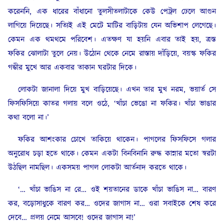
করেননি, এক ধারের বাঁধানো তুলসীতলাটাকে কেউ পেট্রল ঢেলে আগুন
লাগিয়ে দিয়েছে। সত্যিই এই মেটে মাটির বাড়িটায় যেন অভিশাপ লেগেছে।
কেমন এক থমথমে পরিবেশ। এতক্ষণ যা হয়নি এবার তাই হয়, ত্রস্ত
ফকির ঝোলাটা তুলে নেয়। উঠোন থেকে নেমে রাস্তায় দাঁড়িয়ে, বয়স্ক ফকির
গম্ভীর মুখে আর একবার তাকান ঘরটার দিকে।
লোকটা জানালা দিয়ে মুখ বাড়িয়েছে। এখন তার মুখ নরম, ভয়ার্ত সে
ফিসফিসিয়ে কাতর গলায় বলে ওঠে, ‘খাঁচা ভেঙো না ফকির। খাঁচা ভাঙার
কথা বলো না।’
ফকির আশংকার চোখে তাকিয়ে থাকেন। পাগলের ফিসফিসে গলার
অনুরোধ চড়া হতে থাকে। কেমন একটা বিনবিনানি রুদ্ধ কান্নার মতো স্বরটা
উঠছিল নামছিল। একসময় পাগল লোকটা আর্তনাদ করতে থাকে।
‘… খাঁচা ভাঙিস না রে… ওই শয়তানের ডাকে খাঁচা ভাঙিস না… বারণ
কর, বড়োসাধুকে বারণ কর… ওদের জাগাস না… ওরা সবাইকে শেষ করে
দেবে… প্রলয় নেমে আসবে! ওদের জাগাস না!’