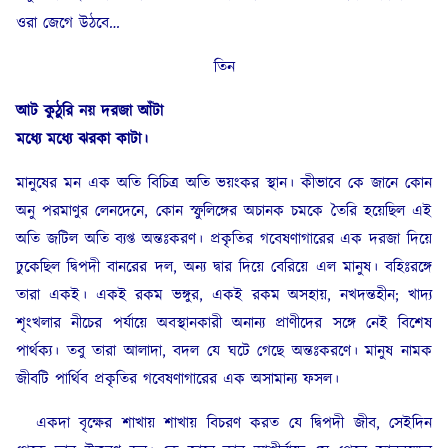
ওরা জেগে উঠবে…
তিন
আট কুঠুরি নয় দরজা আঁটা
মধ্যে মধ্যে ঝরকা কাটা।
মানুষের মন এক অতি বিচিত্র অতি ভয়ংকর স্থান। কীভাবে কে জানে কোন
অনু পরমাণুর লেনদেনে, কোন স্ফুলিঙ্গের অচানক চমকে তৈরি হয়েছিল এই
অতি জটিল অতি ব্যপ্ত অন্তঃকরণ। প্রকৃতির গবেষণাগারের এক দরজা দিয়ে
ঢুকেছিল দ্বিপদী বানরের দল, অন্য দ্বার দিয়ে বেরিয়ে এল মানুষ। বহিঃরঙ্গে
তারা একই। একই রকম ভঙ্গুর, একই রকম অসহায়, নখদন্তহীন; খাদ্য
শৃংখলার নীচের পর্যায়ে অবস্থানকারী অনান্য প্রাণীদের সঙ্গে নেই বিশেষ
পার্থক্য। তবু তারা আলাদা, বদল যে ঘটে গেছে অন্তঃকরণে। মানুষ নামক
জীবটি পার্থিব প্রকৃতির গবেষণাগারের এক অসামান্য ফসল।
একদা বৃক্ষের শাখায় শাখায় বিচরণ করত যে দ্বিপদী জীব, সেইদিন