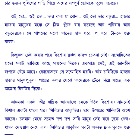
চার ডজন পুলিশের গাড়ি গিয়ে তাদের সম্পূর্ণ ডোমকে তুলে এনেছে।
ওই তো… ওই তো… তার বাবা মা বোন… ওই তো তার বন্ধুরা… হাজার
হাজার মানুষের মধ্যে সে ঠিক খুঁজে বার করেছে তার পরিবার আর
বন্ধুদেরকে। সে পাগলের মতো তাদের হাত ধরে, পা ধরে টানতে শুরু
করল।
কিছুক্ষণ চেষ্টা করার পরে কিশোর বুঝল কারও চেতনা নেই। সম্মোহিতের
মতো সবাই তাকিয়ে আছে সামনের দিকে। একমাত্র সেই, এই জ্ঞানহীন
জগতে বেঁচে আছে। কোনোভাবে সে সম্মোহিত হয়নি। তাঁর চারিদিকে হাজার
হাজার মানুষপুতুল। পায়ের তলার মেঝে তাদেরকে টেনে নিয়ে যাচ্ছে এক
অমোঘ নিয়তির দিকে।
আচমকা একটা তীব্র যান্ত্রিক আওয়াজে চমকে উঠল কিশোর। সামনেই
বিশাল একটা ধাতব ঘর। সিলিন্ডার আকৃতির। তার উপরের খানিকটা অংশ
কাচের। চলমান মেঝে সমেত দশ দশ সারি মানুষ সেই ঘরে ঢুকে গেল।
ধাতব দেওয়াল নেমে এল। সিলিন্ডার আকৃতির ঘরটা অত্যন্ত দ্রুত ঘুরতে শুরু