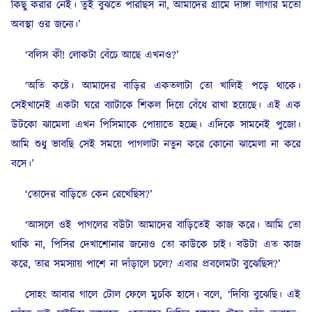
কিছু করার নেই। তুই বুঝতে পারছিস না, আমাদের গ্রামে দাঙ্গা লাগার মতো
অবস্থা ওর জন্যে।’
‘বলিস কী! লোকটা বেঁচে আছে এখনও?’
‘অতি কষ্টে। আমাদের বাড়ির একতলাটা তো খালিই পড়ে থাকে।
সেইখানেই একটা ঘরে ব্যাটাকে শিকল দিয়ে বেঁধে রাখা হয়েছে। এই এক
উটকো ঝামেলা এখন পিসিমাকে পোয়াতে হচ্ছে। এদিকে সামনেই পুজো।
আমি শুধু ভাবছি সেই সময়ে পাগলাটা নতুন করে কোনো ঝামেলা না করে
বসে।’
‘তোদের বাড়িতে কেন রেখেছিস?’
‘আসলে ওই পাগলের বউটা আমাদের বাড়িতেই কাজ করে। আমি তো
থাকি না, পিসির দেখাশোনার জন্যেও তো কাউকে চাই। বউটা এত কাজ
করে, তার সমস্যায় পাশে না দাঁড়ালে চলে? এবার প্রবলেমটা বুঝেছিস?’
সোহং আবার গালে টোল ফেলে মুচকি হাসে। বলে, ‘দিব্যি বুঝেছি। এই