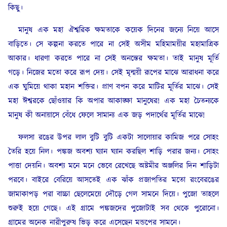
কিছু।
মানুষ এক মহা ঐশ্বরিক ক্ষমতাকে কয়েক দিনের জন্যে নিয়ে আসে
বাড়িতে। সে কল্পনা করতে পারে না সেই অসীম মহিমাময়ীর মহামাত্রিক
আকার। ধারণা করতে পারে না সেই অনন্তের ক্ষমতা। তাই মানুষ মূর্তি
গড়ে। নিজের মতো করে রূপ দেয়। সেই মৃন্ময়ী রূপের মাঝে আরাধনা করে
এক ঘুমিয়ে থাকা মহান শক্তির। প্রাণ বপন করে মাটির মূর্তির মাঝে। সেই
মহা ঈশ্বরকে ছোঁওয়ার কি অপার আকাঙ্ক্ষা মানুষের! এক মহা চৈতন্যকে
মানুষ কী অনায়াসে বেঁধে ফেলে সামান্য এক জড় পদার্থের মূর্তির মাঝে!
ফলসা রঙের উপর লাল বুটি বুটি একটা সালোয়ার কামিজ পরে সোহং
তৈরি হয়ে নিল। পঙ্কজ অবশ্য ঘ্যান ঘ্যান করছিল শাড়ি পরার জন্য। সোহং
পাত্তা দেয়নি। অবশ্য মনে মনে ভেবে রেখেছে অষ্টমীর অঞ্জলির দিন শাড়িটা
পরবে। বাইরে বেরিয়ে আসতেই এক ঝাঁক প্রজাপতির মতো রংবেরঙের
জামাকাপড় পরা বাচ্চা ছেলেমেয়ে দৌড়ে গেল সামনে দিয়ে। পুজো তাহলে
শুরুই হয়ে গেছে। এই গ্রামে পঙ্কজদের পুজোটাই সব থেকে পুরোনো।
গ্রামের অনেক নারীপুরুষ ভিড় করে এসেছেন মন্ডপের সামনে।