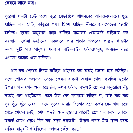
কেমনে আসে যায়।
সুরেলা গানটা ঢেউ তুলে ঘুরে বেড়াচ্ছিল শালবনের আনাচেকানাচে। ছুঁয়ে
যাচ্ছিল লাল মাটি, কাঁকুরে পথ। মিশে যাচ্ছিল নীলচে জলস্রোতের ছোটো
নদীতে। সুরের অনুরণন ধাক্কা খাচ্ছিল সামনের একমেটে বাড়িটার বন্ধ
দরজায়। খোলা উঠোনের একধারে প্রায় পথের উপরের পাকুড় গাছটার
তলায় দুটি মাত্র মানুষ। একজন আউলবাউল ফকিরমানুষ, অন্যজন বছর
এগারো-বারোর এক বালিকা।
গান যত শেষের দিকে যাচ্ছিল গাইয়ের স্বর ততই উদাত্ত হয়ে উঠছিল।
সঙ্গে শ্রোতার তন্ময়তা ভেঙে কেমন একটা অস্বস্তি খেলা করছিল মুখের
উপর। গান যখন শুরু হয়েছিল, তখন ফকির মানুষটি শ্রোতার অনুরোধে নীচু
স্বরেই গান গাইছিলেন। তবে ঠিক যেন মনমতো হচ্ছিল না, তাই বার বার
সুর ছুঁয়ে ছুঁয়ে ফেরা। ক্রমে সুরের মায়ায় বিভোর হয়ে কখন যেন গলা চড়ে
গেছে খেয়াল নেই। শেষ পদটা শুরু হওয়ার আগেই শ্রোতা একবার চকিতে
ভয়ার্ত চোখে দেখে নিল বন্ধ সদর দরজাটা। উদাত্ত গলায় মীড় তুলে বয়স্ক
ফকির মানুষটি গাইছিলেন—‘লালন কেঁদে কয়…’