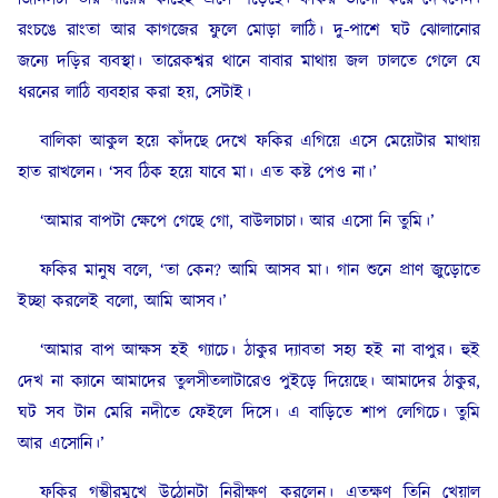
রংচঙে রাংতা আর কাগজের ফুলে মোড়া লাঠি। দু-পাশে ঘট ঝোলানোর
জন্যে দড়ির ব্যবস্থা। তারেকশ্বর থানে বাবার মাথায় জল ঢালতে গেলে যে
ধরনের লাঠি ব্যবহার করা হয়, সেটাই।
বালিকা আকুল হয়ে কাঁদছে দেখে ফকির এগিয়ে এসে মেয়েটার মাথায়
হাত রাখলেন। ‘সব ঠিক হয়ে যাবে মা। এত কষ্ট পেও না।’
‘আমার বাপটা ক্ষেপে গেছে গো, বাউলচাচা। আর এসো নি তুমি।’
ফকির মানুষ বলে, ‘তা কেন? আমি আসব মা। গান শুনে প্রাণ জুড়োতে
ইচ্ছা করলেই বলো, আমি আসব।’
‘আমার বাপ আক্ষস হই গ্যাচে। ঠাকুর দ্যাবতা সহ্য হই না বাপুর। হুই
দেখ না ক্যানে আমাদের তুলসীতলাটারেও পুইড়ে দিয়েছে। আমাদের ঠাকুর,
ঘট সব টান মেরি নদীতে ফেইলে দিসে। এ বাড়িতে শাপ লেগিচে। তুমি
আর এসোনি।’
ফকির গম্ভীরমুখে উঠোনটা নিরীক্ষণ করলেন। এতক্ষণ তিনি খেয়াল