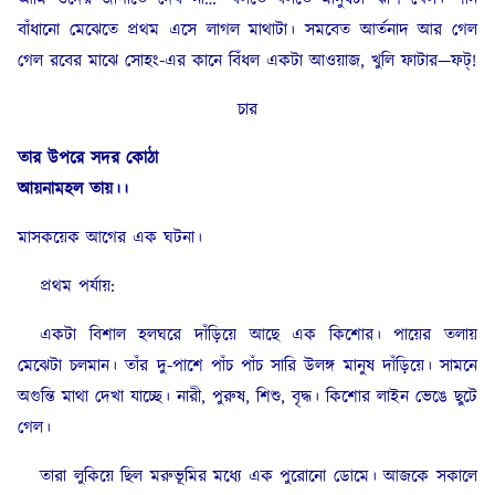
বাঁধানো মেঝেতে প্রথম এসে লাগল মাথাটা। সমবেত আর্তনাদ আর গেল
গেল রবের মাঝে সোহং-এর কানে বিঁধল একটা আওয়াজ, খুলি ফাটার—ফট্!
চার
তার উপরে সদর কোঠা
আয়নামহল তায়।।
মাসকয়েক আগের এক ঘটনা।
প্রথম পর্যায়:
একটা বিশাল হলঘরে দাঁড়িয়ে আছে এক কিশোর। পায়ের তলায়
মেঝেটা চলমান। তাঁর দু-পাশে পাঁচ পাঁচ সারি উলঙ্গ মানুষ দাঁড়িয়ে। সামনে
অগুন্তি মাথা দেখা যাচ্ছে। নারী, পুরুষ, শিশু, বৃদ্ধ। কিশোর লাইন ভেঙে ছুটে
গেল।
তারা লুকিয়ে ছিল মরুভূমির মধ্যে এক পুরোনো ডোমে। আজকে সকালে