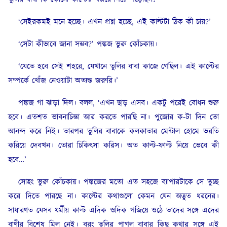
‘সেইরকমই মনে হচ্ছে। এখন প্রশ্ন হচ্ছে, এই কাল্টটা ঠিক কী চায়?’
‘সেটা কীভাবে জানা সম্ভব?’ পঙ্কজ ভুরু কোঁচকায়।
‘যেতে হবে সেই শহরে, যেখানে তুলির বাবা কাজে গেছিল। এই কাল্টের
সম্পর্কে খোঁজ নেওয়াটা অত্যন্ত জরুরি।’
পঙ্কজ গা ঝাড়া দিল। বলল, ‘এখন ছাড় এসব। একটু পরেই বোধন শুরু
হবে। এতশত ভাবনাচিন্তা আর করতে পারছি না। পুজোর ক-টা দিন তো
আনন্দ করে নিই। তারপর তুলির বাবাকে কলকাতার মেন্টাল হোমে ভরতি
করিয়ে দেবখন। তোরা চিকিৎসা করিস। অত কাল্ট-ফাল্ট নিয়ে ভেবে কী
হবে…’
সোহং ভুরু কোঁচকায়। পঙ্কজের মতো এত সহজে ব্যাপারটাকে সে তুচ্ছ
করে দিতে পারছে না। কাল্টের কথাগুলো কেমন যেন অদ্ভুত ধরনের।
সাধারণত যেসব ধর্মীয় কাল্ট এদিক ওদিক গজিয়ে ওঠে তাদের সঙ্গে এদের
বাণীর বিশেষ মিল নেই। বরং তুলির পাগল বাবার কিছু কথার সঙ্গে এই