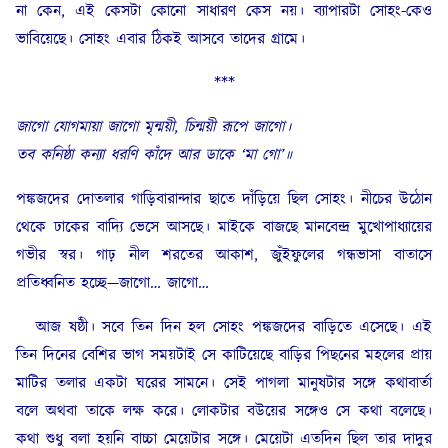
না কেন, এই কেসটা কোনো সাধারণ কেস নয়। ব্যাপারটা সোহং-কেও
ভাবিয়েছে। সোহং এবার ঠিকই আসবে তাদের গ্রামে।
***
জাগো যোগমায়া জাগো মৃন্ময়ী, চিন্ময়ী রূপে জাগো।
তব কনিষ্ঠা কন্যা ধরণি কাঁদে আর ডাকে ‘মা গো’॥
পঙ্কজদের দোতলার গাড়িবারান্দার ছাতে দাঁড়িয়ে ছিল সোহং। নীচের উঠোন
থেকে ঢাকের বাদ্যি ভেসে আসছে। মাইকে বাজছে মানবেন্দ্র মুখোপাধ্যায়ের
গভীর স্বর। গাঢ় নীল শরতের আকাশ, জুঁইফুলের গন্ধভাসা বাতাসে
প্রতিধ্বনিত হচ্ছে—জাগো… জাগো…
আজ ষষ্ঠী। সবে তিন দিন হল সোহং পঙ্কজদের বাড়িতে এসেছে। এই
তিন দিনের বেশির ভাগ সময়টাই সে কাটিয়েছে বাড়ির পিছনের মহলের প্রায়
মাটির তলার একটা ঘরের সামনে। সেই পাগলা মানুষটার সঙ্গে কথাবার্তা
বলে অথবা তাকে লক্ষ করে। লোকটার বউয়ের সঙ্গেও সে কথা বলেছে।
কথা শুধু বলা হয়নি বাচ্চা মেয়েটার সঙ্গে। মেয়েটা এতদিন ছিল তার দাদুর