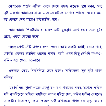
সোহং-কে প্রশ্নটা এড়িয়ে যেতে দেখে পঙ্কজ নাছোড় হয়ে বলল, ‘তবু
তুই একবার আমাদের গ্রামে এসে লোকটাকে দেখতে পারিস। আমার মনে
হয় কেসটা তোর কাছেও ইন্টারেস্টিং হবে।’
‘আর আমার পিএইচডি-র কাজ? সেটা মুলতুবি রেখে তোর সঙ্গে ছুটব
গ্রামে, একটা কেসের জন্যে!’
পঙ্কজ ঠোঁটে ঠোঁট চাপল। বলল, ‘দেখ। আমি একটা কথাই বলতে পারি,
লোকটা একদম ইউনিক ধরনের পাগল। আমি এমন কিছু দেখিনি কখনও।
নাস্তিক হয়ে গেছে একেবারে।’
এতক্ষণে সোহং খিলখিলিয়ে হেসে উঠল। ‘নাস্তিকদের তুই বুঝি পাগল
বলিস?’
‘ইয়ার্কি নয়, সুহি!’ পঙ্কজ একটু রাগ-রাগ গলাতেই বলল, ‘কোনো নাস্তিক
যদি রাতবিরেতে মন্দিরে মসজিদে আগুন ধরিয়ে দেয়, বাউল ফকির দেখলেই
দা-কাটারি নিয়ে তাড়া করে, তাহলে সেই নাস্তিককে পাগল বলা ছাড়া আমার