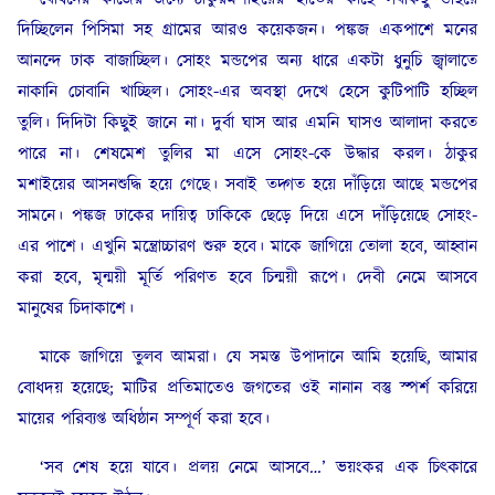
দিচ্ছিলেন পিসিমা সহ গ্রামের আরও কয়েকজন। পঙ্কজ একপাশে মনের
আনন্দে ঢাক বাজাচ্ছিল। সোহং মন্ডপের অন্য ধারে একটা ধুনুচি জ্বালাতে
নাকানি চোবানি খাচ্ছিল। সোহং-এর অবস্থা দেখে হেসে কুটিপাটি হচ্ছিল
তুলি। দিদিটা কিছুই জানে না। দুর্বা ঘাস আর এমনি ঘাসও আলাদা করতে
পারে না। শেষমেশ তুলির মা এসে সোহং-কে উদ্ধার করল। ঠাকুর
মশাইয়ের আসনশুদ্ধি হয়ে গেছে। সবাই তদ্গত হয়ে দাঁড়িয়ে আছে মন্ডপের
সামনে। পঙ্কজ ঢাকের দায়িত্ব ঢাকিকে ছেড়ে দিয়ে এসে দাঁড়িয়েছে সোহং-
এর পাশে। এখুনি মন্ত্রোচ্চারণ শুরু হবে। মাকে জাগিয়ে তোলা হবে, আহ্বান
করা হবে, মৃন্ময়ী মূর্তি পরিণত হবে চিন্ময়ী রূপে। দেবী নেমে আসবে
মানুষের চিদাকাশে।
মাকে জাগিয়ে তুলব আমরা। যে সমস্ত উপাদানে আমি হয়েছি, আমার
বোধদয় হয়েছে; মাটির প্রতিমাতেও জগতের ওই নানান বস্তু স্পর্শ করিয়ে
মায়ের পরিব্যপ্ত অধিষ্ঠান সম্পূর্ণ করা হবে।
‘সব শেষ হয়ে যাবে। প্রলয় নেমে আসবে…’ ভয়ংকর এক চিৎকারে