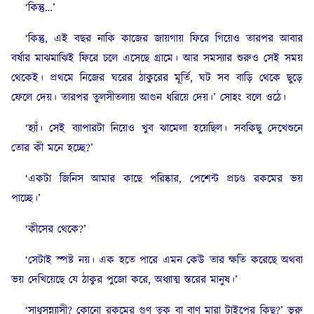
‘কিন্তু…’
‘কিন্তু, এই বছর নাকি কাজের জায়গায় ফিরে গিয়েও তারপর আবার
বর্ষার মাঝমাঝিই ফিরে চলে এসেছে গ্রামে। আর সমস্যার শুরুও সেই সময়
থেকেই। প্রথমে নিজের ঘরের ঠাকুরের মূর্তি, ঘট সব বাড়ি থেকে ছুড়ে
ফেলে দেয়। তারপর তুলসীতলায় আগুন ধরিয়ে দেয়।’ সোহং বলে ওঠে।
‘হ্যাঁ। সেই ব্যাপারটা নিয়েও খুব ঝামেলা হয়েছিল। সবকিছু দেখেশুনে
তোর কী মনে হচ্ছে?’
‘একটা জিনিস আমার কাছে পরিষ্কার, পেশেন্ট প্রচণ্ড রকমের ভয়
পাচ্ছে।’
‘কীসের থেকে?’
‘সেটাই স্পষ্ট নয়। এক হতে পারে এমন কেউ তার ক্ষতি করেছে অথবা
ভয় দেখিয়েছে যে ঠাকুর পুজো করে, অধ্যাত্ম স্তরের মানুষ।’
‘সাধুসন্ন্যাসী? কোনো রকমের গুণ তুক বা বাণ মারা টাইপের কিছু?’ ভুরু