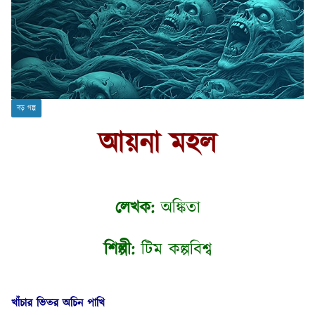
বড় গল্প
আয়না মহল
লেখক:
অঙ্কিতা
শিল্পী:
টিম কল্পবিশ্ব
খাঁচার ভিতর অচিন পাখি