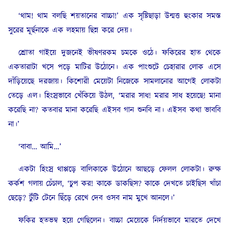
‘থাম! থাম বলছি শয়তানের বাচ্চা!’ এক সৃষ্টিছাড়া উন্মত্ত হুংকার সমস্ত
সুরের মূর্ছনাকে এক লহমায় ছিন্ন করে দেয়।
শ্রোতা গাইয়ে দুজনেই ভীষণরকম চমকে ওঠে। ফকিরের হাত থেকে
একতারাটা খসে পড়ে মাটির উঠোনে। এক পাংশুটে চেহারার লোক এসে
দাঁড়িয়েছে দরজায়। কিশোরী মেয়েটা নিজেকে সামলানোর আগেই লোকটা
তেড়ে এল। হিংস্রভাবে খেঁকিয়ে উঠল, ‘মরার সাধ! মরার সাধ হয়েছে! মানা
করেছি না? কতবার মানা করেছি এইসব গান শুনবি না। এইসব কথা ভাববি
না।’
‘বাবা… আমি…’
একটা হিংস্র থাপ্পড়ে বালিকাকে উঠোনে আছড়ে ফেলল লোকটা। রুক্ষ
কর্কশ গলায় চেঁচাল, ‘চুপ কর! কাকে ডাকছিস? কাকে দেখতে চাইছিস খাঁচা
ছেড়ে? টুঁটি টেনে ছিঁড়ে রেখে দেব ওসব নাম মুখে আনলে।’
ফকির হতভম্ব হয়ে গেছিলেন। বাচ্চা মেয়েকে নির্দয়ভাবে মারতে দেখে