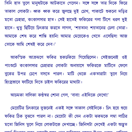
তিনি হাত তুলে মানুষটাকে আটকাতে গেলেন। সঙ্গে সঙ্গে তার দিকে ফিরে
তাকাল লোকটা। ধ্বক ধ্বক করে জ্বলছে দুই চোখ, পাকাটে শুকনো দড়ির
মতো চেহারা, কংকালসার হাত। সেই হাতেই ফকিরের গলা টিপে ধরল দুই
হাতে। থুতু ছিটিয়ে চিৎকার করতে লাগল, ‘শয়তান! শয়তানের চেলা তোরা।
আমাকে শেষ করে শান্তি হয়নি! আমার মেয়েকেও খেতে এসেছিস! আজ
তোকে আমি শেষই করে দেব।’
আকস্মিক আক্রমণে ফকির হকচকিয়ে গিয়েছিলেন। সেইজন্যেই ওই
পাংশুটে কংকালসার চেহারার লোকটা অনায়াসে ফকিরকে মাটিতে ফেলে
বুকের উপর চেপে বসতে পারল। মাটি থেকে একতারাটা তুলে নিয়ে
হিংস্রভাবে ফাটিয়ে দিতে চাইল ফকিরের মাথাটা।
আচমকা বালিকা কণ্ঠস্বর শোনা গেল, ‘বাবা! এইদিকে দেখো!’
মেয়েটির চিৎকারে দুজনেই একই সঙ্গে তাকাল সেইদিকে। চিৎ হয়ে শুয়ে
ফকির ঠিক বুঝতে পারল না। মেয়েটা কী যেন একটা ঝকমকে লম্বা লাঠির
মতো জিনিস তুলে নিয়ে লোকটাকে দেখাচ্ছে। জিনিসটা দেখেই একটা অদ্ভুত