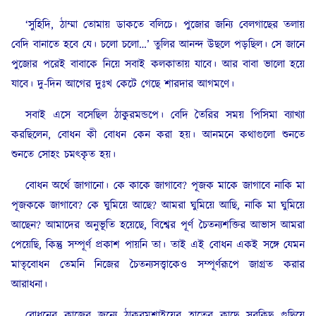
‘সুহিদি, ঠাম্মা তোমায় ডাকতে বলিচে। পুজোর জন্যি বেলগাছের তলায়
বেদি বানাতে হবে যে। চলো চলো…’ তুলির আনন্দ উছলে পড়ছিল। সে জানে
পুজোর পরেই বাবাকে নিয়ে সবাই কলকাতায় যাবে। আর বাবা ভালো হয়ে
যাবে। দু-দিন আগের দুঃখ কেটে গেছে শারদার আগমণে।
সবাই এসে বসেছিল ঠাকুরমন্ডপে। বেদি তৈরির সময় পিসিমা ব্যাখ্যা
করছিলেন, বোধন কী বোধন কেন করা হয়। আনমনে কথাগুলো শুনতে
শুনতে সোহং চমৎকৃত হয়।
বোধন অর্থে জাগানো। কে কাকে জাগাবে? পূজক মাকে জাগাবে নাকি মা
পূজককে জাগাবে? কে ঘুমিয়ে আছে? আমরা ঘুমিয়ে আছি, নাকি মা ঘুমিয়ে
আছেন? আমাদের অনুভূতি হয়েছে, বিশ্বের পূর্ণ চৈতন্যশক্তির আভাস আমরা
পেয়েছি, কিন্তু সম্পূর্ণ প্রকাশ পায়নি তা। তাই এই বোধন একই সঙ্গে যেমন
মাতৃবোধন তেমনি নিজের চৈতন্যসত্ত্বাকেও সম্পূর্ণরূপে জাগ্রত করার
আরাধনা।
বোধনের কাজের জন্যে ঠাকুরমশাইয়ের হাতের কাছে সবকিছু গুছিয়ে