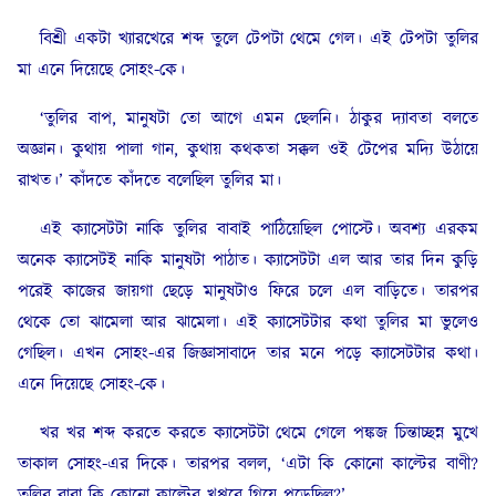
বিশ্রী একটা খ্যারখেরে শব্দ তুলে টেপটা থেমে গেল। এই টেপটা তুলির
মা এনে দিয়েছে সোহং-কে।
‘তুলির বাপ, মানুষটা তো আগে এমন ছেলনি। ঠাকুর দ্যাবতা বলতে
অজ্ঞান। কুথায় পালা গান, কুথায় কথকতা সক্কল ওই টেপের মদ্যি উঠায়ে
রাখত।’ কাঁদতে কাঁদতে বলেছিল তুলির মা।
এই ক্যাসেটটা নাকি তুলির বাবাই পাঠিয়েছিল পোস্টে। অবশ্য এরকম
অনেক ক্যাসেটই নাকি মানুষটা পাঠাত। ক্যাসেটটা এল আর তার দিন কুড়ি
পরেই কাজের জায়গা ছেড়ে মানুষটাও ফিরে চলে এল বাড়িতে। তারপর
থেকে তো ঝামেলা আর ঝামেলা। এই ক্যাসেটটার কথা তুলির মা ভুলেও
গেছিল। এখন সোহং-এর জিজ্ঞাসাবাদে তার মনে পড়ে ক্যাসেটটার কথা।
এনে দিয়েছে সোহং-কে।
খর খর শব্দ করতে করতে ক্যাসেটটা থেমে গেলে পঙ্কজ চিন্তাচ্ছন্ন মুখে
তাকাল সোহং-এর দিকে। তারপর বলল, ‘এটা কি কোনো কাল্টের বাণী?
তুলির বাবা কি কোনো কাল্টের খপ্পরে গিয়ে পড়েছিল?’