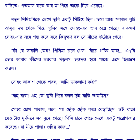
বাড়িতে। গতকাল রাতে তার মা গিয়ে তাকে নিয়ে এসেছে।
নতুন দিদিমণিকে দেখে তুলি একটু সিঁটিয়ে ছিল। তবে আজ সকালে লুচি
আলুর দম খেতে গিয়ে তুলির সঙ্গে সোহং-এর ভাব হয়ে গেছে। এতক্ষণ
সোহং-এর সঙ্গে গল্প করে সবে কিছুক্ষণ হল সে নীচের উঠোনে গেছে।
‘কী রে ডাকলি কেন? পিসিমা চানে গেল। নীচে গুষ্টির কাজ… এখুনি
তোর আবার কীসের দরকার পড়ল?’ হন্তদন্ত হয়ে পঙ্কজ এসে জিজ্ঞেস
করল।
সোহং আকাশ থেকে পরল, ‘আমি ডাকলাম! কই?’
‘যাহ্‌ বাবা! এই তো তুলি গিয়ে বলল তুই নাকি ডাকছিস?’
সোহং চোখ পাকায়, বলে, ‘যা ছোঁক ছোঁক করে বেড়াচ্ছিস, ওই বাচ্চা
মেয়েটাও দু-দিনে সব বুঝে গেছে। পিসি চানে গেছে দেখে একটু পরোপকার
করেছে। যা নীচে পালা। গুষ্টির কাজ…’