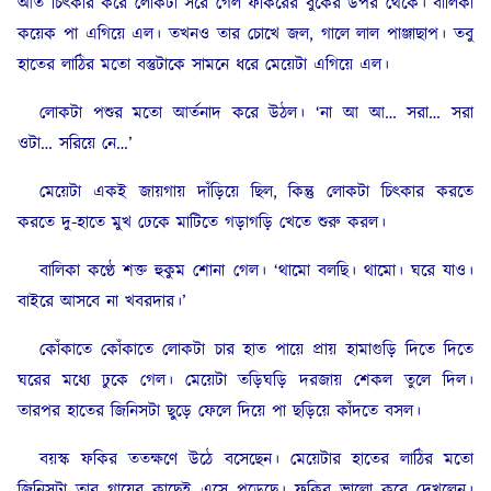
আর্ত চিৎকার করে লোকটা সরে গেল ফকিরের বুকের উপর থেকে। বালিকা
কয়েক পা এগিয়ে এল। তখনও তার চোখে জল, গালে লাল পাঞ্জাছাপ। তবু
হাতের লাঠির মতো বস্তুটাকে সামনে ধরে মেয়েটা এগিয়ে এল।
লোকটা পশুর মতো আর্তনাদ করে উঠল। ‘না আ আ… সরা… সরা
ওটা… সরিয়ে নে…’
মেয়েটা একই জায়গায় দাঁড়িয়ে ছিল, কিন্তু লোকটা চিৎকার করতে
করতে দু-হাতে মুখ ঢেকে মাটিতে গড়াগড়ি খেতে শুরু করল।
বালিকা কণ্ঠে শক্ত হুকুম শোনা গেল। ‘থামো বলছি। থামো। ঘরে যাও।
বাইরে আসবে না খবরদার।’
কোঁকাতে কোঁকাতে লোকটা চার হাত পায়ে প্রায় হামাগুড়ি দিতে দিতে
ঘরের মধ্যে ঢুকে গেল। মেয়েটা তড়িঘড়ি দরজায় শেকল তুলে দিল।
তারপর হাতের জিনিসটা ছুড়ে ফেলে দিয়ে পা ছড়িয়ে কাঁদতে বসল।
বয়স্ক ফকির ততক্ষণে উঠে বসেছেন। মেয়েটার হাতের লাঠির মতো
জিনিসটা তার গায়ের কাছেই এসে পড়েছে। ফকির ভালো করে দেখলেন।