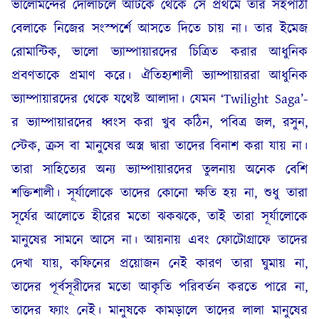
ভালোমন্দের দোলাচলে আটকে থেকে সে প্রথমে তার সহপাঠী
বেলাকে নিজের সংস্পর্শে আসতে দিতে চায় না। তার ইমেজ
রোমান্টিক, ভালো ভ্যাম্পায়ারদের চিত্রিত করার আধুনিক
প্রবণতাকে প্রমাণ করে। ঐতিহ্যশালী ভ্যাম্পায়াররা আধুনিক
ভ্যাম্পায়ারদের থেকে যথেষ্ট আলাদা। যেমন ‘Twilight Saga’-
র ভ্যাম্পায়ারদের ধ্বংস করা খুব কঠিন, পবিত্র জল, রসুন,
স্টেক, ক্রস বা মানুষের অস্ত্র দ্বারা তাদের বিনাশ করা যায় না।
তারা সাহিত্যের অন্য ভ্যাম্পায়ারদের তুলনায় অনেক বেশি
শক্তিশালী। সূর্যালোকে তাদের কোনো ক্ষতি হয় না, শুধু তারা
সূর্যের আলোতে হীরের মতো ঝকঝকে, তাই তারা সূর্যালোকে
মানুষের সামনে আসে না। আয়নায় এবং ফোটোগ্রাফে তাদের
দেখা যায়, কফিনের প্রয়োজন নেই কারণ তারা ঘুমায় না,
তাদের পূর্বসূরীদের মতো আকৃতি পরিবর্তন করতে পারে না,
তাদের ফ্যাং নেই। মানুষকে কামড়ালে তাদের লালা মানুষের