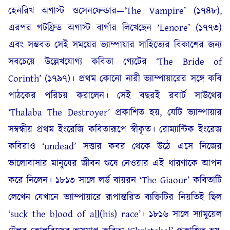
হেনরিখ অগাস্ট ওসেনফেল্ডার—‘The Vampire’ (১৭৪৮),
এরপর গটফ্রিড অগাস্ট বার্গার লিখেছেন ‘Lenore’ (১৭৭৩)
এবং সম্ভবত সেই সময়ের ভ্যাম্পায়ার সাহিত্যের বিকাশের জন্য
সবচেয়ে উল্লেখযোগ্য কবিতা গ্যেটের ‘The Bride of
Corinth’ (১৭৯৭)। প্রথম কোনো নারী ভ্যাম্পায়ারের সঙ্গে কবি
পাঠকের পরিচয় করালেন। সেই বছরই রবার্ট সাউথের
‘Thalaba The Destroyer’ প্রকাশিত হয়, যেটি ভ্যাম্পায়ার
সম্বন্ধীয় প্রথম ইংরেজি কবিতারূপে স্বীকৃত। রোম্যান্টিক ইংরেজ
কবিরাও ‘undead’ সত্তার কবর থেকে উঠে এসে নিজের
ভালোবাসার মানুষের জীবন শুষে নেওয়ার এই ধারণাকে আপন
করে নিলেন। ১৮১৩ সালে লর্ড বায়রন ‘The Giaour’ কবিতাটি
লেখেন যেখানে ভ্যাম্পায়ারে রূপান্তরিত ব্যক্তিটির নিয়তিই ছিল
‘suck the blood of all(his) race’। ১৮১৬ সালে স্যামুয়েল