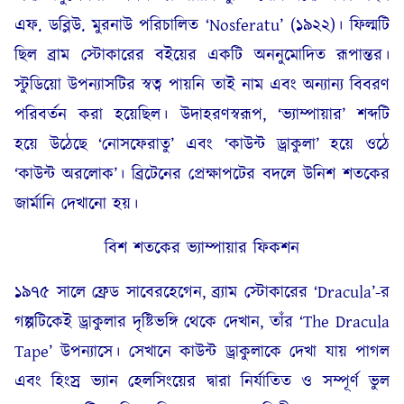
এফ. ডব্লিউ. মুরনাউ পরিচালিত ‘Nosferatu’ (১৯২২)। ফিল্মটি
ছিল ব্রাম স্টোকারের বইয়ের একটি অননুমোদিত রূপান্তর।
স্টুডিয়ো উপন্যাসটির স্বত্ব পায়নি তাই নাম এবং অন্যান্য বিবরণ
পরিবর্তন করা হয়েছিল। উদাহরণস্বরূপ, ‘ভ্যাম্পায়ার’ শব্দটি
হয়ে উঠেছে ‘নোসফেরাতু’ এবং ‘কাউন্ট ড্রাকুলা’ হয়ে ওঠে
‘কাউন্ট অরলোক’। ব্রিটেনের প্রেক্ষাপটের বদলে উনিশ শতকের
জার্মানি দেখানো হয়।
বিশ শতকের ভ্যাম্পায়ার ফিকশন
১৯৭৫ সালে ফ্রেড সাবেরহেগেন, ব্র্যাম স্টোকারের ‘Dracula’-র
গল্পটিকেই ড্রাকুলার দৃষ্টিভঙ্গি থেকে দেখান, তাঁর ‘The Dracula
Tape’ উপন্যাসে। সেখানে কাউন্ট ড্রাকুলাকে দেখা যায় পাগল
এবং হিংস্র ভ্যান হেলসিংয়ের দ্বারা নির্যাতিত ও সম্পূর্ণ ভুল