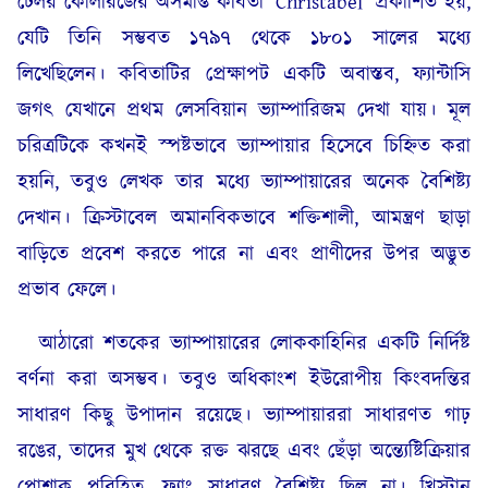
টেলর কোলরিজের অসমাপ্ত কবিতা ‘Christabel’ প্রকাশিত হয়,
যেটি তিনি সম্ভবত ১৭৯৭ থেকে ১৮০১ সালের মধ্যে
লিখেছিলেন। কবিতাটির প্রেক্ষাপট একটি অবাস্তব, ফ্যান্টাসি
জগৎ যেখানে প্রথম লেসবিয়ান ভ্যাম্পারিজম দেখা যায়। মূল
চরিত্রটিকে কখনই স্পষ্টভাবে ভ্যাম্পায়ার হিসেবে চিহ্নিত করা
হয়নি, তবুও লেখক তার মধ্যে ভ্যাম্পায়ারের অনেক বৈশিষ্ট্য
দেখান। ক্রিস্টাবেল অমানবিকভাবে শক্তিশালী, আমন্ত্রণ ছাড়া
বাড়িতে প্রবেশ করতে পারে না এবং প্রাণীদের উপর অদ্ভুত
প্রভাব ফেলে।
আঠারো শতকের ভ্যাম্পায়ারের লোককাহিনির একটি নির্দিষ্ট
বর্ণনা করা অসম্ভব। তবুও অধিকাংশ ইউরোপীয় কিংবদন্তির
সাধারণ কিছু উপাদান রয়েছে। ভ্যাম্পায়াররা সাধারণত গাঢ়
রঙের, তাদের মুখ থেকে রক্ত ঝরছে এবং ছেঁড়া অন্ত্যেষ্টিক্রিয়ার
পোশাক পরিহিত, ফ্যাং সাধারণ বৈশিষ্ট্য ছিল না। খ্রিস্টান