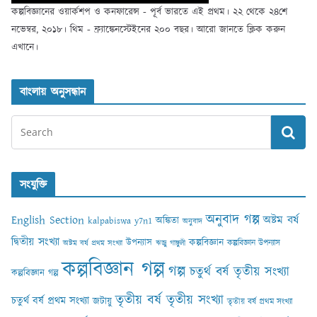
কল্পবিজ্ঞানের ওয়ার্কশপ ও কনফারেন্স - পূর্ব ভারতে এই প্রথম। ২২ থেকে ২৪শে
নভেম্বর, ২০১৮। থিম - ফ্র্যাঙ্কেনস্টেইনের ২০০ বছর। আরো জানতে ক্লিক করুন
এখানে।
বাংলায় অনুসন্ধান
সংযুক্তি
অনুবাদ গল্প
English Section
অষ্টম বর্ষ
অঙ্কিতা
kalpabiswa y7n1
অনুবাদ
দ্বিতীয় সংখ্যা
কল্পবিজ্ঞান
উপন্যাস
কল্পবিজ্ঞান উপন্যাস
অষ্টম বর্ষ প্রথম সংখ্যা
ঋজু গাঙ্গুলী
কল্পবিজ্ঞান গল্প
গল্প
চতুর্থ বর্ষ তৃতীয় সংখ্যা
কল্পবিজ্ঞান গল্প
তৃতীয় বর্ষ তৃতীয় সংখ্যা
চতুর্থ বর্ষ প্রথম সংখ্যা
জটায়ু
তৃতীয় বর্ষ প্রথম সংখ্যা