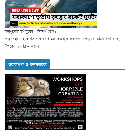
মহাশূন্যের মণিমুক্তো - সিদ্ধার্থ ঘোষ।
কল্পবিশ্বের সহযোগিতায় বানানো এই রুদ্ধশ্বাস কল্পবিজ্ঞান গল্পটির অডিও স্টোরি শুনুন
উপরের ছবি ক্লিক করে।
ওয়ার্কশপ ও কনফারেন্স