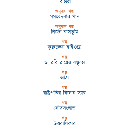
বিচ্ছিন্ন
অনুবাদ গল্প
সমবেদনার গান
অনুবাদ গল্প
নির্জন বাসভূমি
গল্প
কুরুক্ষেত্র হাইওয়ে
গল্প
ড. রবি রায়ের বক্তৃতা
গল্প
আঠা
গল্প
রাষ্ট্রপতির বিজ্ঞান স্যার
গল্প
সৌরসংঘাত
গল্প
উত্তরাধিকার