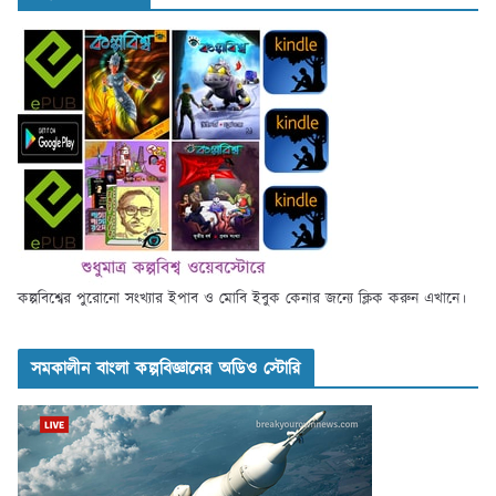
কল্পবিশ্বের পুরোনো সংখ্যার ইপাব ও মোবি ইবুক কেনার জন্যে ক্লিক করুন এখানে।
সমকালীন বাংলা কল্পবিজ্ঞানের অডিও স্টোরি