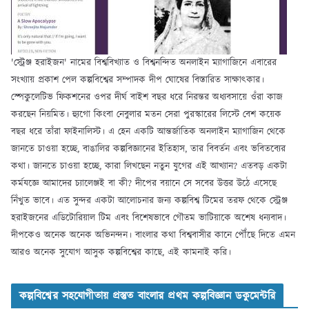
'স্ট্রেঞ্জ হরাইজন' নামের বিশ্ববিখ্যাত ও বিশ্বনন্দিত অনলাইন ম্যাগাজিনে এবারের
সংখ্যায় প্রকাশ পেল কল্পবিশ্বের সম্পাদক দীপ ঘোষের বিস্তারিত সাক্ষাৎকার।
স্পেকুলেটিভ ফিকশনের ওপর দীর্ঘ বাইশ বছর ধরে নিরন্তর অধ্যবসায়ে ওঁরা কাজ
করছেন নিয়মিত। হ্যুগো কিংবা নেবুলার মতন সেরা পুরস্কারের লিস্টে বেশ কয়েক
বছর ধরে তাঁরা ফাইনালিস্ট। এ হেন একটি আন্তর্জাতিক অনলাইন ম্যাগাজিন থেকে
জানতে চাওয়া হচ্ছে, বাঙালির কল্পবিজ্ঞানের ইতিহাস, তার বিবর্তন এবং ভবিতব্যের
কথা। জানতে চাওয়া হচ্ছে, কারা লিখছেন নতুন যুগের এই আখ্যান? এতবড় একটা
কর্মযজ্ঞে আমাদের চ্যালেঞ্জই বা কী? দীপের বয়ানে সে সবের উত্তর উঠে এসেছে
নিঁখুত ভাবে। এত সুন্দর একটা আলোচনার জন্য কল্পবিশ্ব টিমের তরফ থেকে স্ট্রেঞ্জ
হরাইজনের এডিটোরিয়াল টিম এবং বিশেষভাবে গৌতম ভাটিয়াকে অশেষ ধন্যবাদ।
দীপকেও অনেক অনেক অভিনন্দন। বাংলার কথা বিশ্ববাসীর কানে পৌঁছে দিতে এমন
আরও অনেক সুযোগ আসুক কল্পবিশ্বের কাছে, এই কামনাই করি।
কল্পবিশ্বের সহযোগীতায় প্রস্তুত বাংলার প্রথম কল্পবিজ্ঞান ডকুমেন্টরি