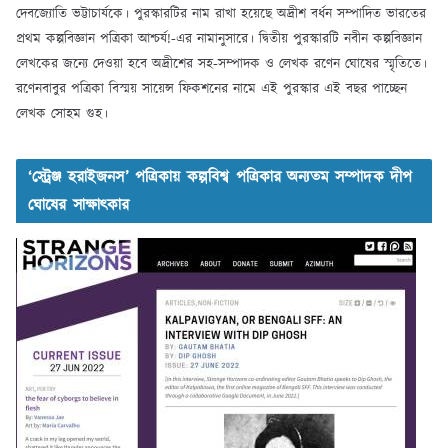
দেবজ্যোতি ভট্টাচার্যকে। পুরস্কারটির নাম রাখা হয়েছে অদ্রীশ বর্ধন সম্পাদিত ভারতের
প্রথম কল্পবিজ্ঞান পত্রিকা আশ্চর্য!-এর নামানুসারে। দ্বিতীয় পুরস্কারটি নবীন কল্পবিজ্ঞান
লেখকের জন্যে দেওয়া হবে অদ্রীশের সহ-সম্পাদক ও লেখক রণেন ঘোষের স্মৃতিতে।
রণেনবাবুর পত্রিকা বিস্ময় সায়েন্স ফিকশনের নামে এই পুরস্কার এই বছর পাচ্ছেন
লেখক সোহম গুহ।
‘স্ট্রেঞ্জ হরাইজনস’ পত্রিকায় কল্পবিশ্ব পত্রিকার অন্যতম সম্পাদক দীপ
ঘোষের সাক্ষাৎকার