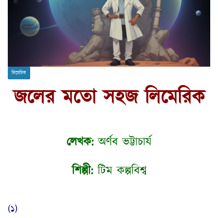
লিমেরিক
জলের মতো সহজ লিমেরিক
লেখক:
অর্ণব ভট্টাচার্য
শিল্পী:
টিম কল্পবিশ্ব
(১)