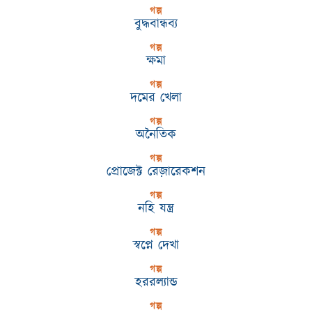
গল্প
বুদ্ধবান্ধব্য
গল্প
ক্ষমা
গল্প
দমের খেলা
গল্প
অনৈতিক
গল্প
প্রোজেক্ট রেজ়ারেকশন
গল্প
নহি যন্ত্র
গল্প
স্বপ্নে দেখা
গল্প
হররল্যান্ড
গল্প