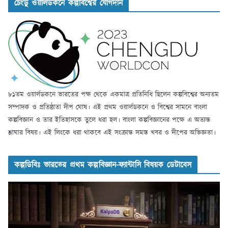
চেংডু ওয়ার্লডকনে কল্পবিশ্বের যোগদান
৮১তম ওয়ার্লডকনে ভারতের পক্ষ থেকে একমাত্র প্রতিনিধি ছিলেন কল্পবিশ্বের অন্যতম
সম্পাদক ও প্রতিষ্ঠাতা দীপ ঘোষ। এই প্রথম ওয়ার্লডকনে ও বিশ্বের সামনে বাংলা
কল্পবিজ্ঞান ও তার ইতিহাসকে তুলে ধরা হল। বাংলা কল্পবিজ্ঞানের পক্ষে এ অত্যন্ত
শ্লাঘার বিষয়। এই লিংকে ধরা থাকবে এই সংক্রান্ত সমস্ত খবর ও দীপের অভিজ্ঞতা।
কল্পডিবিঃ ভারতের প্রথম কল্পবিজ্ঞান-ফ্যান্টাসি বিষয়ক ডেটাবেস