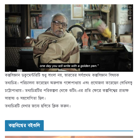
কল্পবিজ্ঞান ডকুমেন্টরিটি শুধু বাংলা নয়, ভারতের সর্বপ্রথম কল্পবিজ্ঞান বিষয়ক
তথ্যচিত্র। পরিচালনা করেছেন অরুণাভ গঙ্গোপাধ্যায় এবং প্রযোজনা করেছেন বোধিসত্ত্ব
চট্টোপাধ্যায়। তথ্যচিত্রটির পরিকল্পনা থেকে শুটিং-এর প্রতি ক্ষেত্রে কল্পবিশ্বের প্রত্যক্ষ
সাহায্য ও সহযোগিতা ছিল।
তথ্যচিত্রটি দেখার জন্যে ছবিতে ক্লিক করুন।
কল্পবিশ্বের বইগুলি