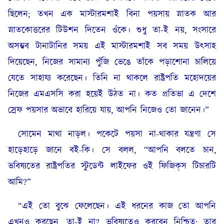
ছিলেন; তখন এক মাস্টারমশাই বিনা পয়সায় স্নাতক আর
স্নাতকোত্তরের টিউশন দিতেন ওঁকে। শুধু তা-ই নয়, সংসারে
অসম্ভব টানাটানির সময় এই মাস্টারমশাই সব সময় উৎসাহ
দিয়েছেন, নিজের সামান্য পুঁজি ভেঙে তাঁকে পড়াশোনা চালিয়ে
যেতে সাহায্য করেছেন। তিনি না থাকলে রাষ্ট্রপতি মহোদয়ের
নিজের এমএসসি করা হয়েই উঠত না। কত প্রতিভা এ দেশে
স্রেফ পয়সার অভাবে হারিয়ে যায়, আপনি নিজেও তো জানেন।”
সোমেন মাথা নাড়ল। পকেটে পয়সা না-থাকার যন্ত্রণা সে
হাড়েহাড়ে জানে বই-কি। সে বলল, “আপনি বলতে চান,
ভবিষ্যতের রাষ্ট্রপতির স্টুডেন্ট লাইফের ওই ফিজিক্‌স টিচারটি
আমি?”
“এই তো বুঝে ফেলেছেন। এই ধরনের কাজ তো আপনি
এখনও করছেন, তা-ই না? ভবিষ্যতেও করবেন নিশ্চিত; তার