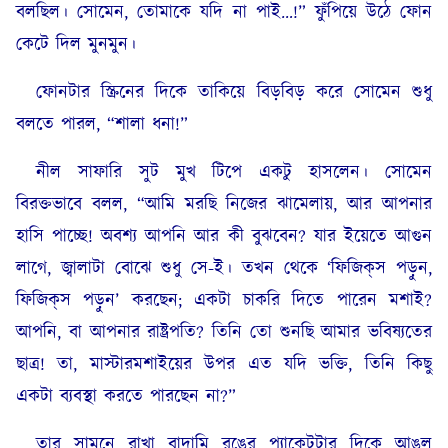
বলছিল। সোমেন, তোমাকে যদি না পাই…!” ফুঁপিয়ে উঠে ফোন
কেটে দিল মুনমুন।
ফোনটার স্ক্রিনের দিকে তাকিয়ে বিড়বিড় করে সোমেন শুধু
বলতে পারল, “শালা ধনা!”
নীল সাফারি সুট মুখ টিপে একটু হাসলেন। সোমেন
বিরক্তভাবে বলল, “আমি মরছি নিজের ঝামেলায়, আর আপনার
হাসি পাচ্ছে! অবশ্য আপনি আর কী বুঝবেন? যার ইয়েতে আগুন
লাগে, জ্বালাটা বোঝে শুধু সে-ই। তখন থেকে ‘ফিজিক্‌স পড়ুন,
ফিজিক্‌স পড়ুন’ করছেন; একটা চাকরি দিতে পারেন মশাই?
আপনি, বা আপনার রাষ্ট্রপতি? তিনি তো শুনছি আমার ভবিষ্যতের
ছাত্র! তা, মাস্টারমশাইয়ের উপর এত যদি ভক্তি, তিনি কিছু
একটা ব্যবস্থা করতে পারছেন না?”
তার সামনে রাখা বাদামি রঙের প্যাকেটটার দিকে আঙুল