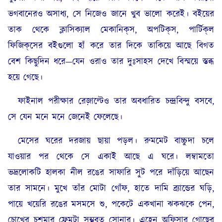
ভগবানেরও অসাধ্য, সে নিজেও জানে খুব ভালো করেই। বইয়ের
তাক থেকে ক্লাসিক্যাল মেকানিক্‌স, অপটিক্‌স, পার্টিক্‌ল
ফিজিক্‌সের বইগুলো হাঁ করে তার দিকে তাকিয়ে আছে বিগত
বেশ কিছুদিন ধরে—যেন ওরাও তার দুঃসাহস দেখে বিস্ময়ে স্তব্ধ
হয়ে গেছে।
ফাইনাল পরীক্ষার রেজ়াল্টেও তার অবধারিত চন্দ্রবিন্দু বসবে,
সে যেন মনে মনে জেনেই ফেলেছে।
মেসের ঘরের দরজায় ছায়া পড়ল। রুমমেট বাচ্চুদা চলে
যাওয়ার পর থেকে সে একাই আছে এ ঘরে। লম্বামতো
ভদ্রলোকটি হালকা নীল রঙের সাফারি সুট পরে দাঁড়িয়ে আছেন
তার সামনে। মুখে তাঁর মোটা গোঁফ, হাতে দামি ব্র্যান্ডের ঘড়ি,
পায়ে খয়েরি রঙের মসমসে শু, পকেটে একখানা ঝকঝকে পেন,
চোখের চশমার ফ্রেমটা সম্ভবত সোনার। এহেন অফিসার গোছের