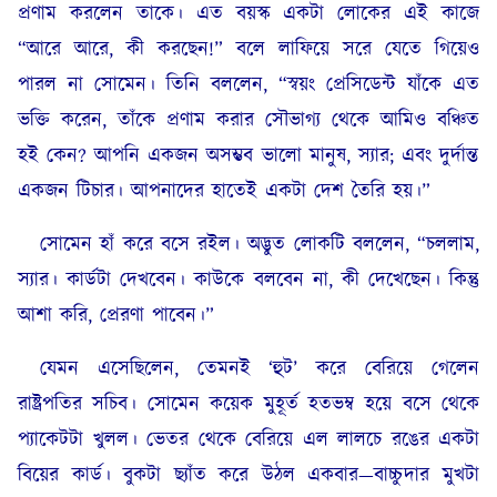
প্রণাম করলেন তাকে। এত বয়স্ক একটা লোকের এই কাজে
“আরে আরে, কী করছেন!” বলে লাফিয়ে সরে যেতে গিয়েও
পারল না সোমেন। তিনি বললেন, “স্বয়ং প্রেসিডেন্ট যাঁকে এত
ভক্তি করেন, তাঁকে প্রণাম করার সৌভাগ্য থেকে আমিও বঞ্চিত
হই কেন? আপনি একজন অসম্ভব ভালো মানুষ, স্যার; এবং দুর্দান্ত
একজন টিচার। আপনাদের হাতেই একটা দেশ তৈরি হয়।”
সোমেন হাঁ করে বসে রইল। অদ্ভুত লোকটি বললেন, “চললাম,
স্যার। কার্ডটা দেখবেন। কাউকে বলবেন না, কী দেখেছেন। কিন্তু
আশা করি, প্রেরণা পাবেন।”
যেমন এসেছিলেন, তেমনই ‘হুট’ করে বেরিয়ে গেলেন
রাষ্ট্রপতির সচিব। সোমেন কয়েক মুহূর্ত হতভম্ব হয়ে বসে থেকে
প্যাকেটটা খুলল। ভেতর থেকে বেরিয়ে এল লালচে রঙের একটা
বিয়ের কার্ড। বুকটা ছ্যাঁত করে উঠল একবার—বাচ্চুদার মুখটা