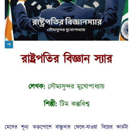
গল্প
রাষ্ট্রপতির বিজ্ঞান স্যার
লেখক:
সৌম্যসুন্দর মুখোপাধ্যায়
শিল্পী:
টিম কল্পবিশ্ব
মেসের শূন্য তক্তপোশে বাচ্চুদার ফেলে-যাওয়া বিয়ের কার্ডটা