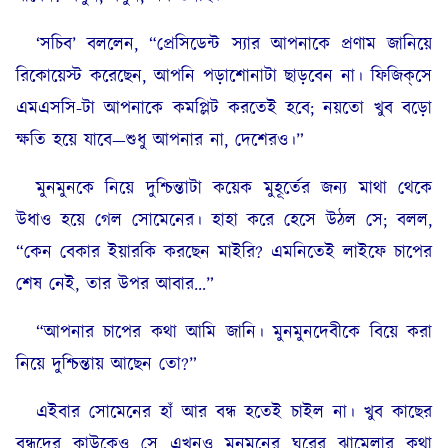
‘সচিব’ বললেন, “প্রেসিডেন্ট স্যার আপনাকে প্রণাম জানিয়ে
রিকোয়েস্ট করেছেন, আপনি পড়াশোনাটা ছাড়বেন না। ফিজিক্‌সে
এমএসসি-টা আপনাকে কমপ্লিট করতেই হবে; নয়তো খুব বড়ো
ক্ষতি হয়ে যাবে—শুধু আপনার না, দেশেরও।”
মুনমুনকে নিয়ে দুশ্চিন্তাটা কয়েক মুহূর্তের জন্য মাথা থেকে
উধাও হয়ে গেল সোমেনের। হাহা করে হেসে উঠল সে; বলল,
“কেন বেকার ইয়ারকি করছেন মাইরি? এমনিতেই লাইফে চাপের
শেষ নেই, তার উপর আবার…”
“আপনার চাপের কথা আমি জানি। মুনমুনদেবীকে বিয়ে করা
নিয়ে দুশ্চিন্তায় আছেন তো?”
এইবার সোমেনের হাঁ আর বন্ধ হতেই চাইল না। খুব কাছের
বন্ধুদের কাউকেও সে এখনও মুনমুনের ঘরের ঝামেলার কথা