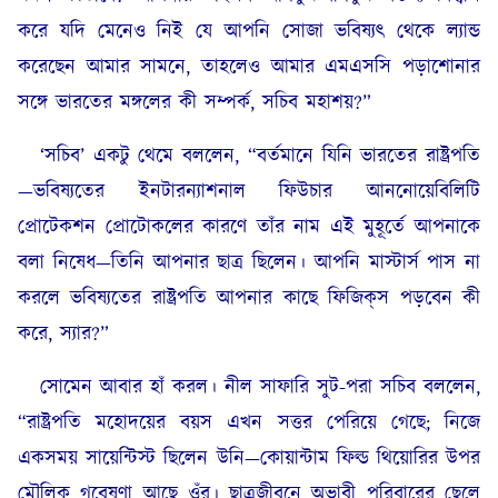
করে যদি মেনেও নিই যে আপনি সোজা ভবিষ্যৎ থেকে ল্যান্ড
করেছেন আমার সামনে, তাহলেও আমার এমএসসি পড়াশোনার
সঙ্গে ভারতের মঙ্গলের কী সম্পর্ক, সচিব মহাশয়?”
‘সচিব’ একটু থেমে বললেন, “বর্তমানে যিনি ভারতের রাষ্ট্রপতি
—ভবিষ্যতের ইনটারন্যাশনাল ফিউচার আননোয়েবিলিটি
প্রোটেকশন প্রোটোকলের কারণে তাঁর নাম এই মুহূর্তে আপনাকে
বলা নিষেধ—তিনি আপনার ছাত্র ছিলেন। আপনি মাস্টার্স পাস না
করলে ভবিষ্যতের রাষ্ট্রপতি আপনার কাছে ফিজিক্‌স পড়বেন কী
করে, স্যার?”
সোমেন আবার হাঁ করল। নীল সাফারি সুট-পরা সচিব বললেন,
“রাষ্ট্রপতি মহোদয়ের বয়স এখন সত্তর পেরিয়ে গেছে; নিজে
একসময় সায়েন্টিস্ট ছিলেন উনি—কোয়ান্টাম ফিল্ড থিয়োরির উপর
মৌলিক গবেষণা আছে ওঁর। ছাত্রজীবনে অভাবী পরিবারের ছেলে