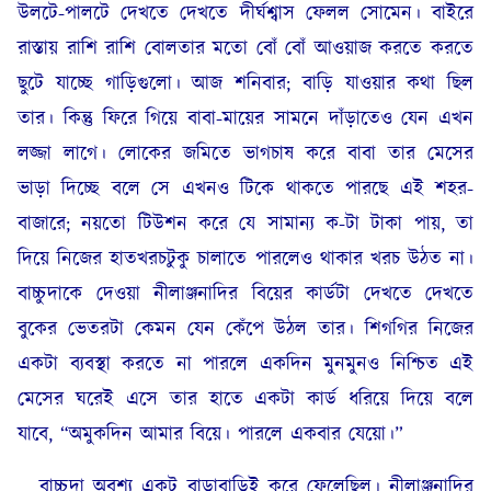
উলটে-পালটে দেখতে দেখতে দীর্ঘশ্বাস ফেলল সোমেন। বাইরে
রাস্তায় রাশি রাশি বোলতার মতো বোঁ বোঁ আওয়াজ করতে করতে
ছুটে যাচ্ছে গাড়িগুলো। আজ শনিবার; বাড়ি যাওয়ার কথা ছিল
তার। কিন্তু ফিরে গিয়ে বাবা-মায়ের সামনে দাঁড়াতেও যেন এখন
লজ্জা লাগে। লোকের জমিতে ভাগচাষ করে বাবা তার মেসের
ভাড়া দিচ্ছে বলে সে এখনও টিকে থাকতে পারছে এই শহর-
বাজারে; নয়তো টিউশন করে যে সামান্য ক-টা টাকা পায়, তা
দিয়ে নিজের হাতখরচটুকু চালাতে পারলেও থাকার খরচ উঠত না।
বাচ্চুদাকে দেওয়া নীলাঞ্জনাদির বিয়ের কার্ডটা দেখতে দেখতে
বুকের ভেতরটা কেমন যেন কেঁপে উঠল তার। শিগগির নিজের
একটা ব্যবস্থা করতে না পারলে একদিন মুনমুনও নিশ্চিত এই
মেসের ঘরেই এসে তার হাতে একটা কার্ড ধরিয়ে দিয়ে বলে
যাবে, “অমুকদিন আমার বিয়ে। পারলে একবার যেয়ো।”
বাচ্চুদা অবশ্য একটু বাড়াবাড়িই করে ফেলেছিল। নীলাঞ্জনাদির