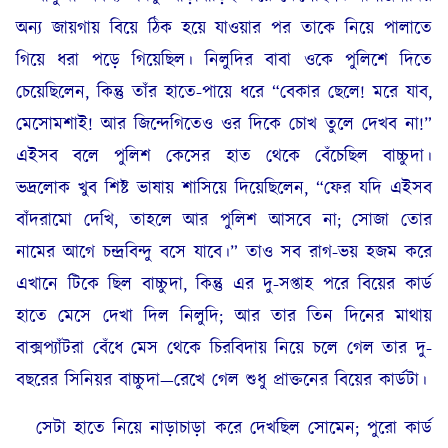
অন্য জায়গায় বিয়ে ঠিক হয়ে যাওয়ার পর তাকে নিয়ে পালাতে
গিয়ে ধরা পড়ে গিয়েছিল। নিলুদির বাবা ওকে পুলিশে দিতে
চেয়েছিলেন, কিন্তু তাঁর হাতে-পায়ে ধরে “বেকার ছেলে! মরে যাব,
মেসোমশাই! আর জিন্দেগিতেও ওর দিকে চোখ তুলে দেখব না!”
এইসব বলে পুলিশ কেসের হাত থেকে বেঁচেছিল বাচ্চুদা।
ভদ্রলোক খুব শিষ্ট ভাষায় শাসিয়ে দিয়েছিলেন, “ফের যদি এইসব
বাঁদরামো দেখি, তাহলে আর পুলিশ আসবে না; সোজা তোর
নামের আগে চন্দ্রবিন্দু বসে যাবে।” তাও সব রাগ-ভয় হজম করে
এখানে টিকে ছিল বাচ্চুদা, কিন্তু এর দু-সপ্তাহ পরে বিয়ের কার্ড
হাতে মেসে দেখা দিল নিলুদি; আর তার তিন দিনের মাথায়
বাক্সপ্যাঁটরা বেঁধে মেস থেকে চিরবিদায় নিয়ে চলে গেল তার দু-
বছরের সিনিয়র বাচ্চুদা—রেখে গেল শুধু প্রাক্তনের বিয়ের কার্ডটা।
সেটা হাতে নিয়ে নাড়াচাড়া করে দেখছিল সোমেন; পুরো কার্ড