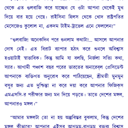
থেকে এত গুলবাজি করে যাচ্ছেন যে ওটা আপনা থেকেই মুখ
দিয়ে বার হয়ে গেছে। রাইসিনা হিলস থেকে খোদ রাষ্ট্রপতির
মেসেজেও কুলোল না, একদম টাইম-ট্রাভেল এনে ফেললেন!”
“গুলবাজি! অনেকদিন পরে শুনলাম কথাটা!… আসলে আপনার
দোষ নেই। এত বিরাট ব্যাপার হঠাৎ করে শুনলে অবিশ্বাস
হওয়াটাই স্বাভাবিক। কিন্তু আমি যা বলছি, নির্জলা সত্যি কথা,
স্যার। আগামী পঞ্চাশ বছর পরের ভারতের অনারেব্‌ল প্রেসিডেন্ট
আপনাকে ব্যক্তিগত অনুরোধ করে পাঠিয়েছেন, শ্রীমতী মুনমুন
বসুর জন্য এত দুশ্চিন্তা না করে দয়া করে আপনার ফিজিক্‌স
এমএসসি-র পরীক্ষার জন্য মন দিয়ে পড়তে। তাতে দেশের মঙ্গল,
আপনারও মঙ্গল।”
“আমার মঙ্গলটা তো না হয় অল্পবিস্তর বুঝলাম, কিন্তু দেশের
মঙ্গল কীভাবে? আপনার এইসব আগডুম-বাগডুম বক্তব্য বিশ্বাস