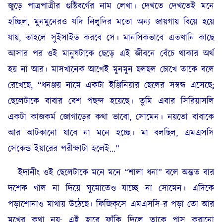
জুড়ে পাত্রপাত্রীর গুষ্টিবর্গের নাম লেখা। দেখতে দেখতেই মনে
হচ্ছিল, মুনমুনেরও যদি নিলুদির মতো অন্য জায়গায় বিয়ে হয়ে
যায়, তাহলে সুইসাইড করবে সে। মানসিকভাবে এতখানি কাছে
আসার পর ওই মানুষটাকে ছেড়ে এই জীবনে বেঁচে থাকার অর্থ
হয় না আর। মাসখানেক আগেই মুনমুন ছলছল চোখে তাকে বলে
রেখেছে, “ধনঞ্জয় নামে একটা ইঞ্জিনিয়ার ছেলের সম্বন্ধ এসেছে;
ছেলেটাকে বাবার বেশ পছন্দ হয়েছে। তুমি এবার সিরিয়াসলি
একটা কাজকর্ম জোগাড়ের কথা ভাবো, সোমেন। নয়তো বাবাকে
আর আটকানো যাবে না মনে হচ্ছে। মা বলছিল, এমএসসি
সেকেন্ড ইয়ারের পরীক্ষাটা হলেই…”
ইদানীং ওই ছেলেটাকে মনে মনে “শালা ধনা” বলে অন্তত বার
দশেক গাল না দিয়ে ঘুমোতেও যাচ্ছে না সোমেন। এদিকে
পড়াশোনাও মাথায় উঠেছে। ফিজিক্‌সে এমএসসি-র পড়া তো আর
মুখের কথা নয়; এই হারে ফাঁকি দিলে তাকে পাস করানো