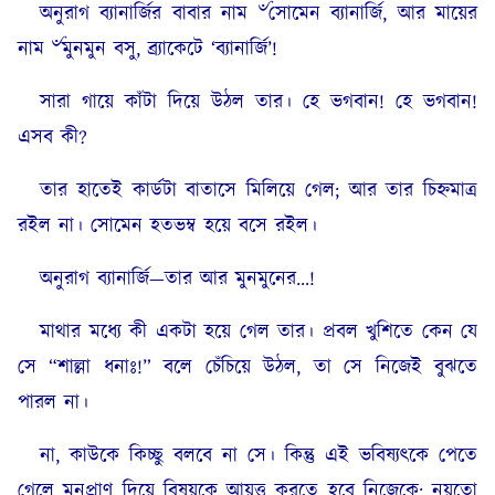
অনুরাগ ব্যানার্জির বাবার নাম ৺সোমেন ব্যানার্জি, আর মায়ের
নাম ৺মুনমুন বসু, ব্র্যাকেটে ‘ব্যানার্জি’!
সারা গায়ে কাঁটা দিয়ে উঠল তার। হে ভগবান! হে ভগবান!
এসব কী?
তার হাতেই কার্ডটা বাতাসে মিলিয়ে গেল; আর তার চিহ্নমাত্র
রইল না। সোমেন হতভম্ব হয়ে বসে রইল।
অনুরাগ ব্যানার্জি—তার আর মুনমুনের…!
মাথার মধ্যে কী একটা হয়ে গেল তার। প্রবল খুশিতে কেন যে
সে “শাল্লা ধনাঃ!” বলে চেঁচিয়ে উঠল, তা সে নিজেই বুঝতে
পারল না।
না, কাউকে কিচ্ছু বলবে না সে। কিন্তু এই ভবিষ্যৎকে পেতে
গেলে মনপ্রাণ দিয়ে বিষয়কে আয়ত্ত করতে হবে নিজেকে; নয়তো