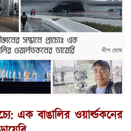
রাচ্যে: এক বাঙালির ওয়ার্ল্ডকনের
ডায়েরি