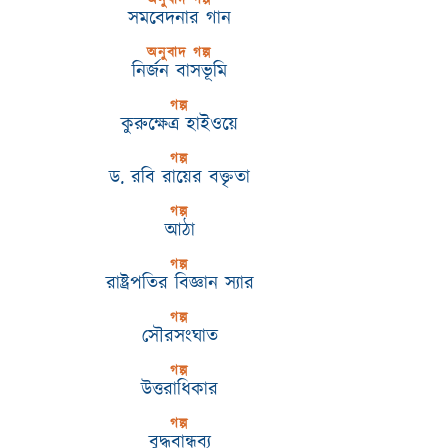
অনুবাদ গল্প
সমবেদনার গান
অনুবাদ গল্প
নির্জন বাসভূমি
গল্প
কুরুক্ষেত্র হাইওয়ে
গল্প
ড. রবি রায়ের বক্তৃতা
গল্প
আঠা
গল্প
রাষ্ট্রপতির বিজ্ঞান স্যার
গল্প
সৌরসংঘাত
গল্প
উত্তরাধিকার
গল্প
বুদ্ধবান্ধব্য