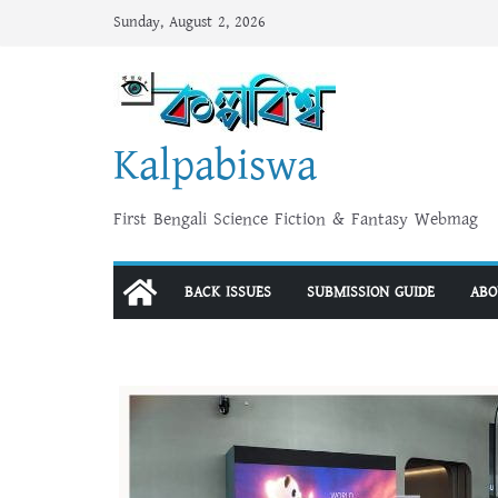
Skip
Sunday, August 2, 2026
to
content
Kalpabiswa
First Bengali Science Fiction & Fantasy Webmag
BACK ISSUES
SUBMISSION GUIDE
ABO