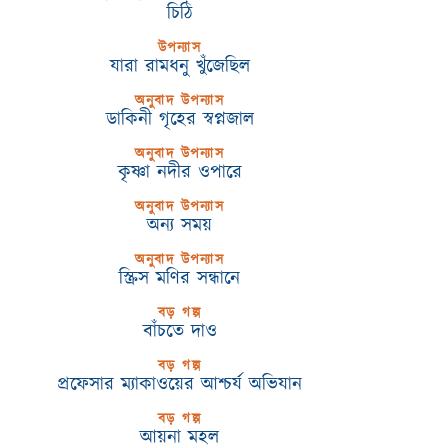
চিঠি
উপন্যাস
যারা রামধনু খুঁজেছিল
অনুবাদ উপন্যাস
ডাকিনী গৃহের স্বপ্নজাল
অনুবাদ উপন্যাস
কৃষ্ণা নদীর ওপারে
অনুবাদ উপন্যাস
অন্য সময়
অনুবাদ উপন্যাস
স্ক্রিস মণির সন্ধানে
বড় গল্প
বাঁচতে দাও
বড় গল্প
প্রফেসার ম্যাকাওয়ের আশ্চর্য অভিযান
বড় গল্প
আয়না মহল