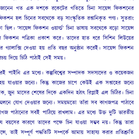
রা জানেন গত এক দশকে রকেটের গতিতে চিনা সায়েন্স ফিকশনের
স ফিকশন হল চিনের সবথেকে বড় সাংস্কৃতিক রপ্তানিকৃত পণ্য। সুতরাং
ষা ছিল। ‘সায়েন্স ফিকশন ওয়ার্ল্ড’ চিনা ভাষায় সবথেকে বড়ো সায়েন্স
ন্স ফিকশন পত্রিকা প্রকাশ করে। তাদের হাত ধরে সিশিন লিউয়ের
ার গ্যালাক্সি দেওয়া হয় প্রতি বছর অনুষ্ঠান করেই। সায়েন্স ফিকশন
রিচয় দিয়ে চিঠি পাঠাই সেই সময়।
ই পাইনি এর মধ্যে। কল্পবিশ্বের সম্পাদক সদস্যদের ও কয়েকজন
য় যাওয়ার জন্যে। কিন্তু কাজের চাপে কেউই এক সপ্তাহের জন্যে
হোক, জুন মাসের শেষের দিকে একদিন হঠাৎ রিপ্লাই এল চিঠির। চিনা
় সম্মেলনে যোগ দেওয়ার জন্যে। সময়মতো তাঁরা সব কাগজপত্র পাঠাবে
গজ পাঠানোর সবই পাঠিয়ে রাখলাম। এর মধ্যে উক্ত দুটি ভারতীয়
 বয়সের কারণে তাদের পক্ষে চিন যাওয়া সম্ভব নয়। কিন্তু তারা
াই সম্পূর্ণ পদ্ধতিটি সম্পর্কে আমায় সাহায্য করার প্রতিশ্রুতি