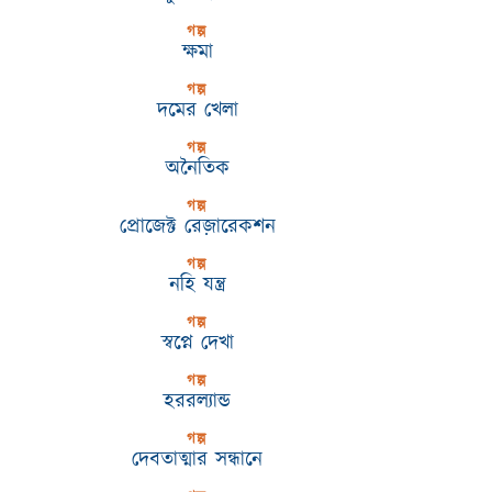
গল্প
ক্ষমা
গল্প
দমের খেলা
গল্প
অনৈতিক
গল্প
প্রোজেক্ট রেজ়ারেকশন
গল্প
নহি যন্ত্র
গল্প
স্বপ্নে দেখা
গল্প
হররল্যান্ড
গল্প
দেবতাত্মার সন্ধানে