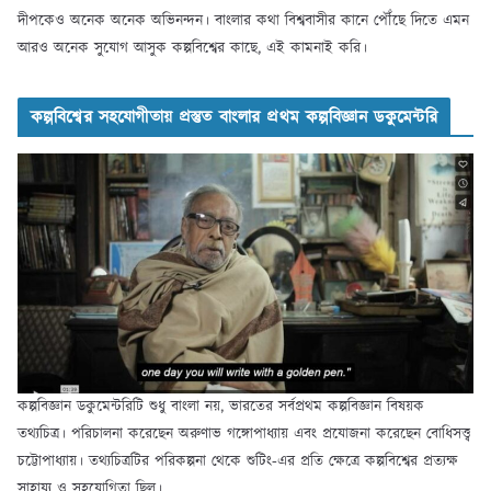
দীপকেও অনেক অনেক অভিনন্দন। বাংলার কথা বিশ্ববাসীর কানে পৌঁছে দিতে এমন
আরও অনেক সুযোগ আসুক কল্পবিশ্বের কাছে, এই কামনাই করি।
কল্পবিশ্বের সহযোগীতায় প্রস্তুত বাংলার প্রথম কল্পবিজ্ঞান ডকুমেন্টরি
কল্পবিজ্ঞান ডকুমেন্টরিটি শুধু বাংলা নয়, ভারতের সর্বপ্রথম কল্পবিজ্ঞান বিষয়ক
তথ্যচিত্র। পরিচালনা করেছেন অরুণাভ গঙ্গোপাধ্যায় এবং প্রযোজনা করেছেন বোধিসত্ত্ব
চট্টোপাধ্যায়। তথ্যচিত্রটির পরিকল্পনা থেকে শুটিং-এর প্রতি ক্ষেত্রে কল্পবিশ্বের প্রত্যক্ষ
সাহায্য ও সহযোগিতা ছিল।