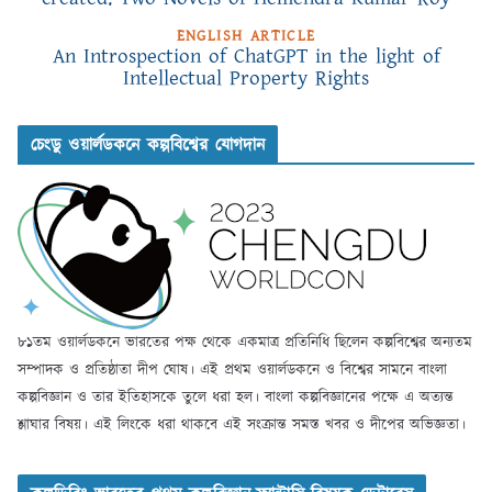
ENGLISH ARTICLE
An Introspection of ChatGPT in the light of
Intellectual Property Rights
চেংডু ওয়ার্লডকনে কল্পবিশ্বের যোগদান
৮১তম ওয়ার্লডকনে ভারতের পক্ষ থেকে একমাত্র প্রতিনিধি ছিলেন কল্পবিশ্বের অন্যতম
সম্পাদক ও প্রতিষ্ঠাতা দীপ ঘোষ। এই প্রথম ওয়ার্লডকনে ও বিশ্বের সামনে বাংলা
কল্পবিজ্ঞান ও তার ইতিহাসকে তুলে ধরা হল। বাংলা কল্পবিজ্ঞানের পক্ষে এ অত্যন্ত
শ্লাঘার বিষয়। এই লিংকে ধরা থাকবে এই সংক্রান্ত সমস্ত খবর ও দীপের অভিজ্ঞতা।