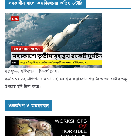
সমকালীন বাংলা কল্পবিজ্ঞানের অডিও স্টোরি
মহাশূন্যের মণিমুক্তো - সিদ্ধার্থ ঘোষ।
কল্পবিশ্বের সহযোগিতায় বানানো এই রুদ্ধশ্বাস কল্পবিজ্ঞান গল্পটির অডিও স্টোরি শুনুন
উপরের ছবি ক্লিক করে।
ওয়ার্কশপ ও কনফারেন্স