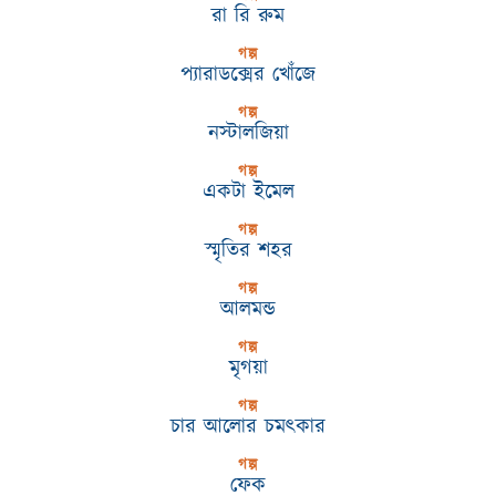
রা রি রুম
গল্প
প্যারাডক্সের খোঁজে
গল্প
নস্টালজিয়া
গল্প
একটা ইমেল
গল্প
স্মৃতির শহর
গল্প
আলমন্ড
গল্প
মৃগয়া
গল্প
চার আলোর চমৎকার
গল্প
ফেক