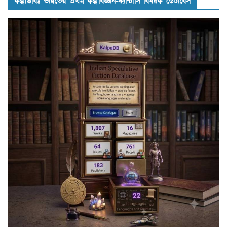
কল্পডিবিঃ ভারতের প্রথম কল্পবিজ্ঞান-ফ্যান্টাসি বিষয়ক ডেটাবেস