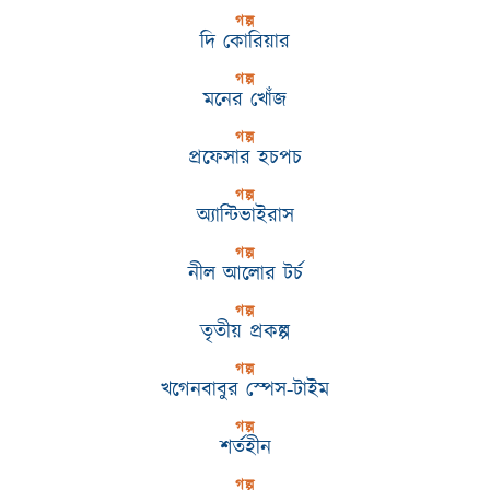
গল্প
দি কোরিয়ার
গল্প
মনের খোঁজ
গল্প
প্রফেসার হচপচ
গল্প
অ্যান্টিভাইরাস
গল্প
নীল আলোর টর্চ
গল্প
তৃতীয় প্রকল্প
গল্প
খগেনবাবুর স্পেস-টাইম
গল্প
শর্তহীন
গল্প