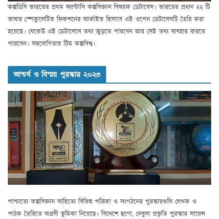
কল্পডিবি ভারতের প্রথম ফ্যান্টাসি কল্পবিজ্ঞান বিষয়ক ডেটাবেস। ভারতের প্রধান ২২ টি
ভাষার স্পেকুলেটিভ ফিকশনের আর্কাইভ হিসাবে এই ওপেন ডেটাবেসটি তৈরি করা
হয়েছে। যেকেউ এই ডেটাবেসে তথ্য জুড়তে পারবেন আর সেই তথ্য ব্যবহার করতে
পারবেন। সহযোগিতায় টিম কল্পবিশ্ব।
আশ্চর্য ও বিস্ময় পুরস্কার ২০২৩
পাশ্চাত্যে কল্পবিজ্ঞান সাহিত্যে বিভিন্ন পত্রিকা ও সংগঠনের পুরস্কারগুলি লেখক ও
পাঠক তৈরিতে অগ্রণী ভূমিকা নিয়েছে। বিদেশে হুগো, নেবুলা প্রভৃতি পুরস্কার সায়েন্স