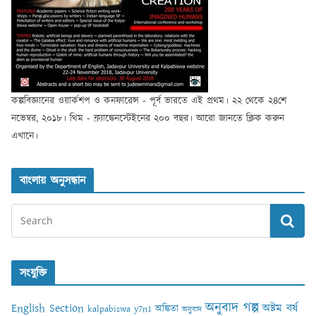
কল্পবিজ্ঞানের ওয়ার্কশপ ও কনফারেন্স - পূর্ব ভারতে এই প্রথম। ২২ থেকে ২৪শে
নভেম্বর, ২০১৮। থিম - ফ্র্যাঙ্কেনস্টেইনের ২০০ বছর। আরো জানতে ক্লিক করুন
এখানে।
বাংলায় অনুসন্ধান
সংযুক্তি
অনুবাদ গল্প
English Section
অষ্টম বর্ষ
অঙ্কিতা
kalpabiswa y7n1
অনুবাদ