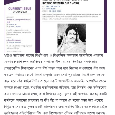
'স্ট্রেঞ্জ হরাইজন' নামের বিশ্ববিখ্যাত ও বিশ্বনন্দিত অনলাইন ম্যাগাজিনে এবারের
সংখ্যায় প্রকাশ পেল কল্পবিশ্বের সম্পাদক দীপ ঘোষের বিস্তারিত সাক্ষাৎকার।
স্পেকুলেটিভ ফিকশনের ওপর দীর্ঘ বাইশ বছর ধরে নিরন্তর অধ্যবসায়ে ওঁরা কাজ
করছেন নিয়মিত। হ্যুগো কিংবা নেবুলার মতন সেরা পুরস্কারের লিস্টে বেশ কয়েক
বছর ধরে তাঁরা ফাইনালিস্ট। এ হেন একটি আন্তর্জাতিক অনলাইন ম্যাগাজিন থেকে
জানতে চাওয়া হচ্ছে, বাঙালির কল্পবিজ্ঞানের ইতিহাস, তার বিবর্তন এবং ভবিতব্যের
কথা। জানতে চাওয়া হচ্ছে, কারা লিখছেন নতুন যুগের এই আখ্যান? এতবড় একটা
কর্মযজ্ঞে আমাদের চ্যালেঞ্জই বা কী? দীপের বয়ানে সে সবের উত্তর উঠে এসেছে
নিঁখুত ভাবে। এত সুন্দর একটা আলোচনার জন্য কল্পবিশ্ব টিমের তরফ থেকে স্ট্রেঞ্জ
হরাইজনের এডিটোরিয়াল টিম এবং বিশেষভাবে গৌতম ভাটিয়াকে অশেষ ধন্যবাদ।