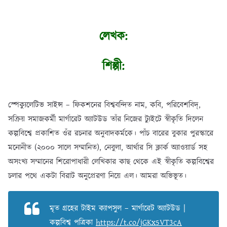
লেখক:
শিল্পী:
স্পেক্যুলেটিভ সাইন্স – ফিকশনের বিশ্ববন্দিত নাম, কবি, পরিবেশবিদ্‌,
সক্রিয় সমাজকর্মী মার্গারেট অ্যাটউড তাঁর নিজের ট্যুইটে স্বীকৃতি দিলেন
কল্পবিশ্বে প্রকাশিত ওঁর রচনার অনুবাদকর্মকে। পাঁচ বারের বুকার পুরস্কারে
মনোনীত (২০০০ সালে সম্মানিত), নেবুলা, আর্থার সি ক্লার্ক অ্যাওয়ার্ড সহ
অসংখ্য সম্মানের শিরোপাধারী লেখিকার কাছ থেকে এই স্বীকৃতি কল্পবিশ্বের
চলার পথে একটা বিরাট অনুপ্রেরণা নিয়ে এল। আমরা অভিভূত।
মৃত গ্রহের টাইম ক্যাপসুল – মার্গারেট অ্যাটউড |
কল্পবিশ্ব পত্রিকা
https://t.co/jGKx5VT3cA