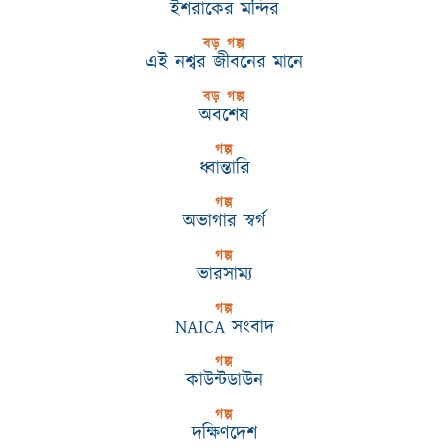
ইশরাকের মন্দির
বড় গল্প
এই নশ্বর জীবনের মানে
বড় গল্প
অবশেষ
গল্প
ধ্বান্তারি
গল্প
অভাগার স্বর্গ
গল্প
ভারসাম্য
গল্প
NAICA সংবাদ
গল্প
কাউন্টডাউন
গল্প
দক্ষিণদেশ