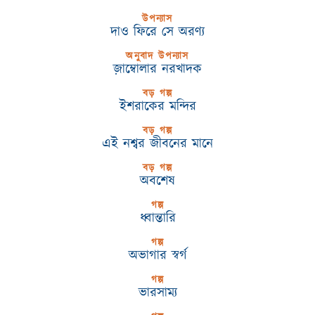
উপন্যাস
দাও ফিরে সে অরণ্য
অনুবাদ উপন্যাস
জ়াম্বোলার নরখাদক
বড় গল্প
ইশরাকের মন্দির
বড় গল্প
এই নশ্বর জীবনের মানে
বড় গল্প
অবশেষ
গল্প
ধ্বান্তারি
গল্প
অভাগার স্বর্গ
গল্প
ভারসাম্য