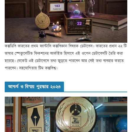
কল্পডিবি ভারতের প্রথম ফ্যান্টাসি কল্পবিজ্ঞান বিষয়ক ডেটাবেস। ভারতের প্রধান ২২ টি
ভাষার স্পেকুলেটিভ ফিকশনের আর্কাইভ হিসাবে এই ওপেন ডেটাবেসটি তৈরি করা
হয়েছে। যেকেউ এই ডেটাবেসে তথ্য জুড়তে পারবেন আর সেই তথ্য ব্যবহার করতে
পারবেন। সহযোগিতায় টিম কল্পবিশ্ব।
আশ্চর্য ও বিস্ময় পুরস্কার ২০২৩