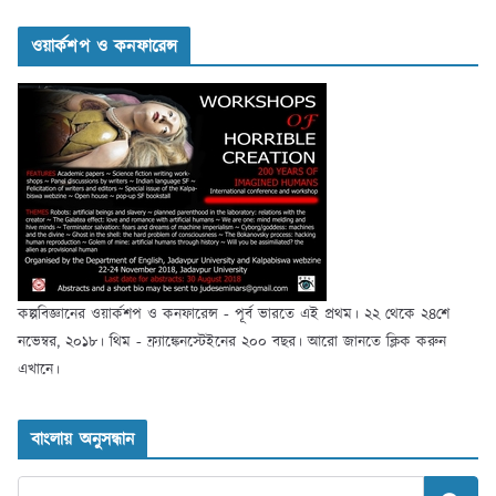
ওয়ার্কশপ ও কনফারেন্স
কল্পবিজ্ঞানের ওয়ার্কশপ ও কনফারেন্স - পূর্ব ভারতে এই প্রথম। ২২ থেকে ২৪শে
নভেম্বর, ২০১৮। থিম - ফ্র্যাঙ্কেনস্টেইনের ২০০ বছর। আরো জানতে ক্লিক করুন
এখানে।
বাংলায় অনুসন্ধান