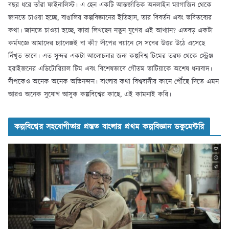
বছর ধরে তাঁরা ফাইনালিস্ট। এ হেন একটি আন্তর্জাতিক অনলাইন ম্যাগাজিন থেকে
জানতে চাওয়া হচ্ছে, বাঙালির কল্পবিজ্ঞানের ইতিহাস, তার বিবর্তন এবং ভবিতব্যের
কথা। জানতে চাওয়া হচ্ছে, কারা লিখছেন নতুন যুগের এই আখ্যান? এতবড় একটা
কর্মযজ্ঞে আমাদের চ্যালেঞ্জই বা কী? দীপের বয়ানে সে সবের উত্তর উঠে এসেছে
নিঁখুত ভাবে। এত সুন্দর একটা আলোচনার জন্য কল্পবিশ্ব টিমের তরফ থেকে স্ট্রেঞ্জ
হরাইজনের এডিটোরিয়াল টিম এবং বিশেষভাবে গৌতম ভাটিয়াকে অশেষ ধন্যবাদ।
দীপকেও অনেক অনেক অভিনন্দন। বাংলার কথা বিশ্ববাসীর কানে পৌঁছে দিতে এমন
আরও অনেক সুযোগ আসুক কল্পবিশ্বের কাছে, এই কামনাই করি।
কল্পবিশ্বের সহযোগীতায় প্রস্তুত বাংলার প্রথম কল্পবিজ্ঞান ডকুমেন্টরি