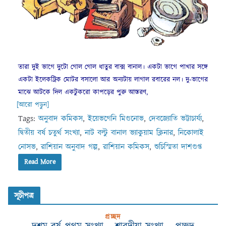
তারা দুই ভাগে দুটো গোল গোল ধাতুর বাক্স বানাল। একটা ভাগে পাখার সঙ্গে
একটা ইলেকট্রিক মোটর বসালো আর অন্যটায় লাগাল রবারের নল। দু-ভাগের
মাঝে আটকে দিল একটুকরো কাপড়ের পুরু আস্তরণ,
[আরো পড়ুন]
Tags:
অনুবাদ কমিকস
,
ইয়েভগেনি মিগুনোভ
,
দেবজ্যোতি ভট্টাচার্য্য
,
দ্বিতীয় বর্ষ চতুর্থ সংখ্যা
,
নাট বল্টু বানাল ভ্যাকুয়াম ক্লিনার
,
নিকোলাই
নোসভ
,
রাশিয়ান অনুবাদ গল্প
,
রাশিয়ান কমিকস
,
শুচিস্মিতা দাশগুপ্ত
Read More
সূচীপত্র
প্রচ্ছদ
দশম বর্ষ প্রথম সংখ্যা – শারদীয়া সংখ্যা – প্রচ্ছদ