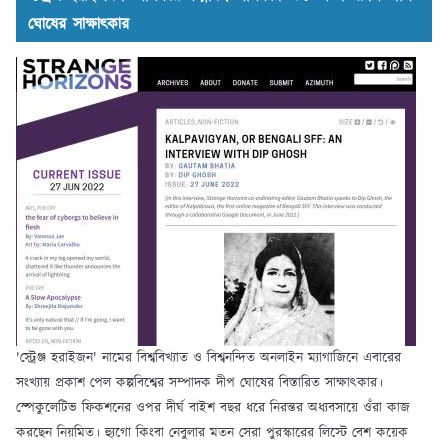
ঘোষের সাক্ষাৎকার
'স্ট্রেঞ্জ হরাইজন' নামের বিশ্ববিখ্যাত ও বিশ্বনন্দিত অনলাইন ম্যাগাজিনে এবারের
সংখ্যায় প্রকাশ পেল কল্পবিশ্বের সম্পাদক দীপ ঘোষের বিস্তারিত সাক্ষাৎকার।
স্পেকুলেটিভ ফিকশনের ওপর দীর্ঘ বাইশ বছর ধরে নিরন্তর অধ্যবসায়ে ওঁরা কাজ
করছেন নিয়মিত। হ্যুগো কিংবা নেবুলার মতন সেরা পুরস্কারের লিস্টে বেশ কয়েক