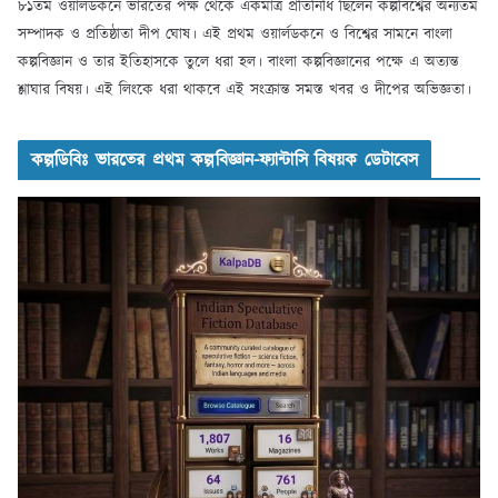
৮১তম ওয়ার্লডকনে ভারতের পক্ষ থেকে একমাত্র প্রতিনিধি ছিলেন কল্পবিশ্বের অন্যতম
সম্পাদক ও প্রতিষ্ঠাতা দীপ ঘোষ। এই প্রথম ওয়ার্লডকনে ও বিশ্বের সামনে বাংলা
কল্পবিজ্ঞান ও তার ইতিহাসকে তুলে ধরা হল। বাংলা কল্পবিজ্ঞানের পক্ষে এ অত্যন্ত
শ্লাঘার বিষয়। এই লিংকে ধরা থাকবে এই সংক্রান্ত সমস্ত খবর ও দীপের অভিজ্ঞতা।
কল্পডিবিঃ ভারতের প্রথম কল্পবিজ্ঞান-ফ্যান্টাসি বিষয়ক ডেটাবেস