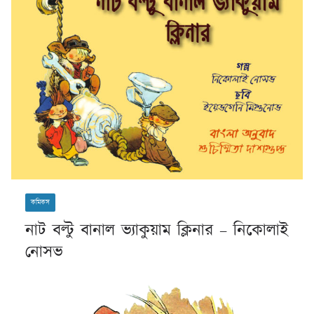
কমিকস
নাট বল্টু বানাল ভ্যাকুয়াম ক্লিনার – নিকোলাই
নোসভ