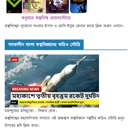
কল্পবিশ্বের পুরোনো সংখ্যার ইপাব ও মোবি ইবুক কেনার জন্যে ক্লিক করুন এখানে।
সমকালীন বাংলা কল্পবিজ্ঞানের অডিও স্টোরি
মহাশূন্যের মণিমুক্তো - সিদ্ধার্থ ঘোষ।
কল্পবিশ্বের সহযোগিতায় বানানো এই রুদ্ধশ্বাস কল্পবিজ্ঞান গল্পটির অডিও স্টোরি শুনুন
উপরের ছবি ক্লিক করে।