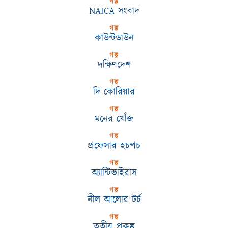
গল্প
NAICA সংবাদ
গল্প
কাউন্টডাউন
গল্প
দক্ষিণদেশ
গল্প
দি কোরিয়ার
গল্প
মনের খোঁজ
গল্প
প্রফেসার হচপচ
গল্প
অ্যান্টিভাইরাস
গল্প
নীল আলোর টর্চ
গল্প
তৃতীয় প্রকল্প