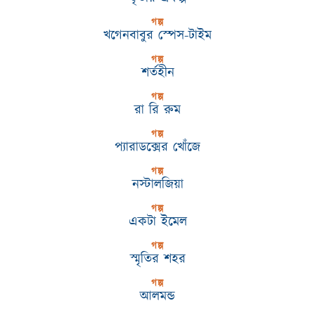
গল্প
খগেনবাবুর স্পেস-টাইম
গল্প
শর্তহীন
গল্প
রা রি রুম
গল্প
প্যারাডক্সের খোঁজে
গল্প
নস্টালজিয়া
গল্প
একটা ইমেল
গল্প
স্মৃতির শহর
গল্প
আলমন্ড