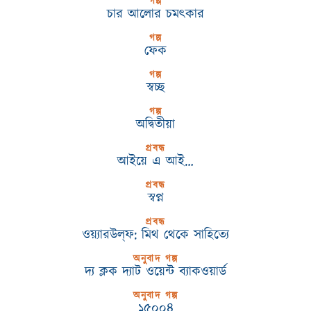
গল্প
চার আলোর চমৎকার
গল্প
ফেক
গল্প
স্বচ্ছ
গল্প
অদ্বিতীয়া
প্রবন্ধ
আইয়ে এ আই…
প্রবন্ধ
স্বপ্ন
প্রবন্ধ
ওয়্যারউল্‌ফ: মিথ থেকে সাহিত্যে
অনুবাদ গল্প
দ্য ক্লক দ্যাট ওয়েন্ট ব্যাকওয়ার্ড
অনুবাদ গল্প
১৫০০৪