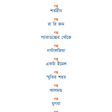
গল্প
শর্তহীন
গল্প
রা রি রুম
গল্প
প্যারাডক্সের খোঁজে
গল্প
নস্টালজিয়া
গল্প
একটা ইমেল
গল্প
স্মৃতির শহর
গল্প
আলমন্ড
গল্প
মৃগয়া