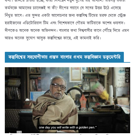
কথা। জানতে চাওয়া হচ্ছে, কারা লিখছেন নতুন যুগের এই আখ্যান? এতবড় একটা
কর্মযজ্ঞে আমাদের চ্যালেঞ্জই বা কী? দীপের বয়ানে সে সবের উত্তর উঠে এসেছে
নিঁখুত ভাবে। এত সুন্দর একটা আলোচনার জন্য কল্পবিশ্ব টিমের তরফ থেকে স্ট্রেঞ্জ
হরাইজনের এডিটোরিয়াল টিম এবং বিশেষভাবে গৌতম ভাটিয়াকে অশেষ ধন্যবাদ।
দীপকেও অনেক অনেক অভিনন্দন। বাংলার কথা বিশ্ববাসীর কানে পৌঁছে দিতে এমন
আরও অনেক সুযোগ আসুক কল্পবিশ্বের কাছে, এই কামনাই করি।
কল্পবিশ্বের সহযোগীতায় প্রস্তুত বাংলার প্রথম কল্পবিজ্ঞান ডকুমেন্টরি