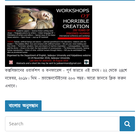
কল্পবিজ্ঞানের ওয়ার্কশপ ও কনফারেন্স - পূর্ব ভারতে এই প্রথম। ২২ থেকে ২৪শে
নভেম্বর, ২০১৮। থিম - ফ্র্যাঙ্কেনস্টেইনের ২০০ বছর। আরো জানতে ক্লিক করুন
এখানে।
বাংলায় অনুসন্ধান