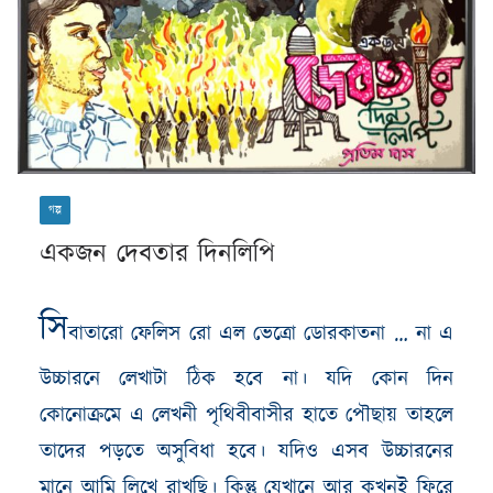
গল্প
একজন দেবতার দিনলিপি
সি
বাতারো ফেলিস রো এল ভেত্রো ডোরকাতনা
…
না এ
উচ্চারনে লেখাটা ঠিক হবে না। যদি কোন দিন
কোনোক্রমে এ লেখনী পৃথিবীবাসীর হাতে পৌছায় তাহলে
তাদের পড়তে অসুবিধা হবে। যদিও এসব উচ্চারনের
মানে আমি লিখে রাখছি। কিন্তু যেখানে আর কখনই ফিরে