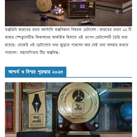
কল্পডিবি ভারতের প্রথম ফ্যান্টাসি কল্পবিজ্ঞান বিষয়ক ডেটাবেস। ভারতের প্রধান ২২ টি
ভাষার স্পেকুলেটিভ ফিকশনের আর্কাইভ হিসাবে এই ওপেন ডেটাবেসটি তৈরি করা
হয়েছে। যেকেউ এই ডেটাবেসে তথ্য জুড়তে পারবেন আর সেই তথ্য ব্যবহার করতে
পারবেন। সহযোগিতায় টিম কল্পবিশ্ব।
আশ্চর্য ও বিস্ময় পুরস্কার ২০২৩