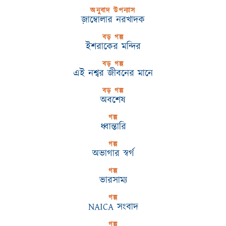
অনুবাদ উপন্যাস
জ়াম্বোলার নরখাদক
বড় গল্প
ইশরাকের মন্দির
বড় গল্প
এই নশ্বর জীবনের মানে
বড় গল্প
অবশেষ
গল্প
ধ্বান্তারি
গল্প
অভাগার স্বর্গ
গল্প
ভারসাম্য
গল্প
NAICA সংবাদ
গল্প