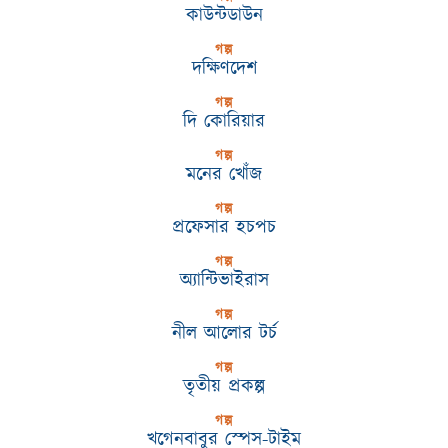
কাউন্টডাউন
গল্প
দক্ষিণদেশ
গল্প
দি কোরিয়ার
গল্প
মনের খোঁজ
গল্প
প্রফেসার হচপচ
গল্প
অ্যান্টিভাইরাস
গল্প
নীল আলোর টর্চ
গল্প
তৃতীয় প্রকল্প
গল্প
খগেনবাবুর স্পেস-টাইম