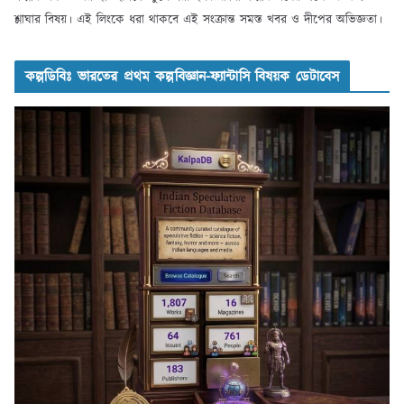
শ্লাঘার বিষয়। এই লিংকে ধরা থাকবে এই সংক্রান্ত সমস্ত খবর ও দীপের অভিজ্ঞতা।
কল্পডিবিঃ ভারতের প্রথম কল্পবিজ্ঞান-ফ্যান্টাসি বিষয়ক ডেটাবেস