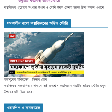
কল্পবিশ্বের পুরোনো সংখ্যার ইপাব ও মোবি ইবুক কেনার জন্যে ক্লিক করুন এখানে।
সমকালীন বাংলা কল্পবিজ্ঞানের অডিও স্টোরি
মহাশূন্যের মণিমুক্তো - সিদ্ধার্থ ঘোষ।
কল্পবিশ্বের সহযোগিতায় বানানো এই রুদ্ধশ্বাস কল্পবিজ্ঞান গল্পটির অডিও স্টোরি শুনুন
উপরের ছবি ক্লিক করে।
ওয়ার্কশপ ও কনফারেন্স