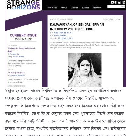
'স্ট্রেঞ্জ হরাইজন' নামের বিশ্ববিখ্যাত ও বিশ্বনন্দিত অনলাইন ম্যাগাজিনে এবারের
সংখ্যায় প্রকাশ পেল কল্পবিশ্বের সম্পাদক দীপ ঘোষের বিস্তারিত সাক্ষাৎকার।
স্পেকুলেটিভ ফিকশনের ওপর দীর্ঘ বাইশ বছর ধরে নিরন্তর অধ্যবসায়ে ওঁরা কাজ
করছেন নিয়মিত। হ্যুগো কিংবা নেবুলার মতন সেরা পুরস্কারের লিস্টে বেশ কয়েক
বছর ধরে তাঁরা ফাইনালিস্ট। এ হেন একটি আন্তর্জাতিক অনলাইন ম্যাগাজিন থেকে
জানতে চাওয়া হচ্ছে, বাঙালির কল্পবিজ্ঞানের ইতিহাস, তার বিবর্তন এবং ভবিতব্যের