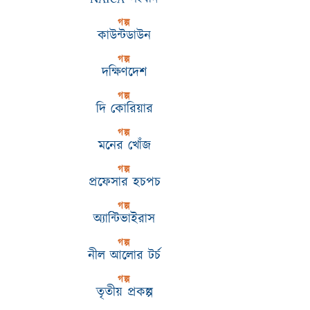
গল্প
কাউন্টডাউন
গল্প
দক্ষিণদেশ
গল্প
দি কোরিয়ার
গল্প
মনের খোঁজ
গল্প
প্রফেসার হচপচ
গল্প
অ্যান্টিভাইরাস
গল্প
নীল আলোর টর্চ
গল্প
তৃতীয় প্রকল্প