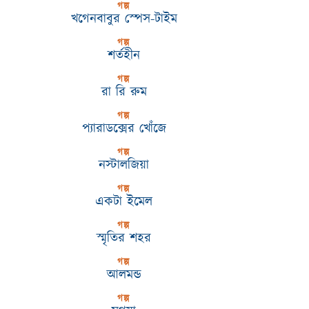
গল্প
খগেনবাবুর স্পেস-টাইম
গল্প
শর্তহীন
গল্প
রা রি রুম
গল্প
প্যারাডক্সের খোঁজে
গল্প
নস্টালজিয়া
গল্প
একটা ইমেল
গল্প
স্মৃতির শহর
গল্প
আলমন্ড
গল্প