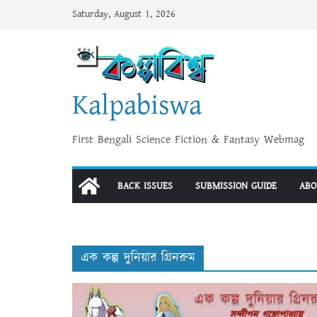
Skip
Saturday, August 1, 2026
to
content
Kalpabiswa
First Bengali Science Fiction & Fantasy Webmag
BACK ISSUES
SUBMISSION GUIDE
ABO
এক কল্প দুনিয়ার গ্রিনরুম