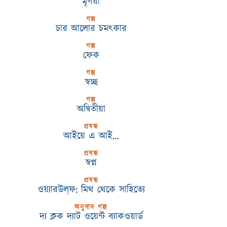
মৃগয়া
গল্প
চার আলোর চমৎকার
গল্প
ফেক
গল্প
স্বচ্ছ
গল্প
অদ্বিতীয়া
প্রবন্ধ
আইয়ে এ আই…
প্রবন্ধ
স্বপ্ন
প্রবন্ধ
ওয়্যারউল্‌ফ: মিথ থেকে সাহিত্যে
অনুবাদ গল্প
দ্য ক্লক দ্যাট ওয়েন্ট ব্যাকওয়ার্ড