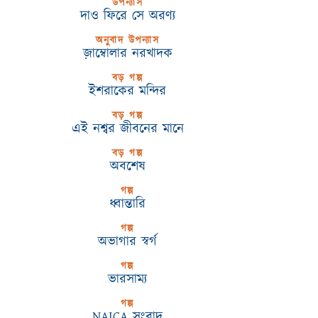
উপন্যাস
দাও ফিরে সে অরণ্য
অনুবাদ উপন্যাস
জ়াম্বোলার নরখাদক
বড় গল্প
ইশরাকের মন্দির
বড় গল্প
এই নশ্বর জীবনের মানে
বড় গল্প
অবশেষ
গল্প
ধ্বান্তারি
গল্প
অভাগার স্বর্গ
গল্প
ভারসাম্য
গল্প
NAICA সংবাদ