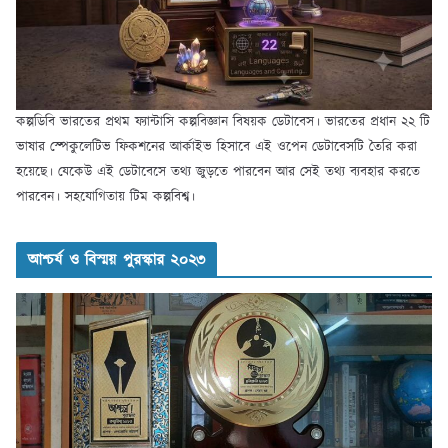
কল্পডিবি ভারতের প্রথম ফ্যান্টাসি কল্পবিজ্ঞান বিষয়ক ডেটাবেস। ভারতের প্রধান ২২ টি
ভাষার স্পেকুলেটিভ ফিকশনের আর্কাইভ হিসাবে এই ওপেন ডেটাবেসটি তৈরি করা
হয়েছে। যেকেউ এই ডেটাবেসে তথ্য জুড়তে পারবেন আর সেই তথ্য ব্যবহার করতে
পারবেন। সহযোগিতায় টিম কল্পবিশ্ব।
আশ্চর্য ও বিস্ময় পুরস্কার ২০২৩