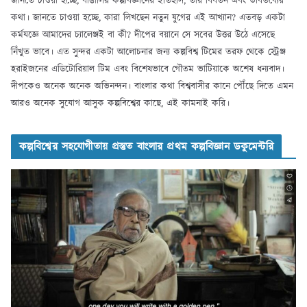
জানতে চাওয়া হচ্ছে, বাঙালির কল্পবিজ্ঞানের ইতিহাস, তার বিবর্তন এবং ভবিতব্যের
কথা। জানতে চাওয়া হচ্ছে, কারা লিখছেন নতুন যুগের এই আখ্যান? এতবড় একটা
কর্মযজ্ঞে আমাদের চ্যালেঞ্জই বা কী? দীপের বয়ানে সে সবের উত্তর উঠে এসেছে
নিঁখুত ভাবে। এত সুন্দর একটা আলোচনার জন্য কল্পবিশ্ব টিমের তরফ থেকে স্ট্রেঞ্জ
হরাইজনের এডিটোরিয়াল টিম এবং বিশেষভাবে গৌতম ভাটিয়াকে অশেষ ধন্যবাদ।
দীপকেও অনেক অনেক অভিনন্দন। বাংলার কথা বিশ্ববাসীর কানে পৌঁছে দিতে এমন
আরও অনেক সুযোগ আসুক কল্পবিশ্বের কাছে, এই কামনাই করি।
কল্পবিশ্বের সহযোগীতায় প্রস্তুত বাংলার প্রথম কল্পবিজ্ঞান ডকুমেন্টরি