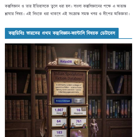
কল্পবিজ্ঞান ও তার ইতিহাসকে তুলে ধরা হল। বাংলা কল্পবিজ্ঞানের পক্ষে এ অত্যন্ত
শ্লাঘার বিষয়। এই লিংকে ধরা থাকবে এই সংক্রান্ত সমস্ত খবর ও দীপের অভিজ্ঞতা।
কল্পডিবিঃ ভারতের প্রথম কল্পবিজ্ঞান-ফ্যান্টাসি বিষয়ক ডেটাবেস