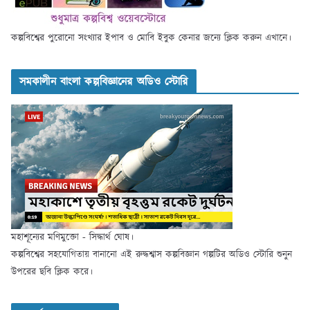
কল্পবিশ্বের পুরোনো সংখ্যার ইপাব ও মোবি ইবুক কেনার জন্যে ক্লিক করুন এখানে।
সমকালীন বাংলা কল্পবিজ্ঞানের অডিও স্টোরি
মহাশূন্যের মণিমুক্তো - সিদ্ধার্থ ঘোষ।
কল্পবিশ্বের সহযোগিতায় বানানো এই রুদ্ধশ্বাস কল্পবিজ্ঞান গল্পটির অডিও স্টোরি শুনুন
উপরের ছবি ক্লিক করে।