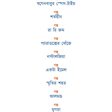
খগেনবাবুর স্পেস-টাইম
গল্প
শর্তহীন
গল্প
রা রি রুম
গল্প
প্যারাডক্সের খোঁজে
গল্প
নস্টালজিয়া
গল্প
একটা ইমেল
গল্প
স্মৃতির শহর
গল্প
আলমন্ড
গল্প
মৃগয়া