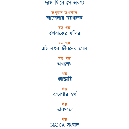
দাও ফিরে সে অরণ্য
অনুবাদ উপন্যাস
জ়াম্বোলার নরখাদক
বড় গল্প
ইশরাকের মন্দির
বড় গল্প
এই নশ্বর জীবনের মানে
বড় গল্প
অবশেষ
গল্প
ধ্বান্তারি
গল্প
অভাগার স্বর্গ
গল্প
ভারসাম্য
গল্প
NAICA সংবাদ