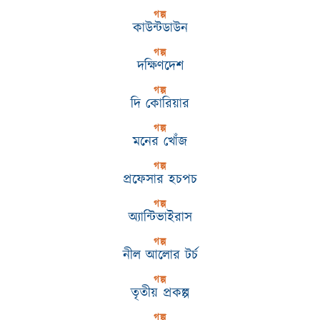
গল্প
কাউন্টডাউন
গল্প
দক্ষিণদেশ
গল্প
দি কোরিয়ার
গল্প
মনের খোঁজ
গল্প
প্রফেসার হচপচ
গল্প
অ্যান্টিভাইরাস
গল্প
নীল আলোর টর্চ
গল্প
তৃতীয় প্রকল্প
গল্প