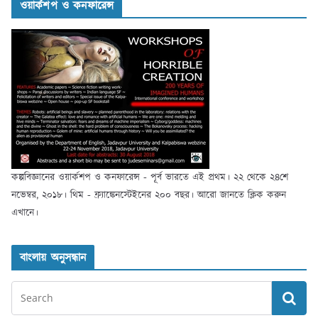
ওয়ার্কশপ ও কনফারেন্স
কল্পবিজ্ঞানের ওয়ার্কশপ ও কনফারেন্স - পূর্ব ভারতে এই প্রথম। ২২ থেকে ২৪শে
নভেম্বর, ২০১৮। থিম - ফ্র্যাঙ্কেনস্টেইনের ২০০ বছর। আরো জানতে ক্লিক করুন
এখানে।
বাংলায় অনুসন্ধান