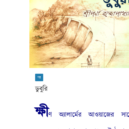
গল্প
ডুবুরি
ক্ষী
ণ অ্যালার্মের আওয়াজের সা