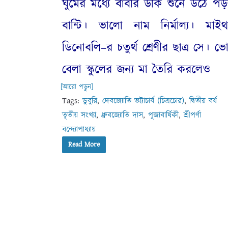
ঘুমের মধ্যে বাবার ডাক শুনে উঠে প
বান্টি
।
ভালো নাম নির্মাল্য। মাই
ডিনোবলি
–
র চতুর্থ শ্রেণীর ছাত্র সে। ভ
বেলা স্কুলের জন্য মা তৈরি করলেও
[আরো পড়ুন]
Tags:
ডুবুরি
,
দেবজ্যোতি ভট্টাচার্য (চিত্রচোর)
,
দ্বিতীয় বর্ষ
তৃতীয় সংখ্যা
,
ধ্রুবজ্যোতি দাস
,
পূজাবার্ষিকী
,
শ্রীপর্ণা
বন্দ্যোপাধ্যায়
Read More