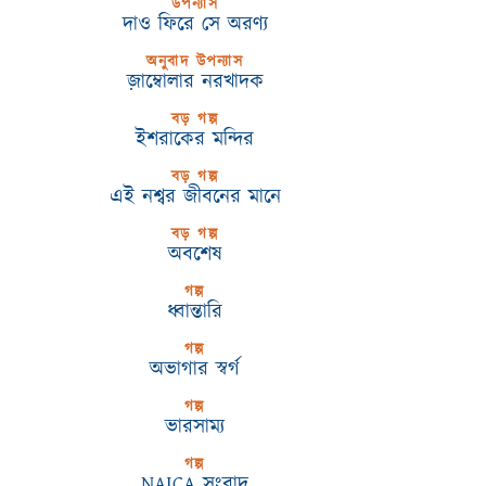
উপন্যাস
দাও ফিরে সে অরণ্য
অনুবাদ উপন্যাস
জ়াম্বোলার নরখাদক
বড় গল্প
ইশরাকের মন্দির
বড় গল্প
এই নশ্বর জীবনের মানে
বড় গল্প
অবশেষ
গল্প
ধ্বান্তারি
গল্প
অভাগার স্বর্গ
গল্প
ভারসাম্য
গল্প
NAICA সংবাদ