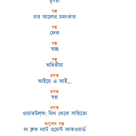
মৃগয়া
গল্প
চার আলোর চমৎকার
গল্প
ফেক
গল্প
স্বচ্ছ
গল্প
অদ্বিতীয়া
প্রবন্ধ
আইয়ে এ আই…
প্রবন্ধ
স্বপ্ন
প্রবন্ধ
ওয়্যারউল্‌ফ: মিথ থেকে সাহিত্যে
অনুবাদ গল্প
দ্য ক্লক দ্যাট ওয়েন্ট ব্যাকওয়ার্ড