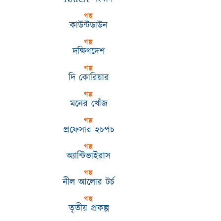
গল্প
কাউন্টডাউন
গল্প
দক্ষিণদেশ
গল্প
দি কোরিয়ার
গল্প
মনের খোঁজ
গল্প
প্রফেসার হচপচ
গল্প
অ্যান্টিভাইরাস
গল্প
নীল আলোর টর্চ
গল্প
তৃতীয় প্রকল্প