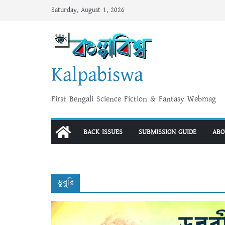
Skip
Saturday, August 1, 2026
to
content
Kalpabiswa
First Bengali Science Fiction & Fantasy Webmag
BACK ISSUES
SUBMISSION GUIDE
ABO
ডুবুরি