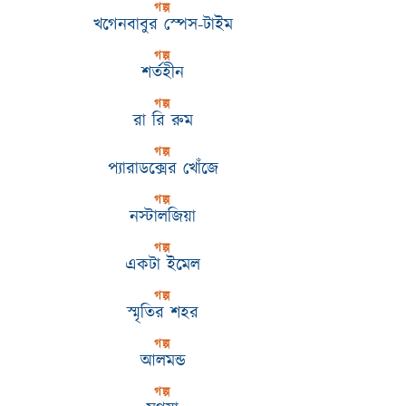
গল্প
খগেনবাবুর স্পেস-টাইম
গল্প
শর্তহীন
গল্প
রা রি রুম
গল্প
প্যারাডক্সের খোঁজে
গল্প
নস্টালজিয়া
গল্প
একটা ইমেল
গল্প
স্মৃতির শহর
গল্প
আলমন্ড
গল্প