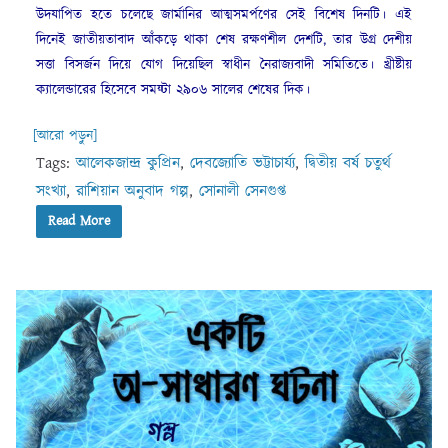
উদযাপিত হতে চলেছে জার্মানির আত্মসমর্পণের সেই বিশেষ দিনটি। এই
দিনেই জাতীয়তাবাদ আঁকড়ে থাকা শেষ রক্ষণশীল দেশটি, তার উগ্র দেশীয়
সত্তা বিসর্জন দিয়ে যোগ দিয়েছিল স্বাধীন নৈরাজ্যবাদী সমিতিতে। খ্রীষ্টীয়
ক্যালেন্ডারের হিসেবে সময়্টা ২৯০৬ সালের শেষের দিক।
[আরো পড়ুন]
Tags:
আলেকজান্দ্র কুপ্রিন
,
দেবজ্যোতি ভট্টাচার্য্য
,
দ্বিতীয় বর্ষ চতুর্থ
সংখ্যা
,
রাশিয়ান অনুবাদ গল্প
,
সোনালী সেনগুপ্ত
Read More