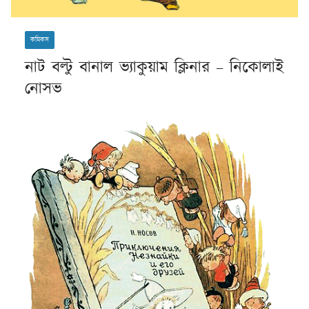
কমিকস
নাট বল্টু বানাল ভ্যাকুয়াম ক্লিনার – নিকোলাই
নোসভ