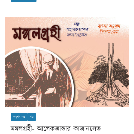
অনুবাদ গল্প
গল্প
মঙ্গলগ্রহী- আলেকজান্ডার কাজানসেভ