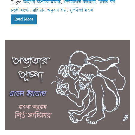
Tags:
আইগর রশোকোভতস্কি
,
দেবজ্যোতি ভট্টাচার্য্য
,
দ্বিতীয় বর্ষ
চতুর্থ সংখ্যা
,
রাশিয়ান অনুবাদ গল্প
,
সুপ্রদীপ্তা মন্ডল
Read More