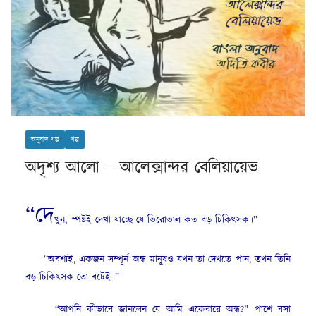
অনুবাদ গল্প
গল্প
অদৃশ্য আলো – আলেক্সান্দর বেলিয়ায়েভ
“দে
খুন, স্পষ্টই দেখা যাচ্ছে যে ভিরোভাল কত বড় চিকিৎসক।”
“অবশ্যই, একজন সম্পূর্ন অন্ধ মানুষও যখন তা দেখতে পান, তখন তিনি
বড় চিকিৎসক তো বটেই।”
“আপনি কীভাবে জানলেন যে আমি একেবারে অন্ধ?” পাশে বসা