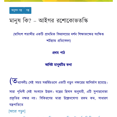
অনুবাদ গল্প
গল্প
মানুষ কি? – আইগর রশোকোভতস্কি
(দ্বাবিংশ শতাব্দীর একটি প্রাথমিক বিদ্যালয়ের দর্শন শিক্ষাকক্ষের সংক্ষিপ্ত
শর্টহ্যান্ড প্রতিবেদন)
প্রথম
পাঠ
আবিষ্ট
মানুষটির
কথা
(ত
থ্যাবলীঃ সেই সময় সপ্তর্ষিমণ্ডলে একটি নতুন নক্ষত্রের আবির্ভাব হয়েছে।
সারা পৃথিবী সেই সংবাদে উত্তাল। যন্ত্রের হিসাব অনুযায়ী, এটি সুপারনোভা
প্রকৃতির নক্ষত্র নয়। বিকিরণের মাত্রা উল্লেখযোগ্য রকম কম, সাধারণ
যন্ত্রপাতিতে
[আরো পড়ুন]