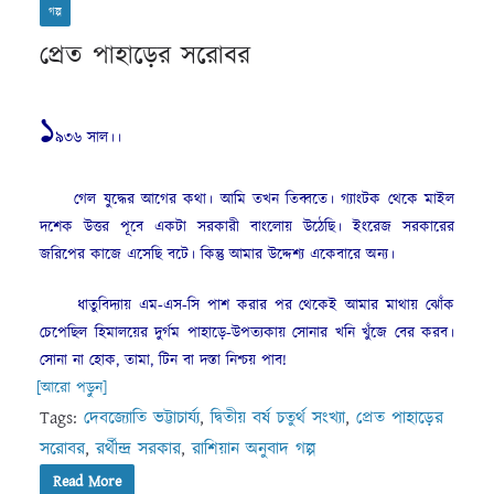
গল্প
প্ৰেত পাহাড়ের সরোবর
১
৯৩৬ সাল।।
গেল যুদ্ধের আগের কথা। আমি তখন তিব্বতে। গ্যাংটক থেকে মাইল
দশেক উত্তর পূবে একটা সরকারী বাংলোয় উঠেছি। ইংরেজ সরকারের
জরিপের কাজে এসেছি বটে। কিন্তু আমার উদ্দেশ্য একেবারে অন্য।
ধাতুবিদ্যায় এম-এস-সি পাশ করার পর থেকেই আমার মাথায় ঝোঁক
চেপেছিল হিমালয়ের দুৰ্গম পাহাড়ে-উপত্যকায় সোনার খনি খুঁজে বের করব।
সোনা না হোক, তামা, টিন বা দস্তা নিশ্চয় পাব!
[আরো পড়ুন]
Tags:
দেবজ্যোতি ভট্টাচার্য্য
,
দ্বিতীয় বর্ষ চতুর্থ সংখ্যা
,
প্ৰেত পাহাড়ের
সরোবর
,
রর্থীন্দ্র সরকার
,
রাশিয়ান অনুবাদ গল্প
Read More