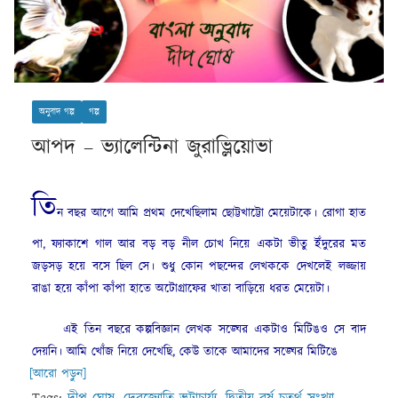
অনুবাদ গল্প
গল্প
আপদ – ভ্যালেন্টিনা জুরাভ্লিয়োভা
তি
ন বছর আগে আমি প্রথম দেখেছিলাম ছোট্টখাট্টো মেয়েটাকে। রোগা হাত
পা, ফ্যাকাশে গাল আর বড় বড় নীল চোখ নিয়ে একটা ভীতু ইঁদুরের মত
জড়সড় হয়ে বসে ছিল সে। শুধু কোন পছন্দের লেখককে দেখলেই লজ্জায়
রাঙা হয়ে কাঁপা কাঁপা হাতে অটোগ্রাফের খাতা বাড়িয়ে ধরত মেয়েটা।
এই তিন বছরে কল্পবিজ্ঞান লেখক সঙ্ঘের একটাও মিটিঙও সে বাদ
দেয়নি। আমি খোঁজ নিয়ে দেখেছি, কেউ তাকে আমাদের সঙ্ঘের মিটিঙে
[আরো পড়ুন]
Tags:
দীপ ঘোষ
,
দেবজ্যোতি ভট্টাচার্য্য
,
দ্বিতীয় বর্ষ চতুর্থ সংখ্যা
,