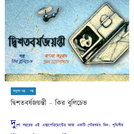
অনুবাদ গল্প
গল্প
দ্বিশতবর্ষজয়ন্তী – কির বুলিচেভ
দু
শো বছরের এই এক্সপেরিমেন্টের আজ একটি গৌরবময় দিন। পৃথিবীর