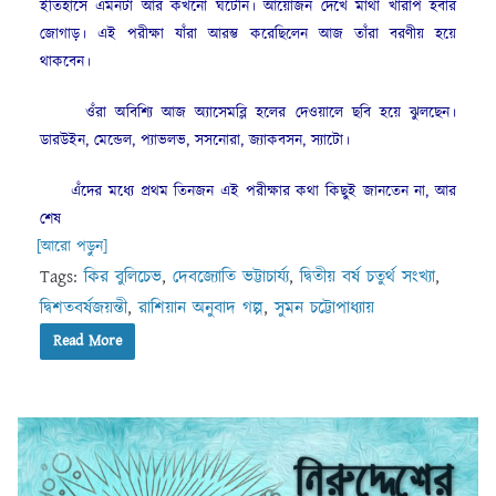
ইতিহাসে এমনটা আর কখনো ঘটেনি। আয়োজন দেখে মাথা খারাপ হবার
জোগাড়। এই পরীক্ষা যাঁরা আরম্ভ করেছিলেন আজ তাঁরা বরণীয় হয়ে
থাকবেন।
ওঁরা অবিশ্যি আজ অ্যাসেমব্লি হলের দেওয়ালে ছবি হয়ে ঝুলছেন।
ডারউইন, মেন্ডেল, প্যাভলভ, সসনোরা, জ্যাকবসন, স্যাটো।
এঁদের মধ্যে প্রথম তিনজন এই পরীক্ষার কথা কিছুই জানতেন না, আর
শেষ
[আরো পড়ুন]
Tags:
কির বুলিচেভ
,
দেবজ্যোতি ভট্টাচার্য্য
,
দ্বিতীয় বর্ষ চতুর্থ সংখ্যা
,
দ্বিশতবর্ষজয়ন্তী
,
রাশিয়ান অনুবাদ গল্প
,
সুমন চট্টোপাধ্যায়
Read More