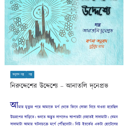
অনুবাদ গল্প
গল্প
নিরুদ্দেশের উদ্দেশ্যে – আনাতলি দ্‌নেপ্রভ
আ
মার মৃত্যুর পরে আমাকে মর্গ থেকে কিনে সোজা নিয়ে যাওয়া হয়েছিল
উডরপের বাড়িতে। শুনতে অদ্ভুত লাগলেও ব্যাপারটা নেহাতই সাদামাটা। যেমন
সাদামাটা আমার ঘটনাচক্রে মর্গে পৌঁছনোটা। নিউ ইয়র্কের একটা হোটেলের