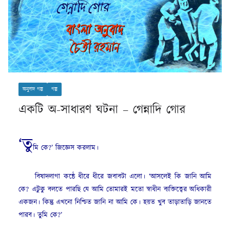
অনুবাদ গল্প
গল্প
একটি অ-সাধারণ ঘটনা – গেন্নাদি গোর
‘তু
মি কে?’ জিজ্ঞেস করলাম।
বিষাদলাগা কন্ঠে ধীরে ধীরে জবাবটা এলো। ‘আসলেই কি জানি আমি
কে? এটুকু বলতে পারছি যে আমি তোমারই মতো স্বাধীন ব্যক্তিত্বের অধিকারী
একজন। কিন্তু এখনো নিশ্চিত জানি না আমি কে। হয়ত খুব তাড়াতাড়ি জানতে
পারব। তুমি কে?’