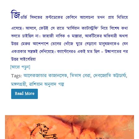
জি
ওর্জি সিদভের ফ্রন্টডেকের কেবিনে আলোচনা তখন প্রায় থিতিয়ে
এসেছে। আসলে, কেউই সে রাতে ‘মার্সিয়ান ক্যাটাস্ট্রফি’ নিয়ে বিশেষ কথা
বলতে চাইছিল না। জাহাজী নাবিক ও মাল্লারা, আর্কটিকের অভিযাত্রী অথবা
উত্তর মেরুর আশেপাশে তেলের খোঁজে ঘুরে বেড়ানো মানুষজনকেও যেন
একপ্রকার সন্ত্রস্তই দেখিয়েছে। ক্যাপ্টেনেরও একই মত ছিল – উল্কাপাতের পর
উত্তর সাইবেরিয়া
[আরো পড়ুন]
Tags:
আলেকজান্ডার কাজানসেভ
,
তিতাস বেরা
,
দেবজ্যোতি ভট্টাচার্য্য
,
মঙ্গলগ্রহী
,
রাশিয়ান অনুবাদ গল্প
Read More