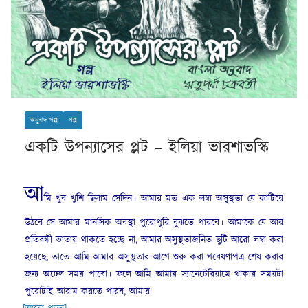
অনুবাদ গল্প
গল্প
একটি উপন্যাসের প্লট – ইলিয়া ভারশাভস্কি
আ
মি খুব খুশি ছিলাম সেদিন। আমার মত এক লম্বা অসুস্থতা যে কাটিয়ে
উঠবে সে আমার মানসিক অবস্থা পুরোপুরি বুঝতে পারবে। আমাকে যে আর
প্রতিবন্ধী ভাতায় থাকতে হচ্ছে না, আমার অসুস্থতাজনিত ছুটি আরো লম্বা করা
হয়েছে, তাতে আমি আমার অসুস্থতার আগে শুরু করা গবেষণাপত্র শেষ করার
জন্য অঢেল সময় পাবো। ফলে আমি আমার স্যানেটেরিয়ামে থাকার সময়টা
পুরোটাই আরাম করতে পারব, আমায়