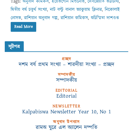
Tags:
অনুবাদ কমিকস
,
ইয়েভগেনি মিগুনোভ
,
দেবজ্যোতি ভট্টাচার্য্য
,
দ্বিতীয় বর্ষ চতুর্থ সংখ্যা
,
নাট বল্টু বানাল ভ্যাকুয়াম ক্লিনার
,
নিকোলাই
নোসভ
,
রাশিয়ান অনুবাদ গল্প
,
রাশিয়ান কমিকস
,
শুচিস্মিতা দাশগুপ্ত
Read More
সূচীপত্র
প্রচ্ছদ
দশম বর্ষ প্রথম সংখ্যা – শারদীয়া সংখ্যা – প্রচ্ছদ
সম্পাদকীয়
সম্পাদকীয়
EDITORIAL
Editorial
NEWSLETTER
Kalpabiswa Newsletter Year 10, No 1
অনুবাদ উপন্যাস
রামঅ ঘুরে এল অ্যালেন দম্পতি