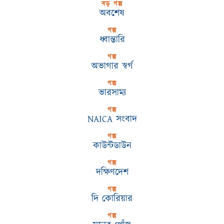
বড় গল্প
অবশেষ
গল্প
ধ্বান্তারি
গল্প
অভাগার স্বর্গ
গল্প
ভারসাম্য
গল্প
NAICA সংবাদ
গল্প
কাউন্টডাউন
গল্প
দক্ষিণদেশ
গল্প
দি কোরিয়ার
গল্প