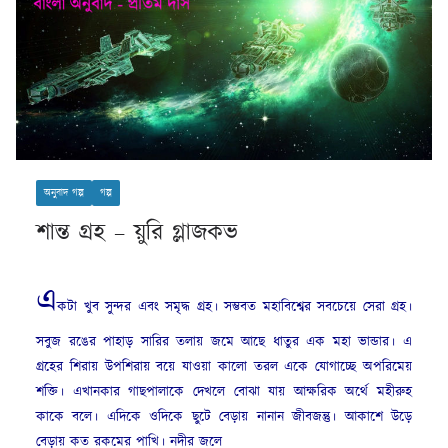
অনুবাদ গল্প
গল্প
শান্ত গ্রহ – য়ুরি গ্লাজকভ
এ
কটা খুব সুন্দর এবং সমৃদ্ধ গ্রহ। সম্ভবত মহাবিশ্বের সবচেয়ে সেরা গ্রহ।
সবুজ রঙের পাহাড় সারির তলায় জমে আছে ধাতুর এক মহা ভান্ডার। এ
গ্রহের শিরায় উপশিরায় বয়ে যাওয়া কালো তরল একে যোগাচ্ছে অপরিমেয়
শক্তি। এখানকার গাছপালাকে দেখলে বোঝা যায় আক্ষরিক অর্থে মহীরুহ
কাকে বলে। এদিকে ওদিকে ছুটে বেড়ায় নানান জীবজন্তু। আকাশে উড়ে
বেড়ায় কত রকমের পাখি। নদীর জলে