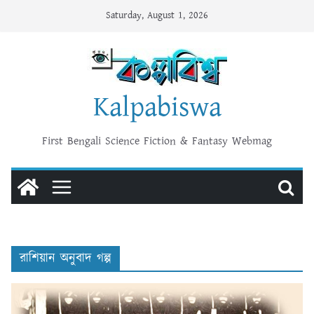
Skip
Saturday, August 1, 2026
to
content
Kalpabiswa
First Bengali Science Fiction & Fantasy Webmag
রাশিয়ান অনুবাদ গল্প