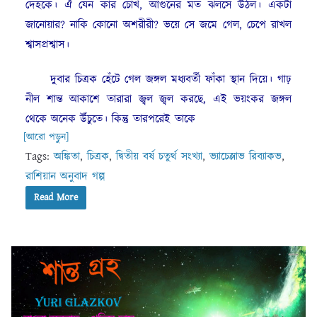
দেহকে। ঐ যেন কার চোখ, আগুনের মত ঝলসে উঠল। একটা
জানোয়ার? নাকি কোনো অশরীরী? ভয়ে সে জমে গেল, চেপে রাখল
শ্বাসপ্রশ্বাস।
দুবার চিত্রক হেঁটে গেল জঙ্গল মধ্যবর্তী ফাঁকা স্থান দিয়ে। গাঢ়
নীল শান্ত আকাশে তারারা জ্বল জ্বল করছে, এই ভয়ংকর জঙ্গল
থেকে অনেক উঁচুতে। কিন্তু তারপরেই তাকে
[আরো পড়ুন]
Tags:
অঙ্কিতা
,
চিত্রক
,
দ্বিতীয় বর্ষ চতুর্থ সংখ্যা
,
ভ্যাচেস্লাভ রিব্যাকভ
,
রাশিয়ান অনুবাদ গল্প
Read More