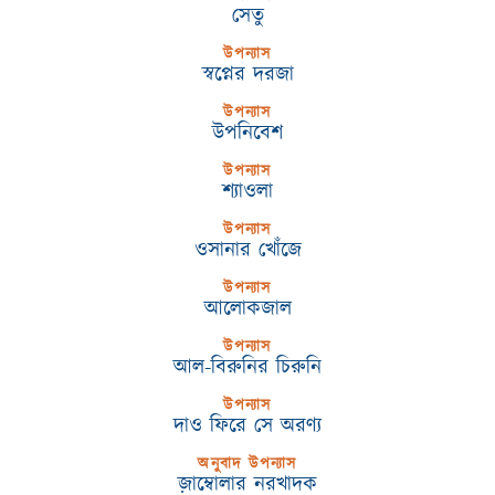
সেতু
উপন্যাস
স্বপ্নের দরজা
উপন্যাস
উপনিবেশ
উপন্যাস
শ্যাওলা
উপন্যাস
ওসানার খোঁজে
উপন্যাস
আলোকজাল
উপন্যাস
আল-বিরুনির চিরুনি
উপন্যাস
দাও ফিরে সে অরণ্য
অনুবাদ উপন্যাস
জ়াম্বোলার নরখাদক