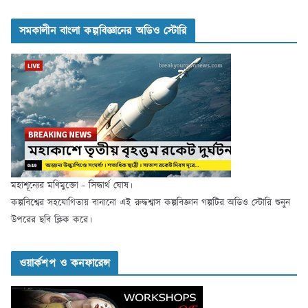
সমকালীন বাংলা কল্পবিজ্ঞানের অডিও স্টোরি
মহাশূন্যের মণিমুক্তো - সিদ্ধার্থ ঘোষ।
কল্পবিশ্বের সহযোগিতায় বানানো এই রুদ্ধশ্বাস কল্পবিজ্ঞান গল্পটির অডিও স্টোরি শুনুন
উপরের ছবি ক্লিক করে।
ওয়ার্কশপ ও কনফারেন্স