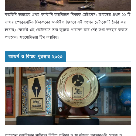
কল্পডিবি ভারতের প্রথম ফ্যান্টাসি কল্পবিজ্ঞান বিষয়ক ডেটাবেস। ভারতের প্রধান ২২ টি
ভাষার স্পেকুলেটিভ ফিকশনের আর্কাইভ হিসাবে এই ওপেন ডেটাবেসটি তৈরি করা
হয়েছে। যেকেউ এই ডেটাবেসে তথ্য জুড়তে পারবেন আর সেই তথ্য ব্যবহার করতে
পারবেন। সহযোগিতায় টিম কল্পবিশ্ব।
আশ্চর্য ও বিস্ময় পুরস্কার ২০২৩
পাশ্চাত্যে কল্পবিজ্ঞান সাহিত্যে বিভিন্ন পত্রিকা ও সংগঠনের পুরস্কারগুলি লেখক ও