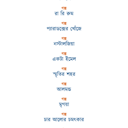
গল্প
রা রি রুম
গল্প
প্যারাডক্সের খোঁজে
গল্প
নস্টালজিয়া
গল্প
একটা ইমেল
গল্প
স্মৃতির শহর
গল্প
আলমন্ড
গল্প
মৃগয়া
গল্প
চার আলোর চমৎকার