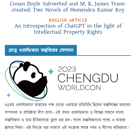
Conan Doyle Subverted and M. R. James Trans-
created: Two Novels of Hemendra Kumar Roy
ENGLISH ARTICLE
An Introspection of ChatGPT in the light of
Intellectual Property Rights
চেংডু ওয়ার্লডকনে কল্পবিশ্বের যোগদান
৮১তম ওয়ার্লডকনে ভারতের পক্ষ থেকে একমাত্র প্রতিনিধি ছিলেন কল্পবিশ্বের অন্যতম
সম্পাদক ও প্রতিষ্ঠাতা দীপ ঘোষ। এই প্রথম ওয়ার্লডকনে ও বিশ্বের সামনে বাংলা
কল্পবিজ্ঞান ও তার ইতিহাসকে তুলে ধরা হল। বাংলা কল্পবিজ্ঞানের পক্ষে এ অত্যন্ত
শ্লাঘার বিষয়। এই লিংকে ধরা থাকবে এই সংক্রান্ত সমস্ত খবর ও দীপের অভিজ্ঞতা।