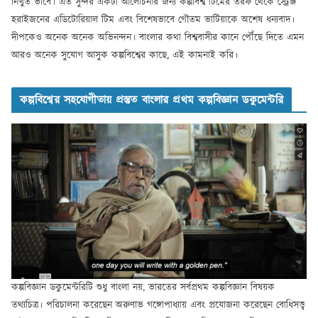
নিঁখুত ভাবে। এত সুন্দর একটা আলোচনার জন্য কল্পবিশ্ব টিমের তরফ থেকে স্ট্রেঞ্জ
হরাইজনের এডিটোরিয়াল টিম এবং বিশেষভাবে গৌতম ভাটিয়াকে অশেষ ধন্যবাদ।
দীপকেও অনেক অনেক অভিনন্দন। বাংলার কথা বিশ্ববাসীর কানে পৌঁছে দিতে এমন
আরও অনেক সুযোগ আসুক কল্পবিশ্বের কাছে, এই কামনাই করি।
কল্পবিশ্বের সহযোগীতায় প্রস্তুত বাংলার প্রথম কল্পবিজ্ঞান ডকুমেন্টরি
কল্পবিজ্ঞান ডকুমেন্টরিটি শুধু বাংলা নয়, ভারতের সর্বপ্রথম কল্পবিজ্ঞান বিষয়ক
তথ্যচিত্র। পরিচালনা করেছেন অরুণাভ গঙ্গোপাধ্যায় এবং প্রযোজনা করেছেন বোধিসত্ত্ব