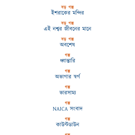
বড় গল্প
ইশরাকের মন্দির
বড় গল্প
এই নশ্বর জীবনের মানে
বড় গল্প
অবশেষ
গল্প
ধ্বান্তারি
গল্প
অভাগার স্বর্গ
গল্প
ভারসাম্য
গল্প
NAICA সংবাদ
গল্প
কাউন্টডাউন