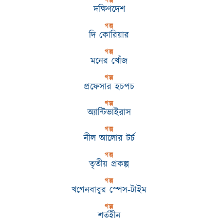
গল্প
দক্ষিণদেশ
গল্প
দি কোরিয়ার
গল্প
মনের খোঁজ
গল্প
প্রফেসার হচপচ
গল্প
অ্যান্টিভাইরাস
গল্প
নীল আলোর টর্চ
গল্প
তৃতীয় প্রকল্প
গল্প
খগেনবাবুর স্পেস-টাইম
গল্প
শর্তহীন