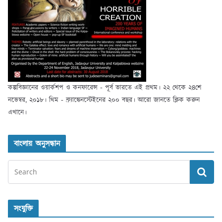
কল্পবিজ্ঞানের ওয়ার্কশপ ও কনফারেন্স - পূর্ব ভারতে এই প্রথম। ২২ থেকে ২৪শে
নভেম্বর, ২০১৮। থিম - ফ্র্যাঙ্কেনস্টেইনের ২০০ বছর। আরো জানতে ক্লিক করুন
এখানে।
বাংলায় অনুসন্ধান
সংযুক্তি