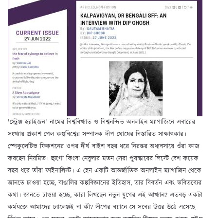
'স্ট্রেঞ্জ হরাইজন' নামের বিশ্ববিখ্যাত ও বিশ্বনন্দিত অনলাইন ম্যাগাজিনে এবারের
সংখ্যায় প্রকাশ পেল কল্পবিশ্বের সম্পাদক দীপ ঘোষের বিস্তারিত সাক্ষাৎকার।
স্পেকুলেটিভ ফিকশনের ওপর দীর্ঘ বাইশ বছর ধরে নিরন্তর অধ্যবসায়ে ওঁরা কাজ
করছেন নিয়মিত। হ্যুগো কিংবা নেবুলার মতন সেরা পুরস্কারের লিস্টে বেশ কয়েক
বছর ধরে তাঁরা ফাইনালিস্ট। এ হেন একটি আন্তর্জাতিক অনলাইন ম্যাগাজিন থেকে
জানতে চাওয়া হচ্ছে, বাঙালির কল্পবিজ্ঞানের ইতিহাস, তার বিবর্তন এবং ভবিতব্যের
কথা। জানতে চাওয়া হচ্ছে, কারা লিখছেন নতুন যুগের এই আখ্যান? এতবড় একটা
কর্মযজ্ঞে আমাদের চ্যালেঞ্জই বা কী? দীপের বয়ানে সে সবের উত্তর উঠে এসেছে