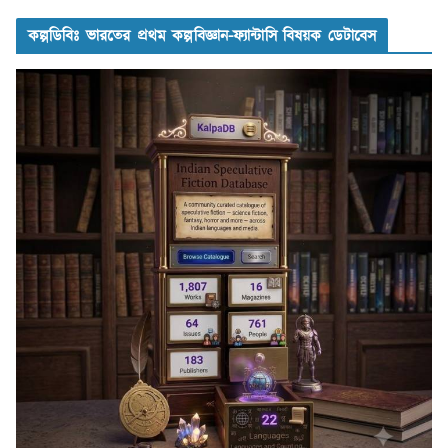
কল্পডিবিঃ ভারতের প্রথম কল্পবিজ্ঞান-ফ্যান্টাসি বিষয়ক ডেটাবেস