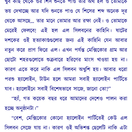
খুব কাছ থেকে ওর শিস শুনতে পাও তার অর্থ হল ও তোমাকে
ভয় দেখাচ্ছে আর যদি শুনতে পাও যে শিসের শব্দ অনেক দূর
থেকে আসছে… তার মানে তোমার আর রক্ষা নেই। ও তোমাকে
মেরেই ফেলবে! এই হল এল সিলবনের কাহিনি। ষাটের
দশকের ওই হত্যাকাণ্ডগুলোর জন্য এই কাহিনি যেন আবার
নতুন করে প্রাণ ফিরে এল। এখন পর্যন্ত মেক্সিকোর গ্রাম আর
ছোটো শহরগুলোতে শুক্রবারে হরিণের মাংস খাওয়া হয় না।
কারণ এতে করে নাকি এল সিলবন অখুশি হয়। আবার ধরো
পরশু হ্যালোইন, টাউন হলে আমরা সবাই হ্যালোইন পার্টিতে
যাব। হ্যালোইনে সবাই বিশেষভাবে সাজে, জানো তো?”
“হ্যাঁ, গত কয়েক বছর ধরে আমাদের দেশেও পালন করা
হচ্ছে অনুষ্ঠানটা।”
“বেশ, মেক্সিকোর কোনো হ্যালোইন পার্টিতেই কেউ এল
সিলবন সেজে যায় না। কারণ ওই অভিশপ্ত ছেলেটি নাকি এটা