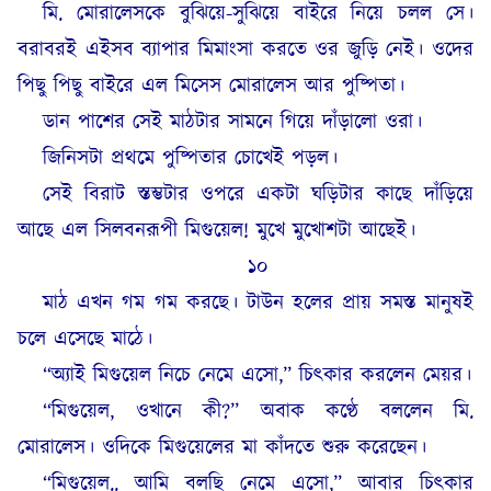
মি. মোরালেসকে বুঝিয়ে-সুঝিয়ে বাইরে নিয়ে চলল সে।
বরাবরই এইসব ব্যাপার মিমাংসা করতে ওর জুড়ি নেই। ওদের
পিছু পিছু বাইরে এল মিসেস মোরালেস আর পুষ্পিতা।
ডান পাশের সেই মাঠটার সামনে গিয়ে দাঁড়ালো ওরা।
জিনিসটা প্রথমে পুষ্পিতার চোখেই পড়ল।
সেই বিরাট স্তম্ভটার ওপরে একটা ঘড়িটার কাছে দাঁড়িয়ে
আছে এল সিলবনরূপী মিগুয়েল! মুখে মুখোশটা আছেই।
১০
মাঠ এখন গম গম করছে। টাউন হলের প্রায় সমস্ত মানুষই
চলে এসেছে মাঠে।
“অ্যাই মিগুয়েল নিচে নেমে এসো,” চিৎকার করলেন মেয়র।
“মিগুয়েল, ওখানে কী?” অবাক কণ্ঠে বললেন মি.
মোরালেস। ওদিকে মিগুয়েলের মা কাঁদতে শুরু করেছেন।
“মিগুয়েল.. আমি বলছি নেমে এসো,” আবার চিৎকার