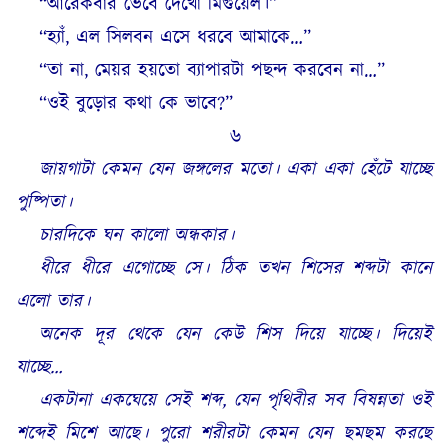
“আরেকবার ভেবে দেখো মিগুয়েল।”
“হ্যাঁ, এল সিলবন এসে ধরবে আমাকে…”
“তা না, মেয়র হয়তো ব্যাপারটা পছন্দ করবেন না…”
“ওই বুড়োর কথা কে ভাবে?”
৬
জায়গাটা কেমন যেন জঙ্গলের মতো। একা একা হেঁটে যাচ্ছে
পুষ্পিতা।
চারদিকে ঘন কালো অন্ধকার।
ধীরে ধীরে এগোচ্ছে সে। ঠিক তখন শিসের শব্দটা কানে
এলো তার।
অনেক দূর থেকে যেন কেউ শিস দিয়ে যাচ্ছে। দিয়েই
যাচ্ছে…
একটানা একঘেয়ে সেই শব্দ, যেন পৃথিবীর সব বিষন্নতা ওই
শব্দেই মিশে আছে। পুরো শরীরটা কেমন যেন ছমছম করছে