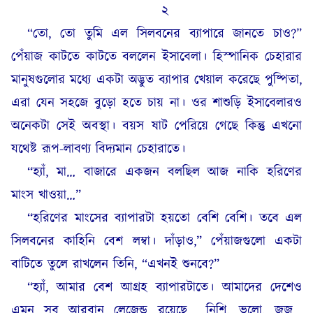
২
“তো, তো তুমি এল সিলবনের ব্যাপারে জানতে চাও?”
পেঁয়াজ কাটতে কাটতে বললেন ইসাবেলা। হিস্পানিক চেহারার
মানুষগুলোর মধ্যে একটা অদ্ভুত ব্যাপার খেয়াল করেছে পুষ্পিতা,
এরা যেন সহজে বুড়ো হতে চায় না। ওর শাশুড়ি ইসাবেলারও
অনেকটা সেই অবস্থা। বয়স ষাট পেরিয়ে গেছে কিন্তু এখনো
যথেষ্ট রূপ-লাবণ্য বিদ্যমান চেহারাতে।
“হ্যাঁ, মা… বাজারে একজন বলছিল আজ নাকি হরিণের
মাংস খাওয়া…”
“হরিণের মাংসের ব্যাপারটা হয়তো বেশি বেশি। তবে এল
সিলবনের কাহিনি বেশ লম্বা। দাঁড়াও,” পেঁয়াজগুলো একটা
বাটিতে তুলে রাখলেন তিনি, “এখনই শুনবে?”
“হ্যাঁ, আমার বেশ আগ্রহ ব্যাপারটাতে। আমাদের দেশেও
এমন সব আরবান লেজেন্ড রয়েছে… নিশি, ভুলো, জুজু…