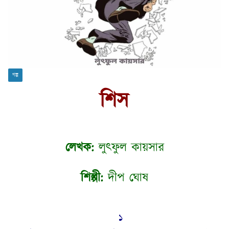
গল্প
শিস
লেখক:
লুৎফুল কায়সার
শিল্পী:
দীপ ঘোষ
১