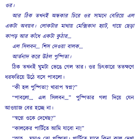
ওর।
আর ঠিক তখনই অন্ধকার চিরে ওর সামনে বেরিয়ে এল
একটা অবয়ব। লোকটার মাথায় মেক্সিকান হ্যাট, গায়ে ছেড়া
কাপড় আর কাঁধে একটা কুঠার…
এল সিলবন… শিস দেওয়া বালক…
আর্তনাদ করে উঠল পুষ্পিতা।
ঠিক তখনই ঘুমটা ভেঙে গেল তার। ওর চিৎকারে ততক্ষণে
ধরফরিয়ে উঠে বসে পাবলো।
“কী হল পুষ্পিতা? খারাপ স্বপ্ন?”
“পাবলো… এল সিলবন…” পুষ্পিতার গলা দিয়ে যেন
আওয়াজ বের হচ্ছে না।
“স্বপ্নে ওকে দেখেছ?”
“কালকের পার্টিতে আমি যাবো না!”
“আহ… ঘুমাও তো পুষ্পিতা। পার্টিতে যাবে কিনা কাল দেখা