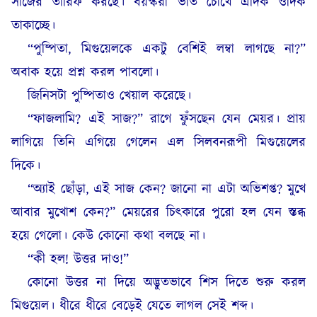
সাজের তারিফ করছে। বয়স্করা ভীত চোখে এদিক ওদিক
তাকাচ্ছে।
“পুষ্পিতা, মিগুয়েলকে একটু বেশিই লম্বা লাগছে না?”
অবাক হয়ে প্রশ্ন করল পাবলো।
জিনিসটা পুষ্পিতাও খেয়াল করেছে।
“ফাজলামি? এই সাজ?” রাগে ফুঁসছেন যেন মেয়র। প্রায়
লাগিয়ে তিনি এগিয়ে গেলেন এল সিলবনরূপী মিগুয়েলের
দিকে।
“অ্যাই ছোঁড়া, এই সাজ কেন? জানো না এটা অভিশপ্ত? মুখে
আবার মুখোশ কেন?” মেয়রের চিৎকারে পুরো হল যেন স্তব্ধ
হয়ে গেলো। কেউ কোনো কথা বলছে না।
“কী হল! উত্তর দাও!”
কোনো উত্তর না দিয়ে অদ্ভুতভাবে শিস দিতে শুরু করল
মিগুয়েল। ধীরে ধীরে বেড়েই যেতে লাগল সেই শব্দ।