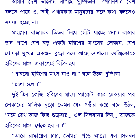
স্বামীর দেশ ভালোই লাগছে পুষ্পিতার। স্প্যানিশটা বেশ
বলতে পারে ও, তাই এখানকার মানুষদের সঙ্গে কথা বলতেও
সমস্যা হচ্ছে না।
মাংসের বাজারের ভিতর দিয়ে হেঁটে যাচ্ছে ওরা। রাস্তার
ডান পাশে বেশ বড় একটা হরিণের মাংসের দোকান, বেশ
গোমড়া মুখের একজন বুড়ো বসে আছে সেখানে। মেক্সিকোতে
হরিণের মাংস প্রকাশ্যেই বিক্রি হয়।
“পাবলো হরিণের মাংস নাও না,” বলে উঠল পুষ্পিতা।
“চলো চলো।”
দুই-তিন কেজি হরিণের মাংস প্যাকেট করে দেওয়ার পর
দোকানের মালিক বুড়ো কেমন যেন গম্ভীর কণ্ঠে বলে উঠল,
“মনে রেখ আজ কিন্ত শুক্রবার… এল সিলবনের দিন… আজকে
হরিণের মাংস খেতে হয় না।”
“আরে রাফায়েল চাচা, তোমরা পড়ে আছো এল সিলবন