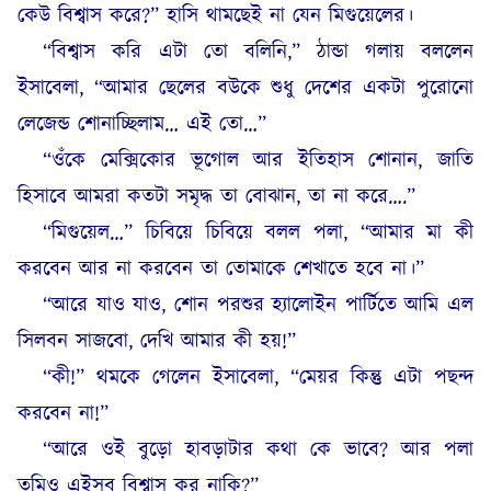
কেউ বিশ্বাস করে?” হাসি থামছেই না যেন মিগুয়েলের।
“বিশ্বাস করি এটা তো বলিনি,” ঠান্ডা গলায় বললেন
ইসাবেলা, “আমার ছেলের বউকে শুধু দেশের একটা পুরোনো
লেজেন্ড শোনাচ্ছিলাম… এই তো…”
“ওঁকে মেক্সিকোর ভূগোল আর ইতিহাস শোনান, জাতি
হিসাবে আমরা কতটা সমৃদ্ধ তা বোঝান, তা না করে….”
“মিগুয়েল…” চিবিয়ে চিবিয়ে বলল পলা, “আমার মা কী
করবেন আর না করবেন তা তোমাকে শেখাতে হবে না।”
“আরে যাও যাও, শোন পরশুর হ্যালোইন পার্টিতে আমি এল
সিলবন সাজবো, দেখি আমার কী হয়!”
“কী!” থমকে গেলেন ইসাবেলা, “মেয়র কিন্তু এটা পছন্দ
করবেন না!”
“আরে ওই বুড়ো হাবড়াটার কথা কে ভাবে? আর পলা
তুমিও এইসব বিশ্বাস কর নাকি?”