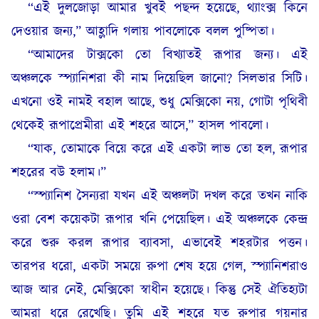
“এই দুলজোড়া আমার খুবই পছন্দ হয়েছে, থ্যাংক্স কিনে
দেওয়ার জন্য,” আহ্লাদি গলায় পাবলোকে বলল পুষ্পিতা।
“আমাদের টাক্সকো তো বিখ্যাতই রূপার জন্য। এই
অঞ্চলকে স্প্যানিশরা কী নাম দিয়েছিল জানো? সিলভার সিটি।
এখনো ওই নামই বহাল আছে, শুধু মেক্সিকো নয়, গোটা পৃথিবী
থেকেই রূপাপ্রেমীরা এই শহরে আসে,” হাসল পাবলো।
“যাক, তোমাকে বিয়ে করে এই একটা লাভ তো হল, রূপার
শহরের বউ হলাম।”
“স্প্যানিশ সৈন্যরা যখন এই অঞ্চলটা দখল করে তখন নাকি
ওরা বেশ কয়েকটা রূপার খনি পেয়েছিল। এই অঞ্চলকে কেন্দ্র
করে শুরু করল রূপার ব্যাবসা, এভাবেই শহরটার পত্তন।
তারপর ধরো, একটা সময়ে রুপা শেষ হয়ে গেল, স্প্যানিশরাও
আজ আর নেই, মেক্সিকো স্বাধীন হয়েছে। কিন্তু সেই ঐতিহ্যটা
আমরা ধরে রেখেছি। তুমি এই শহরে যত রুপার গয়নার