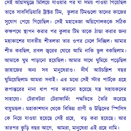
সেই অগ্নিসমুদ্রে মিলিয়ে যাওয়ার পর যা সময় পাওয়া গিয়েছিল
তাতে সাবসিডিয়ারি ট্রাক্টর টিম,
কুলার টিমগুলো তাদের কাজের
সুযোগ পেয়ে গিয়েছিল। সেই মহাতেজা অগ্নিগোলককে সঠিক
কক্ষপথে স্থাপন করার পর কুলার টিম তাকে ঠান্ডা করার জন্য
মহাকাশের যাবতীয় শীতলতা তার ওপর ঢেলে দিচ্ছিল। আমার
শীত করছিল, প্রবল জ্বরের ঘোরে আমি নাকি ভুল বকছিলাম।
আমাকে ঘুম পাড়ানো হয়েছিল। আমার সাথে ঘুমিয়ে পড়েছিল
জাহাজের অন্য সব মানুষেরাও। দীর্ঘ আটচল্লিশ বছর
ঘুমিয়েছিলাম আমরা সবাই। এর মধ্যে সেই স্টার পার্টকে গ্রহে
রূপান্তরের নানা ধাপ পার করানো হয়েছে যন্ত্র সহায়কদের
সাহায্যে। টেরাবটরা টেরাফার্মিং পদ্ধতিতে তৈরি করেছে
বায়ুমন্ডল। মহাকাশযান থেকে বিভিন্ন প্রাণী ও উদ্ভিদের স্পিসিস
কে নিয়ে যাওয়া হয়েছে সেই গ্রহে,
বড় করা হয়েছে। আর
তারপর কুড়ি বছর আগে,
আমরা, মানুষেরা এই গ্রহে নামি।