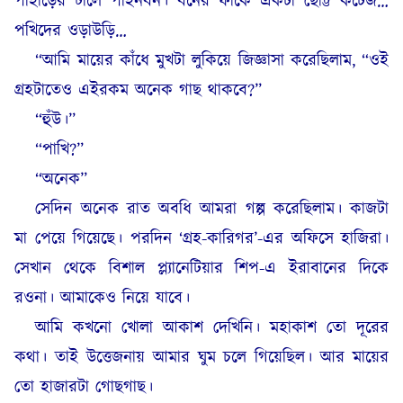
পাহাড়ের ঢালে পাইনবন। বনের ফাঁকে একটা ছোট্ট কটেজ…
পখিদের ওড়াউড়ি…
“আমি মায়ের কাঁধে মুখটা লুকিয়ে জিজ্ঞাসা করেছিলাম, “ওই
গ্রহটাতেও এইরকম অনেক গাছ থাকবে?”
“হুঁউ।”
“পাখি?”
“অনেক”
সেদিন অনেক রাত অবধি আমরা গল্প করেছিলাম। কাজটা
মা পেয়ে গিয়েছে। পরদিন ‘গ্রহ-কারিগর’-এর অফিসে হাজিরা।
সেখান থেকে বিশাল প্ল্যানেটিয়ার শিপ-এ ইরাবানের দিকে
রওনা। আমাকেও নিয়ে যাবে।
আমি কখনো খোলা আকাশ দেখিনি। মহাকাশ তো দূরের
কথা। তাই উত্তেজনায় আমার ঘুম চলে গিয়েছিল। আর মায়ের
তো হাজারটা গোছগাছ।