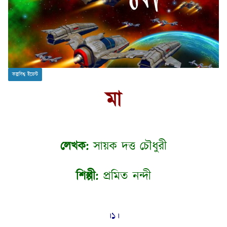
কল্পবিশ্ব ইভেন্ট
মা
লেখক:
সায়ক দত্ত চৌধুরী
শিল্পী:
প্রমিত নন্দী
।১।