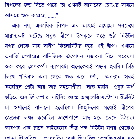
বিপদের জন্ম দিতে পারে তা এখনই আমাদের চোখের সামনে
আসতে শুরু করেছে।……”
এক নয়, একাধিক বিপদ এর মধ্যেই হয়েছে। সবচেয়ে
মারাত্মকটা ঘটেছে সবুজ দ্বীপে। উপকূলে গড়ে ওঠা নিউটন
নগর থেকে মাত্র বাইশ কিলোমিটার দূরে এই দ্বীপ। এখানে
এনার্জি স্পোরের বানিজ্যিক উৎপাদন সম্ভাবনা নিয়ে গবেষণা
শুরু করে গ্রেগকর্প। ব্যাপারটা অনেকেরই পছন্দ হয়নি। চিঠি
লিখে প্রতিবাদ করা থেকে শুরু করে ধর্ণা,
অবস্থান সবই
করেছিল গ্রেটা আর তার সহযোগীরা। লাভ হয়নি। প্রচুর অর্থ
ছড়িয়ে এনার্জি স্পোর মাইনিং অ্যান্ড এক্সপেরিমেন্টেশান ইউনিট
টা ওখানেই বানানো হয়েছিল। কিছুদিনের মধ্যেই দ্বীপের
জেলেরা লক্ষ্য করেছিল আশেপাশে মাছ মরে ভেসে উঠছে।
তারপর এক রাতে সাইরেনের তীব্র শব্দ নিউটন নগর থেকেও
শোনা গিয়েছিল।
পরেরদিন দেখা গিয়েছিল তেজস্ক্রিয়তার মত