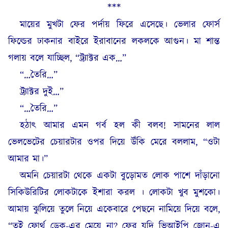
***
মায়ের মুখটা ফের পর্দায় ফিরে এসেছে। ভেলার ফোর্স
ফিল্ডের ঢাকনার বাইরে ইরাবানের লকলকে আগুন। মা শান্ত
গলায় বলে যাচ্ছিল, “ট্র্যাক্টর এক…”
“…তৈরি…”
ট্র্যাক্টর দুই…”
“…তৈরি…”
হঠাৎ আমার এমন গর্ব হল কী বলব! সামনের লাল
ভেলভেটের চেয়ারটার ওপর দিয়ে উঁকি মেরে বললাম, “ওটা
আমার মা।”
অমনি চেয়ারটা থেকে একটা বুড়োমত লোক পাশে দাঁড়ানো
সিকিউরিটির লোকটাকে ইশারা করল । লোকটা খুব মুশকো।
আমায় ঝুলিয়ে তুলে নিয়ে একেবারে পেছনে নামিয়ে দিয়ে বলে,
“তুই ফোর্থ ডেক-এর মেয়ে না? ফের যদি ভিআইপি জোন-এ