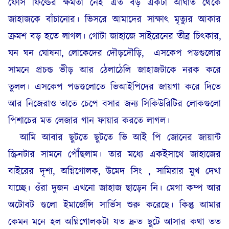
ফোর্স ফিল্ডের ক্ষমতা নেই এত বড় একটা আঘাত থেকে
জাহাজকে বাঁচানোর। ভিসরে আমাদের সাক্ষাৎ মৃত্যুর আকার
ক্রমশ বড় হতে লাগল। গোটা জাহাজে সাইরেনের তীব্র চিৎকার,
ঘন ঘন ঘোষনা, লোকেদের দৌড়দৌড়ি,
এসকেপ পডগুলোর
সামনে প্রচন্ড ভীড় আর ঠেলাঠেলি জাহাজটাকে নরক করে
তুলল। এসকেপ পডগুলোতে ভিআইপিদের জায়গা করে দিতে
আর নিজেরাও তাতে চেপে বসার জন্য সিকিউরিটির লোকগুলো
পিশাচের মত লেজার গান ফায়ার করতে লাগল।
আমি আবার ছুটতে ছুটতে ভি আই পি জোনের জায়ান্ট
স্ক্রিনটার সামনে পৌঁছলাম। তার মধ্যে একইসাথে জাহাজের
বাইরের দৃশ্য, অগ্নিগোলক, উমেদ সিং , সামিরার মুখ দেখা
যাচ্ছে। ওঁরা দুজন এখনো জাহাজ ছাড়েন নি। মেগা কম্প আর
অটোবট গুলো ইমার্জেন্সি সার্ভিস শুরু করেছে। কিন্তু আমার
কেমন মনে হল অগ্নিগোলকটা যত দ্রুত ছুটে আসার কথা তত