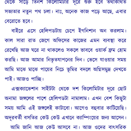
থেকে সাড়ে তিনশ কিলোমিটার দূরে শুরু হবে তথাকথিত
সভ্যতার নতুন পথ চলা। নাঃ, অনেক কাজ পড়ে আছে, এবার
বেরোতে হবে।
বাইরে এসে হেলিপডটায় চেপে ইগনিশান অন করলাম।
কাল সারা রাত জেগে অফিসের কাজের এমন ব্যবস্থা করে
রেখেছি আজ ঘরে না থাকলেও সকলে ভাববে ওয়ার্ক ফ্রম হোম
করছি। আজ আমার নিভৃতযাপনের দিন। ভেসে যাওয়ার সময়
আমি মাঝে মাঝে পায়ের নিচে ভূমির বদলে অগ্নিসমুদ্র দেখতে
পাই। আজও পাচ্ছি।
এক্সক্যাভেশান সাইটটা থেকে দশ কিলোমিটার দূরে ছোট
অনামা জঙ্গলের পাশে হেলিপডটা নামালাম। এখন বেশ কিছুটা
সময় আমি এই জঙ্গলেই কাটাবো। আগেও বহুবার কাটিয়েছি।
অদূরবর্তী বসতির কেউ কেউ এখানে ক্যাম্পিংয়ের জন্য আসেন।
আমি জানি আজ কেউ আসবে না। আজ ওদের বাৎসরিক