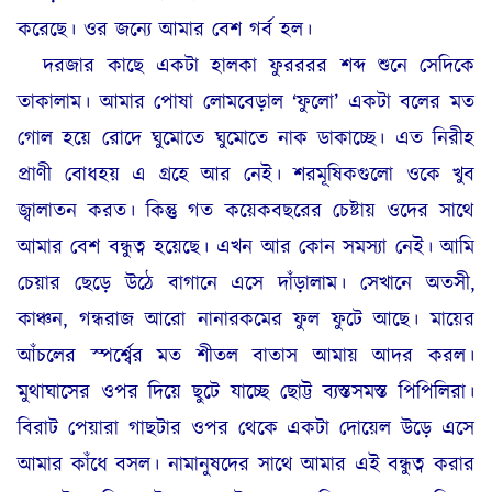
করেছে। ওর জন্যে আমার বেশ গর্ব হল।
দরজার কাছে একটা হালকা ফুরররর শব্দ শুনে সেদিকে
তাকালাম। আমার পোষা লোমবেড়াল ‘ফুলো’ একটা বলের মত
গোল হয়ে রোদে ঘুমোতে ঘুমোতে নাক ডাকাচ্ছে। এত নিরীহ
প্রাণী বোধহয় এ গ্রহে আর নেই। শরমূষিকগুলো ওকে খুব
জ্বালাতন করত। কিন্তু গত কয়েকবছরের চেষ্টায় ওদের সাথে
আমার বেশ বন্ধুত্ব হয়েছে। এখন আর কোন সমস্যা নেই। আমি
চেয়ার ছেড়ে উঠে বাগানে এসে দাঁড়ালাম। সেখানে অতসী,
কাঞ্চন, গন্ধরাজ আরো নানারকমের ফুল ফুটে আছে। মায়ের
আঁচলের স্পর্শ্বের মত শীতল বাতাস আমায় আদর করল।
মুথাঘাসের ওপর দিয়ে ছুটে যাচ্ছে ছোট্ট ব্যস্তসমস্ত পিপিলিরা।
বিরাট পেয়ারা গাছটার ওপর থেকে একটা দোয়েল উড়ে এসে
আমার কাঁধে বসল। নামানুষদের সাথে আমার এই বন্ধুত্ব করার