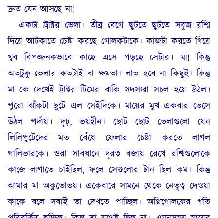
দ্রুত যেন আসছে না!
একটা ট্রাক্টর ভেলা। তীব্র বেগে ছুটতে ছুটতে সবুজ রশ্মি
দিয়ে আটকাতে চেষ্টা করছে গোলকটাকে। কাজটা করতে গিয়ে
খুব বিপজ্জনকভাবে কাছে এসে পড়ছে সেটার। মা! কিন্তু
অতটুকু ভেলার কতটাই বা ক্ষমতা। লাভ হবে না কিছুই। কিন্তু
মা কে দেখেই ট্রাক্টর টিমের বাকি সদস্যরা সচল হয়ে উঠল।
পুরো ঝাঁকটা ছুটে এল সেইদিকে। মায়ের মুখ একবার ভেসে
উঠল পর্দায়। দৃঢ়, ভয়হীন। ছোট ছোট ভেলাগুলো যেন
লিলিপুটেদের মত বেঁধে ফেলার চেষ্টা করতে লাগল
গালিভারকে। ওরা সাবধানে দূরত্ব বজায় রেখে রশ্মিগুলোকে
কাজে লাগাতে চাইছিল, ফলে সেগুলোর টান ছিল কম। কিন্তু
আমার মা অকুতোভয়। একেবারে সামনে থেকে নেতৃত্ব দেওয়া
কাকে বলে সবাই তা দেখতে পাচ্ছিল। অগ্নিগোলকের গতি