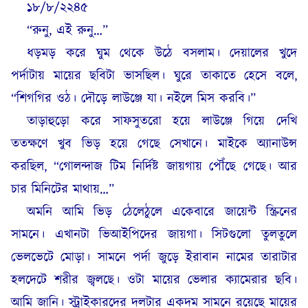
১৮/৮/২২৪৫
“রুনু, এই রুনু…”
ধড়মড় করে ঘুম থেকে উঠে বসলাম। দেয়ালের খুদে
পর্দাটায় মায়ের ছবিটা ভাসছিল। ঘুরে তাকাতে হেসে বলে,
“শিগগির ওঠ। দৌড়ে লাউঞ্জে যা। নইলে মিস করবি।”
তাড়াহুড়ো করে সাফসুতরো হয়ে লাউঞ্জে গিয়ে দেখি
ততক্ষণে খুব ভিড় হয়ে গেছে সেখানে। মাইকে অ্যানাউন্স
করছিল, “গোলন্দাজ টিম নির্দিষ্ট জায়গায় পৌঁছে গেছে। আর
চার মিনিটের মাথায়…”
অমনি আমি ভিড় ঠেলেঠুলে একেবারে জায়েন্ট স্ক্রিনের
সামনে। এখানটা ভিআইপিদের জায়গা। সিটগুলো তুলতুলে
ভেলভেটে মোড়া। সামনে পর্দা জুড়ে ইরাবান নামের তারাটার
হলদেটে শরীর জ্বলছে। ওটা মায়ের ভেলার ক্যামেরার ছবি।
আমি জানি। স্ট্রাইকারদের দলটার একদম সামনে রয়েছে মায়ের