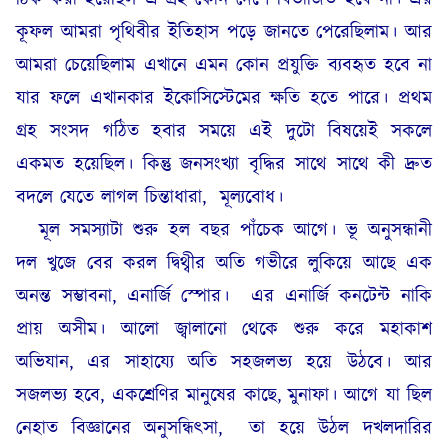
কূফল আমরা পৃথিবীর ইতিহাস পড়ে জানতে পেরেছিলাম। আর
আমরা চেয়েছিলাম এখানে এমন কোন প্রযুক্তি ব্যবহৃত হবে না
যার ফলে এখানকার ইকোসিস্টেমের ক্ষতি হতে পারে। প্রথম
গ্রহ সংসদ গঠিত হবার সময়ে এই দুটো বিষয়েই সকলে
একমত হয়েছিল। কিন্তু জনসংখ্যা বৃদ্ধির সাথে সাথে কী দ্রুত
বদলে যেতে লাগল চিন্তাধারা,
মূল্যবোধ।
মূল সমস্যাটা শুরু হল বছর পাঁচেক আগে। ভূ অনুসন্ধানী
দল খুজে বের করল দ্বিথ্বীর অতি গভীরে লুকিয়ে আছে এক
অনন্ত সম্ভাবনা, এনার্জি স্পোর।
এর এনার্জি কনটেন্ট নাকি
প্রায় অসীম। আলো জ্বালানো থেকে শুরু করে মহাকাশ
অভিযান, এর সাহায্যে অতি সহজলভ্য হয়ে উঠবে। আর
সজলভ্য হবে, একশ্রেণির মানুষের কাছে, মুনাফা। আগে যা ছিল
নেহাত বিজ্ঞানের অনুসন্ধিৎসা,
তা হয়ে উঠল দখলদারির