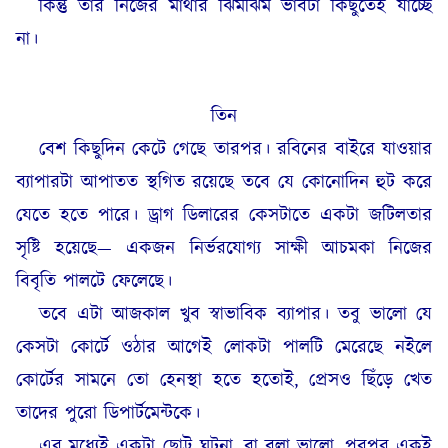
কিন্তু তার নিজের মাথার ঝিমঝিম ভাবটা কিছুতেই যাচ্ছে
না।
তিন
বেশ কিছুদিন কেটে গেছে তারপর। রবিনের বাইরে যাওয়ার
ব্যাপারটা আপাতত স্থগিত রয়েছে তবে যে কোনোদিন হুট করে
যেতে হতে পারে। ড্রাগ ডিলারের কেসটাতে একটা জটিলতার
সৃষ্টি হয়েছে— একজন নির্ভরযোগ্য সাক্ষী আচমকা নিজের
বিবৃতি পালটে ফেলেছে।
তবে এটা আজকাল খুব স্বাভাবিক ব্যাপার। তবু ভালো যে
কেসটা কোর্টে ওঠার আগেই লোকটা পালটি মেরেছে নইলে
কোর্টের সামনে তো হেনস্থা হতে হতোই, প্রেসও ছিঁড়ে খেত
তাদের পুরো ডিপার্টমেন্টকে।
এর মধ্যেই একটা ছোট্ট ঘটনা, বা বলা ভালো, পরপর একই