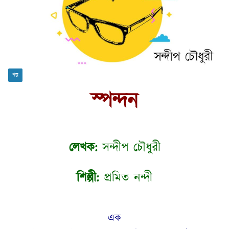
গল্প
স্পন্দন
লেখক:
সন্দীপ চৌধুরী
শিল্পী:
প্রমিত নন্দী
এক