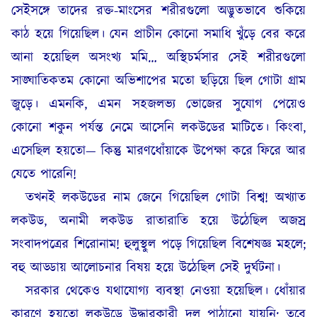
সেইসঙ্গে তাদের রক্ত-মাংসের শরীরগুলো অদ্ভুতভাবে শুকিয়ে
কাঠ হয়ে গিয়েছিল। যেন প্রাচীন কোনো সমাধি খুঁড়ে বের করে
আনা হয়েছিল অসংখ্য মমি… অস্থিচর্মসার সেই শরীরগুলো
সাঙ্ঘাতিকতম কোনো অভিশাপের মতো ছড়িয়ে ছিল গোটা গ্রাম
জুড়ে। এমনকি, এমন সহজলভ্য ভোজের সুযোগ পেয়েও
কোনো শকুন পর্যন্ত নেমে আসেনি লকউডের মাটিতে। কিংবা,
এসেছিল হয়তো— কিন্তু মারণধোঁয়াকে উপেক্ষা করে ফিরে আর
যেতে পারেনি!
তখনই লকউডের নাম জেনে গিয়েছিল গোটা বিশ্ব! অখ্যাত
লকউড, অনামী লকউড রাতারাতি হয়ে উঠেছিল অজস্র
সংবাদপত্রের শিরোনাম! হুলুস্থুল পড়ে গিয়েছিল বিশেষজ্ঞ মহলে;
বহু আড্ডায় আলোচনার বিষয় হয়ে উঠেছিল সেই দুর্ঘটনা।
সরকার থেকেও যথাযোগ্য ব্যবস্থা নেওয়া হয়েছিল। ধোঁয়ার
কারণে হয়তো লকউডে উদ্ধারকারী দল পাঠানো যায়নি; তবে