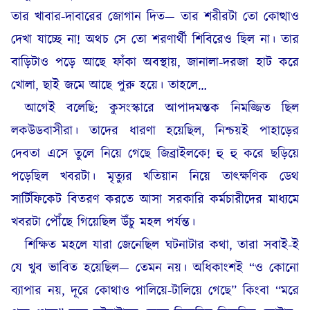
তার খাবার-দাবারের জোগান দিত— তার শরীরটা তো কোত্থাও
দেখা যাচ্ছে না! অথচ সে তো শরণার্থী শিবিরেও ছিল না। তার
বাড়িটাও পড়ে আছে ফাঁকা অবস্থায়, জানালা-দরজা হাট করে
খোলা, ছাই জমে আছে পুরু হয়ে। তাহলে…
আগেই বলেছি: কুসংস্কারে আপাদমস্তক নিমজ্জিত ছিল
লকউডবাসীরা। তাদের ধারণা হয়েছিল, নিশ্চয়ই পাহাড়ের
দেবতা এসে তুলে নিয়ে গেছে জিব্রাইলকে! হু হু করে ছড়িয়ে
পড়েছিল খবরটা। মৃত্যুর খতিয়ান নিয়ে তাৎক্ষণিক ডেথ
সার্টিফিকেট বিতরণ করতে আসা সরকারি কর্মচারীদের মাধ্যমে
খবরটা পৌঁছে গিয়েছিল উঁচু মহল পর্যন্ত।
শিক্ষিত মহলে যারা জেনেছিল ঘটনাটার কথা, তারা সবাই-ই
যে খুব ভাবিত হয়েছিল— তেমন নয়। অধিকাংশই “ও কোনো
ব্যাপার নয়, দূরে কোথাও পালিয়ে-টালিয়ে গেছে” কিংবা “মরে