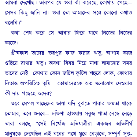
আমরা দেখেছি। তারপর যে ওরা কী করেছে, কোথায় গেছে—
সেসব কিছু জানি না। ওরা তো আমাদের সঙ্গে কোনো কথাও
বলেনি।”
কথা শেষ করে সে আবার ফিরে যাবে নিজের নিজের
কাজে।
গ্রীষ্মকাল তাদের ভরপুর কাজ করার ঋতু, আগাম কাজ
গুছিয়ে রাখার ঋতু। অযথা বিষয় নিয়ে মাথা ঘামানোর সময়
তাদের নেই। কোথায় কোন জটিল-কুটিল শহুরে লোক, কোথায়
নিতান্ত অপরিচিত তুমি— তোমাদেরকে অত মনোযোগ দেওয়ার
কী দায় পড়েছে ওদের?
তবে মেপল গাছেদের ভাষা যদি বুঝতে পারার ক্ষমতা থাকে
তোমার, তবে শুনবে— দক্ষিণা হাওয়ায় সবুজ পাতা নেড়ে নেড়ে
তারা বলছে, “সেই নিখোঁজ অভিযাত্রীরা একজন অতিদীর্ঘ
মানুষকে দেখেছিল এই বনের পথে ঘুরে বেড়াতে, সম্পূর্ণ সুস্থ-