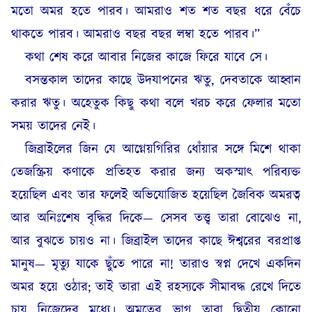
মতো অমর হতে পারব। আমরাও শত শত বছর ধরে বেঁচে
থাকতে পারব। আমরাও বছর বছর লম্বা হতে পারব।”
কথা শেষ করে আবার নিজের কাজে ফিরে যাবে সে।
বসন্তকাল তাদের কাছে উদযাপনের ঋতু, দেবতাকে আহ্বান
করার ঋতু। অহেতুক কিছু কথা বলে খরচ করে ফেলার মতো
সময় তাদের নেই।
জিব্রাইলের জিন যে আগ্নেয়গিরির ধোঁয়ার সঙ্গে মিশে থাকা
তেজস্ক্রিয় কণাকে প্রতিহত করার জন্য অকস্মাৎ পরিব্যক্ত
হয়েছিল এবং তার ফলেই অভিযোজিত হয়েছিল জৈবিক অমরত্ব
আর অনিঃশেষ বৃদ্ধির দিকে— সেসব তত্ত্ব তারা বোঝেও না,
আর বুঝতে চায়ও না। জিব্রাইল তাদের কাছে ঈশ্বরের বরপ্রাপ্ত
মানুষ— মৃত্যু যাকে ছুঁতে পারে না! তারাও স্বপ্ন দেখে একদিন
অমর হয়ে ওঠার; তাই তারা এই রহস্যকে সীমাবদ্ধ রেখে দিতে
চায় নিজেদের মধ্যে। অমৃতের ভাগ তারা দ্বিতীয় কোনো