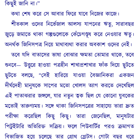
কিছুই জানি না।”
কথা শেষ করে সে আবার ফিরে যাবে নিজের কাজে।
শীতকাল ওদের নির্ভেজাল আলস্য যাপনের ঋতু, সারাবছর
জুড়ে জমাতে থাকা গল্পগুলোকে কেঁচেগণ্ডূষ করে নেওয়ার ঋতু।
অনর্থক জিনিসপত্র নিয়ে মাথাব্যথা করার অবকাশ ওদের নেই।
তবে যদি বাতাসের ভাষা বোঝার ক্ষমতা তোমার থাকে, তবে
শুনবে— উত্তুরে হাওয়া পত্রহীন শাখাপ্রশাখার ফাঁক দিয়ে ছুটতে
ছুটতে বলছে, “সেই হারিয়ে যাওয়া বৈজ্ঞানিকরা একজন
দীর্ঘদেহী মানুষকে সাপের মতো খোলস ত্যাগ করতে দেখেছিল
এই পাতাঝরার জঙ্গলে, যার নতুন ত্বক ছিল যে কোনো যুবকের
মতোই তারুণ্যময়। সঙ্গে থাকা জিনিসপত্রের সাহায্যে তারা দ্রুত
পরীক্ষা করেছিল কিছু কিছু। তারা জেনেছিল, মানুষটার
পিটুইটারি অতিরিক্ত সক্রিয়। ফলে পিউবার্টির পরও ক্রমাগত
বিভাজিত হয়ে চলেছে তার গ্রোথ প্লেটস। গোটা বছর ধরে