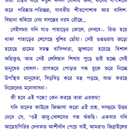
তারা প্রস্তুত করে নতুন ফসল বোনার জন্য, ফলের বাগানকে
করে পরিষ্কার-পরিচ্ছন্ন, যাবতীয় শীতপোশাক আর বালিশ-
বিছানা শুকিয়ে নেয় বসন্তের নরম রৌদ্রে…
সেইসময় যদি যাও পাহাড়ের কোলে, দেখবে— রিক্ত হয়ে
থাকা পাহাড়ের লেগেছে খুশির ছোঁয়া। সেই গুপ্তগুহায় জড়ো
হয়েছে গ্রামের সমস্ত বাসিন্দারা, জ্বালানো হয়েছে বিশাল
অগ্নিকুণ্ড, আর সেই লেলিহান শিখায় পুড়ে ছাই হচ্ছে সেই
মানুষের খোলস। প্রাণভরে পোড়ার গন্ধ বুকে ভরে নিচ্ছে
উপস্থিত মানুষেরা, বিড়বিড় করে মন্ত্র পড়ছে, ব্যক্ত করছে
নিজেদের মনোবাসনা।
কী হবে এই গন্ধে? কেন করছে তারা এরকম?
যদি তাদের কাউকে জিজ্ঞাসা করো এই প্রশ্ন, সসম্ভ্রমে উত্তর
দেবে সে, “ওই জাদু-খোলসের গন্ধ শুঁকছি। একবার যদি
আগ্নেয়গিরির দেবতার আশীর্বাদ পেয়ে যাই, আমরাও জিব্রাইলের