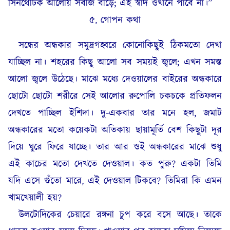
সিনথেটিক আলোয় সবজি বাড়ে; এই স্বাদ ওখানে পাবে না।”
৫. গোপন কথা
সন্ধের অন্ধকার সমুদ্রগহ্বরে কোনোকিছুই ঠিকমতো দেখা
যাচ্ছিল না। শহরের কিছু আলো সব সময়ই জ্বলে; এখন সমস্ত
আলো জ্বলে উঠেছে। মাঝে মধ্যে দেওয়ালের বাইরের অন্ধকারে
ছোটো ছোটো শরীরে সেই আলোর রুপোলি চকচকে প্রতিফলন
দেখতে পাচ্ছিল ইশিদা। দু-একবার তার মনে হল, জমাট
অন্ধকারের মতো কয়েকটা অতিকায় ছায়ামূর্তি বেশ কিছুটা দূর
দিয়ে ঘুরে ফিরে যাচ্ছে। তার আর ওই অন্ধকারের মাঝে শুধু
এই কাচের মতো দেখতে দেওয়াল। কত পুরু? একটা তিমি
যদি এসে গুঁতো মারে, এই দেওয়াল টিকবে? তিমিরা কি এমন
খামখেয়ালী হয়?
উলটোদিকের চেয়ারে রঙ্গনা চুপ করে বসে আছে। তাকে