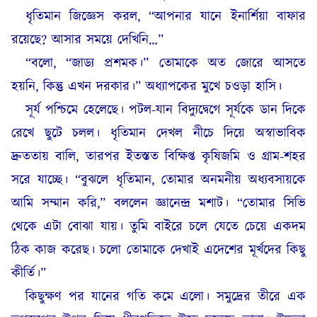
ধৃতিমান জিজ্ঞেস করল, “আপনার যানে ইনার্শিয়া বাফার
রয়েছে? আসার সময়ে দেখিনি…”
“বলো, “জাড্য প্রশমক।” তোমাকে অত জোরে আসতে
হয়নি, কিন্তু এখন দরকার।” অধ্যাপকের মুখে চওড়া হাসি।
সূর্য পশ্চিমে হেলেছে। পটল-যান বিদ্যুদ্বেগে সূর্যকে ডান দিকে
রেখে ছুটে চলল। ধৃতিমান দেখল নীচে দিয়ে অস্বাভাবিক
দ্রুততায় বালি, তারপর ইতস্তত বিক্ষিপ্ত কৃষিজমি ও গ্রাম-শহর
সরে যাচ্ছে। “বুঝলে ধৃতিমান, তোমার অনমনীয় অধ্যবসায়কে
আমি সম্মান করি,” বললেন জ্ঞানেন্দ্র মশাট। “তোমার সিভি
থেকে এটা বোঝা যায়। তুমি বাইরে চলে যেতে চেয়ে একদম
ঠিক কাজ করেছ। চলো তোমাকে দেখাই এদেশের মূর্খদের কিছু
কীর্তি।”
কিছুক্ষণ পর যানের গতি কমে এলো। সমুদ্রের তীরে এক