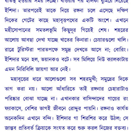
ধাতস্থ হওয়ার সময় দিচ্ছে। খাওয়ার পর হালকা ঘুমিয়ে নিয়েছে
ইশিদা। তারপরেই তাকে নিয়ে রঙ্গনা চলে এসেছে দক্ষিণ
দিকের গেটের কাছে মহাবৃত্তপথের একটি অংশে। এখানে
মহীসোপানের সমতলভূমি কিছুদূর গিয়েই শেষ। শহরের
আলোয় আবছা দেখা যাচ্ছে খাতের কিনারা। চেয়ারগুলো খালি।
রাত্রে টুরিস্টরা পারতপক্ষে সমুদ্র দেখতে আসে না; বোরিং।
ইশিদার মনে হল, ভয়ানকও বটে। সব মিলিয়ে নিউ ক্যালকাটায়
এমন নিরিবিলি জায়গা আর নেই।
মহাবৃত্তের ধারে আলোগুলো সব শহরমুখী; সমুদ্রের দিকে
তাগ করা নয়। আলো আঁধারিতে তাই রঙ্গনার চেহারাটাও
পরিষ্কার বোঝা যাচ্ছে না। এখানকার বাসিন্দাদের গায়ের রং
ফ্যাকাসে, বেশির ভাগই জীবনে রোদ্দুর পায়নি। রঙ্গনাও কার্যত
অনেকদিন এখানে বন্দি। ইশিদার গা শিরশির করে উঠল; সে
জান্তব প্রতিবর্ত ক্রিয়াকে সংযত করে শুরু করল নিজের বক্তব্য।