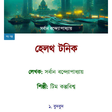
বড় গল্প
হেলথ টনিক
লেখক:
সর্বান বন্দ্যোপাধ্যায়
শিল্পী:
টিম কল্পবিশ্ব
১. বুদবুদ