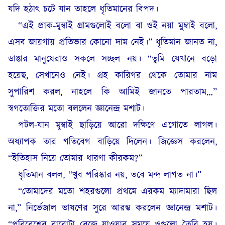
যদি হঠাৎ চটে যান তাহলে ধৃতিমানের বিপদ।
“এই প্রাক-মুম্বাই গ্রামগুলোই বলো বা ওই নয়া মুম্বাই বলো,
এসব জায়গায় প্রতিভার কোনো দাম নেই।” ধৃতিমান জানত না,
ডাঙার মানুষেরাও সকলে সচ্ছল নয়। “তুমি যেখানে বড়ো
হয়েছ, সেখানেও নেই। গ্রহ কারিগর থেকে তোমার নাম
সুপারিশ করল, নাহলে কি আমিই জানতে পারতাম…”
স্বগতোক্তির মতো বললেন জ্ঞানেন্দ্র মশাট।
পটল-যান মুম্বাই ছাড়িয়ে আরো দক্ষিণে এগোতে লাগল।
অধ্যাপক তার গতিবেগ বাড়িয়ে দিলেন। জিজ্ঞেস করলেন,
“ইতিহাস নিয়ে তোমার ধারণা কীরকম?”
ধৃতিমান বলল, “খুব পরিষ্কার নয়, তবে মন্দ লাগত না।”
“তোমাদের মতো শহরগুলো প্রথমে এরকম ম্যাদামারা ছিল
না,” নির্ভেজাল ভাষণের সুরে আরম্ভ করলেন জ্ঞানেন্দ্র মশাট।
“পরিবেশের বারোটা বেজে যাওয়ার সময়ে ওগুলো তৈরি হয়।