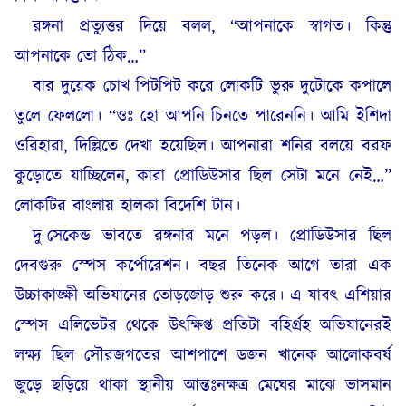
রঙ্গনা প্রত্যুত্তর দিয়ে বলল, “আপনাকে স্বাগত। কিন্তু
আপনাকে তো ঠিক…”
বার দুয়েক চোখ পিটপিট করে লোকটি ভুরু দুটোকে কপালে
তুলে ফেললো। “ওঃ হো আপনি চিনতে পারেননি। আমি ইশিদা
ওরিহারা, দিল্লিতে দেখা হয়েছিল। আপনারা শনির বলয়ে বরফ
কুড়োতে যাচ্ছিলেন, কারা প্রোডিউসার ছিল সেটা মনে নেই…”
লোকটির বাংলায় হালকা বিদেশি টান।
দু-সেকেন্ড ভাবতে রঙ্গনার মনে পড়ল। প্রোডিউসার ছিল
দেবগুরু স্পেস কর্পোরেশন। বছর তিনেক আগে তারা এক
উচ্চাকাঙ্ক্ষী অভিযানের তোড়জোড় শুরু করে। এ যাবৎ এশিয়ার
স্পেস এলিভেটর থেকে উৎক্ষিপ্ত প্রতিটা বহির্গ্রহ অভিযানেরই
লক্ষ্য ছিল সৌরজগতের আশপাশে ডজন খানেক আলোকবর্ষ
জুড়ে ছড়িয়ে থাকা স্থানীয় আন্তঃনক্ষত্র মেঘের মাঝে ভাসমান