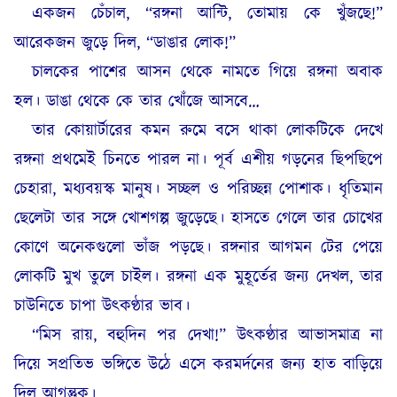
একজন চেঁচাল, “রঙ্গনা আন্টি, তোমায় কে খুঁজছে!”
আরেকজন জুড়ে দিল, “ডাঙার লোক!”
চালকের পাশের আসন থেকে নামতে গিয়ে রঙ্গনা অবাক
হল। ডাঙা থেকে কে তার খোঁজে আসবে…
তার কোয়ার্টারের কমন রুমে বসে থাকা লোকটিকে দেখে
রঙ্গনা প্রথমেই চিনতে পারল না। পূর্ব এশীয় গড়নের ছিপছিপে
চেহারা, মধ্যবয়স্ক মানুষ। সচ্ছল ও পরিচ্ছন্ন পোশাক। ধৃতিমান
ছেলেটা তার সঙ্গে খোশগল্প জুড়েছে। হাসতে গেলে তার চোখের
কোণে অনেকগুলো ভাঁজ পড়ছে। রঙ্গনার আগমন টের পেয়ে
লোকটি মুখ তুলে চাইল। রঙ্গনা এক মুহূর্তের জন্য দেখল, তার
চাউনিতে চাপা উৎকণ্ঠার ভাব।
“মিস রায়, বহুদিন পর দেখা!” উৎকণ্ঠার আভাসমাত্র না
দিয়ে সপ্রতিভ ভঙ্গিতে উঠে এসে করমর্দনের জন্য হাত বাড়িয়ে
দিল আগন্তুক।