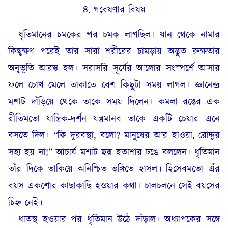
৪. গবেষণার বিষয়
ধৃতিমানের চমকের পর চমক লাগছিল। যান থেকে নামার
কিছুক্ষণ পরেই তার সারা শরীরের চামড়ায় অদ্ভুত রুক্ষতার
অনুভূতি আরম্ভ হল। সরাসরি সূর্যের আলোর সংস্পর্শে আসার
ফলে চোখ মেলে তাকাতে বেশ কিছুটা সময় লাগল। জ্ঞানেন্দ্র
মশাট দাঁড়িয়ে থেকে তাকে সময় দিলেন। কমলা রঙের এক
রীতিমতো যান্ত্রিক-দর্শন যন্ত্রমানব তাকে একটি চেয়ার এনে
বসতে দিল। “কি দুরবস্থা, বলো? মানুষের আর হাওয়া, রোদ্দুর
সহ্য হয় না!” আচার্য মশাট ছদ্ম হতাশার ঢঙে বললেন। ধৃতিমান
তাঁর দিকে তাকিয়ে অনিশ্চিত ভঙ্গিতে হাসল। হিসেবমতো এঁর
বয়স একশোর কাছাকাছি হওয়ার কথা। চালচলনে সেই বয়সের
চিহ্ন নেই।
ধাতস্থ হওয়ার পর ধৃতিমান উঠে দাঁড়াল। অধ্যাপকের সঙ্গে