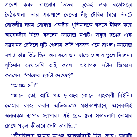
প্রবেশ করল বাংলোর ভিতর। ঢুকেই এক বড়োসড়ো
বৈঠকখানা। তার একপাশে বেতের নীচু টেবিল ঘিরে তিনটে
লোভনীয় নরম সোফার একটায় ধৃতিমানকে বসতে ইঙ্গিত করে
আরেকটায় নিজে বসলেন জ্ঞানেন্দ্র মশাট। সবুজ রঙের এক
যন্ত্রমানব টেবিলে দুটি গেলাস ভর্তি শরবত এনে রাখল। জ্ঞানেন্দ্র
মশাট তাঁর ভিউ স্ক্রিন অন করে ডান হাতে গেলাস তুলে নিলেন।
ধৃতিমান দেখাদেখি তাই করল। অধ্যাপক সটান জিজ্ঞেস
করলেন, “কাজের ছকটা দেখেছ?”
“আজ্ঞে হ্যাঁ।”
“জানো তো, আমি গত দু-বছর কোনো সহকারী নিইনি।
তোমার কাজ করার অভিজ্ঞতাও মহাকাশযানে, অনেকটাই
অন্যরকম ব্যাপার স্যাপার। এই ব্রেক থ্রুর সম্ভাবনাটা তোমার
চোখে পড়ল কীভাবে সেটা ভাবছি…”
“জীববিদ্যায় আমার আগ্রহ অনেকদিনই ছিল, স্যার। কাজটা