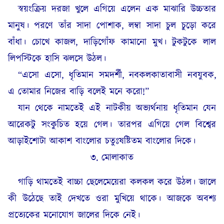
স্বয়ংক্রিয় দরজা খুলে এগিয়ে এলেন এক মাঝারি উচ্চতার
মানুষ। পরণে তাঁর সাদা পোশাক, লম্বা সাদা চুল চুড়ো করে
বাঁধা। চোখে কাজল, দাড়িগোঁফ কামানো মুখ। টুকটুকে লাল
লিপস্টিকে হাসি ঝলসে উঠল।
“এসো এসো, ধৃতিমান সমদর্শী, নবকলকাতাবাসী নবযুবক,
এ তোমার নিজের বাড়ি বলেই মনে করো!”
যান থেকে নামতেই এই নাটকীয় অভ্যর্থনায় ধৃতিমান যেন
আরেকটু সংকুচিত হয়ে গেল। তারপর এগিয়ে গেল বিশ্বের
আড়াইশোটা আকাশ বাংলোর চতুঃষষ্টিতম বাংলোর দিকে।
৩. মোলাকাত
গাড়ি থামতেই বাচ্চা ছেলেমেয়েরা কলকল করে উঠল। জালে
কী উঠেছে তাই দেখতে ওরা মুখিয়ে থাকে। আজকে অবশ্য
প্রত্যেকের মনোযোগ জালের দিকে নেই।