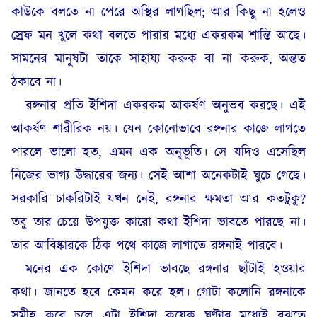
কাউকে বলতে না পেরে অস্থির লাগছিল; আর কিছু না হলেও
স্রেফ মন খুলে কথা বলতে পারার মধ্যে একরকম শান্তি আছে।
সামনের মানুষটা তাকে সাহায্য করুক বা না করুক, অন্তত
ঠকাবে না।
রঙ্গনার প্রতি ইশিদা একরকম আকর্ষণ অনুভব করছে। এই
আকর্ষণ শারীরিক নয়। যেন কোনোভাবে রঙ্গনার কাজে লাগতে
পারলে ভালো হত, এমন এক অনুভূতি। সে যদিও এসেছিল
নিজের ভাগ্য উদ্ধারের জন্য। সেই আশা অনেকটাই ঘুচে গেছে।
সরকারি চাকরিটাই যখন নেই, রঙ্গনার ক্ষমতা আর কতটুকু?
তবু তার চেয়ে উপযুক্ত কারো কথা ইশিদা ভাবতে পারছে না।
তার আবিষ্কারকে ঠিক পথে কাজে লাগাতে রঙ্গনাই পারবে।
মনের এক কোণে ইশিদা ভাবছে রঙ্গনার ছাঁটাই হওয়ার
কথা। জানতে হবে কেমন করে হল। গোটা কলোনি রঙ্গনাকে
সমীহ করে চলে এটা ইশিদা কয়েক ঘণ্টার মধ্যেই বুঝতে