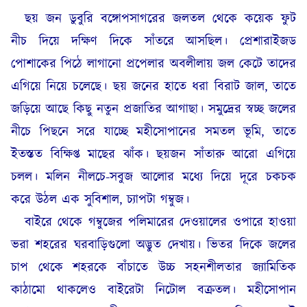
ছয় জন ডুবুরি বঙ্গোপসাগরের জলতল থেকে কয়েক ফুট
নীচ দিয়ে দক্ষিণ দিকে সাঁতরে আসছিল। প্রেশারাইজড
পোশাকের পিঠে লাগানো প্রপেলার অবলীলায় জল কেটে তাদের
এগিয়ে নিয়ে চলেছে। ছয় জনের হাতে ধরা বিরাট জাল, তাতে
জড়িয়ে আছে কিছু নতুন প্রজাতির আগাছা। সমুদ্রের স্বচ্ছ জলের
নীচে পিছনে সরে যাচ্ছে মহীসোপানের সমতল ভূমি, তাতে
ইতস্তত বিক্ষিপ্ত মাছের ঝাঁক। ছয়জন সাঁতারু আরো এগিয়ে
চলল। মলিন নীলচে-সবুজ আলোর মধ্যে দিয়ে দূরে চকচক
করে উঠল এক সুবিশাল, চ্যাপটা গম্বুজ।
বাইরে থেকে গম্বুজের পলিমারের দেওয়ালের ওপারে হাওয়া
ভরা শহরের ঘরবাড়িগুলো অদ্ভুত দেখায়। ভিতর দিকে জলের
চাপ থেকে শহরকে বাঁচাতে উচ্চ সহনশীলতার জ্যামিতিক
কাঠামো থাকলেও বাইরেটা নিটোল বক্রতল। মহীসোপান