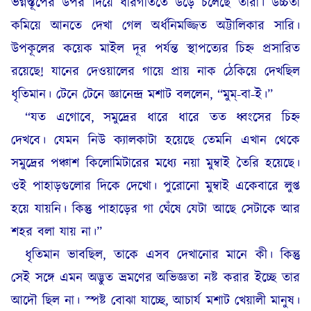
ভগ্নস্তূপের উপর দিয়ে ধীরগতিতে উড়ে চলেছে তারা। উচ্চতা
কমিয়ে আনতে দেখা গেল অর্ধনিমজ্জিত অট্টালিকার সারি।
উপকূলের কয়েক মাইল দূর পর্যন্ত স্থাপত্যের চিহ্ন প্রসারিত
রয়েছে! যানের দেওয়ালের গায়ে প্রায় নাক ঠেকিয়ে দেখছিল
ধৃতিমান। টেনে টেনে জ্ঞানেন্দ্র মশাট বললেন, “মুম্-বা-ই।”
“যত এগোবে, সমুদ্রের ধারে ধারে তত ধ্বংসের চিহ্ন
দেখবে। যেমন নিউ ক্যালকাটা হয়েছে তেমনি এখান থেকে
সমুদ্রের পঞ্চাশ কিলোমিটারের মধ্যে নয়া মুম্বাই তৈরি হয়েছে।
ওই পাহাড়গুলোর দিকে দেখো। পুরোনো মুম্বাই একেবারে লুপ্ত
হয়ে যায়নি। কিন্তু পাহাড়ের গা ঘেঁষে যেটা আছে সেটাকে আর
শহর বলা যায় না।”
ধৃতিমান ভাবছিল, তাকে এসব দেখানোর মানে কী। কিন্তু
সেই সঙ্গে এমন অদ্ভুত ভ্রমণের অভিজ্ঞতা নষ্ট করার ইচ্ছে তার
আদৌ ছিল না। স্পষ্ট বোঝা যাচ্ছে, আচার্য মশাট খেয়ালী মানুষ।