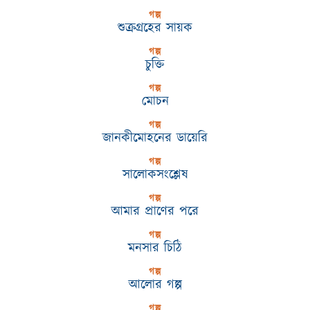
গল্প
শুক্রগ্রহের সায়ক
গল্প
চুক্তি
গল্প
মোচন
গল্প
জানকীমোহনের ডায়েরি
গল্প
সালোকসংশ্লেষ
গল্প
আমার প্রাণের পরে
গল্প
মনসার চিঠি
গল্প
আলোর গল্প
গল্প