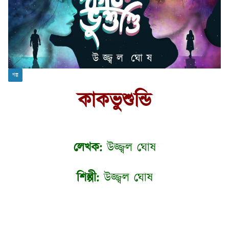
গল্প
কাকভুশুন্ডি
লেখক:
উজ্জ্বল ঘোষ
শিল্পী:
উজ্জ্বল ঘোষ