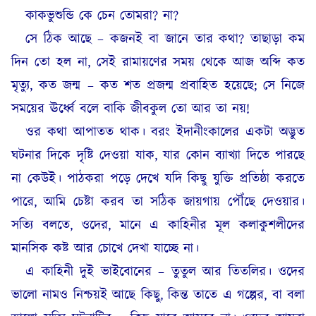
কাকভুশুন্ডি কে চেন তোমরা? না?
সে ঠিক আছে – কজনই বা জানে তার কথা? তাছাড়া কম
দিন তো হল না, সেই রামায়ণের সময় থেকে আজ অব্দি কত
মৃত্যু, কত জন্ম – কত শত প্রজন্ম প্রবাহিত হয়েছে; সে নিজে
সময়ের ঊর্ধ্বে বলে বাকি জীবকুল তো আর তা নয়!
ওর কথা আপাতত থাক। বরং ইদানীংকালের একটা অদ্ভুত
ঘটনার দিকে দৃষ্টি দেওয়া যাক, যার কোন ব্যাখ্যা দিতে পারছে
না কেউই। পাঠকরা পড়ে দেখে যদি কিছু যুক্তি প্রতিষ্ঠা করতে
পারে, আমি চেষ্টা করব তা সঠিক জায়গায় পৌঁছে দেওয়ার।
সত্যি বলতে, ওদের, মানে এ কাহিনীর মূল কলাকুশলীদের
মানসিক কষ্ট আর চোখে দেখা যাচ্ছে না।
এ কাহিনী দুই ভাইবোনের – তুতুল আর তিতলির। ওদের
ভালো নামও নিশ্চয়ই আছে কিছু, কিন্ত তাতে এ গল্পের, বা বলা