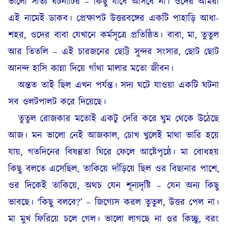
ভালো সত্যি ঘটনাটির – কিছু যাবে আসবে না। ওদের আমরা
এই নামেই ডাকব। প্রেক্ষাপট উত্তরবঙ্গের একটি পাহাড়ি আধা-
শহর, ওদের বাবা যেখানে কর্মসূত্রে প্রতিষ্ঠিত। বাবা, মা, তুতুল
আর তিতলি – এই চারজনের ছোট্ট সুন্দর সংসার, ছোট ছোট
আনন্দ হাসি কান্না দিয়ে গাঁথা মালার মতো জীবন।
অন্তত তাই ছিল এখন পর্যন্ত। সদ্য ঘটে যাওয়া একটি ঘটনা
সব ওলটপালট করে দিয়েছে।
তুতুল রোজকার মতোই একটু দেরি করে ঘুম থেকে উঠেছে
আজ। মন ভালো নেই আজকাল, চোখ খুলেই মাথা ভারি হয়ে
যায়, গতদিনের বিষণ্ণতা ঘিরে ফেলে আষ্টেপৃষ্ঠে। মা বোধহয়
কিছু বলতে এসেছিল, তাকিয়ে দাঁড়িয়ে ছিল ওর বিছানার পাশে,
ওর দিকেই তাকিয়ে, অথচ যেন শূন্যদৃষ্টি – যেন অন্য কিছু
ভাবছে। ‘কিছু বলবে?’ – জিগ্যেস করল তুতুল, উত্তর পেল না।
মা মুখ ফিরিয়ে চলে গেল। ভালো লাগছে না ওর কিচ্ছু, বরং