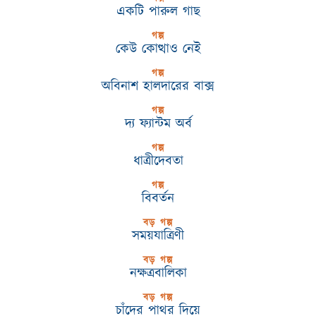
একটি পারুল গাছ
গল্প
কেউ কোত্থাও নেই
গল্প
অবিনাশ হালদারের বাক্স
গল্প
দ্য ফ্যান্টম অর্ব
গল্প
ধাত্রীদেবতা
গল্প
বিবর্তন
বড় গল্প
সময়যাত্রিণী
বড় গল্প
নক্ষত্রবালিকা
বড় গল্প
চাঁদের পাথর দিয়ে