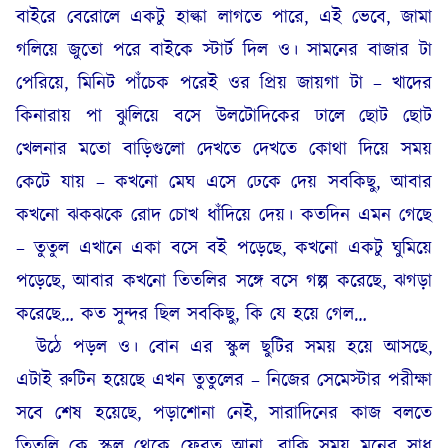
বাইরে বেরোলে একটু হাল্কা লাগতে পারে, এই ভেবে, জামা
গলিয়ে জুতো পরে বাইকে স্টার্ট দিল ও। সামনের বাজার টা
পেরিয়ে, মিনিট পাঁচেক পরেই ওর প্রিয় জায়গা টা – খাদের
কিনারায় পা ঝুলিয়ে বসে উলটোদিকের ঢালে ছোট ছোট
খেলনার মতো বাড়িগুলো দেখতে দেখতে কোথা দিয়ে সময়
কেটে যায় – কখনো মেঘ এসে ঢেকে দেয় সবকিছু, আবার
কখনো ঝকঝকে রোদ চোখ ধাঁদিয়ে দেয়। কতদিন এমন গেছে
– তুতুল এখানে একা বসে বই পড়েছে, কখনো একটু ঘুমিয়ে
পড়েছে, আবার কখনো তিতলির সঙ্গে বসে গল্প করেছে, ঝগড়া
করেছে… কত সুন্দর ছিল সবকিছু, কি যে হয়ে গেল…
উঠে পড়ল ও। বোন এর স্কুল ছুটির সময় হয়ে আসছে,
এটাই রুটিন হয়েছে এখন তুতুলের – নিজের সেমেস্টার পরীক্ষা
সবে শেষ হয়েছে, পড়াশোনা নেই, সারাদিনের কাজ বলতে
তিতলি কে স্কুল থেকে ফেরত আনা, বাকি সময় মনের সাধ