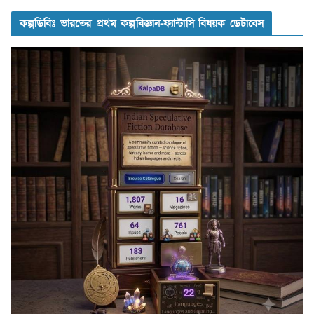
কল্পডিবিঃ ভারতের প্রথম কল্পবিজ্ঞান-ফ্যান্টাসি বিষয়ক ডেটাবেস