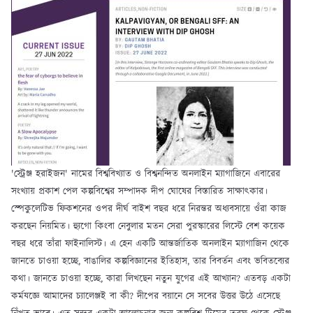
'স্ট্রেঞ্জ হরাইজন' নামের বিশ্ববিখ্যাত ও বিশ্বনন্দিত অনলাইন ম্যাগাজিনে এবারের
সংখ্যায় প্রকাশ পেল কল্পবিশ্বের সম্পাদক দীপ ঘোষের বিস্তারিত সাক্ষাৎকার।
স্পেকুলেটিভ ফিকশনের ওপর দীর্ঘ বাইশ বছর ধরে নিরন্তর অধ্যবসায়ে ওঁরা কাজ
করছেন নিয়মিত। হ্যুগো কিংবা নেবুলার মতন সেরা পুরস্কারের লিস্টে বেশ কয়েক
বছর ধরে তাঁরা ফাইনালিস্ট। এ হেন একটি আন্তর্জাতিক অনলাইন ম্যাগাজিন থেকে
জানতে চাওয়া হচ্ছে, বাঙালির কল্পবিজ্ঞানের ইতিহাস, তার বিবর্তন এবং ভবিতব্যের
কথা। জানতে চাওয়া হচ্ছে, কারা লিখছেন নতুন যুগের এই আখ্যান? এতবড় একটা
কর্মযজ্ঞে আমাদের চ্যালেঞ্জই বা কী? দীপের বয়ানে সে সবের উত্তর উঠে এসেছে