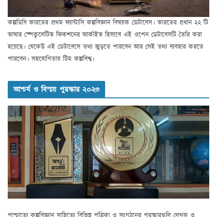
কল্পডিবি ভারতের প্রথম ফ্যান্টাসি কল্পবিজ্ঞান বিষয়ক ডেটাবেস। ভারতের প্রধান ২২ টি
ভাষার স্পেকুলেটিভ ফিকশনের আর্কাইভ হিসাবে এই ওপেন ডেটাবেসটি তৈরি করা
হয়েছে। যেকেউ এই ডেটাবেসে তথ্য জুড়তে পারবেন আর সেই তথ্য ব্যবহার করতে
পারবেন। সহযোগিতায় টিম কল্পবিশ্ব।
আশ্চর্য ও বিস্ময় পুরস্কার ২০২৩
পাশ্চাত্যে কল্পবিজ্ঞান সাহিত্যে বিভিন্ন পত্রিকা ও সংগঠনের পুরস্কারগুলি লেখক ও