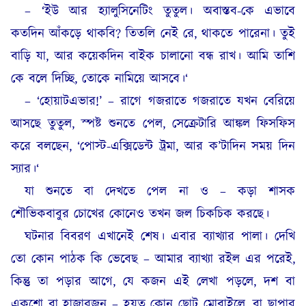
– ‘ইউ আর হ্যালুসিনেটিং তুতুল। অবাস্তব-কে এভাবে
কতদিন আঁকড়ে থাকবি? তিতলি নেই রে, থাকতে পারেনা। তুই
বাড়ি যা, আর কয়েকদিন বাইক চালানো বন্ধ রাখ। আমি তাশি
কে বলে দিচ্ছি, তোকে নামিয়ে আসবে।‘
– ‘হোয়াটএভার!’ – রাগে গজরাতে গজরাতে যখন বেরিয়ে
আসছে তুতুল, স্পষ্ট শুনতে পেল, সেক্রেটারি আঙ্কল ফিসফিস
করে বলছেন, ‘পোস্ট-এক্সিডেন্ট ট্রমা, আর ক’টাদিন সময় দিন
স্যার।‘
যা শুনতে বা দেখতে পেল না ও – কড়া শাসক
শৌভিকবাবুর চোখের কোনেও তখন জল চিকচিক করছে।
ঘটনার বিবরণ এখানেই শেষ। এবার ব্যাখ্যার পালা। দেখি
তো কোন পাঠক কি ভেবেছ – আমার ব্যাখ্যা রইল এর পরেই,
কিন্তু তা পড়ার আগে, যে কজন এই লেখা পড়লে, দশ বা
একশো বা হাজারজন – হয়ত কোন ছোট মোবাইলে, বা ছাপার