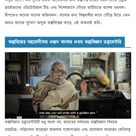
নিঁখুত ভাবে। এত সুন্দর একটা আলোচনার জন্য কল্পবিশ্ব টিমের তরফ থেকে স্ট্রেঞ্জ
হরাইজনের এডিটোরিয়াল টিম এবং বিশেষভাবে গৌতম ভাটিয়াকে অশেষ ধন্যবাদ।
দীপকেও অনেক অনেক অভিনন্দন। বাংলার কথা বিশ্ববাসীর কানে পৌঁছে দিতে এমন
আরও অনেক সুযোগ আসুক কল্পবিশ্বের কাছে, এই কামনাই করি।
কল্পবিশ্বের সহযোগীতায় প্রস্তুত বাংলার প্রথম কল্পবিজ্ঞান ডকুমেন্টরি
কল্পবিজ্ঞান ডকুমেন্টরিটি শুধু বাংলা নয়, ভারতের সর্বপ্রথম কল্পবিজ্ঞান বিষয়ক
তথ্যচিত্র। পরিচালনা করেছেন অরুণাভ গঙ্গোপাধ্যায় এবং প্রযোজনা করেছেন বোধিসত্ত্ব